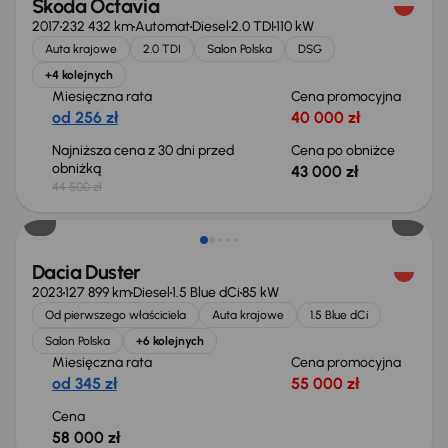
Škoda Octavia
2017
232 432 km
Automat
Diesel
2.0 TDI
110 kW
Auta krajowe
2.0 TDI
Salon Polska
DSG
+4 kolejnych
Miesięczna rata
Cena promocyjna
od 256 zł
40 000 zł
Najniższa cena z 30 dni przed
Cena po obniżce
obniżką
43 000 zł
44 500 zł
Możliwość odliczenia VAT
Dacia Duster
2023
127 899 km
Diesel
1.5 Blue dCi
85 kW
Od pierwszego właściciela
Auta krajowe
1.5 Blue dCi
Salon Polska
+6 kolejnych
Miesięczna rata
Cena promocyjna
od 345 zł
55 000 zł
Cena
58 000 zł