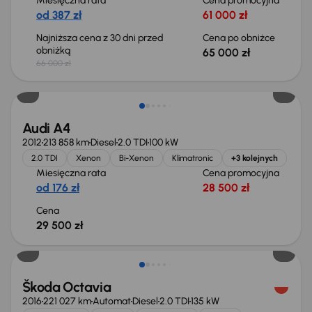
Miesięczna rata
Cena promocyjna
od 387 zł
61 000 zł
Najniższa cena z 30 dni przed
Cena po obniżce
obniżką
65 000 zł
66 000 zł
Audi A4
2012
213 858 km
Diesel
2.0 TDI
100 kW
2.0 TDI
Xenon
Bi-Xenon
Klimatronic
+3 kolejnych
Miesięczna rata
Cena promocyjna
od 176 zł
28 500 zł
Cena
29 500 zł
Škoda Octavia
2016
221 027 km
Automat
Diesel
2.0 TDI
135 kW