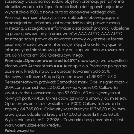
sprzedaży. Liczba samochodów objętych promocją jest zmienna i
aktualizowana na bieżąco; średnia liczba dostępnych pojazdów
wynosi około 1500, a nowe auta są dodawane każdego dnia.
Promocji nie można łączyć z innymi aktualnie obowiązującymi
promocjami ani rabatami, ani dochodzić do niej prawa z mocą
wsteczną. Szczegółowe informacje o zasadach promocji udzielane
są przez upoważnionych pracowników AAA AUTO. AAA AUTO
zastrzega sobie prawo do zawarcia umowy wyłącznie w formie
pisemnej. Prezentowane informacje mają charakter wyłącznie
informacyjny i nie stanowią oferty ani zapewnienia w rozumieniu
art. 66 § 1 oraz art. 556 Kodeksu cywilnego.
Promocja „Oprocentowanie od 6,65%”
obowiązuje we wszystkich
placówkach Autocentrum AAA Auto sp. z o.o. Promocja polega na
udzieleniu kredytu na auto z oprocentowaniem od 6,65%.
Rzeczywista Roczna Stopa Oprocentowania („RRSO“): 9,81%.
Reprezentatywny przykład: Samochód marki Opel Insignia rocznik
2019, cena samochodu 52 000 zł, wkład własny 0%. Całkowita
kwota kredytu konsumenckiego 52 000 zł, 60 miesięcznych rat
równych po 1079,43zł. Okres obowiązywania umowy: 60 miesięcy.
Oprocentowanie stałe w skali roku: 9,00%. Całkowita kwota do
zapłaty: 64 765,80 zł. Całkowity koszt kredytu: 12 765,80 zł (w tym
prowizja za udzielenie kredytu 1 040,00 zł, odsetki 11 725,80 zł).
Wyliczenie na dzień 11.12.2025 r. Zawarcie ubezpieczenia nie jest
warunkiem udzielenia kredytu.
Pokaż wszystko