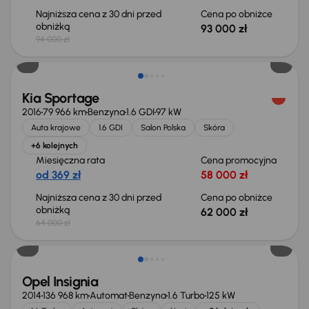
Najniższa cena z 30 dni przed
Cena po obniżce
obniżką
93 000 zł
94 000 zł
Taniej o 2 000 zł
Kia Sportage
2016
79 966 km
Benzyna
1.6 GDI
97 kW
Auta krajowe
1.6 GDI
Salon Polska
Skóra
+6 kolejnych
Miesięczna rata
Cena promocyjna
od 369 zł
58 000 zł
Najniższa cena z 30 dni przed
Cena po obniżce
obniżką
62 000 zł
64 000 zł
Opel Insignia
2014
136 968 km
Automat
Benzyna
1.6 Turbo
125 kW