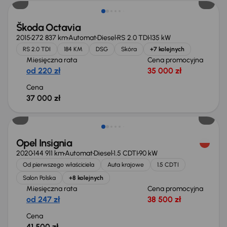
Škoda Octavia
2015
272 837 km
Automat
Diesel
RS 2.0 TDI
135 kW
RS 2.0 TDI
184 KM
DSG
Skóra
+7 kolejnych
Miesięczna rata
Cena promocyjna
od 220 zł
35 000 zł
Cena
37 000 zł
Możliwość odliczenia VAT
Opel Insignia
2020
144 911 km
Automat
Diesel
1.5 CDTI
90 kW
Od pierwszego właściciela
Auta krajowe
1.5 CDTI
Salon Polska
+8 kolejnych
Miesięczna rata
Cena promocyjna
od 247 zł
38 500 zł
Cena
41 500 zł