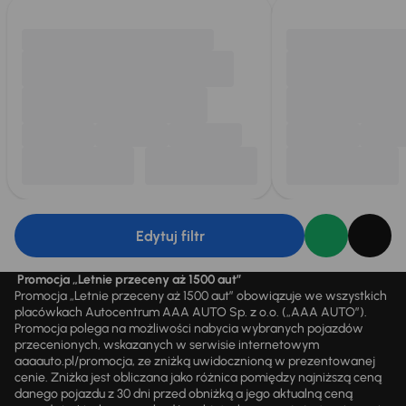
Edytuj filtr
Promocja „Letnie przeceny aż 1500 aut”
Promocja „Letnie przeceny aż 1500 aut” obowiązuje we wszystkich
placówkach Autocentrum AAA AUTO Sp. z o.o. („AAA AUTO”).
Promocja polega na możliwości nabycia wybranych pojazdów
przecenionych, wskazanych w serwisie internetowym
aaaauto.pl/promocja, ze zniżką uwidocznioną w prezentowanej
cenie. Zniżka jest obliczana jako różnica pomiędzy najniższą ceną
danego pojazdu z 30 dni przed obniżką a jego aktualną ceną