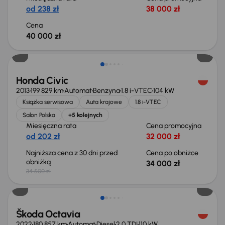
od 238 zł
38 000 zł
Cena
40 000 zł
Taniej o 500 zł
Honda Civic
2013
199 829 km
Automat
Benzyna
1.8 i-VTEC
104 kW
Książka serwisowa
Auta krajowe
1.8 i-VTEC
Salon Polska
+5 kolejnych
Miesięczna rata
Cena promocyjna
od 202 zł
32 000 zł
Najniższa cena z 30 dni przed
Cena po obniżce
obniżką
34 000 zł
34 500 zł
Świeżo skupione
Škoda Octavia
2022
180 857 km
Automat
Diesel
2.0 TDI
110 kW