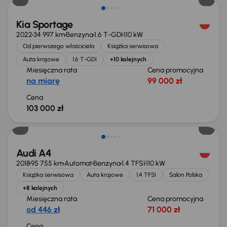
Kia Sportage
2022
34 997 km
Benzyna
1.6 T-GDI
110 kW
Od pierwszego właściciela
Książka serwisowa
Auta krajowe
1.6 T-GDI
+10 kolejnych
Miesięczna rata
Cena promocyjna
na miarę
99 000 zł
Cena
103 000 zł
Możliwość odliczenia VAT
Audi A4
2018
95 755 km
Automat
Benzyna
1.4 TFSI
110 kW
Książka serwisowa
Auta krajowe
1.4 TFSI
Salon Polska
+8 kolejnych
Miesięczna rata
Cena promocyjna
od 446 zł
71 000 zł
Cena