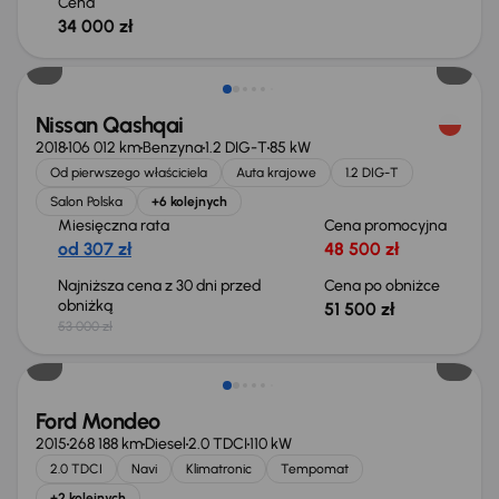
Cena
34 000 zł
Taniej o 1 500 zł
Nissan Qashqai
2018
106 012 km
Benzyna
1.2 DIG-T
85 kW
Od pierwszego właściciela
Auta krajowe
1.2 DIG-T
Salon Polska
+6 kolejnych
Miesięczna rata
Cena promocyjna
od 307 zł
48 500 zł
Najniższa cena z 30 dni przed
Cena po obniżce
obniżką
51 500 zł
53 000 zł
Taniej o 1 000 zł
Ford Mondeo
2015
268 188 km
Diesel
2.0 TDCI
110 kW
2.0 TDCI
Navi
Klimatronic
Tempomat
+2 kolejnych