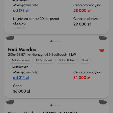
Miesięczna rata
Cena promocyjna
od 173 zł
28 000 zł
Najniższa cena z 30 dni przed
Cena po obniżce
obniżką
29 000 zł
30 000 zł
Ford Mondeo
2016
158 874 km
Benzyna
1.5 EcoBoost
118 kW
Auta krajowe
1.5 EcoBoost
Salon Polska
Navi
+3 kolejnych
Miesięczna rata
Cena promocyjna
od 214 zł
34 000 zł
Cena
36 000 zł
Od nowego taniej o 36 775 zł