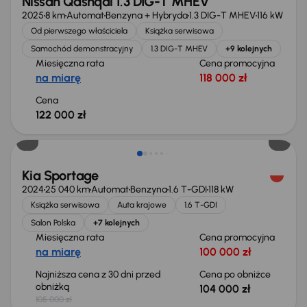
Nissan Qashqai 1.3 DIG-T MHEV
2025
8 km
Automat
Benzyna + Hybryda
1.3 DIG-T MHEV
116 kW
Od pierwszego właściciela
Książka serwisowa
Samochód demonstracyjny
1.3 DIG-T MHEV
+9 kolejnych
Miesięczna rata
Cena promocyjna
na miarę
118 000 zł
Cena
122 000 zł
Taniej o 1 000 zł
Kia Sportage
2024
25 040 km
Automat
Benzyna
1.6 T-GDI
118 kW
Książka serwisowa
Auta krajowe
1.6 T-GDI
Salon Polska
+7 kolejnych
Miesięczna rata
Cena promocyjna
na miarę
100 000 zł
Najniższa cena z 30 dni przed
Cena po obniżce
obniżką
104 000 zł
105 000 zł
Taniej o 2 000 zł