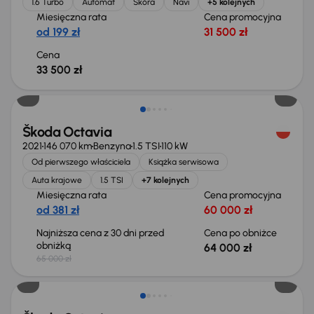
1.6 Turbo
Automat
Skóra
Navi
+5 kolejnych
Miesięczna rata
Cena promocyjna
od 199 zł
31 500 zł
Cena
33 500 zł
Taniej o 1 000 zł
Škoda Octavia
2021
146 070 km
Benzyna
1.5 TSI
110 kW
Od pierwszego właściciela
Książka serwisowa
Auta krajowe
1.5 TSI
+7 kolejnych
Miesięczna rata
Cena promocyjna
od 381 zł
60 000 zł
Najniższa cena z 30 dni przed
Cena po obniżce
obniżką
64 000 zł
65 000 zł
Taniej o 1 500 zł