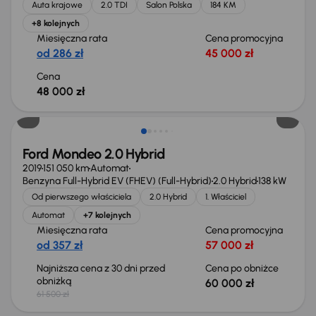
Auta krajowe
2.0 TDI
Salon Polska
184 KM
+8 kolejnych
Miesięczna rata
Cena promocyjna
od 286 zł
45 000 zł
Cena
48 000 zł
Taniej o 1 500 zł
Ford Mondeo 2.0 Hybrid
2019
151 050 km
Automat
Benzyna Full-Hybrid EV (FHEV) (Full-Hybrid)
2.0 Hybrid
138 kW
Od pierwszego właściciela
2.0 Hybrid
1. Właściciel
Automat
+7 kolejnych
Miesięczna rata
Cena promocyjna
od 357 zł
57 000 zł
Najniższa cena z 30 dni przed
Cena po obniżce
obniżką
60 000 zł
61 500 zł