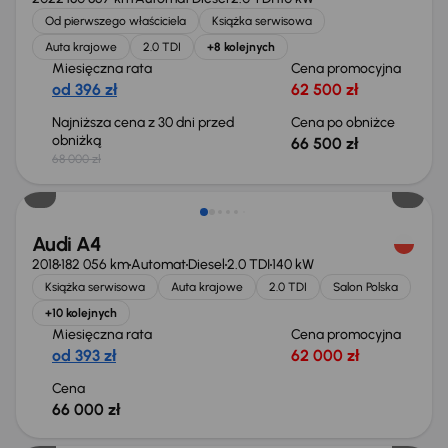
Od pierwszego właściciela
Książka serwisowa
Auta krajowe
2.0 TDI
+8 kolejnych
Miesięczna rata
Cena promocyjna
od 396 zł
62 500 zł
Najniższa cena z 30 dni przed
Cena po obniżce
obniżką
66 500 zł
68 000 zł
Audi A4
2018
182 056 km
Automat
Diesel
2.0 TDI
140 kW
Książka serwisowa
Auta krajowe
2.0 TDI
Salon Polska
+10 kolejnych
Miesięczna rata
Cena promocyjna
od 393 zł
62 000 zł
Cena
66 000 zł