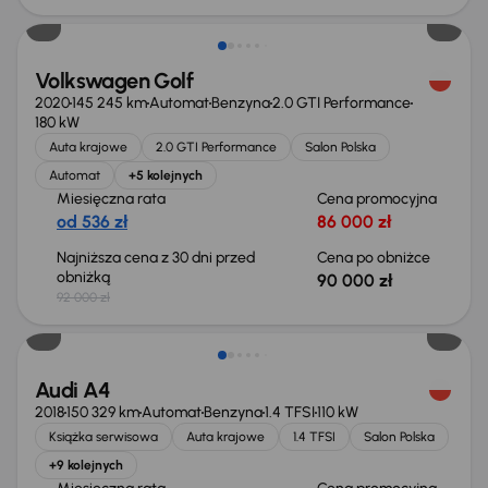
Volkswagen Golf
2020
145 245 km
Automat
Benzyna
2.0 GTI Performance
180 kW
Auta krajowe
2.0 GTI Performance
Salon Polska
Automat
+5 kolejnych
Miesięczna rata
Cena promocyjna
od 536 zł
86 000 zł
Najniższa cena z 30 dni przed
Cena po obniżce
obniżką
90 000 zł
92 000 zł
Taniej o 1 000 zł
Audi A4
2018
150 329 km
Automat
Benzyna
1.4 TFSI
110 kW
Książka serwisowa
Auta krajowe
1.4 TFSI
Salon Polska
+9 kolejnych