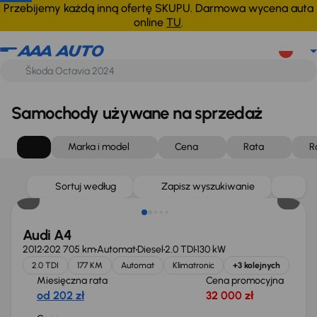
Przebijemy każdą inną ofertę SKUPU. Darmowa wycena auta
online
TU
.
Samochody używane na sprzedaż
Marka i model
Cena
Rata
R
Sortuj według
Zapisz wyszukiwanie
Audi A4
2012
202 705 km
Automat
Diesel
2.0 TDI
130 kW
2.0 TDI
177 KM
Automat
Klimatronic
+3 kolejnych
Miesięczna rata
Cena promocyjna
od 202 zł
32 000 zł