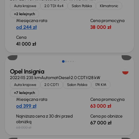
Auta krajowe
2.0 TDI 4x4
Salon Polska
Klimatronic
+2 kolejnych
Miesięczna rata
Cena promocyjna
od 244 zł
38 000 zł
Cena
41 000 zł
Taniej o 1 000 zł
Opel Insignia
2022
115 235 km
Automat
Diesel
2.0 CDTI
128 kW
Auta krajowe
2.0 CDTI
Salon Polska
174 KM
+7 kolejnych
Miesięczna rata
Cena promocyjna
od 399 zł
63 000 zł
Najniższa cena z 30 dni przed
Cena po obniżce
obniżką
67 000 zł
68 000 zł