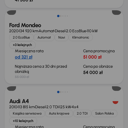
Taniej o 1 000 zł
Ford Mondeo
2020
134 920 km
Automat
Diesel
2.0 EcoBlue
110 kW
2.0 EcoBlue
Automat
Navi
Klimatronic
+3 kolejnych
Miesięczna rata
Cena promocyjna
od 321 zł
51 000 zł
Najniższa cena z 30 dni przed
Cena po obniżce
obniżką
54 000 zł
55 000 zł
Audi A4
2010
113 815 km
Diesel
2.0 TDI
125 kW
4x4
Książka serwisowa
Auta krajowe
2.0 TDI
Salon Polska
+10 kolejnych
Miesięczna rata
Cena promocyjna