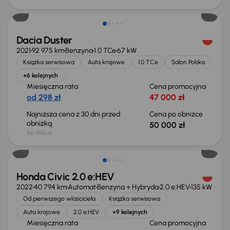
Taniej o 700 zł
Dacia Duster
2021
92 975 km
Benzyna
1.0 TCe
67 kW
Książka serwisowa
Auta krajowe
1.0 TCe
Salon Polska
+6 kolejnych
Miesięczna rata
Cena promocyjna
od 298 zł
47 000 zł
Najniższa cena z 30 dni przed
Cena po obniżce
obniżką
50 000 zł
50 700 zł
Taniej o 2 000 zł
Honda Civic 2.0 e:HEV
2022
40 794 km
Automat
Benzyna + Hybryda
2.0 e:HEV
135 kW
Od pierwszego właściciela
Książka serwisowa
Auta krajowe
2.0 e:HEV
+9 kolejnych
Miesięczna rata
Cena promocyjna