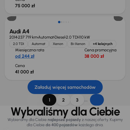
75 000 zł
Audi A4
2014
237 719 km
Automat
Diesel
2.0 TDI
110 kW
2.0 TDI
Automat
Xenon
Bi-Xenon
+4 kolejnych
Miesięczna rata
Cena promocyjna
od 244 zł
38 000 zł
Cena
41 000 zł
Załaduj więcej samochodów
...
1
2
3
Wybraliśmy dla Ciebie
Wybieramy dla Ciebie
najlepsze pojazdy
z naszej oferty. Kupimy
dla Ciebie
do 400 pojazdów
każdego dnia.