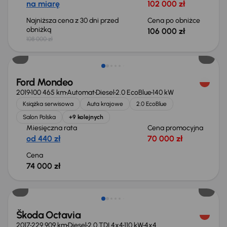
na miarę
102 000 zł
Najniższa cena z 30 dni przed
Cena po obniżce
obniżką
106 000 zł
108 000 zł
Ford Mondeo
2019
100 465 km
Automat
Diesel
2.0 EcoBlue
140 kW
Książka serwisowa
Auta krajowe
2.0 EcoBlue
Salon Polska
+9 kolejnych
Miesięczna rata
Cena promocyjna
od 440 zł
70 000 zł
Cena
74 000 zł
Škoda Octavia
2017
229 909 km
Diesel
2.0 TDI 4x4
110 kW
4x4