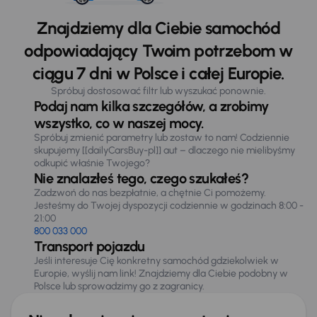
Znajdziemy dla Ciebie samochód
odpowiadający Twoim potrzebom w
ciągu 7 dni w Polsce i całej Europie.
Spróbuj dostosować filtr lub wyszukać ponownie.
Podaj nam kilka szczegółów, a zrobimy
wszystko, co w naszej mocy.
Spróbuj zmienić parametry lub zostaw to nam! Codziennie
skupujemy [[dailyCarsBuy-pl]] aut – dlaczego nie mielibyśmy
odkupić właśnie Twojego?
Nie znalazłeś tego, czego szukałeś?
Zadzwoń do nas bezpłatnie, a chętnie Ci pomożemy.
Jesteśmy do Twojej dyspozycji codziennie w godzinach 8:00 -
21:00
800 033 000
Transport pojazdu
Jeśli interesuje Cię konkretny samochód gdziekolwiek w
Europie, wyślij nam link! Znajdziemy dla Ciebie podobny w
Polsce lub sprowadzimy go z zagranicy.