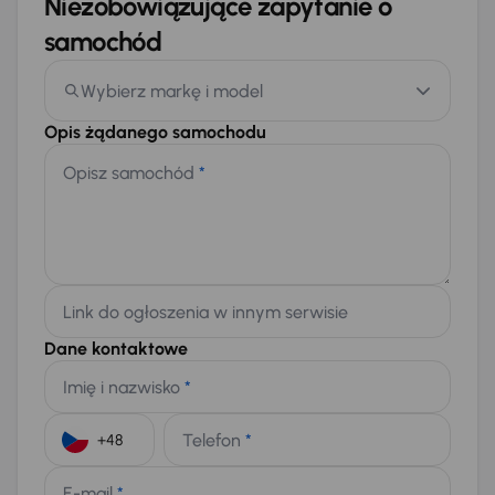
Niezobowiązujące zapytanie o
samochód
Wybierz markę i model
Opis żądanego samochodu
Opisz samochód
*
Link do ogłoszenia w innym serwisie
Dane kontaktowe
Imię i nazwisko
*
Telefon
*
+48
E-mail
*