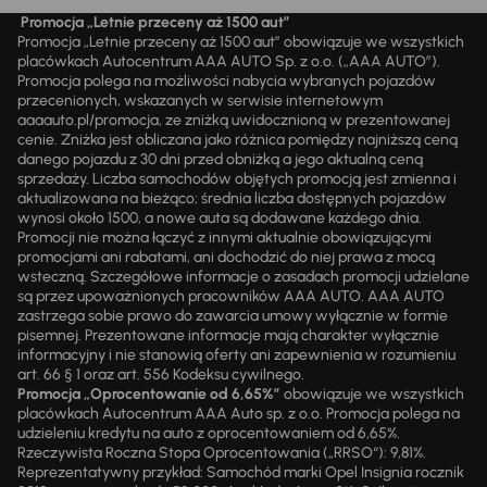
Promocja „Letnie przeceny aż 1500 aut”
Promocja „Letnie przeceny aż 1500 aut” obowiązuje we wszystkich
placówkach Autocentrum AAA AUTO Sp. z o.o. („AAA AUTO”).
Promocja polega na możliwości nabycia wybranych pojazdów
przecenionych, wskazanych w serwisie internetowym
aaaauto.pl/promocja, ze zniżką uwidocznioną w prezentowanej
cenie. Zniżka jest obliczana jako różnica pomiędzy najniższą ceną
danego pojazdu z 30 dni przed obniżką a jego aktualną ceną
sprzedaży. Liczba samochodów objętych promocją jest zmienna i
aktualizowana na bieżąco; średnia liczba dostępnych pojazdów
wynosi około 1500, a nowe auta są dodawane każdego dnia.
Promocji nie można łączyć z innymi aktualnie obowiązującymi
promocjami ani rabatami, ani dochodzić do niej prawa z mocą
wsteczną. Szczegółowe informacje o zasadach promocji udzielane
są przez upoważnionych pracowników AAA AUTO. AAA AUTO
zastrzega sobie prawo do zawarcia umowy wyłącznie w formie
pisemnej. Prezentowane informacje mają charakter wyłącznie
informacyjny i nie stanowią oferty ani zapewnienia w rozumieniu
art. 66 § 1 oraz art. 556 Kodeksu cywilnego.
Promocja „Oprocentowanie od 6,65%”
obowiązuje we wszystkich
placówkach Autocentrum AAA Auto sp. z o.o. Promocja polega na
udzieleniu kredytu na auto z oprocentowaniem od 6,65%.
Rzeczywista Roczna Stopa Oprocentowania („RRSO“): 9,81%.
Reprezentatywny przykład: Samochód marki Opel Insignia rocznik