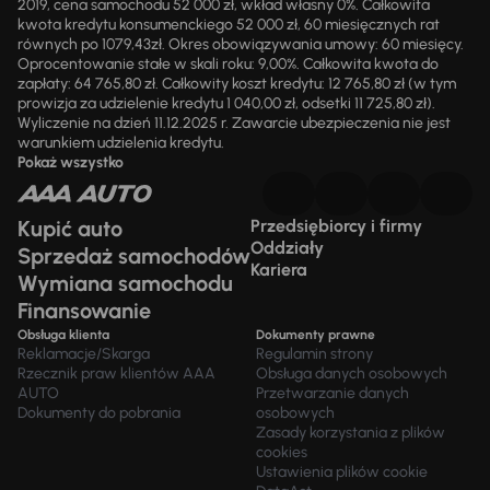
2019, cena samochodu 52 000 zł, wkład własny 0%. Całkowita
kwota kredytu konsumenckiego 52 000 zł, 60 miesięcznych rat
równych po 1079,43zł. Okres obowiązywania umowy: 60 miesięcy.
Oprocentowanie stałe w skali roku: 9,00%. Całkowita kwota do
zapłaty: 64 765,80 zł. Całkowity koszt kredytu: 12 765,80 zł (w tym
prowizja za udzielenie kredytu 1 040,00 zł, odsetki 11 725,80 zł).
Wyliczenie na dzień 11.12.2025 r. Zawarcie ubezpieczenia nie jest
warunkiem udzielenia kredytu.
Pokaż wszystko
Kupić auto
Przedsiębiorcy i firmy
Oddziały
Sprzedaż samochodów
Kariera
Wymiana samochodu
Finansowanie
Obsługa klienta
Dokumenty prawne
Reklamacje/Skarga
Regulamin strony
Rzecznik praw klientów AAA
Obsługa danych osobowych
AUTO
Przetwarzanie danych
Dokumenty do pobrania
osobowych
Zasady korzystania z plików
cookies
Ustawienia plików cookie