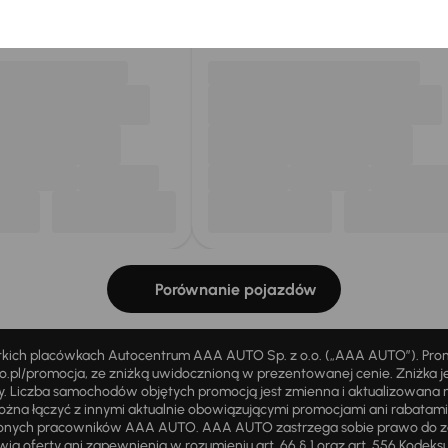
my dla Ciebie
do 400 pojazdów
każdego dnia.
Porównanie pojazdów
stkich placówkach Autocentrum AAA AUTO Sp. z o.o. („AAA AUTO”). Pr
pl/promocja, ze zniżką uwidocznioną w prezentowanej cenie. Zniżka je
ży. Liczba samochodów objętych promocją jest zmienna i aktualizowana 
ożna łączyć z innymi aktualnie obowiązującymi promocjami ani rabatam
żnionych pracowników AAA AUTO. AAA AUTO zastrzega sobie prawo do 
ią oferty ani zapewnienia w rozumieniu art. 66 § 1 oraz art. 556 Kodeks