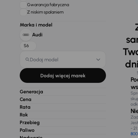
Gwarancja fabryczna
Z niskim spalaniem
Marka i model
Audi
sa
S6
Two
Dodaj model
dni
Dodaj więcej marek
Po
ws
Generacja
Spr
sku
Cena
odk
Rata
Ni
Rok
Zad
Przebieg
Jes
- 21
Paliwo
800
Nadwozie