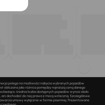
omocja polega na możliwości nabycia wybranych pojazdów
st obliczana jako różnica pomiędzy najniższą ceną danego
na bieżąco; średnia liczba dostępnych pojazdów wynosi około
i, ani dochodzić do niej prawa z mocą wsteczną. Szczegółowe
zawarcia umowy wyłącznie w formie pisemnej. Prezentowane
u cywilnego.