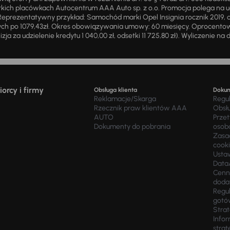
ich placówkach Autocentrum AAA Auto sp. z o.o. Promocja polega na ud
eprezentatywny przykład: Samochód marki Opel Insignia rocznik 2019, 
ch po 1079,43zł. Okres obowiązywania umowy: 60 miesięcy. Oprocentowan
zja za udzielenie kredytu 1 040,00 zł, odsetki 11 725,80 zł). Wyliczenie n
orcy i firmy
Obsługa klienta
Doku
Reklamacje/Skarga
Regu
Rzecznik praw klientów AAA
Obsł
AUTO
Prze
Dokumenty do pobrania
osob
Zasad
cook
Usta
Data
Cenn
doda
Regul
gotó
Stra
Infor
strat