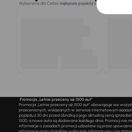
Wybieramy dla Ciebie
najlepsze pojazdy
z naszej oferty. Kupi
Promocja „Letnie przeceny aż 1500 aut”
Promocja „Letnie przeceny aż 1500 aut” obowiązuje we wszy
przecenionych, wskazanych w serwisie internetowym aaaauto.
pojazdu z 30 dni przed obniżką a jego aktualną ceną sprzeda
1500, a nowe auta są dodawane każdego dnia. Promocji nie m
informacje o zasadach promocji udzielane są przez upowa
informacje mają charakter wyłącznie informacyjny i nie stanow