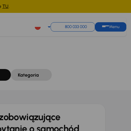
ne
TU
.
Sortuj według
Zapisz wyszukiwanie
800 033 000
Menu
Kategoria
zobowiązujące
ytanie o samochód