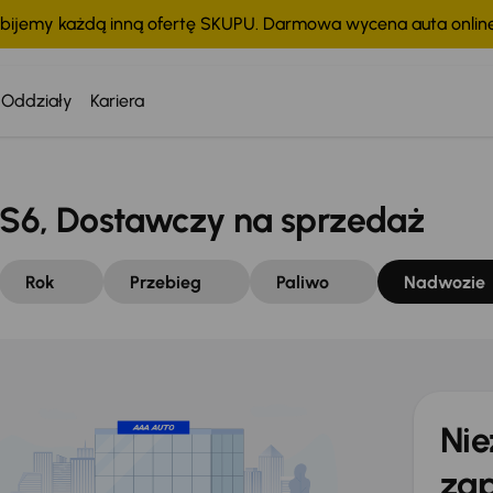
bijemy każdą inną ofertę SKUPU. Darmowa wycena auta onli
Oddziały
Kariera
S6, Dostawczy na sprzedaż
Rok
Przebieg
Paliwo
Nadwozie
Nie
zap