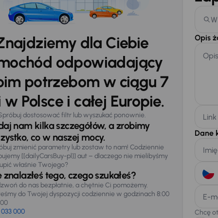
W
Opis 
Znajdziemy dla Ciebie
Opi
mochód odpowiadający
im potrzebom w ciągu 7
 w Polsce i całej Europie.
Spróbuj dostosować filtr lub wyszukać ponownie.
Link
daj nam kilka szczegółów, a zrobimy
Dane 
zystko, co w naszej mocy.
óbuj zmienić parametry lub zostaw to nam! Codziennie
Imię
pujemy [[dailyCarsBuy-pl]] aut – dlaczego nie mielibyśmy
upić właśnie Twojego?
e znalazłeś tego, czego szukałeś?
zwoń do nas bezpłatnie, a chętnie Ci pomożemy.
teśmy do Twojej dyspozycji codziennie w godzinach 8:00
E-m
:00
 033 000
Chcę o