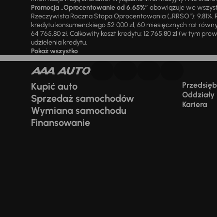
Promocja „Oprocentowanie od 6,65%”
obowiązuje we wszystk
Rzeczywista Roczna Stopa Oprocentowania („RRSO“): 9,81%. R
kredytu konsumenckiego 52 000 zł, 60 miesięcznych rat równy
64 765,80 zł. Całkowity koszt kredytu: 12 765,80 zł (w tym prowi
udzielenia kredytu.
Pokaż wszystko
Kupić auto
Przedsiębi
Oddziały
Sprzedaż samochodów
Kariera
Wymiana samochodu
Finansowanie