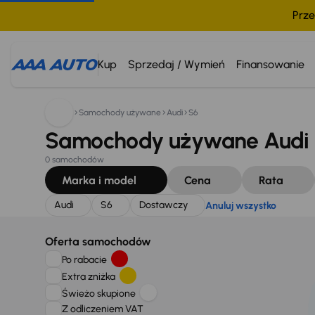
Prze
Szukam:
Audi
S6
Dostawczy
Anuluj wszystko
Kup
Sprzedaj / Wymień
Finansowanie
Samochody używane
Audi
S6
Samochody używane Audi 
0 samochodów
Marka i model
Cena
Rata
Audi
S6
Dostawczy
Anuluj wszystko
Oferta samochodów
Po rabacie
Extra zniżka
Świeżo skupione
Z odliczeniem VAT