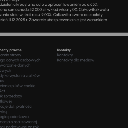
zieleniu kredytu na auto z oprocentowaniem od 6,65%.
cena samochodu 52 000 zł, wkład własny 0%. Całkowita kwota
ie stałe w skali roku: 9,00%. Całkowita kwota do zapłaty:
a dzień 11.12.2025 r. Zawarcie ubezpieczenia nie jest warunkiem
menty prawne
Kontakty
lamin strony
Kontakty
uga danych osobowych
Kontakty dla mediów
twarzanie danych
owych
y korzystania z plików
ies
wienia plików cookie
Act
ik sprzedaży
tkowej
acje dot. płatności
wką
tegia podatkowa
macja o realizowanej
egii podatkowej za rok