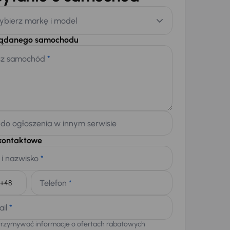
ybierz markę i model
żądanego samochodu
sz samochód
*
 do ogłoszenia w innym serwisie
kontaktowe
 i nazwisko
*
Telefon
*
+48
ail
*
trzymywać informacje o ofertach rabatowych