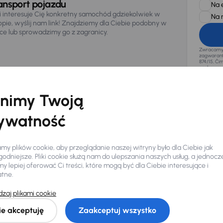
ansport pojazdu
Na 
li interesuje Cię konkretny samochód gdziekolwiek w
Na 
opie, wyślij nam link! Znajdziemy dla Ciebie podobny w
sce lub sprowadzimy go z zagranicy.
Zwracamy u
zagwaranto
874/15, Či
osobowe z
nimy Twoją
ywatność
y plików cookie, aby przeglądanie naszej witryny było dla Ciebie jak
odniejsze. Pliki cookie służą nam do ulepszania naszych usług, a jednocz
 lepiej oferować Ci treści, które mogą być dla Ciebie interesujące i
atne.
zaj plikami cookie
Ciebie
ie akceptuję
Zaakceptuj wszystko