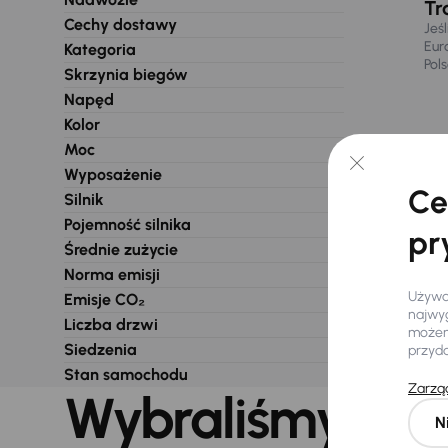
Tr
Cechy dostawy
Jeś
Eur
Kategoria
Pol
Skrzynia biegów
Napęd
Kolor
Moc
Wyposażenie
Ce
Silnik
Pojemność silnika
pr
Średnie zużycie
Norma emisji
Używam
Emisje CO₂
najwyg
Liczba drzwi
możemy
Siedzenia
przyd
Stan samochodu
Zarząd
Wybraliśmy dla 
N