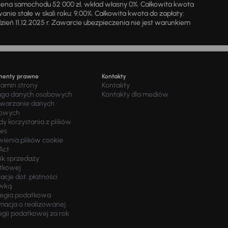
cena samochodu 52 000 zł, wkład własny 0%. Całkowita kwota
ie stałe w skali roku: 9,00%. Całkowita kwota do zapłaty:
a dzień 11.12.2025 r. Zawarcie ubezpieczenia nie jest warunkiem
menty prawne
Kontakty
lamin strony
Kontakty
uga danych osobowych
Kontakty dla mediów
twarzanie danych
owych
y korzystania z plików
ies
wienia plików cookie
Act
ik sprzedaży
tkowej
acje dot. płatności
wką
tegia podatkowa
macja o realizowanej
egii podatkowej za rok