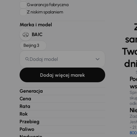
Gwarancja fabryczna
Z niskim spalaniem
Marka i model
BAIC
sa
Beijing 3
Two
Dodaj model
dni
Dodaj więcej marek
Po
ws
Generacja
Spr
sku
Cena
odk
Rata
Ni
Rok
Zad
Przebieg
Jes
- 21
Paliwo
800
Nadwozie