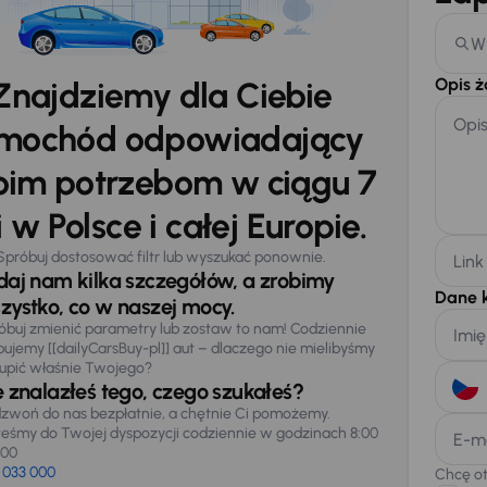
W
Opis 
Znajdziemy dla Ciebie
Opi
mochód odpowiadający
im potrzebom w ciągu 7
 w Polsce i całej Europie.
Spróbuj dostosować filtr lub wyszukać ponownie.
Link
daj nam kilka szczegółów, a zrobimy
Dane 
zystko, co w naszej mocy.
óbuj zmienić parametry lub zostaw to nam! Codziennie
Imię
pujemy [[dailyCarsBuy-pl]] aut – dlaczego nie mielibyśmy
upić właśnie Twojego?
e znalazłeś tego, czego szukałeś?
zwoń do nas bezpłatnie, a chętnie Ci pomożemy.
teśmy do Twojej dyspozycji codziennie w godzinach 8:00
E-m
:00
 033 000
Chcę o