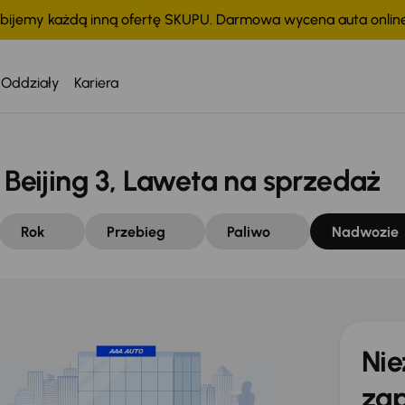
bijemy każdą inną ofertę SKUPU. Darmowa wycena auta onli
Oddziały
Kariera
eijing 3, Laweta na sprzedaż
Rok
Przebieg
Paliwo
Nadwozie
Nie
zap