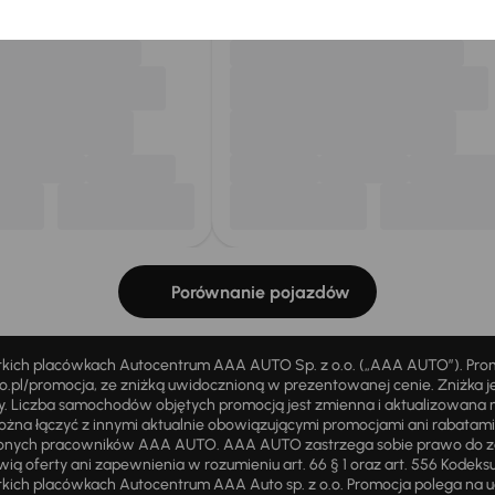
Porównanie pojazdów
stkich placówkach Autocentrum AAA AUTO Sp. z o.o. („AAA AUTO”). Pr
pl/promocja, ze zniżką uwidocznioną w prezentowanej cenie. Zniżka je
ży. Liczba samochodów objętych promocją jest zmienna i aktualizowana 
ożna łączyć z innymi aktualnie obowiązującymi promocjami ani rabatam
żnionych pracowników AAA AUTO. AAA AUTO zastrzega sobie prawo do 
ią oferty ani zapewnienia w rozumieniu art. 66 § 1 oraz art. 556 Kodeks
ich placówkach Autocentrum AAA Auto sp. z o.o. Promocja polega na ud