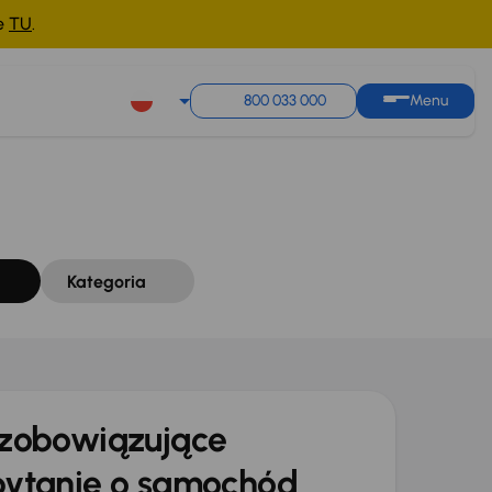
ne
TU
.
Sortuj według
Zapisz wyszukiwanie
800 033 000
Menu
Kategoria
zobowiązujące
ytanie o samochód