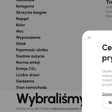
Tr
Kategoria
Jeś
Eur
Skrzynia biegów
Pol
Napęd
Kolor
Moc
Wyposażenie
Silnik
Ce
Pojemność silnika
pr
Średnie zużycie
Norma emisji
Emisje CO₂
Używam
Liczba drzwi
najwyg
możemy
Siedzenia
przyd
Stan samochodu
Wybraliśmy dla 
Zarząd
N
Wybieramy dla Ciebie
najlepsze pojazdy
z naszej oferty. Kupi