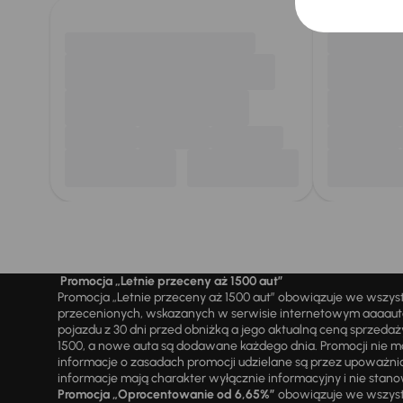
Promocja „Letnie przeceny aż 1500 aut”
Promocja „Letnie przeceny aż 1500 aut” obowiązuje we wszy
przecenionych, wskazanych w serwisie internetowym aaaauto.
pojazdu z 30 dni przed obniżką a jego aktualną ceną sprzeda
1500, a nowe auta są dodawane każdego dnia. Promocji nie m
informacje o zasadach promocji udzielane są przez upowa
informacje mają charakter wyłącznie informacyjny i nie stanow
Promocja „Oprocentowanie od 6,65%”
obowiązuje we wszystk