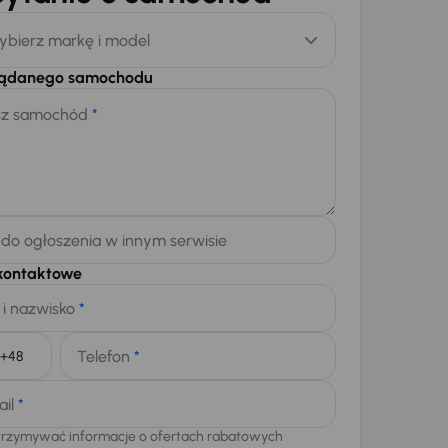
ybierz markę i model
żądanego samochodu
sz samochód
*
 do ogłoszenia w innym serwisie
kontaktowe
 i nazwisko
*
Telefon
*
+48
ail
*
trzymywać informacje o ofertach rabatowych