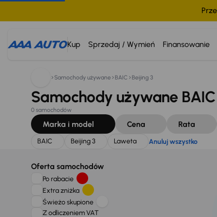
Prze
Szukam:
BAIC
Beijing 3
Laweta
Anuluj wszystko
Kup
Sprzedaj / Wymień
Finansowanie
Samochody używane
BAIC
Beijing 3
Samochody używane BAIC B
0 samochodów
Marka i model
Cena
Rata
BAIC
Beijing 3
Laweta
Anuluj wszystko
Oferta samochodów
Po rabacie
Extra zniżka
Świeżo skupione
Z odliczeniem VAT