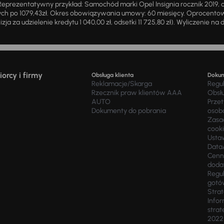
eprezentatywny przykład: Samochód marki Opel Insignia rocznik 2019, 
ch po 1079,43zł. Okres obowiązywania umowy: 60 miesięcy. Oprocentowan
zja za udzielenie kredytu 1 040,00 zł, odsetki 11 725,80 zł). Wyliczenie n
orcy i firmy
Obsługa klienta
Doku
Reklamacje/Skarga
Regu
Rzecznik praw klientów AAA
Obsł
AUTO
Prze
Dokumenty do pobrania
osob
Zasad
cook
Usta
Data
Cenn
doda
Regul
gotó
Stra
Infor
strat
2022