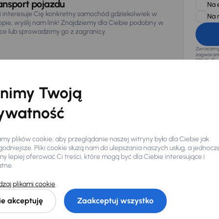
ansport pojazdu
Na 
li interesuje Cię konkretny samochód gdziekolwiek w
Na 
opie, wyślij nam link! Znajdziemy dla Ciebie podobny w
sce lub sprowadzimy go z zagranicy.
Zwracamy u
zagwaranto
874/15, Či
osobowe z
nimy Twoją
ywatność
y plików cookie, aby przeglądanie naszej witryny było dla Ciebie jak
odniejsze. Pliki cookie służą nam do ulepszania naszych usług, a jednocz
 lepiej oferować Ci treści, które mogą być dla Ciebie interesujące i
atne.
Ciebie
zaj plikami cookie
ie akceptuję
Zaakceptuj wszystko
my dla Ciebie
do 400 pojazdów
każdego dnia.