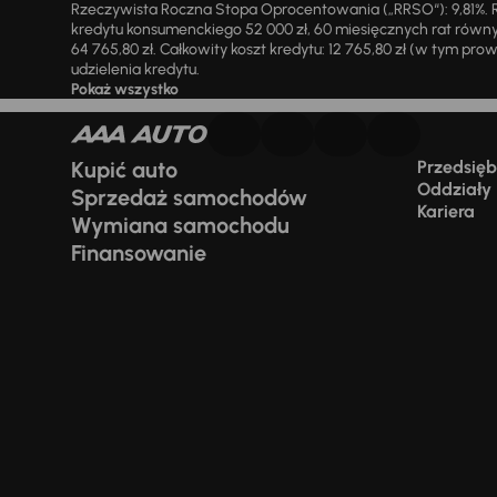
Rzeczywista Roczna Stopa Oprocentowania („RRSO“): 9,81%. R
kredytu konsumenckiego 52 000 zł, 60 miesięcznych rat równy
64 765,80 zł. Całkowity koszt kredytu: 12 765,80 zł (w tym prowi
udzielenia kredytu.
Pokaż wszystko
Kupić auto
Przedsiębi
Oddziały
Sprzedaż samochodów
Kariera
Wymiana samochodu
Finansowanie