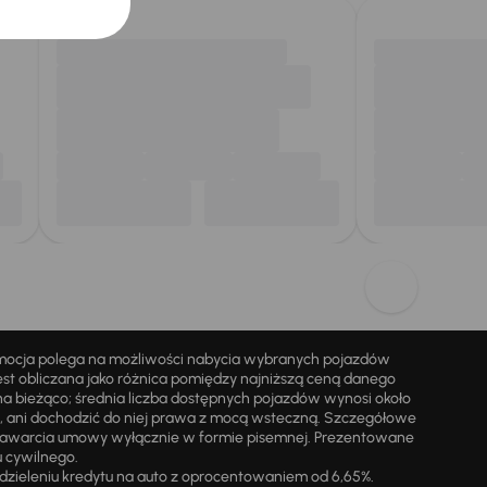
omocja polega na możliwości nabycia wybranych pojazdów
st obliczana jako różnica pomiędzy najniższą ceną danego
na bieżąco; średnia liczba dostępnych pojazdów wynosi około
i, ani dochodzić do niej prawa z mocą wsteczną. Szczegółowe
zawarcia umowy wyłącznie w formie pisemnej. Prezentowane
u cywilnego.
zieleniu kredytu na auto z oprocentowaniem od 6,65%.