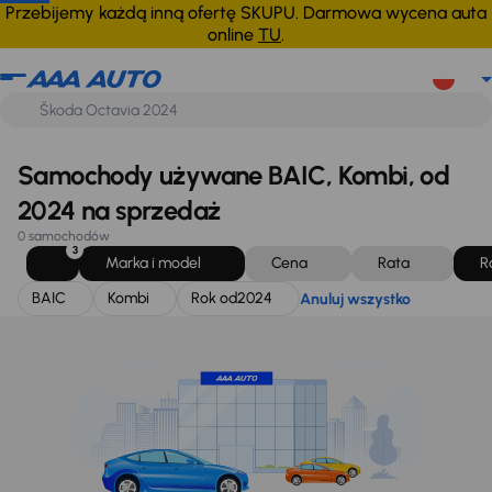
BAIC
Kombi
Rok od
2024
Anuluj wszystko
Przebijemy każdą inną ofertę SKUPU. Darmowa wycena auta
online
TU
.
Samochody używane BAIC, Kombi, od
2024 na sprzedaż
0 samochodów
3
Marka i model
Cena
Rata
R
BAIC
Kombi
Rok od
2024
Anuluj wszystko