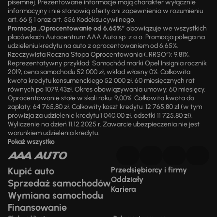
pisemnej. Prezentowane informacje mają charakter wyłącznie
informacyjny i nie stanowią oferty ani zapewnienia w rozumieniu
art. 66 § 1 oraz art. 556 Kodeksu cywilnego.
Promocja „Oprocentowanie od 6,65%”
obowiązuje we wszystkich
placówkach Autocentrum AAA Auto sp. z o.o. Promocja polega na
udzieleniu kredytu na auto z oprocentowaniem od 6,65%.
Rzeczywista Roczna Stopa Oprocentowania („RRSO“): 9,81%.
Reprezentatywny przykład: Samochód marki Opel Insignia rocznik
2019, cena samochodu 52 000 zł, wkład własny 0%. Całkowita
kwota kredytu konsumenckiego 52 000 zł, 60 miesięcznych rat
równych po 1079,43zł. Okres obowiązywania umowy: 60 miesięcy.
Oprocentowanie stałe w skali roku: 9,00%. Całkowita kwota do
zapłaty: 64 765,80 zł. Całkowity koszt kredytu: 12 765,80 zł (w tym
prowizja za udzielenie kredytu 1 040,00 zł, odsetki 11 725,80 zł).
Wyliczenie na dzień 11.12.2025 r. Zawarcie ubezpieczenia nie jest
warunkiem udzielenia kredytu.
Pokaż wszystko
Kupić auto
Przedsiębiorcy i firmy
Oddziały
Sprzedaż samochodów
Kariera
Wymiana samochodu
Finansowanie