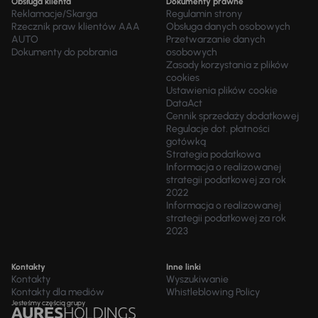
Obsługa klienta
Dokumenty prawne
Reklamacje/Skarga
Regulamin strony
Rzecznik praw klientów AAA
Obsługa danych osobowych
AUTO
Przetwarzanie danych
Dokumenty do pobrania
osobowych
Zasady korzystania z plików
cookies
Ustawienia plików cookie
DataAct
Cennik sprzedaży dodatkowej
Regulacje dot. płatności
gotówką
Strategia podatkowa
Informacja o realizowanej
strategii podatkowej za rok
2022
Informacja o realizowanej
strategii podatkowej za rok
2023
Kontakty
Inne linki
Kontakty
Wyszukiwanie
Kontakty dla mediów
Whistleblowing Policy
Jesteśmy częścią grupy