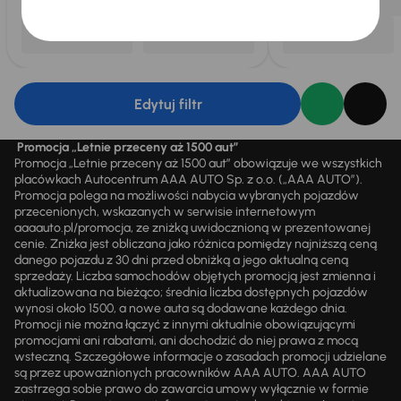
Edytuj filtr
Promocja „Letnie przeceny aż 1500 aut”
Promocja „Letnie przeceny aż 1500 aut” obowiązuje we wszystkich
placówkach Autocentrum AAA AUTO Sp. z o.o. („AAA AUTO”).
Promocja polega na możliwości nabycia wybranych pojazdów
przecenionych, wskazanych w serwisie internetowym
aaaauto.pl/promocja, ze zniżką uwidocznioną w prezentowanej
cenie. Zniżka jest obliczana jako różnica pomiędzy najniższą ceną
danego pojazdu z 30 dni przed obniżką a jego aktualną ceną
sprzedaży. Liczba samochodów objętych promocją jest zmienna i
aktualizowana na bieżąco; średnia liczba dostępnych pojazdów
wynosi około 1500, a nowe auta są dodawane każdego dnia.
Promocji nie można łączyć z innymi aktualnie obowiązującymi
promocjami ani rabatami, ani dochodzić do niej prawa z mocą
wsteczną. Szczegółowe informacje o zasadach promocji udzielane
są przez upoważnionych pracowników AAA AUTO. AAA AUTO
zastrzega sobie prawo do zawarcia umowy wyłącznie w formie