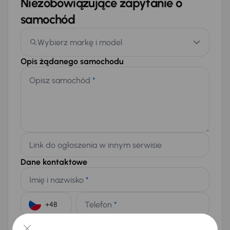
Niezobowiązujące zapytanie o
samochód
Wybierz markę i model
Opis żądanego samochodu
Opisz samochód
*
Link do ogłoszenia w innym serwisie
Dane kontaktowe
Imię i nazwisko
*
Telefon
*
+48
E-mail
*