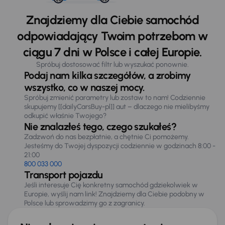
Znajdziemy dla Ciebie samochód
odpowiadający Twoim potrzebom w
ciągu 7 dni w Polsce i całej Europie.
Spróbuj dostosować filtr lub wyszukać ponownie.
Podaj nam kilka szczegółów, a zrobimy
wszystko, co w naszej mocy.
Spróbuj zmienić parametry lub zostaw to nam! Codziennie
skupujemy [[dailyCarsBuy-pl]] aut – dlaczego nie mielibyśmy
odkupić właśnie Twojego?
Nie znalazłeś tego, czego szukałeś?
Zadzwoń do nas bezpłatnie, a chętnie Ci pomożemy.
Jesteśmy do Twojej dyspozycji codziennie w godzinach 8:00 -
21:00
800 033 000
Transport pojazdu
Jeśli interesuje Cię konkretny samochód gdziekolwiek w
Europie, wyślij nam link! Znajdziemy dla Ciebie podobny w
Polsce lub sprowadzimy go z zagranicy.