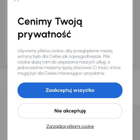
Chcę otrzymywać informacje o ofertach rabatowych
Na e-mail
(opcjonalnie)
Cenimy Twoją
Na numer telefonu
(opcjonalnie)
prywatność
Wyślij zapytanie
Zwracamy uwagę, że umówienie spotkania nie jest równoznaczne z rezerwacją
ani zagwarantowaną dostępnością pojazdu. AURES Holdings a.s., z siedzibą
Używamy plików cookie, aby przeglądanie naszej
Dopraváků 874/15, Čimice, 184 00 Praga 8, będzie przechowywać i przetwarzać
Twoje dane osobowe zgodnie z zasadami ochrony i przetwarzania
danych
witryny było dla Ciebie jak najwygodniejsze. Pliki
osobowych
.
cookie służą nam do ulepszania naszych usług, a
jednocześnie możemy lepiej oferować Ci treści, które
Wybraliśmy dla Ciebie
mogą być dla Ciebie interesujące i przydatne.
Wybieramy dla Ciebie
najlepsze pojazdy
z naszej oferty. Kupimy
dla Ciebie
do 400 pojazdów
każdego dnia.
Zaakceptuj wszystko
Nie akceptuję
Zarządzaj plikami cookie