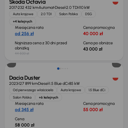
Škoda Octavia
2017
232 432 km
Automat
Diesel
2.0 TDI
110 kW
Auta krajowe
2.0 TDI
Salon Polska
DSG
+4 kolejnych
Miesięczna rata
Cena promocyjna
od 256 zł
40 000 zł
Najniższa cena z 30 dni przed
Cena po obniżce
obniżką
43 000 zł
44 500 zł
Możliwość odliczenia VAT
Dacia Duster
2023
127 899 km
Diesel
1.5 Blue dCi
85 kW
Od pierwszego właściciela
Auta krajowe
1.5 Blue dCi
Salon Polska
+6 kolejnych
Miesięczna rata
Cena promocyjna
od 345 zł
55 000 zł
Cena
58 000 zł