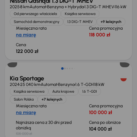
Nissan Qashqai 1.3 DIG-T MHEV
2025
8 km
Automat
Benzyna + Hybryda
1.3 DIG-T MHEV
116 kW
Od pierwszego właściciela
Książka serwisowa
Samochód demonstracyjny
1.3 DIG-T MHEV
+9 kolejnych
Miesięczna rata
Cena promocyjna
na miarę
118 000 zł
Cena
122 000 zł
Taniej o 1 000 zł
Kia Sportage
2024
25 040 km
Automat
Benzyna
1.6 T-GDI
118 kW
Książka serwisowa
Auta krajowe
1.6 T-GDI
Salon Polska
+7 kolejnych
Miesięczna rata
Cena promocyjna
na miarę
100 000 zł
Najniższa cena z 30 dni przed
Cena po obniżce
obniżką
104 000 zł
105 000 zł
Taniej o 2 000 zł