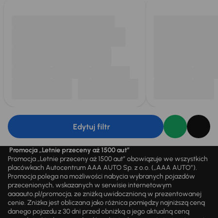
Edytuj filtr
Promocja „Letnie przeceny aż 1500 aut”
Promocja „Letnie przeceny aż 1500 aut” obowiązuje we wszystkich
placówkach Autocentrum AAA AUTO Sp. z o.o. („AAA AUTO”).
Promocja polega na możliwości nabycia wybranych pojazdów
przecenionych, wskazanych w serwisie internetowym
aaaauto.pl/promocja, ze zniżką uwidocznioną w prezentowanej
cenie. Zniżka jest obliczana jako różnica pomiędzy najniższą ceną
danego pojazdu z 30 dni przed obniżką a jego aktualną ceną