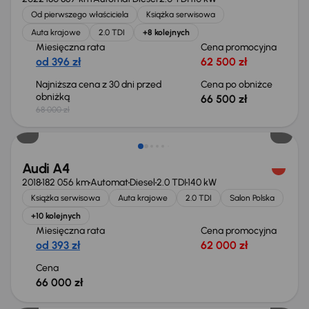
Od pierwszego właściciela
Książka serwisowa
Auta krajowe
2.0 TDI
+8 kolejnych
Miesięczna rata
Cena promocyjna
od 396 zł
62 500 zł
Najniższa cena z 30 dni przed
Cena po obniżce
obniżką
66 500 zł
68 000 zł
Audi A4
2018
182 056 km
Automat
Diesel
2.0 TDI
140 kW
Książka serwisowa
Auta krajowe
2.0 TDI
Salon Polska
+10 kolejnych
Miesięczna rata
Cena promocyjna
od 393 zł
62 000 zł
Cena
66 000 zł