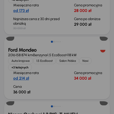
Miesięczna rata
Cena promocyjna
od 173 zł
28 000 zł
Najniższa cena z 30 dni przed
Cena po obniżce
obniżką
29 000 zł
30 000 zł
Ford Mondeo
2016
158 874 km
Benzyna
1.5 EcoBoost
118 kW
Auta krajowe
1.5 EcoBoost
Salon Polska
Navi
+3 kolejnych
Miesięczna rata
Cena promocyjna
od 214 zł
34 000 zł
Cena
36 000 zł
Od nowego taniej o 36 775 zł