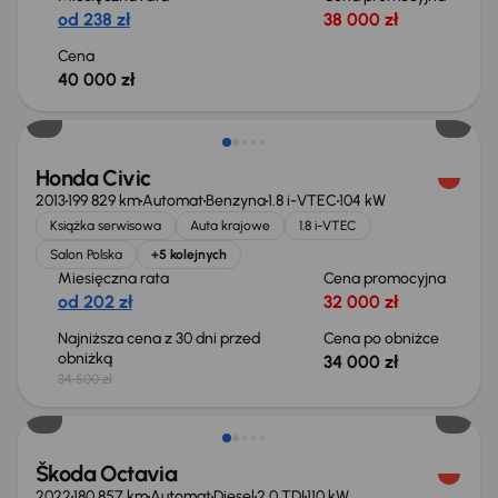
od 238 zł
38 000 zł
Cena
40 000 zł
Taniej o 500 zł
Honda Civic
2013
199 829 km
Automat
Benzyna
1.8 i-VTEC
104 kW
Książka serwisowa
Auta krajowe
1.8 i-VTEC
Salon Polska
+5 kolejnych
Miesięczna rata
Cena promocyjna
od 202 zł
32 000 zł
Najniższa cena z 30 dni przed
Cena po obniżce
obniżką
34 000 zł
34 500 zł
Świeżo skupione
Škoda Octavia
2022
180 857 km
Automat
Diesel
2.0 TDI
110 kW