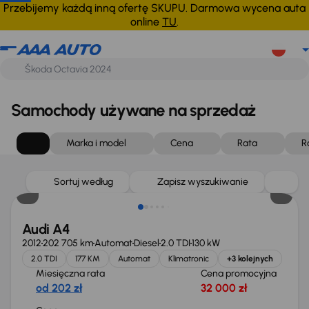
Przebijemy każdą inną ofertę SKUPU. Darmowa wycena auta
online
TU
.
Samochody używane na sprzedaż
Marka i model
Cena
Rata
R
Sortuj według
Zapisz wyszukiwanie
Audi A4
2012
202 705 km
Automat
Diesel
2.0 TDI
130 kW
2.0 TDI
177 KM
Automat
Klimatronic
+3 kolejnych
Miesięczna rata
Cena promocyjna
od 202 zł
32 000 zł