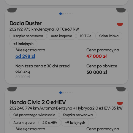
Taniej o 700 zł
Dacia Duster
2021
92 975 km
Benzyna
1.0 TCe
67 kW
Książka serwisowa
Auta krajowe
1.0 TCe
Salon Polska
+6 kolejnych
Miesięczna rata
Cena promocyjna
od 298 zł
47 000 zł
Najniższa cena z 30 dni przed
Cena po obniżce
obniżką
50 000 zł
50 700 zł
Taniej o 2 000 zł
Honda Civic 2.0 e:HEV
2022
40 794 km
Automat
Benzyna + Hybryda
2.0 e:HEV
135 kW
Od pierwszego właściciela
Książka serwisowa
Auta krajowe
2.0 e:HEV
+9 kolejnych
Miesięczna rata
Cena promocyjna