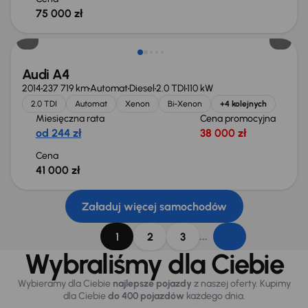
75 000 zł
Audi A4
2014
237 719 km
Automat
Diesel
2.0 TDI
110 kW
2.0 TDI
Automat
Xenon
Bi-Xenon
+4 kolejnych
Miesięczna rata
Cena promocyjna
od 244 zł
38 000 zł
Cena
41 000 zł
Załaduj więcej samochodów
...
1
2
3
Wybraliśmy dla Ciebie
Wybieramy dla Ciebie
najlepsze pojazdy
z naszej oferty. Kupimy
dla Ciebie
do 400 pojazdów
każdego dnia.