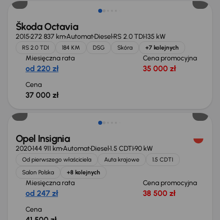
Škoda Octavia
2015
272 837 km
Automat
Diesel
RS 2.0 TDI
135 kW
RS 2.0 TDI
184 KM
DSG
Skóra
+7 kolejnych
Miesięczna rata
Cena promocyjna
od 220 zł
35 000 zł
Cena
37 000 zł
Możliwość odliczenia VAT
Opel Insignia
2020
144 911 km
Automat
Diesel
1.5 CDTI
90 kW
Od pierwszego właściciela
Auta krajowe
1.5 CDTI
Salon Polska
+8 kolejnych
Miesięczna rata
Cena promocyjna
od 247 zł
38 500 zł
Cena
41 500 zł