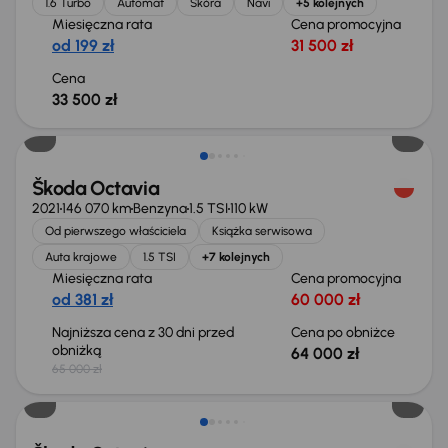
1.6 Turbo
Automat
Skóra
Navi
+5 kolejnych
Miesięczna rata
Cena promocyjna
od 199 zł
31 500 zł
Cena
33 500 zł
Taniej o 1 000 zł
Škoda Octavia
2021
146 070 km
Benzyna
1.5 TSI
110 kW
Od pierwszego właściciela
Książka serwisowa
Auta krajowe
1.5 TSI
+7 kolejnych
Miesięczna rata
Cena promocyjna
od 381 zł
60 000 zł
Najniższa cena z 30 dni przed
Cena po obniżce
obniżką
64 000 zł
65 000 zł
Taniej o 1 500 zł