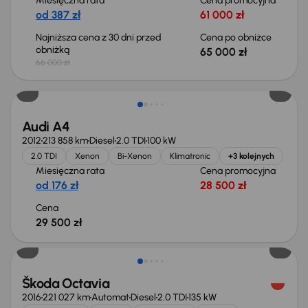
Miesięczna rata
Cena promocyjna
od 387 zł
61 000 zł
Najniższa cena z 30 dni przed
Cena po obniżce
obniżką
65 000 zł
66 000 zł
Audi A4
2012
213 858 km
Diesel
2.0 TDI
100 kW
2.0 TDI
Xenon
Bi-Xenon
Klimatronic
+3 kolejnych
Miesięczna rata
Cena promocyjna
od 176 zł
28 500 zł
Cena
29 500 zł
Škoda Octavia
2016
221 027 km
Automat
Diesel
2.0 TDI
135 kW