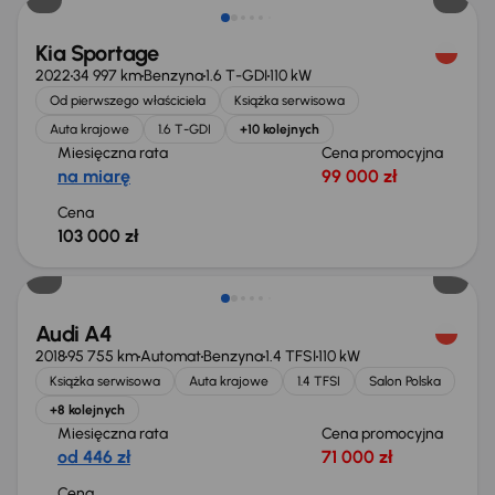
Kia Sportage
2022
34 997 km
Benzyna
1.6 T-GDI
110 kW
Od pierwszego właściciela
Książka serwisowa
Auta krajowe
1.6 T-GDI
+10 kolejnych
Miesięczna rata
Cena promocyjna
na miarę
99 000 zł
Cena
103 000 zł
Możliwość odliczenia VAT
Audi A4
2018
95 755 km
Automat
Benzyna
1.4 TFSI
110 kW
Książka serwisowa
Auta krajowe
1.4 TFSI
Salon Polska
+8 kolejnych
Miesięczna rata
Cena promocyjna
od 446 zł
71 000 zł
Cena