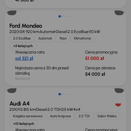
Taniej o 1 000 zł
Ford Mondeo
2020
134 920 km
Automat
Diesel
2.0 EcoBlue
110 kW
2.0 EcoBlue
Automat
Navi
Klimatronic
+3 kolejnych
Miesięczna rata
Cena promocyjna
od 321 zł
51 000 zł
Najniższa cena z 30 dni przed
Cena po obniżce
obniżką
54 000 zł
55 000 zł
Audi A4
2010
113 815 km
Diesel
2.0 TDI
125 kW
4x4
Książka serwisowa
Auta krajowe
2.0 TDI
Salon Polska
+10 kolejnych
Miesięczna rata
Cena promocyjna