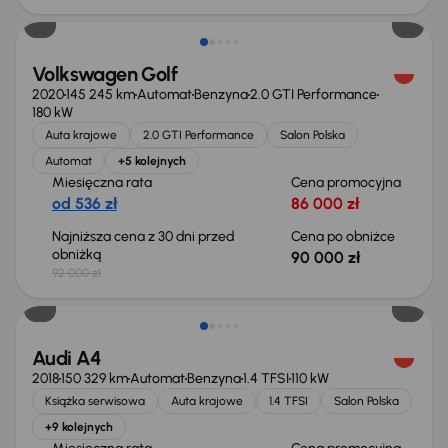
Volkswagen Golf
2020
145 245 km
Automat
Benzyna
2.0 GTI Performance
180 kW
Auta krajowe
2.0 GTI Performance
Salon Polska
Automat
+5 kolejnych
Miesięczna rata
Cena promocyjna
od 536 zł
86 000 zł
Najniższa cena z 30 dni przed
Cena po obniżce
obniżką
90 000 zł
92 000 zł
Taniej o 1 000 zł
Audi A4
2018
150 329 km
Automat
Benzyna
1.4 TFSI
110 kW
Książka serwisowa
Auta krajowe
1.4 TFSI
Salon Polska
+9 kolejnych