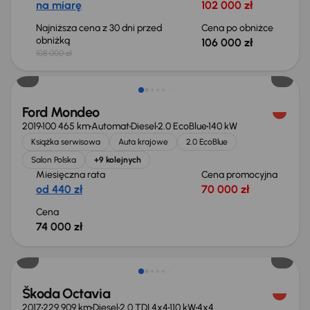
na miarę
102 000 zł
Najniższa cena z 30 dni przed
Cena po obniżce
obniżką
106 000 zł
108 000 zł
Ford Mondeo
2019
100 465 km
Automat
Diesel
2.0 EcoBlue
140 kW
Książka serwisowa
Auta krajowe
2.0 EcoBlue
Salon Polska
+9 kolejnych
Miesięczna rata
Cena promocyjna
od 440 zł
70 000 zł
Cena
74 000 zł
Škoda Octavia
2017
229 909 km
Diesel
2.0 TDI 4x4
110 kW
4x4