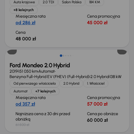
Auta krajowe
2.0 TDI
Salon Polska
184 KM
+8 kolejnych
Miesięczna rata
Cena promocyjna
od 286 zł
45 000 zł
Cena
48 000 zł
Taniej o 1 500 zł
Ford Mondeo 2.0 Hybrid
2019
151 050 km
Automat
Benzyna Full-Hybrid EV (FHEV) (Full-Hybrid)
2.0 Hybrid
138 kW
Od pierwszego właściciela
2.0 Hybrid
1. Właściciel
Automat
+7 kolejnych
Miesięczna rata
Cena promocyjna
od 357 zł
57 000 zł
Najniższa cena z 30 dni przed
Cena po obniżce
obniżką
60 000 zł
61 500 zł