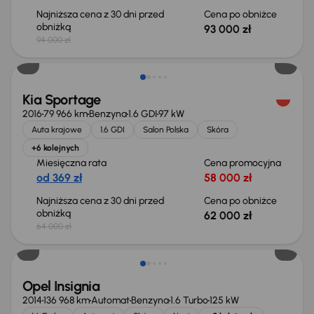
Najniższa cena z 30 dni przed
Cena po obniżce
obniżką
93 000 zł
94 000 zł
Taniej o 2 000 zł
Kia Sportage
2016
79 966 km
Benzyna
1.6 GDI
97 kW
Auta krajowe
1.6 GDI
Salon Polska
Skóra
+6 kolejnych
Miesięczna rata
Cena promocyjna
od 369 zł
58 000 zł
Najniższa cena z 30 dni przed
Cena po obniżce
obniżką
62 000 zł
64 000 zł
Opel Insignia
2014
136 968 km
Automat
Benzyna
1.6 Turbo
125 kW