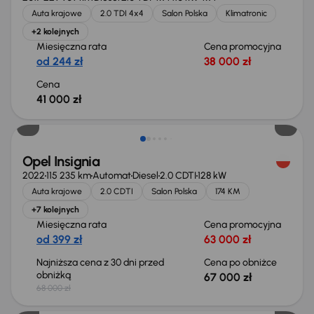
Auta krajowe
2.0 TDI 4x4
Salon Polska
Klimatronic
+2 kolejnych
Miesięczna rata
Cena promocyjna
od 244 zł
38 000 zł
Cena
41 000 zł
Taniej o 1 000 zł
Opel Insignia
2022
115 235 km
Automat
Diesel
2.0 CDTI
128 kW
Auta krajowe
2.0 CDTI
Salon Polska
174 KM
+7 kolejnych
Miesięczna rata
Cena promocyjna
od 399 zł
63 000 zł
Najniższa cena z 30 dni przed
Cena po obniżce
obniżką
67 000 zł
68 000 zł