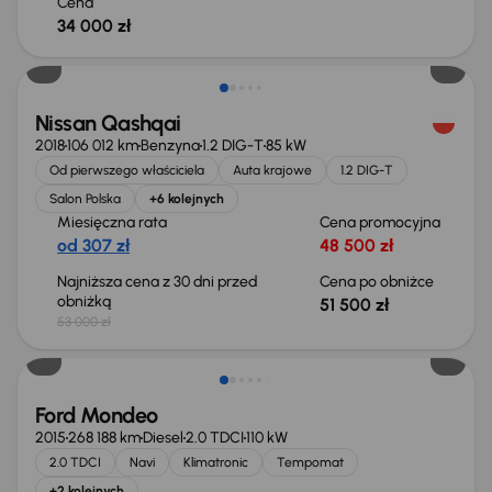
Cena
34 000 zł
Taniej o 1 500 zł
Nissan Qashqai
2018
106 012 km
Benzyna
1.2 DIG-T
85 kW
Od pierwszego właściciela
Auta krajowe
1.2 DIG-T
Salon Polska
+6 kolejnych
Miesięczna rata
Cena promocyjna
od 307 zł
48 500 zł
Najniższa cena z 30 dni przed
Cena po obniżce
obniżką
51 500 zł
53 000 zł
Taniej o 1 000 zł
Ford Mondeo
2015
268 188 km
Diesel
2.0 TDCI
110 kW
2.0 TDCI
Navi
Klimatronic
Tempomat
+2 kolejnych