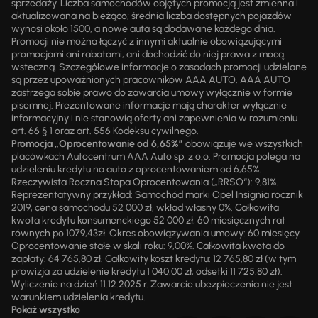
sprzedaży. Liczba samochodów objętych promocją jest zmienna i
aktualizowana na bieżąco; średnia liczba dostępnych pojazdów
wynosi około 1500, a nowe auta są dodawane każdego dnia.
Promocji nie można łączyć z innymi aktualnie obowiązującymi
promocjami ani rabatami, ani dochodzić do niej prawa z mocą
wsteczną. Szczegółowe informacje o zasadach promocji udzielane
są przez upoważnionych pracowników AAA AUTO. AAA AUTO
zastrzega sobie prawo do zawarcia umowy wyłącznie w formie
pisemnej. Prezentowane informacje mają charakter wyłącznie
informacyjny i nie stanowią oferty ani zapewnienia w rozumieniu
art. 66 § 1 oraz art. 556 Kodeksu cywilnego.
Promocja „Oprocentowanie od 6,65%”
obowiązuje we wszystkich
placówkach Autocentrum AAA Auto sp. z o.o. Promocja polega na
udzieleniu kredytu na auto z oprocentowaniem od 6,65%.
Rzeczywista Roczna Stopa Oprocentowania („RRSO“): 9,81%.
Reprezentatywny przykład: Samochód marki Opel Insignia rocznik
2019, cena samochodu 52 000 zł, wkład własny 0%. Całkowita
kwota kredytu konsumenckiego 52 000 zł, 60 miesięcznych rat
równych po 1079,43zł. Okres obowiązywania umowy: 60 miesięcy.
Oprocentowanie stałe w skali roku: 9,00%. Całkowita kwota do
zapłaty: 64 765,80 zł. Całkowity koszt kredytu: 12 765,80 zł (w tym
prowizja za udzielenie kredytu 1 040,00 zł, odsetki 11 725,80 zł).
Wyliczenie na dzień 11.12.2025 r. Zawarcie ubezpieczenia nie jest
warunkiem udzielenia kredytu.
Pokaż wszystko