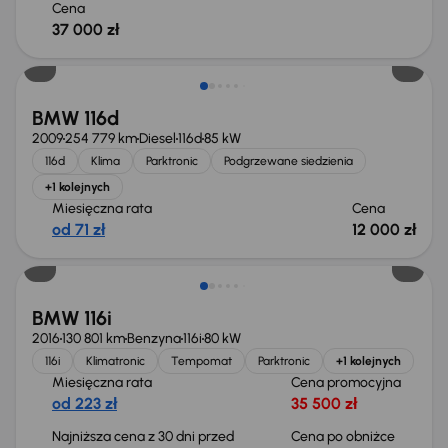
Cena
37 000 zł
BMW 116d
2009
254 779 km
Diesel
116d
85 kW
116d
Klima
Parktronic
Podgrzewane siedzienia
+1 kolejnych
Miesięczna rata
Cena
od 71 zł
12 000 zł
Taniej o 500 zł
BMW 116i
2016
130 801 km
Benzyna
116i
80 kW
116i
Klimatronic
Tempomat
Parktronic
+1 kolejnych
Miesięczna rata
Cena promocyjna
od 223 zł
35 500 zł
Najniższa cena z 30 dni przed
Cena po obniżce