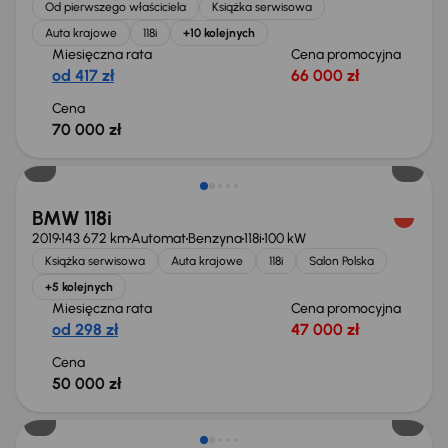
Od pierwszego właściciela
Książka serwisowa
Auta krajowe
118i
+10 kolejnych
Miesięczna rata
Cena promocyjna
od 417 zł
66 000 zł
Cena
70 000 zł
BMW 118i
2019
143 672 km
Automat
Benzyna
118i
100 kW
Książka serwisowa
Auta krajowe
118i
Salon Polska
+5 kolejnych
Miesięczna rata
Cena promocyjna
od 298 zł
47 000 zł
Cena
50 000 zł
Możliwość odliczenia VAT