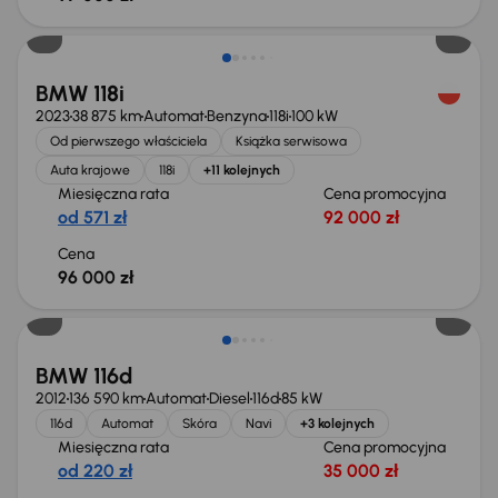
Możliwość odliczenia VAT
BMW 118i
2023
38 875 km
Automat
Benzyna
118i
100 kW
Od pierwszego właściciela
Książka serwisowa
Auta krajowe
118i
+11 kolejnych
Miesięczna rata
Cena promocyjna
od 571 zł
92 000 zł
Cena
96 000 zł
BMW 116d
2012
136 590 km
Automat
Diesel
116d
85 kW
116d
Automat
Skóra
Navi
+3 kolejnych
Miesięczna rata
Cena promocyjna
od 220 zł
35 000 zł