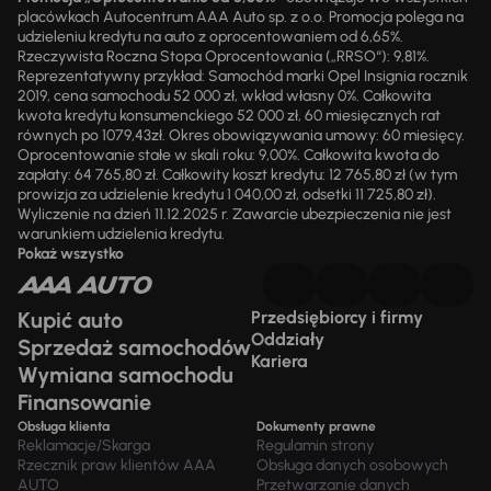
placówkach Autocentrum AAA Auto sp. z o.o. Promocja polega na
udzieleniu kredytu na auto z oprocentowaniem od 6,65%.
Rzeczywista Roczna Stopa Oprocentowania („RRSO“): 9,81%.
Reprezentatywny przykład: Samochód marki Opel Insignia rocznik
2019, cena samochodu 52 000 zł, wkład własny 0%. Całkowita
kwota kredytu konsumenckiego 52 000 zł, 60 miesięcznych rat
równych po 1079,43zł. Okres obowiązywania umowy: 60 miesięcy.
Oprocentowanie stałe w skali roku: 9,00%. Całkowita kwota do
zapłaty: 64 765,80 zł. Całkowity koszt kredytu: 12 765,80 zł (w tym
prowizja za udzielenie kredytu 1 040,00 zł, odsetki 11 725,80 zł).
Wyliczenie na dzień 11.12.2025 r. Zawarcie ubezpieczenia nie jest
warunkiem udzielenia kredytu.
Pokaż wszystko
Kupić auto
Przedsiębiorcy i firmy
Oddziały
Sprzedaż samochodów
Kariera
Wymiana samochodu
Finansowanie
Obsługa klienta
Dokumenty prawne
Reklamacje/Skarga
Regulamin strony
Rzecznik praw klientów AAA
Obsługa danych osobowych
AUTO
Przetwarzanie danych