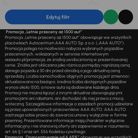
Edytuj filtr
Promocja „Letnie przeceny aż 1500 aut”
Promocja „Letnie przeceny aż 1500 aut” obowiązuje we wszystkich
placówkach Autocentrum AAA AUTO Sp. z o.o. („AAA AUTO”).
Promocja polega na możliwości nabycia wybranych pojazdów
przecenionych, wskazanych w serwisie internetowym
aaaauto.pl/promocja, ze zniżką uwidocznioną w prezentowanej
cenie. Zniżka jest obliczana jako różnica pomiędzy najniższą ceną
danego pojazdu z 30 dni przed obniżką a jego aktualną ceną
sprzedaży. Liczba samochodów objętych promocją jest zmienna i
aktualizowana na bieżąco; średnia liczba dostępnych pojazdów
wynosi około 1500, a nowe auta są dodawane każdego dnia.
Promocji nie można łączyć z innymi aktualnie obowiązującymi
promocjami ani rabatami, ani dochodzić do niej prawa z mocą
wsteczną. Szczegółowe informacje o zasadach promocji udzielane
są przez upoważnionych pracowników AAA AUTO. AAA AUTO
zastrzega sobie prawo do zawarcia umowy wyłącznie w formie
pisemnej. Prezentowane informacje mają charakter wyłącznie
informacyjny i nie stanowią oferty ani zapewnienia w rozumieniu
art. 66 § 1 oraz art. 556 Kodeksu cywilnego.
Promocja „Oprocentowanie od 6,65%”
obowiązuje we wszystkich