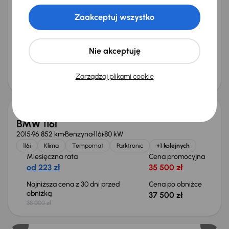
BMW 118i
2017
77 825 km
Automat
Benzyna
118i
100 kW
Zaakceptuj wszystko
118i
Automat
Navi
Klimatronic
+3 kolejnych
Miesięczna rata
Cena promocyjna
od 304 zł
48 000 zł
Nie akceptuję
Najniższa cena z 30 dni przed
Cena po obniżce
obniżką
51 000 zł
Zarządzaj plikami cookie
52 000 zł
Taniej o 500 zł
BMW 116i
2015
96 852 km
Benzyna
116i
80 kW
116i
Klima
Tempomat
Parktronic
+1 kolejnych
Miesięczna rata
Cena promocyjna
od 223 zł
35 500 zł
Najniższa cena z 30 dni przed
Cena po obniżce
obniżką
37 500 zł
38 000 zł
Taniej o 2 000 zł