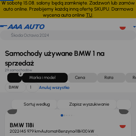
BMW
1
Anuluj wszystko
W sobotę 15.08. salony będą zamknięte. Zadzwoń lub zamów
auto online. Przebijemy każdą inną ofertę SKUPU. Darmowa
wycena auta online
TU
.
Samochody używane BMW 1 na
sprzedaż
29 samochodów
2
Marka i model
Cena
Rata
R
BMW
1
Anuluj wszystko
Możliwość odliczenia VAT
Sortuj według
Zapisz wyszukiwanie
BMW 118i
2022
145 979 km
Automat
Benzyna
118i
100 kW