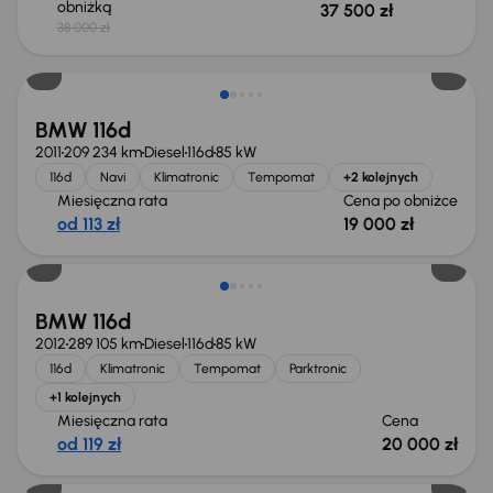
obniżką
37 500 zł
38 000 zł
Świeżo skupione
BMW 116d
2011
209 234 km
Diesel
116d
85 kW
116d
Navi
Klimatronic
Tempomat
+2 kolejnych
Miesięczna rata
Cena po obniżce
od 113 zł
19 000 zł
Świeżo skupione
BMW 116d
2012
289 105 km
Diesel
116d
85 kW
116d
Klimatronic
Tempomat
Parktronic
+1 kolejnych
Miesięczna rata
Cena
od 119 zł
20 000 zł
Od nowego taniej o 30 000 zł