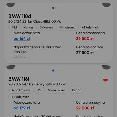
BMW 118d
2012
124 521 km
Diesel
118d
100 kW
118d
Xenon
Bi-Xenon
Klimatronic
+3 kolejnych
Miesięczna rata
Cena promocyjna
od 164 zł
26 500 zł
Najniższa cena z 30 dni przed
Cena po obniżce
obniżką
27 500 zł
28 000 zł
Taniej o 1 000 zł
BMW 116i
2012
109 647 km
Benzyna
116i
100 kW
Auta krajowe
116i
Salon Polska
Xenon
+3 kolejnych
Miesięczna rata
Cena promocyjna
od 179 zł
29 000 zł
Najniższa cena z 30 dni przed
Cena po obniżce