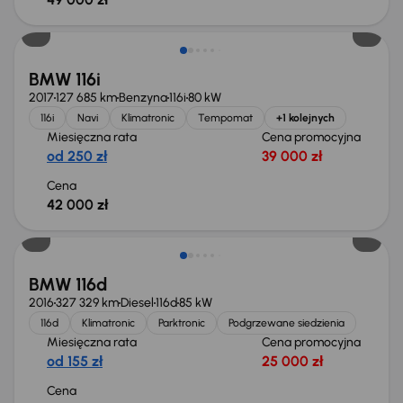
BMW 116i
2017
127 685 km
Benzyna
116i
80 kW
116i
Navi
Klimatronic
Tempomat
+1 kolejnych
Miesięczna rata
Cena promocyjna
od 250 zł
39 000 zł
Cena
42 000 zł
Świeżo skupione
BMW 116d
2016
327 329 km
Diesel
116d
85 kW
116d
Klimatronic
Parktronic
Podgrzewane siedzienia
Miesięczna rata
Cena promocyjna
od 155 zł
25 000 zł
Cena