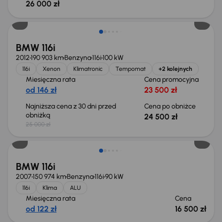
26 000 zł
Taniej o 500 zł
BMW 116i
2012
190 903 km
Benzyna
116i
100 kW
116i
Xenon
Klimatronic
Tempomat
+2 kolejnych
Miesięczna rata
Cena promocyjna
od 146 zł
23 500 zł
Najniższa cena z 30 dni przed
Cena po obniżce
obniżką
24 500 zł
25 000 zł
BMW 116i
2007
150 974 km
Benzyna
116i
90 kW
116i
Klima
ALU
Miesięczna rata
Cena
od 122 zł
16 500 zł
Taniej o 500 zł