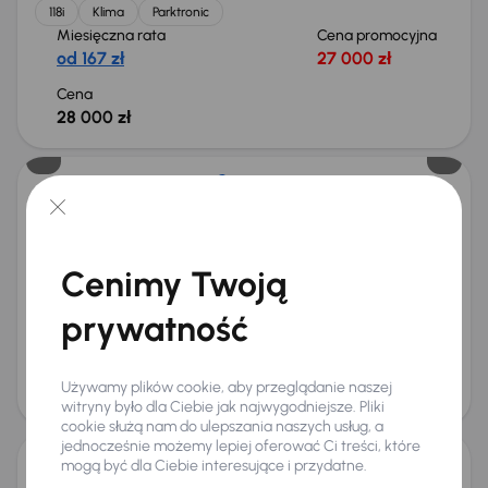
118i
Klima
Parktronic
Miesięczna rata
Cena promocyjna
od 167 zł
27 000 zł
Cena
28 000 zł
BMW 118i
2016
111 613 km
Automat
Benzyna
118i
100 kW
Auta krajowe
118i
Salon Polska
Automat
Cenimy Twoją
+4 kolejnych
Miesięczna rata
Cena promocyjna
prywatność
od 286 zł
45 000 zł
Cena
Używamy plików cookie, aby przeglądanie naszej
48 000 zł
Taniej o 1 000 zł
witryny było dla Ciebie jak najwygodniejsze. Pliki
cookie służą nam do ulepszania naszych usług, a
jednocześnie możemy lepiej oferować Ci treści, które
mogą być dla Ciebie interesujące i przydatne.