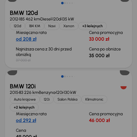
BMW 120d
2012
185 462 km
Diesel
120d
135 kW
120d
184 KM
Navi
Xenon
+3 kolejnych
Miesięczna rata
Cena promocyjna
od 208 zł
33 000 zł
Najniższa cena z 30 dni przed
Cena po obniżce
obniżką
35 000 zł
37 000 zł
BMW 120i
2015
83 226 km
Benzyna
120i
130 kW
Auta krajowe
120i
Salon Polska
Klimatronic
+2 kolejnych
Miesięczna rata
Cena promocyjna
od 292 zł
46 000 zł
Cena
49 000 zł