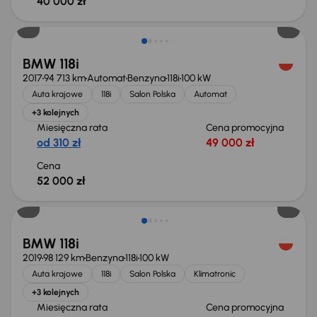
40 000 zł
BMW 118i
2017
94 713 km
Automat
Benzyna
118i
100 kW
Auta krajowe
118i
Salon Polska
Automat
+3 kolejnych
Miesięczna rata
Cena promocyjna
od 310 zł
49 000 zł
Cena
52 000 zł
Taniej o 1 000 zł
BMW 118i
2019
98 129 km
Benzyna
118i
100 kW
Auta krajowe
118i
Salon Polska
Klimatronic
+3 kolejnych
Miesięczna rata
Cena promocyjna