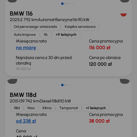
BMW 116
2025
2 792 km
Automat
Benzyna
116
90 kW
Od pierwszego właściciela
Książka serwisowa
Auta krajowe
116
+9 kolejnych
Miesięczna rata
Cena promocyjna
na miarę
116 000 zł
Najniższa cena z 30 dni przed
Cena po obniżce
obniżką
120 000 zł
110 000 zł
BMW 118d
2015
139 742 km
Diesel
118d
110 kW
118d
Navi
Klima
Tempomat
+1 kolejnych
Miesięczna rata
Cena promocyjna
od 238 zł
38 000 zł
Cena