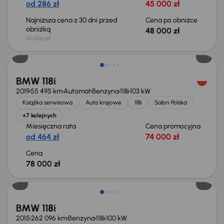
od 286 zł
45 000 zł
Najniższa cena z 30 dni przed
Cena po obniżce
obniżką
48 000 zł
49 000 zł
Świeżo skupione
BMW 118i
2019
55 495 km
Automat
Benzyna
118i
103 kW
Książka serwisowa
Auta krajowe
118i
Salon Polska
+7 kolejnych
Miesięczna rata
Cena promocyjna
od 464 zł
74 000 zł
Cena
78 000 zł
BMW 118i
2015
262 096 km
Benzyna
118i
100 kW