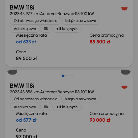
BMW 118i
2023
43 977 km
Automat
Benzyna
118i
100 kW
Od pierwszego właściciela
Książka serwisowa
Auta krajowe
118i
+11 kolejnych
Miesięczna rata
Cena promocyjna
od 533 zł
85 500 zł
Cena
89 500 zł
Możliwość odliczenia VAT
BMW 118i
2023
43 856 km
Automat
Benzyna
118i
100 kW
Od pierwszego właściciela
Książka serwisowa
Auta krajowe
118i
+11 kolejnych
Miesięczna rata
Cena promocyjna
od 577 zł
93 000 zł
Cena
97 000 zł