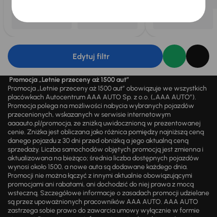
Edytuj filtr
Promocja „Letnie przeceny aż 1500 aut”
Promocja „Letnie przeceny aż 1500 aut” obowiązuje we wszystkich
placówkach Autocentrum AAA AUTO Sp. z o.o. („AAA AUTO”).
Promocja polega na możliwości nabycia wybranych pojazdów
przecenionych, wskazanych w serwisie internetowym
aaaauto.pl/promocja, ze zniżką uwidocznioną w prezentowanej
cenie. Zniżka jest obliczana jako różnica pomiędzy najniższą ceną
danego pojazdu z 30 dni przed obniżką a jego aktualną ceną
sprzedaży. Liczba samochodów objętych promocją jest zmienna i
aktualizowana na bieżąco; średnia liczba dostępnych pojazdów
wynosi około 1500, a nowe auta są dodawane każdego dnia.
Promocji nie można łączyć z innymi aktualnie obowiązującymi
promocjami ani rabatami, ani dochodzić do niej prawa z mocą
wsteczną. Szczegółowe informacje o zasadach promocji udzielane
są przez upoważnionych pracowników AAA AUTO. AAA AUTO
zastrzega sobie prawo do zawarcia umowy wyłącznie w formie