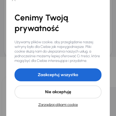
Chcę otrzymywać informacje o ofertach rabatowych
Na e-mail
(opcjonalnie)
Cenimy Twoją
Na numer telefonu
(opcjonalnie)
prywatność
Wyślij zapytanie
Zwracamy uwagę, że umówienie spotkania nie jest równoznaczne z rezerwacją
ani zagwarantowaną dostępnością pojazdu. AURES Holdings a.s., z siedzibą
Używamy plików cookie, aby przeglądanie naszej
Dopraváků 874/15, Čimice, 184 00 Praga 8, będzie przechowywać i przetwarzać
Twoje dane osobowe zgodnie z zasadami ochrony i przetwarzania
danych
witryny było dla Ciebie jak najwygodniejsze. Pliki
osobowych
.
cookie służą nam do ulepszania naszych usług, a
jednocześnie możemy lepiej oferować Ci treści, które
Wybraliśmy dla Ciebie
mogą być dla Ciebie interesujące i przydatne.
Wybieramy dla Ciebie
najlepsze pojazdy
z naszej oferty. Kupimy
dla Ciebie
do 400 pojazdów
każdego dnia.
Zaakceptuj wszystko
Nie akceptuję
Zarządzaj plikami cookie