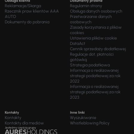
Obsługa klienta
Dokumenty prawne
Reklamacje/Skarga
Regulamin strony
Rzecznik praw klientów AAA
Obsługa danych osobowych
AUTO
Przetwarzanie danych
Dokumenty do pobrania
osobowych
Zasady korzystania z plików
cookies
Ustawienia plików cookie
DataAct
Cennik sprzedaży dodatkowej
Regulacje dot. płatności
gotówką
Strategia podatkowa
Informacja o realizowanej
strategii podatkowej za rok
2022
Informacja o realizowanej
strategii podatkowej za rok
2023
Kontakty
Inne linki
Kontakty
Wyszukiwanie
Kontakty dla mediów
Whistleblowing Policy
Jesteśmy częścią grupy