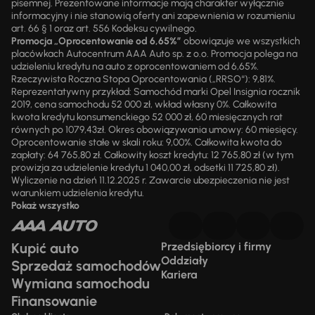
pisemnej. Prezentowane informacje mają charakter wyłącznie
informacyjny i nie stanowią oferty ani zapewnienia w rozumieniu
art. 66 § 1 oraz art. 556 Kodeksu cywilnego.
Promocja „Oprocentowanie od 6,65%”
obowiązuje we wszystkich
placówkach Autocentrum AAA Auto sp. z o.o. Promocja polega na
udzieleniu kredytu na auto z oprocentowaniem od 6,65%.
Rzeczywista Roczna Stopa Oprocentowania („RRSO“): 9,81%.
Reprezentatywny przykład: Samochód marki Opel Insignia rocznik
2019, cena samochodu 52 000 zł, wkład własny 0%. Całkowita
kwota kredytu konsumenckiego 52 000 zł, 60 miesięcznych rat
równych po 1079,43zł. Okres obowiązywania umowy: 60 miesięcy.
Oprocentowanie stałe w skali roku: 9,00%. Całkowita kwota do
zapłaty: 64 765,80 zł. Całkowity koszt kredytu: 12 765,80 zł (w tym
prowizja za udzielenie kredytu 1 040,00 zł, odsetki 11 725,80 zł).
Wyliczenie na dzień 11.12.2025 r. Zawarcie ubezpieczenia nie jest
warunkiem udzielenia kredytu.
Pokaż wszystko
Kupić auto
Przedsiębiorcy i firmy
Oddziały
Sprzedaż samochodów
Kariera
Wymiana samochodu
Finansowanie