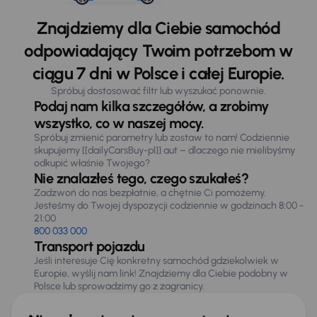
Znajdziemy dla Ciebie samochód
odpowiadający Twoim potrzebom w
ciągu 7 dni w Polsce i całej Europie.
Spróbuj dostosować filtr lub wyszukać ponownie.
Podaj nam kilka szczegółów, a zrobimy
wszystko, co w naszej mocy.
Spróbuj zmienić parametry lub zostaw to nam! Codziennie
skupujemy [[dailyCarsBuy-pl]] aut – dlaczego nie mielibyśmy
odkupić właśnie Twojego?
Nie znalazłeś tego, czego szukałeś?
Zadzwoń do nas bezpłatnie, a chętnie Ci pomożemy.
Jesteśmy do Twojej dyspozycji codziennie w godzinach 8:00 -
21:00
800 033 000
Transport pojazdu
Jeśli interesuje Cię konkretny samochód gdziekolwiek w
Europie, wyślij nam link! Znajdziemy dla Ciebie podobny w
Polsce lub sprowadzimy go z zagranicy.