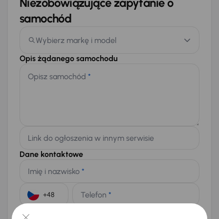
Niezobowiązujące zapytanie o
samochód
Wybierz markę i model
Opis żądanego samochodu
Opisz samochód
*
Link do ogłoszenia w innym serwisie
Dane kontaktowe
Imię i nazwisko
*
Telefon
*
+48
E-mail
*