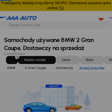
BMW
2 Gran Coupe
Dostawczy
Anuluj wszystko
Przebijemy każdą inną ofertę SKUPU. Darmowa wycena auta
online
TU
.
Samochody używane BMW 2 Gran
Coupe, Dostawczy na sprzedaż
0 samochodów
3
Marka i model
Cena
Rata
R
BMW
2 Gran Coupe
Dostawczy
Anuluj wszystko