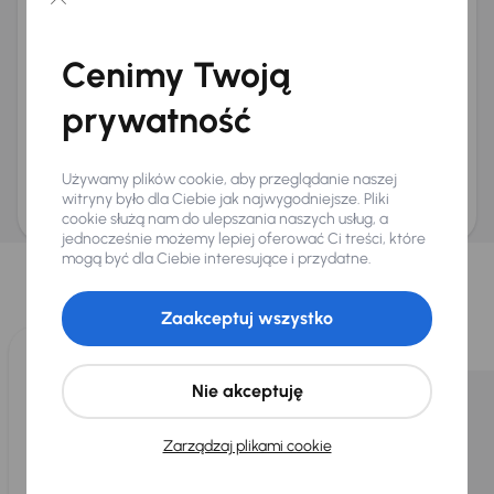
Chcę otrzymywać informacje o ofertach rabatowych
Na e-mail
(opcjonalnie)
Cenimy Twoją
Na numer telefonu
(opcjonalnie)
prywatność
Wyślij zapytanie
Zwracamy uwagę, że umówienie spotkania nie jest równoznaczne z rezerwacją
ani zagwarantowaną dostępnością pojazdu. AURES Holdings a.s., z siedzibą
Używamy plików cookie, aby przeglądanie naszej
Dopraváků 874/15, Čimice, 184 00 Praga 8, będzie przechowywać i przetwarzać
Twoje dane osobowe zgodnie z zasadami ochrony i przetwarzania
danych
witryny było dla Ciebie jak najwygodniejsze. Pliki
osobowych
.
cookie służą nam do ulepszania naszych usług, a
jednocześnie możemy lepiej oferować Ci treści, które
Wybraliśmy dla Ciebie
mogą być dla Ciebie interesujące i przydatne.
Wybieramy dla Ciebie
najlepsze pojazdy
z naszej oferty. Kupimy
dla Ciebie
do 400 pojazdów
każdego dnia.
Zaakceptuj wszystko
Nie akceptuję
Zarządzaj plikami cookie