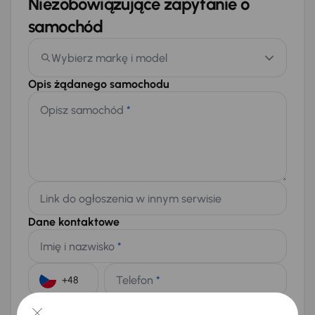
Niezobowiązujące zapytanie o
samochód
Wybierz markę i model
Opis żądanego samochodu
Opisz samochód
*
Link do ogłoszenia w innym serwisie
Dane kontaktowe
Imię i nazwisko
*
Telefon
*
+48
E-mail
*