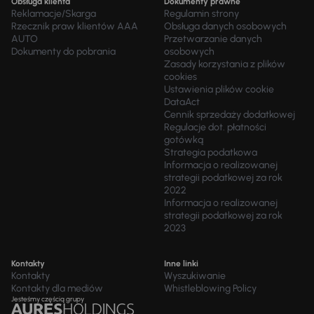
Obsługa klienta
Dokumenty prawne
Reklamacje/Skarga
Regulamin strony
Rzecznik praw klientów AAA
Obsługa danych osobowych
AUTO
Przetwarzanie danych
Dokumenty do pobrania
osobowych
Zasady korzystania z plików
cookies
Ustawienia plików cookie
DataAct
Cennik sprzedaży dodatkowej
Regulacje dot. płatności
gotówką
Strategia podatkowa
Informacja o realizowanej
strategii podatkowej za rok
2022
Informacja o realizowanej
strategii podatkowej za rok
2023
Kontakty
Inne linki
Kontakty
Wyszukiwanie
Kontakty dla mediów
Whistleblowing Policy
Jesteśmy częścią grupy