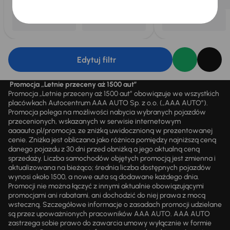
Edytuj filtr
Promocja „Letnie przeceny aż 1500 aut”
Promocja „Letnie przeceny aż 1500 aut” obowiązuje we wszystkich
placówkach Autocentrum AAA AUTO Sp. z o.o. („AAA AUTO”).
Promocja polega na możliwości nabycia wybranych pojazdów
przecenionych, wskazanych w serwisie internetowym
aaaauto.pl/promocja, ze zniżką uwidocznioną w prezentowanej
cenie. Zniżka jest obliczana jako różnica pomiędzy najniższą ceną
danego pojazdu z 30 dni przed obniżką a jego aktualną ceną
sprzedaży. Liczba samochodów objętych promocją jest zmienna i
aktualizowana na bieżąco; średnia liczba dostępnych pojazdów
wynosi około 1500, a nowe auta są dodawane każdego dnia.
Promocji nie można łączyć z innymi aktualnie obowiązującymi
promocjami ani rabatami, ani dochodzić do niej prawa z mocą
wsteczną. Szczegółowe informacje o zasadach promocji udzielane
są przez upoważnionych pracowników AAA AUTO. AAA AUTO
zastrzega sobie prawo do zawarcia umowy wyłącznie w formie