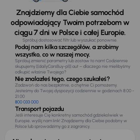
Znajdziemy dla Ciebie samochód
odpowiadający Twoim potrzebom w
ciągu 7 dni w Polsce i całej Europie.
Spróbuj dostosować filtr lub wyszukać ponownie.
Podaj nam kilka szczegółów, a zrobimy
wszystko, co w naszej mocy.
Spróbuj zmienić parametry lub zostaw to nam! Codziennie
skupujemy [[dailyCarsBuy-pl]] aut – dlaczego nie mielibyśmy
odkupić właśnie Twojego?
Nie znalazłeś tego, czego szukałeś?
Zadzwoń do nas bezpłatnie, a chętnie Ci pomożemy.
Jesteśmy do Twojej dyspozycji codziennie w godzinach 8:00 -
21:00
800 033 000
Transport pojazdu
Jeśli interesuje Cię konkretny samochód gdziekolwiek w
Europie, wyślij nam link! Znajdziemy dla Ciebie podobny w
Polsce lub sprowadzimy go z zagranicy.