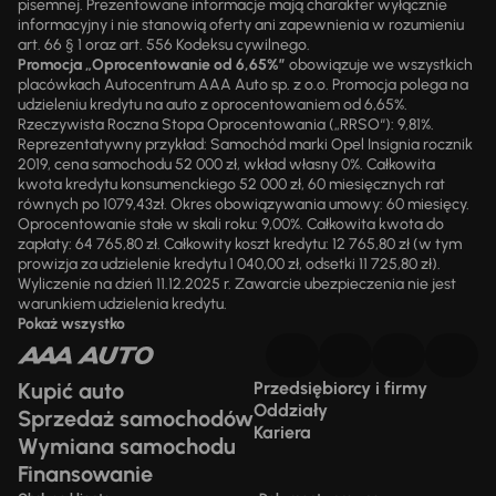
pisemnej. Prezentowane informacje mają charakter wyłącznie
informacyjny i nie stanowią oferty ani zapewnienia w rozumieniu
art. 66 § 1 oraz art. 556 Kodeksu cywilnego.
Promocja „Oprocentowanie od 6,65%”
obowiązuje we wszystkich
placówkach Autocentrum AAA Auto sp. z o.o. Promocja polega na
udzieleniu kredytu na auto z oprocentowaniem od 6,65%.
Rzeczywista Roczna Stopa Oprocentowania („RRSO“): 9,81%.
Reprezentatywny przykład: Samochód marki Opel Insignia rocznik
2019, cena samochodu 52 000 zł, wkład własny 0%. Całkowita
kwota kredytu konsumenckiego 52 000 zł, 60 miesięcznych rat
równych po 1079,43zł. Okres obowiązywania umowy: 60 miesięcy.
Oprocentowanie stałe w skali roku: 9,00%. Całkowita kwota do
zapłaty: 64 765,80 zł. Całkowity koszt kredytu: 12 765,80 zł (w tym
prowizja za udzielenie kredytu 1 040,00 zł, odsetki 11 725,80 zł).
Wyliczenie na dzień 11.12.2025 r. Zawarcie ubezpieczenia nie jest
warunkiem udzielenia kredytu.
Pokaż wszystko
Kupić auto
Przedsiębiorcy i firmy
Oddziały
Sprzedaż samochodów
Kariera
Wymiana samochodu
Finansowanie