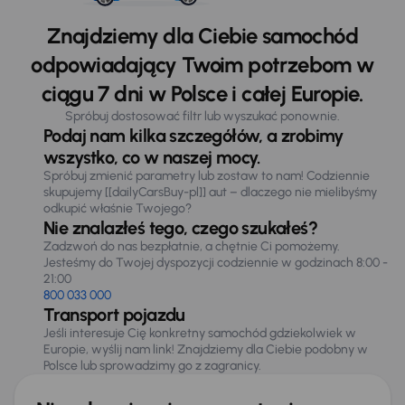
Znajdziemy dla Ciebie samochód
odpowiadający Twoim potrzebom w
ciągu 7 dni w Polsce i całej Europie.
Spróbuj dostosować filtr lub wyszukać ponownie.
Podaj nam kilka szczegółów, a zrobimy
wszystko, co w naszej mocy.
Spróbuj zmienić parametry lub zostaw to nam! Codziennie
skupujemy [[dailyCarsBuy-pl]] aut – dlaczego nie mielibyśmy
odkupić właśnie Twojego?
Nie znalazłeś tego, czego szukałeś?
Zadzwoń do nas bezpłatnie, a chętnie Ci pomożemy.
Jesteśmy do Twojej dyspozycji codziennie w godzinach 8:00 -
21:00
800 033 000
Transport pojazdu
Jeśli interesuje Cię konkretny samochód gdziekolwiek w
Europie, wyślij nam link! Znajdziemy dla Ciebie podobny w
Polsce lub sprowadzimy go z zagranicy.