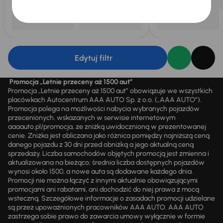
Edytuj filtr
Promocja „Letnie przeceny aż 1500 aut”
Promocja „Letnie przeceny aż 1500 aut” obowiązuje we wszystkich
placówkach Autocentrum AAA AUTO Sp. z o.o. („AAA AUTO”).
Promocja polega na możliwości nabycia wybranych pojazdów
przecenionych, wskazanych w serwisie internetowym
aaaauto.pl/promocja, ze zniżką uwidocznioną w prezentowanej
cenie. Zniżka jest obliczana jako różnica pomiędzy najniższą ceną
danego pojazdu z 30 dni przed obniżką a jego aktualną ceną
sprzedaży. Liczba samochodów objętych promocją jest zmienna i
aktualizowana na bieżąco; średnia liczba dostępnych pojazdów
wynosi około 1500, a nowe auta są dodawane każdego dnia.
Promocji nie można łączyć z innymi aktualnie obowiązującymi
promocjami ani rabatami, ani dochodzić do niej prawa z mocą
wsteczną. Szczegółowe informacje o zasadach promocji udzielane
są przez upoważnionych pracowników AAA AUTO. AAA AUTO
zastrzega sobie prawo do zawarcia umowy wyłącznie w formie