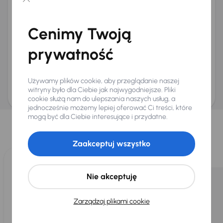
Chcę otrzymywać informacje o ofertach rabatowych
Na e-mail
(opcjonalnie)
Cenimy Twoją
Na numer telefonu
(opcjonalnie)
prywatność
Wyślij zapytanie
Zwracamy uwagę, że umówienie spotkania nie jest równoznaczne z rezerwacją
ani zagwarantowaną dostępnością pojazdu. AURES Holdings a.s., z siedzibą
Używamy plików cookie, aby przeglądanie naszej
Dopraváků 874/15, Čimice, 184 00 Praga 8, będzie przechowywać i przetwarzać
Twoje dane osobowe zgodnie z zasadami ochrony i przetwarzania
danych
witryny było dla Ciebie jak najwygodniejsze. Pliki
osobowych
.
cookie służą nam do ulepszania naszych usług, a
jednocześnie możemy lepiej oferować Ci treści, które
Wybraliśmy dla Ciebie
mogą być dla Ciebie interesujące i przydatne.
Wybieramy dla Ciebie
najlepsze pojazdy
z naszej oferty. Kupimy
dla Ciebie
do 400 pojazdów
każdego dnia.
Zaakceptuj wszystko
Nie akceptuję
Zarządzaj plikami cookie