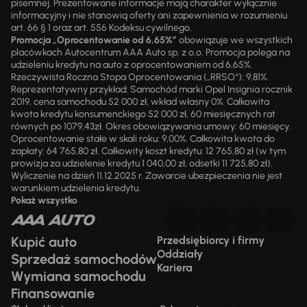
pisemnej. Prezentowane informacje mają charakter wyłącznie
informacyjny i nie stanowią oferty ani zapewnienia w rozumieniu
art. 66 § 1 oraz art. 556 Kodeksu cywilnego.
Promocja „Oprocentowanie od 6,65%”
obowiązuje we wszystkich
placówkach Autocentrum AAA Auto sp. z o.o. Promocja polega na
udzieleniu kredytu na auto z oprocentowaniem od 6,65%.
Rzeczywista Roczna Stopa Oprocentowania („RRSO“): 9,81%.
Reprezentatywny przykład: Samochód marki Opel Insignia rocznik
2019, cena samochodu 52 000 zł, wkład własny 0%. Całkowita
kwota kredytu konsumenckiego 52 000 zł, 60 miesięcznych rat
równych po 1079,43zł. Okres obowiązywania umowy: 60 miesięcy.
Oprocentowanie stałe w skali roku: 9,00%. Całkowita kwota do
zapłaty: 64 765,80 zł. Całkowity koszt kredytu: 12 765,80 zł (w tym
prowizja za udzielenie kredytu 1 040,00 zł, odsetki 11 725,80 zł).
Wyliczenie na dzień 11.12.2025 r. Zawarcie ubezpieczenia nie jest
warunkiem udzielenia kredytu.
Pokaż wszystko
Kupić auto
Przedsiębiorcy i firmy
Oddziały
Sprzedaż samochodów
Kariera
Wymiana samochodu
Finansowanie