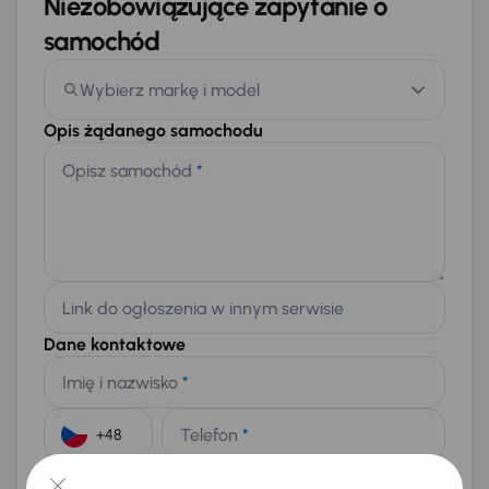
Niezobowiązujące zapytanie o
samochód
Wybierz markę i model
Opis żądanego samochodu
Opisz samochód
*
Link do ogłoszenia w innym serwisie
Dane kontaktowe
Imię i nazwisko
*
Telefon
*
+48
E-mail
*