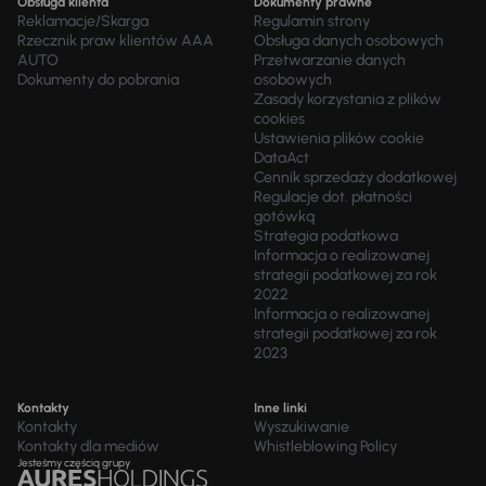
Obsługa klienta
Dokumenty prawne
Reklamacje/Skarga
Regulamin strony
Rzecznik praw klientów AAA
Obsługa danych osobowych
AUTO
Przetwarzanie danych
Dokumenty do pobrania
osobowych
Zasady korzystania z plików
cookies
Ustawienia plików cookie
DataAct
Cennik sprzedaży dodatkowej
Regulacje dot. płatności
gotówką
Strategia podatkowa
Informacja o realizowanej
strategii podatkowej za rok
2022
Informacja o realizowanej
strategii podatkowej za rok
2023
Kontakty
Inne linki
Kontakty
Wyszukiwanie
Kontakty dla mediów
Whistleblowing Policy
Jesteśmy częścią grupy