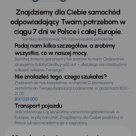
Znajdziemy dla Ciebie samochód
odpowiadający Twoim potrzebom w
ciągu 7 dni w Polsce i całej Europie.
Spróbuj dostosować filtr lub wyszukać ponownie.
Podaj nam kilka szczegółów, a zrobimy
wszystko, co w naszej mocy.
Spróbuj zmienić parametry lub zostaw to nam! Codziennie
skupujemy [[dailyCarsBuy-pl]] aut – dlaczego nie mielibyśmy
odkupić właśnie Twojego?
Nie znalazłeś tego, czego szukałeś?
Zadzwoń do nas bezpłatnie, a chętnie Ci pomożemy.
Jesteśmy do Twojej dyspozycji codziennie w godzinach 8:00 -
21:00
800 033 000
Transport pojazdu
Jeśli interesuje Cię konkretny samochód gdziekolwiek w
Europie, wyślij nam link! Znajdziemy dla Ciebie podobny w
Polsce lub sprowadzimy go z zagranicy.