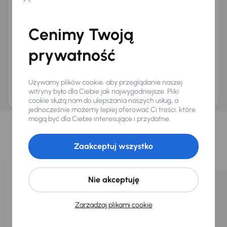
Chcę otrzymywać informacje o ofertach rabatowych
Na e-mail
(opcjonalnie)
Cenimy Twoją
Na numer telefonu
(opcjonalnie)
prywatność
Wyślij zapytanie
Zwracamy uwagę, że umówienie spotkania nie jest równoznaczne z rezerwacją
ani zagwarantowaną dostępnością pojazdu. AURES Holdings a.s., z siedzibą
Używamy plików cookie, aby przeglądanie naszej
Dopraváků 874/15, Čimice, 184 00 Praga 8, będzie przechowywać i przetwarzać
Twoje dane osobowe zgodnie z zasadami ochrony i przetwarzania
danych
witryny było dla Ciebie jak najwygodniejsze. Pliki
osobowych
.
cookie służą nam do ulepszania naszych usług, a
jednocześnie możemy lepiej oferować Ci treści, które
Wybraliśmy dla Ciebie
mogą być dla Ciebie interesujące i przydatne.
Wybieramy dla Ciebie
najlepsze pojazdy
z naszej oferty. Kupimy
dla Ciebie
do 400 pojazdów
każdego dnia.
Zaakceptuj wszystko
Nie akceptuję
Zarządzaj plikami cookie