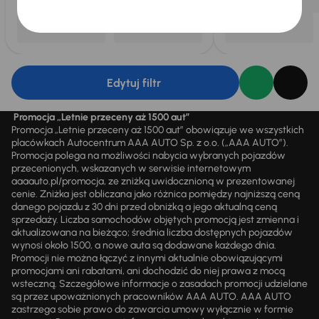
Edytuj filtr
Promocja „Letnie przeceny aż 1500 aut”
Promocja „Letnie przeceny aż 1500 aut” obowiązuje we wszystkich
placówkach Autocentrum AAA AUTO Sp. z o.o. („AAA AUTO”).
Promocja polega na możliwości nabycia wybranych pojazdów
przecenionych, wskazanych w serwisie internetowym
aaaauto.pl/promocja, ze zniżką uwidocznioną w prezentowanej
cenie. Zniżka jest obliczana jako różnica pomiędzy najniższą ceną
danego pojazdu z 30 dni przed obniżką a jego aktualną ceną
sprzedaży. Liczba samochodów objętych promocją jest zmienna i
aktualizowana na bieżąco; średnia liczba dostępnych pojazdów
wynosi około 1500, a nowe auta są dodawane każdego dnia.
Promocji nie można łączyć z innymi aktualnie obowiązującymi
promocjami ani rabatami, ani dochodzić do niej prawa z mocą
wsteczną. Szczegółowe informacje o zasadach promocji udzielane
są przez upoważnionych pracowników AAA AUTO. AAA AUTO
zastrzega sobie prawo do zawarcia umowy wyłącznie w formie