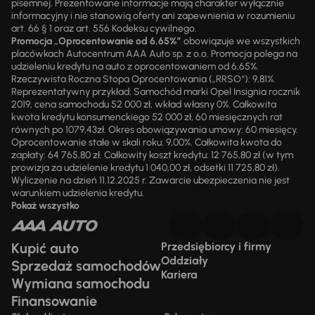
pisemnej. Prezentowane informacje mają charakter wyłącznie
informacyjny i nie stanowią oferty ani zapewnienia w rozumieniu
art. 66 § 1 oraz art. 556 Kodeksu cywilnego.
Promocja „Oprocentowanie od 6,65%”
obowiązuje we wszystkich
placówkach Autocentrum AAA Auto sp. z o.o. Promocja polega na
udzieleniu kredytu na auto z oprocentowaniem od 6,65%.
Rzeczywista Roczna Stopa Oprocentowania („RRSO“): 9,81%.
Reprezentatywny przykład: Samochód marki Opel Insignia rocznik
2019, cena samochodu 52 000 zł, wkład własny 0%. Całkowita
kwota kredytu konsumenckiego 52 000 zł, 60 miesięcznych rat
równych po 1079,43zł. Okres obowiązywania umowy: 60 miesięcy.
Oprocentowanie stałe w skali roku: 9,00%. Całkowita kwota do
zapłaty: 64 765,80 zł. Całkowity koszt kredytu: 12 765,80 zł (w tym
prowizja za udzielenie kredytu 1 040,00 zł, odsetki 11 725,80 zł).
Wyliczenie na dzień 11.12.2025 r. Zawarcie ubezpieczenia nie jest
warunkiem udzielenia kredytu.
Pokaż wszystko
Kupić auto
Przedsiębiorcy i firmy
Oddziały
Sprzedaż samochodów
Kariera
Wymiana samochodu
Finansowanie