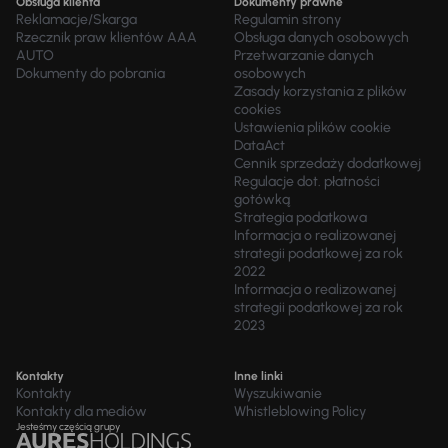
Obsługa klienta
Dokumenty prawne
Reklamacje/Skarga
Regulamin strony
Rzecznik praw klientów AAA
Obsługa danych osobowych
AUTO
Przetwarzanie danych
Dokumenty do pobrania
osobowych
Zasady korzystania z plików
cookies
Ustawienia plików cookie
DataAct
Cennik sprzedaży dodatkowej
Regulacje dot. płatności
gotówką
Strategia podatkowa
Informacja o realizowanej
strategii podatkowej za rok
2022
Informacja o realizowanej
strategii podatkowej za rok
2023
Kontakty
Inne linki
Kontakty
Wyszukiwanie
Kontakty dla mediów
Whistleblowing Policy
Jesteśmy częścią grupy