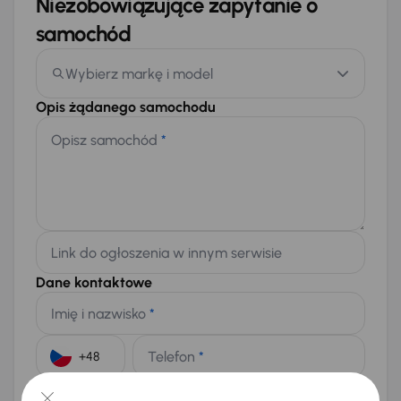
Niezobowiązujące zapytanie o
samochód
Wybierz markę i model
Opis żądanego samochodu
Opisz samochód
*
Link do ogłoszenia w innym serwisie
Dane kontaktowe
Imię i nazwisko
*
Telefon
*
+48
E-mail
*