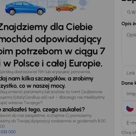
W
Opis 
Znajdziemy dla Ciebie
Opi
mochód odpowiadający
im potrzebom w ciągu 7
 w Polsce i całej Europie.
Spróbuj dostosować filtr lub wyszukać ponownie.
Link
daj nam kilka szczegółów, a zrobimy
Dane 
zystko, co w naszej mocy.
óbuj zmienić parametry lub zostaw to nam! Codziennie
Imię
pujemy [[dailyCarsBuy-pl]] aut – dlaczego nie mielibyśmy
upić właśnie Twojego?
e znalazłeś tego, czego szukałeś?
zwoń do nas bezpłatnie, a chętnie Ci pomożemy.
teśmy do Twojej dyspozycji codziennie w godzinach 8:00
E-m
:00
 033 000
Chcę o