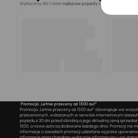
Wybieramy dla Ciebie
najlepsze pojazdy
z naszej oferty. Kupi
Promocja „Letnie przeceny aż 1500 aut”
Promocja „Letnie przeceny aż 1500 aut” obowiązuje we wszy
przecenionych, wskazanych w serwisie internetowym aaaauto.
pojazdu z 30 dni przed obniżką a jego aktualną ceną sprzeda
1500, a nowe auta są dodawane każdego dnia. Promocji nie m
informacje o zasadach promocji udzielane są przez upowa
informacje mają charakter wyłącznie informacyjny i nie stanow