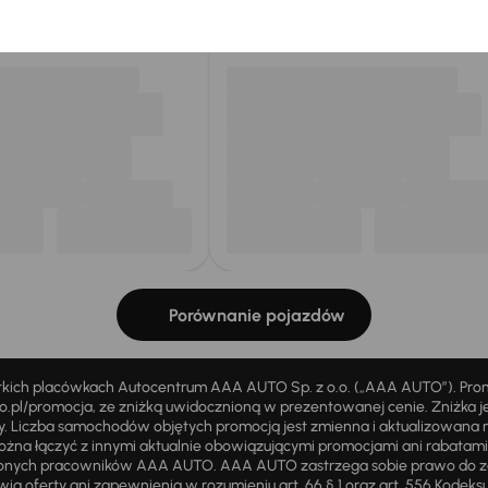
my dla Ciebie
do 400 pojazdów
każdego dnia.
Porównanie pojazdów
stkich placówkach Autocentrum AAA AUTO Sp. z o.o. („AAA AUTO”). Pr
pl/promocja, ze zniżką uwidocznioną w prezentowanej cenie. Zniżka je
ży. Liczba samochodów objętych promocją jest zmienna i aktualizowana 
ożna łączyć z innymi aktualnie obowiązującymi promocjami ani rabatam
żnionych pracowników AAA AUTO. AAA AUTO zastrzega sobie prawo do 
ią oferty ani zapewnienia w rozumieniu art. 66 § 1 oraz art. 556 Kodeks