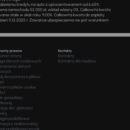
zieleniu kredytu na auto z oprocentowaniem od 6,65%.
cena samochodu 52 000 zł, wkład własny 0%. Całkowita kwota
ie stałe w skali roku: 9,00%. Całkowita kwota do zapłaty:
a dzień 11.12.2025 r. Zawarcie ubezpieczenia nie jest warunkiem
menty prawne
Kontakty
lamin strony
Kontakty
uga danych osobowych
Kontakty dla mediów
twarzanie danych
owych
y korzystania z plików
ies
wienia plików cookie
Act
ik sprzedaży
tkowej
acje dot. płatności
wką
tegia podatkowa
macja o realizowanej
egii podatkowej za rok