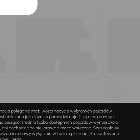
omocja polega na możliwości nabycia wybranych pojazdów
st obliczana jako różnica pomiędzy najniższą ceną danego
na bieżąco; średnia liczba dostępnych pojazdów wynosi około
i, ani dochodzić do niej prawa z mocą wsteczną. Szczegółowe
zawarcia umowy wyłącznie w formie pisemnej. Prezentowane
u cywilnego.