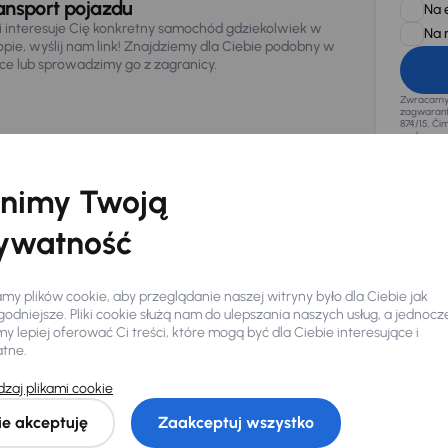
ansport pojazdu
Na 
li interesuje Cię konkretny samochód gdziekolwiek w
Na 
opie, wyślij nam link! Znajdziemy dla Ciebie podobny w
sce lub sprowadzimy go z zagranicy.
Zwracamy u
zagwaranto
874/15, Či
osobowe z
nimy Twoją
ywatność
y plików cookie, aby przeglądanie naszej witryny było dla Ciebie jak
odniejsze. Pliki cookie służą nam do ulepszania naszych usług, a jednocz
 lepiej oferować Ci treści, które mogą być dla Ciebie interesujące i
atne.
zaj plikami cookie
Ciebie
ie akceptuję
Zaakceptuj wszystko