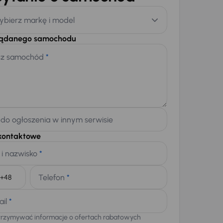
ybierz markę i model
żądanego samochodu
sz samochód
*
 do ogłoszenia w innym serwisie
kontaktowe
 i nazwisko
*
Telefon
*
+48
ail
*
trzymywać informacje o ofertach rabatowych