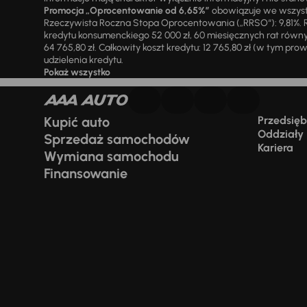
Promocja „Oprocentowanie od 6,65%”
obowiązuje we wszystk
Rzeczywista Roczna Stopa Oprocentowania („RRSO“): 9,81%. R
kredytu konsumenckiego 52 000 zł, 60 miesięcznych rat równy
64 765,80 zł. Całkowity koszt kredytu: 12 765,80 zł (w tym prowi
udzielenia kredytu.
Pokaż wszystko
Kupić auto
Przedsiębi
Oddziały
Sprzedaż samochodów
Kariera
Wymiana samochodu
Finansowanie