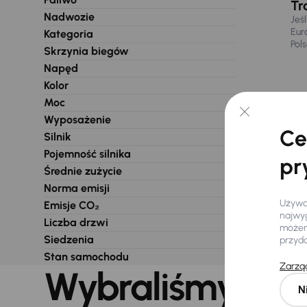
Tr
Nadwozie
Jeś
Eur
Kategoria
Pol
Skrzynia biegów
Napęd
Kolor
Moc
Wyposażenie
Ce
Silnik
Pojemność silnika
pr
Średnie zużycie
Norma emisji
Używam
Emisje CO₂
najwyg
Liczba drzwi
możemy
Siedzenia
przyd
Stan samochodu
Zarząd
Wybraliśmy dla 
N