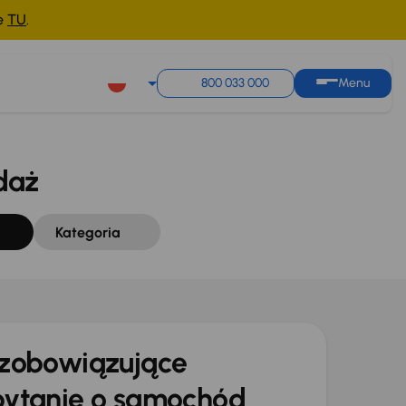
ne
TU
.
Sortuj według
Zapisz wyszukiwanie
800 033 000
Menu
daż
Kategoria
zobowiązujące
ytanie o samochód