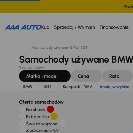
Prze
Szukam:
BMW
6GT
Kompaktní MPV
Anuluj wszystk
Kup
Sprzedaj / Wymień
Finansowanie
Samochody używane
BMW
6GT
Samochody używane BMW 
0 samochodów
Marka i model
Cena
Rata
BMW
6GT
Kompaktní MPV
Anuluj wszystko
Oferta samochodów
Po rabacie
Extra zniżka
Świeżo skupione
Z odliczeniem VAT