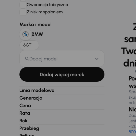
Gwarancja fabryczna
Z niskim spalaniem
Marka i model
BMW
sa
6GT
Two
Dodaj model
dni
Dodaj więcej marek
Po
ws
Linia modelowa
Spr
sku
Generacja
odk
Cena
Ni
Rata
Zad
Rok
Jes
- 21
Przebieg
800
Paliwo