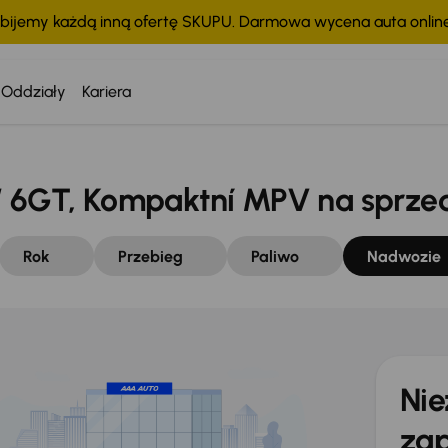
bijemy każdą inną ofertę SKUPU. Darmowa wycena auta onli
o
Oddziały
Kariera
6GT, Kompaktní MPV na sprze
Rok
Przebieg
Paliwo
Nadwozie
Nie
zap