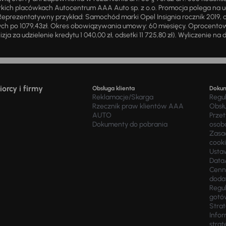
ich placówkach Autocentrum AAA Auto sp. z o.o. Promocja polega na ud
eprezentatywny przykład: Samochód marki Opel Insignia rocznik 2019, 
ch po 1079,43zł. Okres obowiązywania umowy: 60 miesięcy. Oprocentowan
zja za udzielenie kredytu 1 040,00 zł, odsetki 11 725,80 zł). Wyliczenie n
orcy i firmy
Obsługa klienta
Doku
Reklamacje/Skarga
Regu
Rzecznik praw klientów AAA
Obsł
AUTO
Prze
Dokumenty do pobrania
osob
Zasad
cook
Usta
Data
Cenn
doda
Regul
gotó
Stra
Infor
strat