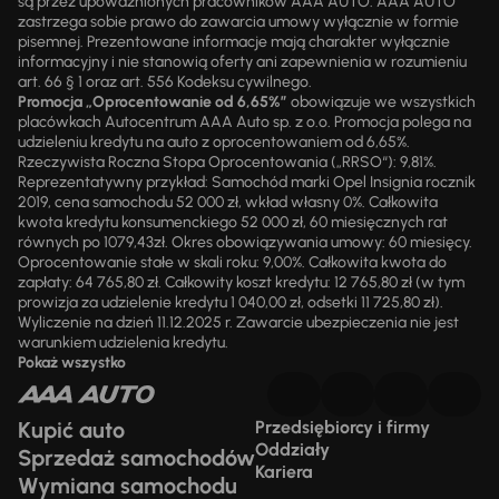
są przez upoważnionych pracowników AAA AUTO. AAA AUTO
zastrzega sobie prawo do zawarcia umowy wyłącznie w formie
pisemnej. Prezentowane informacje mają charakter wyłącznie
informacyjny i nie stanowią oferty ani zapewnienia w rozumieniu
art. 66 § 1 oraz art. 556 Kodeksu cywilnego.
Promocja „Oprocentowanie od 6,65%”
obowiązuje we wszystkich
placówkach Autocentrum AAA Auto sp. z o.o. Promocja polega na
udzieleniu kredytu na auto z oprocentowaniem od 6,65%.
Rzeczywista Roczna Stopa Oprocentowania („RRSO“): 9,81%.
Reprezentatywny przykład: Samochód marki Opel Insignia rocznik
2019, cena samochodu 52 000 zł, wkład własny 0%. Całkowita
kwota kredytu konsumenckiego 52 000 zł, 60 miesięcznych rat
równych po 1079,43zł. Okres obowiązywania umowy: 60 miesięcy.
Oprocentowanie stałe w skali roku: 9,00%. Całkowita kwota do
zapłaty: 64 765,80 zł. Całkowity koszt kredytu: 12 765,80 zł (w tym
prowizja za udzielenie kredytu 1 040,00 zł, odsetki 11 725,80 zł).
Wyliczenie na dzień 11.12.2025 r. Zawarcie ubezpieczenia nie jest
warunkiem udzielenia kredytu.
Pokaż wszystko
Kupić auto
Przedsiębiorcy i firmy
Oddziały
Sprzedaż samochodów
Kariera
Wymiana samochodu