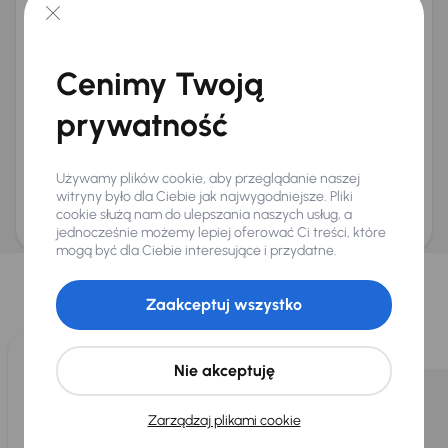
+48
E-mail
*
Chcę otrzymywać informacje o ofertach rabatowych
Cenimy Twoją
Na e-mail
(opcjonalnie)
Na numer telefonu
(opcjonalnie)
prywatność
Wyślij zapytanie
Zwracamy uwagę, że umówienie spotkania nie jest równoznaczne z rezerwacją
Używamy plików cookie, aby przeglądanie naszej
ani zagwarantowaną dostępnością pojazdu. AURES Holdings a.s., z siedzibą
witryny było dla Ciebie jak najwygodniejsze. Pliki
Dopraváků 874/15, Čimice, 184 00 Praga 8, będzie przechowywać i przetwarzać
Twoje dane osobowe zgodnie z zasadami ochrony i przetwarzania
danych
cookie służą nam do ulepszania naszych usług, a
osobowych
.
jednocześnie możemy lepiej oferować Ci treści, które
mogą być dla Ciebie interesujące i przydatne.
Wybraliśmy dla Ciebie
Wybieramy dla Ciebie
najlepsze pojazdy
z naszej oferty. Kupimy
Zaakceptuj wszystko
dla Ciebie
do 400 pojazdów
każdego dnia.
Nie akceptuję
Zarządzaj plikami cookie