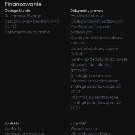
Finansowanie
Obsługa klienta
Dokumenty prawne
Reklamacje/Skarga
Regulamin strony
Rzecznik praw klientów AAA
Obsługa danych osobowych
AUTO
Przetwarzanie danych
Dokumenty do pobrania
osobowych
Zasady korzystania z plików
cookies
Ustawienia plików cookie
DataAct
Cennik sprzedaży dodatkowej
Regulacje dot. płatności
gotówką
Strategia podatkowa
Informacja o realizowanej
strategii podatkowej za rok
2022
Informacja o realizowanej
strategii podatkowej za rok
2023
Kontakty
Inne linki
Kontakty
Wyszukiwanie
Kontakty dla mediów
Whistleblowing Policy