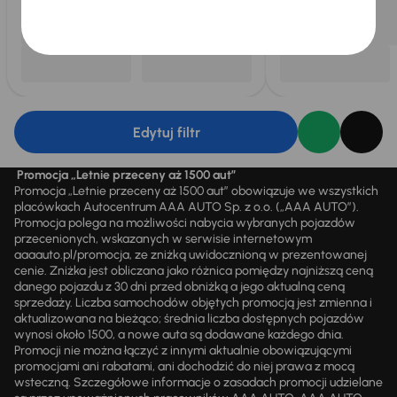
Edytuj filtr
Promocja „Letnie przeceny aż 1500 aut”
Promocja „Letnie przeceny aż 1500 aut” obowiązuje we wszystkich
placówkach Autocentrum AAA AUTO Sp. z o.o. („AAA AUTO”).
Promocja polega na możliwości nabycia wybranych pojazdów
przecenionych, wskazanych w serwisie internetowym
aaaauto.pl/promocja, ze zniżką uwidocznioną w prezentowanej
cenie. Zniżka jest obliczana jako różnica pomiędzy najniższą ceną
danego pojazdu z 30 dni przed obniżką a jego aktualną ceną
sprzedaży. Liczba samochodów objętych promocją jest zmienna i
aktualizowana na bieżąco; średnia liczba dostępnych pojazdów
wynosi około 1500, a nowe auta są dodawane każdego dnia.
Promocji nie można łączyć z innymi aktualnie obowiązującymi
promocjami ani rabatami, ani dochodzić do niej prawa z mocą
wsteczną. Szczegółowe informacje o zasadach promocji udzielane