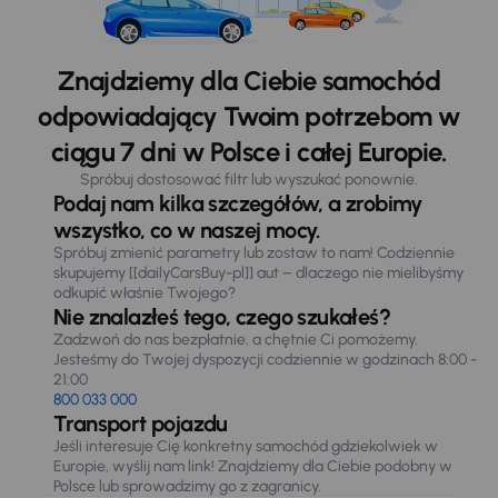
Znajdziemy dla Ciebie samochód
odpowiadający Twoim potrzebom w
ciągu 7 dni w Polsce i całej Europie.
Spróbuj dostosować filtr lub wyszukać ponownie.
Podaj nam kilka szczegółów, a zrobimy
wszystko, co w naszej mocy.
Spróbuj zmienić parametry lub zostaw to nam! Codziennie
skupujemy [[dailyCarsBuy-pl]] aut – dlaczego nie mielibyśmy
odkupić właśnie Twojego?
Nie znalazłeś tego, czego szukałeś?
Zadzwoń do nas bezpłatnie, a chętnie Ci pomożemy.
Jesteśmy do Twojej dyspozycji codziennie w godzinach 8:00 -
21:00
800 033 000
Transport pojazdu
Jeśli interesuje Cię konkretny samochód gdziekolwiek w
Europie, wyślij nam link! Znajdziemy dla Ciebie podobny w
Polsce lub sprowadzimy go z zagranicy.