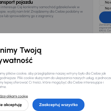
ansport pojazdu
Na 
li interesuje Cię konkretny samochód gdziekolwiek w
Na 
opie, wyślij nam link! Znajdziemy dla Ciebie podobny w
sce lub sprowadzimy go z zagranicy.
Zwracamy u
zagwaranto
874/15, Či
osobowe z
nimy Twoją
ywatność
y plików cookie, aby przeglądanie naszej witryny było dla Ciebie jak
odniejsze. Pliki cookie służą nam do ulepszania naszych usług, a jednocz
 lepiej oferować Ci treści, które mogą być dla Ciebie interesujące i
atne.
zaj plikami cookie
Ciebie
ie akceptuję
Zaakceptuj wszystko