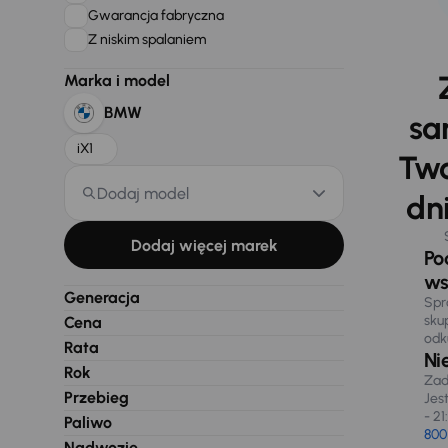
Gwarancja fabryczna
Z niskim spalaniem
Marka i model
BMW
sa
iX1
Two
Dodaj model
dni
Dodaj więcej marek
Po
ws
Generacja
Spr
sku
Cena
odk
Rata
Ni
Rok
Zad
Przebieg
Jes
- 21
Paliwo
800
Nadwozie