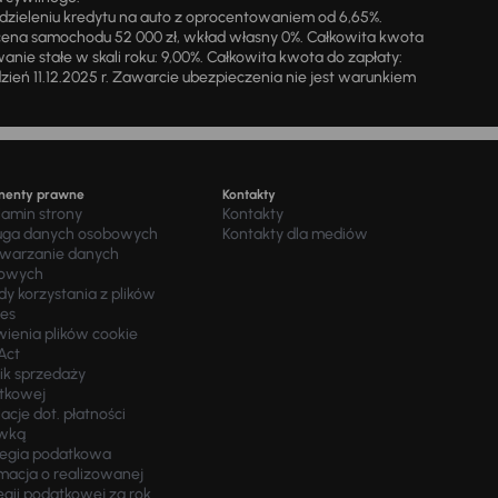
zieleniu kredytu na auto z oprocentowaniem od 6,65%.
cena samochodu 52 000 zł, wkład własny 0%. Całkowita kwota
ie stałe w skali roku: 9,00%. Całkowita kwota do zapłaty:
a dzień 11.12.2025 r. Zawarcie ubezpieczenia nie jest warunkiem
menty prawne
Kontakty
lamin strony
Kontakty
uga danych osobowych
Kontakty dla mediów
twarzanie danych
owych
y korzystania z plików
ies
wienia plików cookie
Act
ik sprzedaży
tkowej
acje dot. płatności
wką
tegia podatkowa
macja o realizowanej
egii podatkowej za rok