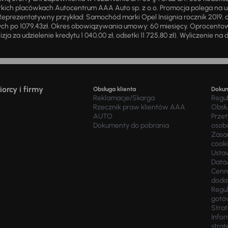
ich placówkach Autocentrum AAA Auto sp. z o.o. Promocja polega na ud
eprezentatywny przykład: Samochód marki Opel Insignia rocznik 2019, 
ch po 1079,43zł. Okres obowiązywania umowy: 60 miesięcy. Oprocentowan
zja za udzielenie kredytu 1 040,00 zł, odsetki 11 725,80 zł). Wyliczenie n
orcy i firmy
Obsługa klienta
Doku
Reklamacje/Skarga
Regu
Rzecznik praw klientów AAA
Obsł
AUTO
Prze
Dokumenty do pobrania
osob
Zasad
cook
Usta
Data
Cenn
doda
Regul
gotó
Stra
Infor
strat