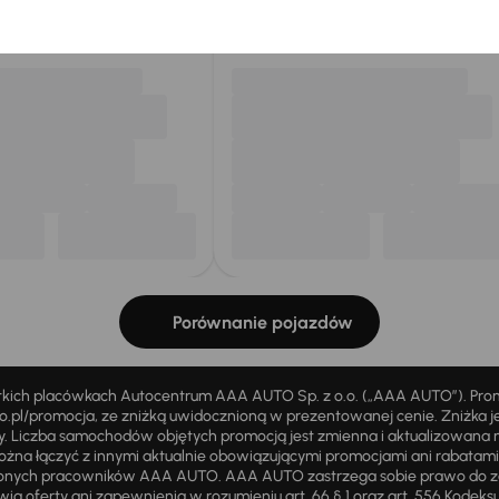
my dla Ciebie
do 400 pojazdów
każdego dnia.
Porównanie pojazdów
stkich placówkach Autocentrum AAA AUTO Sp. z o.o. („AAA AUTO”). Pr
pl/promocja, ze zniżką uwidocznioną w prezentowanej cenie. Zniżka je
ży. Liczba samochodów objętych promocją jest zmienna i aktualizowana 
ożna łączyć z innymi aktualnie obowiązującymi promocjami ani rabatam
żnionych pracowników AAA AUTO. AAA AUTO zastrzega sobie prawo do 
ią oferty ani zapewnienia w rozumieniu art. 66 § 1 oraz art. 556 Kodeks