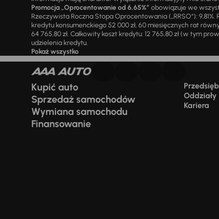
Promocja „Oprocentowanie od 6,65%”
obowiązuje we wszystk
Rzeczywista Roczna Stopa Oprocentowania („RRSO“): 9,81%. R
kredytu konsumenckiego 52 000 zł, 60 miesięcznych rat równy
64 765,80 zł. Całkowity koszt kredytu: 12 765,80 zł (w tym prowi
udzielenia kredytu.
Pokaż wszystko
Kupić auto
Przedsiębi
Oddziały
Sprzedaż samochodów
Kariera
Wymiana samochodu
Finansowanie