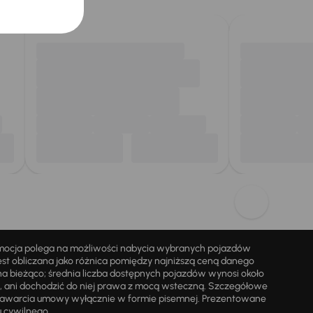
omocja polega na możliwości nabycia wybranych pojazdów
st obliczana jako różnica pomiędzy najniższą ceną danego
na bieżąco; średnia liczba dostępnych pojazdów wynosi około
i, ani dochodzić do niej prawa z mocą wsteczną. Szczegółowe
zawarcia umowy wyłącznie w formie pisemnej. Prezentowane
u cywilnego.