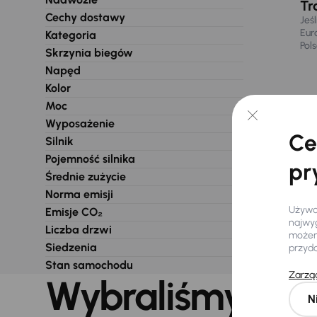
Tr
Cechy dostawy
Jeś
Eur
Kategoria
Pol
Skrzynia biegów
Napęd
Kolor
Moc
Wyposażenie
Ce
Silnik
Pojemność silnika
pr
Średnie zużycie
Norma emisji
Używam
Emisje CO₂
najwyg
Liczba drzwi
możemy
Siedzenia
przyd
Stan samochodu
Zarząd
Wybraliśmy dla 
N