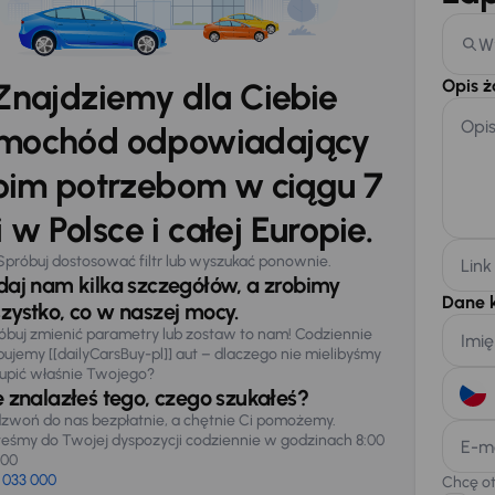
W
Opis 
Znajdziemy dla Ciebie
Opi
mochód odpowiadający
im potrzebom w ciągu 7
 w Polsce i całej Europie.
Spróbuj dostosować filtr lub wyszukać ponownie.
Link
daj nam kilka szczegółów, a zrobimy
Dane 
zystko, co w naszej mocy.
óbuj zmienić parametry lub zostaw to nam! Codziennie
Imię
pujemy [[dailyCarsBuy-pl]] aut – dlaczego nie mielibyśmy
upić właśnie Twojego?
e znalazłeś tego, czego szukałeś?
zwoń do nas bezpłatnie, a chętnie Ci pomożemy.
teśmy do Twojej dyspozycji codziennie w godzinach 8:00
E-m
:00
 033 000
Chcę o