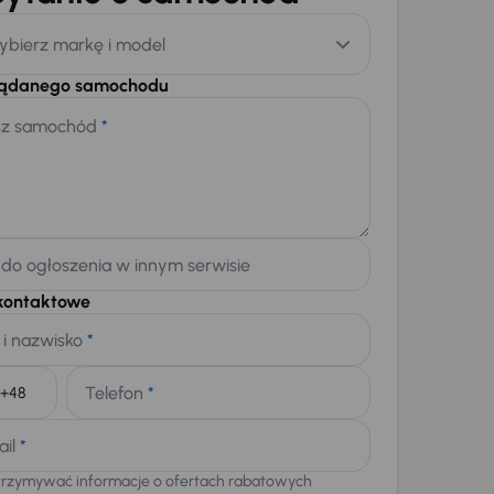
ybierz markę i model
żądanego samochodu
sz samochód
*
 do ogłoszenia w innym serwisie
kontaktowe
 i nazwisko
*
Telefon
*
+48
ail
*
trzymywać informacje o ofertach rabatowych