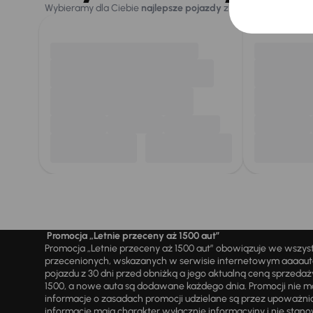
Wybieramy dla Ciebie
najlepsze pojazdy
z naszej oferty. Kupi
Promocja „Letnie przeceny aż 1500 aut”
Promocja „Letnie przeceny aż 1500 aut” obowiązuje we wszy
przecenionych, wskazanych w serwisie internetowym aaaauto.
pojazdu z 30 dni przed obniżką a jego aktualną ceną sprzeda
1500, a nowe auta są dodawane każdego dnia. Promocji nie m
informacje o zasadach promocji udzielane są przez upowa
informacje mają charakter wyłącznie informacyjny i nie stanow