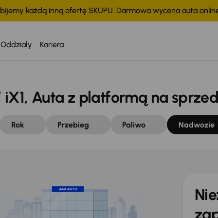
bijemy każdą inną ofertę SKUPU. Darmowa wycena auta onli
Oddziały
Kariera
1, Auta z platformą na sprze
Rok
Przebieg
Paliwo
Nadwozie
Nie
zap