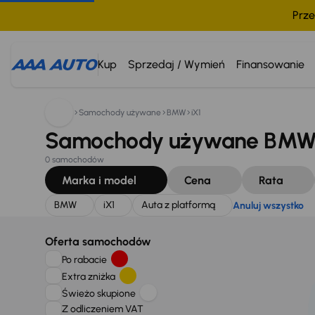
Prze
Szukam:
BMW
iX1
Auta z platformą
Anuluj wszystko
Kup
Sprzedaj / Wymień
Finansowanie
Samochody używane
BMW
iX1
Samochody używane BMW iX
0 samochodów
Marka i model
Cena
Rata
BMW
iX1
Auta z platformą
Anuluj wszystko
Oferta samochodów
Po rabacie
Extra zniżka
Świeżo skupione
Z odliczeniem VAT