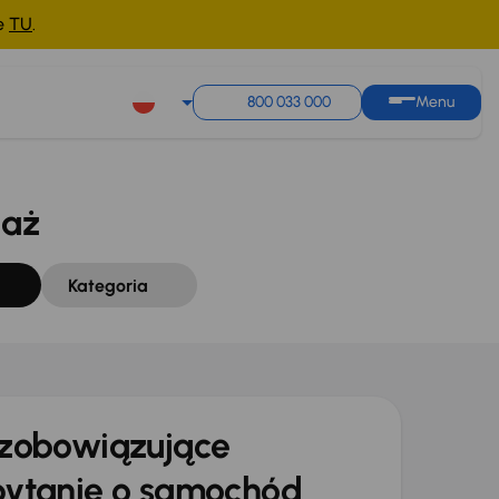
ne
TU
.
Sortuj według
Zapisz wyszukiwanie
800 033 000
Menu
daż
Kategoria
zobowiązujące
ytanie o samochód