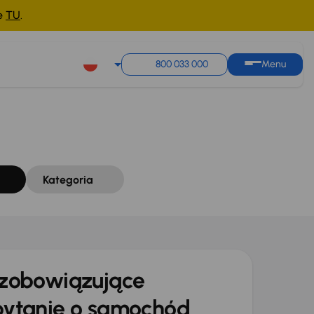
ne
TU
.
Sortuj według
Zapisz wyszukiwanie
800 033 000
Menu
Kategoria
zobowiązujące
ytanie o samochód