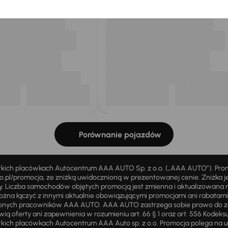
Porównanie pojazdów
stkich placówkach Autocentrum AAA AUTO Sp. z o.o. („AAA AUTO”). Pr
pl/promocja, ze zniżką uwidocznioną w prezentowanej cenie. Zniżka je
ży. Liczba samochodów objętych promocją jest zmienna i aktualizowana 
ożna łączyć z innymi aktualnie obowiązującymi promocjami ani rabatam
żnionych pracowników AAA AUTO. AAA AUTO zastrzega sobie prawo do 
ią oferty ani zapewnienia w rozumieniu art. 66 § 1 oraz art. 556 Kodeks
ich placówkach Autocentrum AAA Auto sp. z o.o. Promocja polega na ud