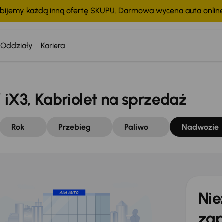
bijemy każdą inną ofertę SKUPU. Darmowa wycena auta onli
Oddziały
Kariera
3, Kabriolet na sprzedaż
Rok
Przebieg
Paliwo
Nadwozie
Nie
zap