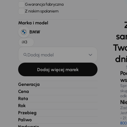
Gwarancja fabryczna
Z niskim spalaniem
Marka i model
BMW
sa
iX3
Two
Dodaj model
dni
Dodaj więcej marek
Po
ws
Generacja
Spr
sku
Cena
odk
Rata
Ni
Rok
Zad
Przebieg
Jes
- 21
Paliwo
800
Nadwozie