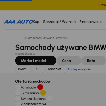
Prze
Szukam:
BMW
iX3
Kabriolet
Anuluj wszystko
Kup
Sprzedaj / Wymień
Finansowanie
Samochody używane
BMW
iX3
Samochody używane BMW iX
0 samochodów
Marka i model
Cena
Rata
BMW
iX3
Kabriolet
Anuluj wszystko
Oferta samochodów
Po rabacie
Extra zniżka
Świeżo skupione
Z odliczeniem VAT