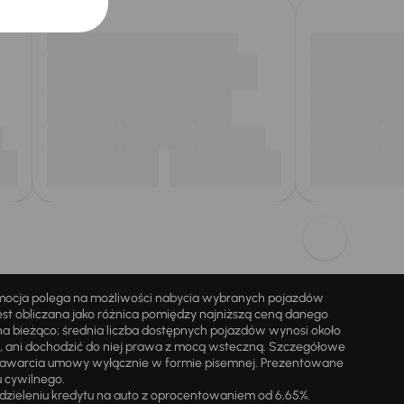
omocja polega na możliwości nabycia wybranych pojazdów
st obliczana jako różnica pomiędzy najniższą ceną danego
na bieżąco; średnia liczba dostępnych pojazdów wynosi około
i, ani dochodzić do niej prawa z mocą wsteczną. Szczegółowe
zawarcia umowy wyłącznie w formie pisemnej. Prezentowane
u cywilnego.
zieleniu kredytu na auto z oprocentowaniem od 6,65%.