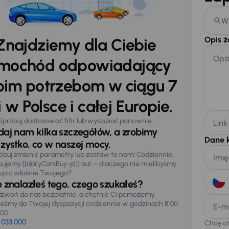
W
Opis 
Znajdziemy dla Ciebie
Opi
mochód odpowiadający
im potrzebom w ciągu 7
 w Polsce i całej Europie.
Spróbuj dostosować filtr lub wyszukać ponownie.
Link
daj nam kilka szczegółów, a zrobimy
Dane 
zystko, co w naszej mocy.
óbuj zmienić parametry lub zostaw to nam! Codziennie
Imię
pujemy [[dailyCarsBuy-pl]] aut – dlaczego nie mielibyśmy
upić właśnie Twojego?
e znalazłeś tego, czego szukałeś?
zwoń do nas bezpłatnie, a chętnie Ci pomożemy.
teśmy do Twojej dyspozycji codziennie w godzinach 8:00
E-m
:00
 033 000
Chcę o