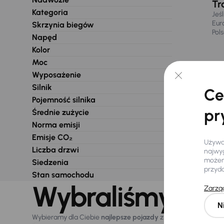
Tr
Kategoria
Jeś
Eur
Skrzynia biegów
Pol
Napęd
Kolor
Moc
Wyposażenie
Silnik
Ce
Pojemność silnika
pr
Średnie zużycie
Norma emisji
Emisje CO₂
Używam
Liczba drzwi
najwyg
możemy
Siedzenia
przyd
Stan samochodu
Wybraliśmy dla 
Zarząd
N
Wybieramy dla Ciebie
najlepsze pojazdy
z naszej oferty. Kupi