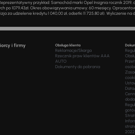
eprezentatywny przykład: Samochód marki Opel Insignia rocznik 2019, 
ch po 1079,43zł. Okres obowiązywania umowy: 60 miesięcy. Oprocentowan
zja za udzielenie kredytu 1 040,00 zł, odsetki 11 725,80 zł). Wyliczenie n
orcy i firmy
Obsługa klienta
Doku
Reklamacje/Skarga
Regu
Rzecznik praw klientów AAA
Obsł
AUTO
Prze
Dokumenty do pobrania
osob
Zasad
cook
Usta
Data
Cenn
doda
Regul
gotó
Stra
Infor
strat
2022