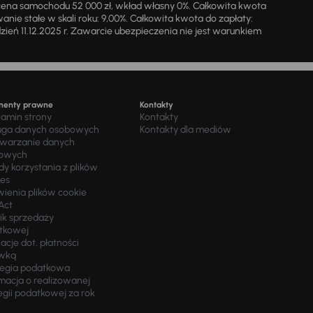
cena samochodu 52 000 zł, wkład własny 0%. Całkowita kwota
ie stałe w skali roku: 9,00%. Całkowita kwota do zapłaty:
a dzień 11.12.2025 r. Zawarcie ubezpieczenia nie jest warunkiem
menty prawne
Kontakty
lamin strony
Kontakty
uga danych osobowych
Kontakty dla mediów
twarzanie danych
owych
y korzystania z plików
ies
wienia plików cookie
Act
ik sprzedaży
tkowej
acje dot. płatności
wką
tegia podatkowa
macja o realizowanej
egii podatkowej za rok