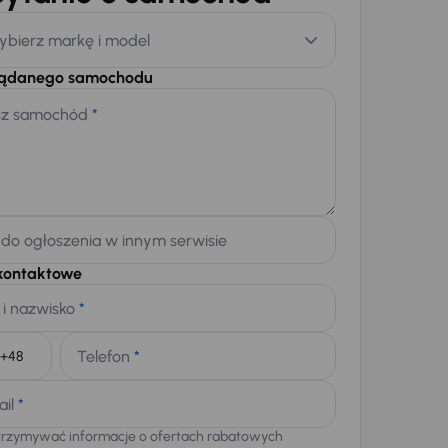
ybierz markę i model
żądanego samochodu
sz samochód
*
 do ogłoszenia w innym serwisie
kontaktowe
 i nazwisko
*
Telefon
*
+48
ail
*
trzymywać informacje o ofertach rabatowych