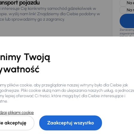
ansport pojazdu
Na 
li interesuje Cię konkretny samochód gdziekolwiek w
Na 
opie, wyślij nam link! Znajdziemy dla Ciebie podobny w
sce lub sprowadzimy go z zagranicy.
Zwracamy u
zagwaranto
874/15, Či
osobowe z
nimy Twoją
ywatność
y plików cookie, aby przeglądanie naszej witryny było dla Ciebie jak
odniejsze. Pliki cookie służą nam do ulepszania naszych usług, a jednocz
 lepiej oferować Ci treści, które mogą być dla Ciebie interesujące i
atne.
Ciebie
zaj plikami cookie
ie akceptuję
Zaakceptuj wszystko
my dla Ciebie
do 400 pojazdów
każdego dnia.