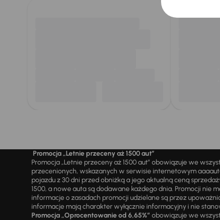
Promocja „Letnie przeceny aż 1500 aut”
Promocja „Letnie przeceny aż 1500 aut” obowiązuje we wszy
przecenionych, wskazanych w serwisie internetowym aaaauto.
pojazdu z 30 dni przed obniżką a jego aktualną ceną sprzeda
1500, a nowe auta są dodawane każdego dnia. Promocji nie m
informacje o zasadach promocji udzielane są przez upowa
informacje mają charakter wyłącznie informacyjny i nie stanow
Promocja „Oprocentowanie od 6,65%”
obowiązuje we wszystk