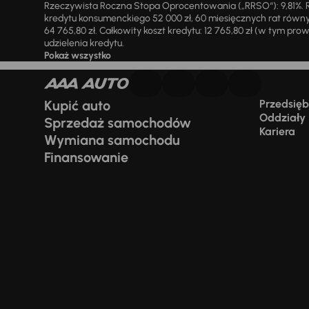
Rzeczywista Roczna Stopa Oprocentowania („RRSO“): 9,81%. R
kredytu konsumenckiego 52 000 zł, 60 miesięcznych rat równy
64 765,80 zł. Całkowity koszt kredytu: 12 765,80 zł (w tym prowi
udzielenia kredytu.
Pokaż wszystko
Kupić auto
Przedsiębi
Oddziały
Sprzedaż samochodów
Kariera
Wymiana samochodu
Finansowanie