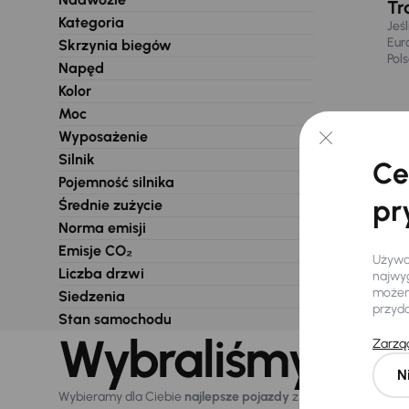
Tr
Kategoria
Jeś
Eur
Skrzynia biegów
Pol
Napęd
Kolor
Moc
Wyposażenie
Silnik
Ce
Pojemność silnika
pr
Średnie zużycie
Norma emisji
Emisje CO₂
Używam
Liczba drzwi
najwyg
możemy
Siedzenia
przyd
Stan samochodu
Wybraliśmy dla 
Zarząd
N
Wybieramy dla Ciebie
najlepsze pojazdy
z naszej oferty. Kupi