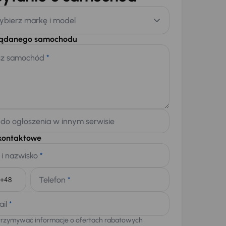
ybierz markę i model
żądanego samochodu
sz samochód
*
 do ogłoszenia w innym serwisie
kontaktowe
 i nazwisko
*
Telefon
*
+48
ail
*
trzymywać informacje o ofertach rabatowych