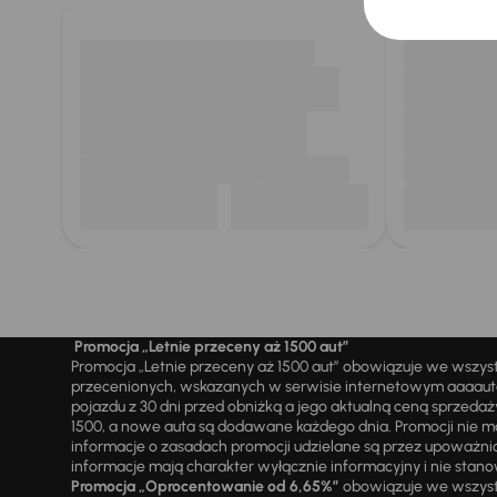
Promocja „Letnie przeceny aż 1500 aut”
Promocja „Letnie przeceny aż 1500 aut” obowiązuje we wszy
przecenionych, wskazanych w serwisie internetowym aaaauto.
pojazdu z 30 dni przed obniżką a jego aktualną ceną sprzeda
1500, a nowe auta są dodawane każdego dnia. Promocji nie m
informacje o zasadach promocji udzielane są przez upowa
informacje mają charakter wyłącznie informacyjny i nie stanow
Promocja „Oprocentowanie od 6,65%”
obowiązuje we wszystk