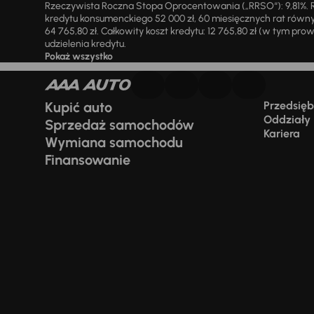
Rzeczywista Roczna Stopa Oprocentowania („RRSO“): 9,81%. R
kredytu konsumenckiego 52 000 zł, 60 miesięcznych rat równy
64 765,80 zł. Całkowity koszt kredytu: 12 765,80 zł (w tym prowi
udzielenia kredytu.
Pokaż wszystko
Kupić auto
Przedsiębi
Oddziały
Sprzedaż samochodów
Kariera
Wymiana samochodu
Finansowanie