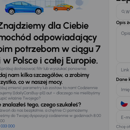
W
Opis 
Znajdziemy dla Ciebie
Opi
mochód odpowiadający
im potrzebom w ciągu 7
 w Polsce i całej Europie.
Spróbuj dostosować filtr lub wyszukać ponownie.
Link
daj nam kilka szczegółów, a zrobimy
Dane 
zystko, co w naszej mocy.
óbuj zmienić parametry lub zostaw to nam! Codziennie
Imię
pujemy [[dailyCarsBuy-pl]] aut – dlaczego nie mielibyśmy
upić właśnie Twojego?
e znalazłeś tego, czego szukałeś?
zwoń do nas bezpłatnie, a chętnie Ci pomożemy.
teśmy do Twojej dyspozycji codziennie w godzinach 8:00
E-m
:00
 033 000
Chcę o