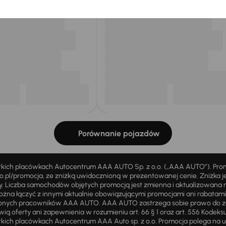
Porównanie pojazdów
stkich placówkach Autocentrum AAA AUTO Sp. z o.o. („AAA AUTO”). Pr
pl/promocja, ze zniżką uwidocznioną w prezentowanej cenie. Zniżka je
ży. Liczba samochodów objętych promocją jest zmienna i aktualizowana 
ożna łączyć z innymi aktualnie obowiązującymi promocjami ani rabatam
żnionych pracowników AAA AUTO. AAA AUTO zastrzega sobie prawo do 
ią oferty ani zapewnienia w rozumieniu art. 66 § 1 oraz art. 556 Kodeks
ich placówkach Autocentrum AAA Auto sp. z o.o. Promocja polega na ud