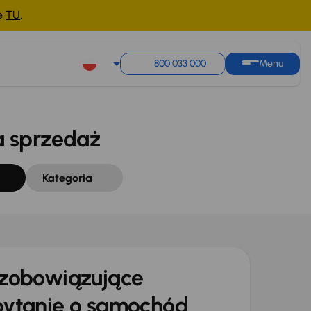
ne
TU
.
Sortuj według
Zapisz wyszukiwanie
800 033 000
Menu
 sprzedaż
Kategoria
zobowiązujące
ytanie o samochód