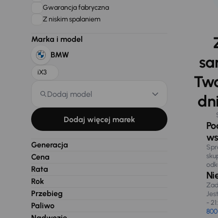
Gwarancja fabryczna
Z niskim spalaniem
Marka i model
BMW
sa
iX3
Two
Dodaj model
dni
Dodaj więcej marek
Po
ws
Generacja
Spr
sku
Cena
odk
Rata
Ni
Rok
Zad
Przebieg
Jes
- 21
Paliwo
800
Nadwozie