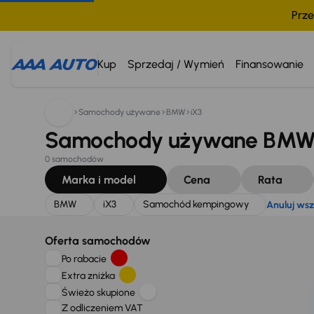
Prze
Szukam:
BMW
iX3
Samochód kempingowy
Anuluj 
Kup
Sprzedaj / Wymień
Finansowanie
Samochody używane
BMW
iX3
Samochody używane BMW 
0 samochodów
Marka i model
Cena
Rata
BMW
iX3
Samochód kempingowy
Anuluj wsz
Oferta samochodów
Po rabacie
Extra zniżka
Świeżo skupione
Z odliczeniem VAT