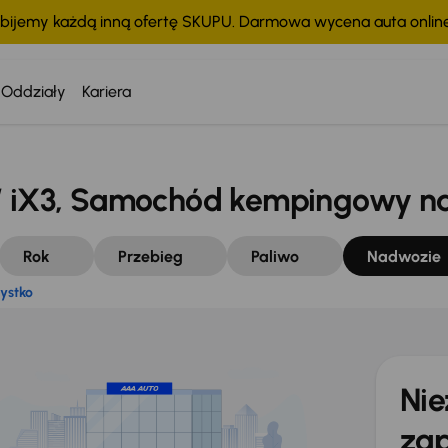
bijemy każdą inną ofertę SKUPU. Darmowa wycena auta onli
wszystko
Oddziały
Kariera
iX3, Samochód kempingowy na
Rok
Przebieg
Paliwo
Nadwozie
ystko
Nie
zap