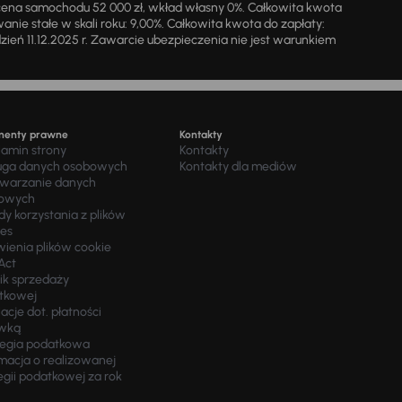
cena samochodu 52 000 zł, wkład własny 0%. Całkowita kwota
ie stałe w skali roku: 9,00%. Całkowita kwota do zapłaty:
a dzień 11.12.2025 r. Zawarcie ubezpieczenia nie jest warunkiem
menty prawne
Kontakty
lamin strony
Kontakty
uga danych osobowych
Kontakty dla mediów
twarzanie danych
owych
y korzystania z plików
ies
wienia plików cookie
Act
ik sprzedaży
tkowej
acje dot. płatności
wką
tegia podatkowa
macja o realizowanej
egii podatkowej za rok