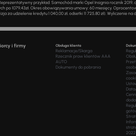
eprezentatywny przykład: Samochód marki Opel Insignia rocznik 2019, 
ch po 1079,43zł. Okres obowiązywania umowy: 60 miesięcy. Oprocentowan
zja za udzielenie kredytu 1 040,00 zł, odsetki 11 725,80 zł). Wyliczenie n
orcy i firmy
Obsługa klienta
Doku
Reklamacje/Skarga
Regu
Rzecznik praw klientów AAA
Obsł
AUTO
Prze
Dokumenty do pobrania
osob
Zasad
cook
Usta
Data
Cenn
doda
Regul
gotó
Stra
Infor
strat
2022