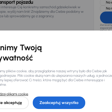
ansport pojazdu
Na 
li interesuje Cię konkretny samochód gdziekolwiek w
Na 
opie, wyślij nam link! Znajdziemy dla Ciebie podobny w
sce lub sprowadzimy go z zagranicy.
Zwracamy u
zagwaranto
874/15, Či
osobowe z
nimy Twoją
ywatność
y plików cookie, aby przeglądanie naszej witryny było dla Ciebie jak
odniejsze. Pliki cookie służą nam do ulepszania naszych usług, a jednocz
 lepiej oferować Ci treści, które mogą być dla Ciebie interesujące i
atne.
Ciebie
zaj plikami cookie
ie akceptuję
Zaakceptuj wszystko
my dla Ciebie
do 400 pojazdów
każdego dnia.