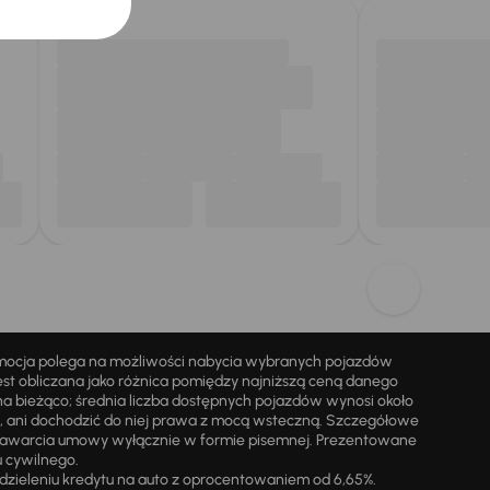
omocja polega na możliwości nabycia wybranych pojazdów
st obliczana jako różnica pomiędzy najniższą ceną danego
na bieżąco; średnia liczba dostępnych pojazdów wynosi około
i, ani dochodzić do niej prawa z mocą wsteczną. Szczegółowe
zawarcia umowy wyłącznie w formie pisemnej. Prezentowane
u cywilnego.
zieleniu kredytu na auto z oprocentowaniem od 6,65%.