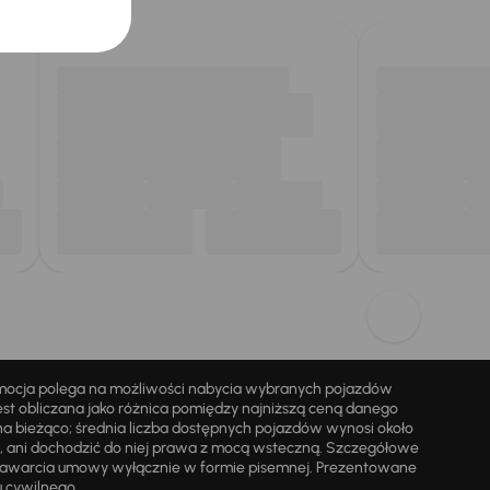
omocja polega na możliwości nabycia wybranych pojazdów
st obliczana jako różnica pomiędzy najniższą ceną danego
na bieżąco; średnia liczba dostępnych pojazdów wynosi około
i, ani dochodzić do niej prawa z mocą wsteczną. Szczegółowe
zawarcia umowy wyłącznie w formie pisemnej. Prezentowane
u cywilnego.