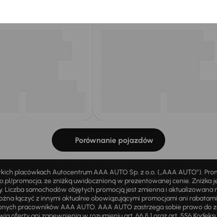
my dla Ciebie
do 400 pojazdów
każdego dnia.
Porównanie pojazdów
stkich placówkach Autocentrum AAA AUTO Sp. z o.o. („AAA AUTO”). Pr
pl/promocja, ze zniżką uwidocznioną w prezentowanej cenie. Zniżka je
ży. Liczba samochodów objętych promocją jest zmienna i aktualizowana 
ożna łączyć z innymi aktualnie obowiązującymi promocjami ani rabatam
żnionych pracowników AAA AUTO. AAA AUTO zastrzega sobie prawo do 
ią oferty ani zapewnienia w rozumieniu art. 66 § 1 oraz art. 556 Kodeks