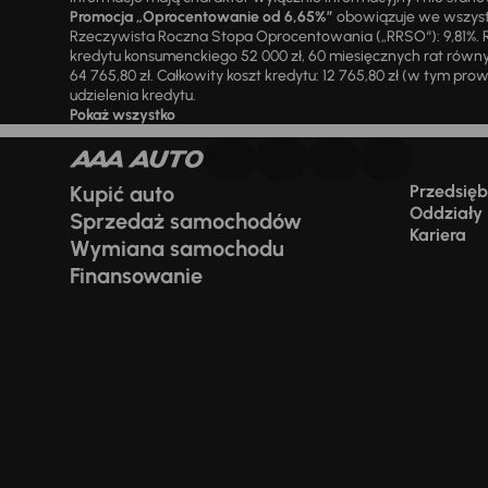
Promocja „Oprocentowanie od 6,65%”
obowiązuje we wszystk
Rzeczywista Roczna Stopa Oprocentowania („RRSO“): 9,81%. R
kredytu konsumenckiego 52 000 zł, 60 miesięcznych rat równy
64 765,80 zł. Całkowity koszt kredytu: 12 765,80 zł (w tym prowi
udzielenia kredytu.
Pokaż wszystko
Kupić auto
Przedsiębi
Oddziały
Sprzedaż samochodów
Kariera
Wymiana samochodu
Finansowanie