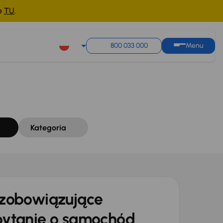
ne
TU
.
Sortuj według
Zapisz wyszukiwanie
800 033 000
Menu
Kategoria
zobowiązujące
ytanie o samochód