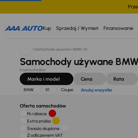
Prze
Szukam:
BMW
X1
Coupe
Anuluj wszystko
Kup
Sprzedaj / Wymień
Finansowanie
Samochody używane
BMW
X1
Samochody używane BMW X
0 samochodów
Marka i model
Cena
Rata
BMW
X1
Coupe
Anuluj wszystko
Oferta samochodów
Po rabacie
Extra zniżka
Świeżo skupione
Z odliczeniem VAT