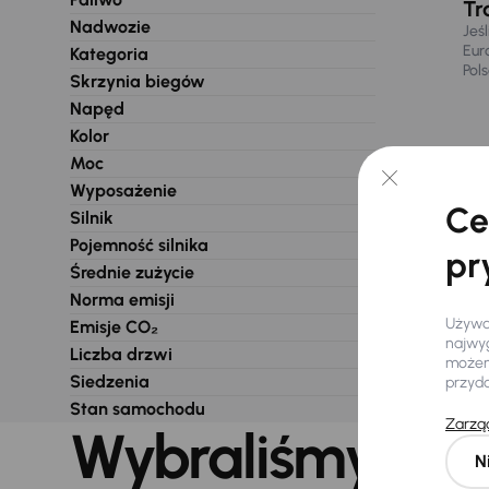
Tr
Nadwozie
Jeś
Eur
Kategoria
Pol
Skrzynia biegów
Napęd
Kolor
Moc
Wyposażenie
Ce
Silnik
Pojemność silnika
pr
Średnie zużycie
Norma emisji
Używam
Emisje CO₂
najwyg
Liczba drzwi
możemy
Siedzenia
przyd
Stan samochodu
Zarząd
Wybraliśmy dla 
N