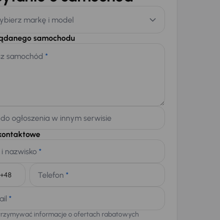
ybierz markę i model
żądanego samochodu
sz samochód
*
 do ogłoszenia w innym serwisie
kontaktowe
 i nazwisko
*
Telefon
*
+48
ail
*
trzymywać informacje o ofertach rabatowych