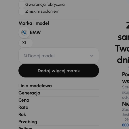
Gwarancja fabryczna
Z niskim spalaniem
Marka i model
BMW
sa
X1
Two
Dodaj model
dni
Dodaj więcej marek
Po
ws
Linia modelowa
Spr
sku
Generacja
odk
Cena
Ni
Rata
Zad
Rok
Jes
- 21
Przebieg
800
Paliwo