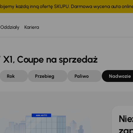
bijemy każdą inną ofertę SKUPU. Darmowa wycena auta onli
Oddziały
Kariera
1, Coupe na sprzedaż
Rok
Przebieg
Paliwo
Nadwozie
Nie
zap