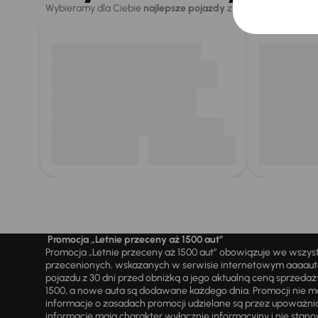
Wybieramy dla Ciebie
najlepsze pojazdy
z naszej oferty. Kupi
Promocja „Letnie przeceny aż 1500 aut”
Promocja „Letnie przeceny aż 1500 aut” obowiązuje we wszy
przecenionych, wskazanych w serwisie internetowym aaaauto.
pojazdu z 30 dni przed obniżką a jego aktualną ceną sprzeda
1500, a nowe auta są dodawane każdego dnia. Promocji nie m
informacje o zasadach promocji udzielane są przez upowa
informacje mają charakter wyłącznie informacyjny i nie stanow