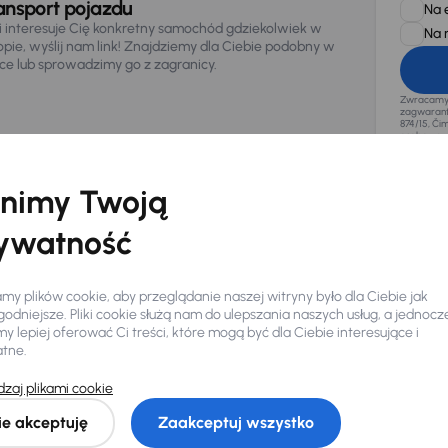
ansport pojazdu
Na 
li interesuje Cię konkretny samochód gdziekolwiek w
Na 
opie, wyślij nam link! Znajdziemy dla Ciebie podobny w
sce lub sprowadzimy go z zagranicy.
Zwracamy u
zagwaranto
874/15, Či
osobowe z
nimy Twoją
ywatność
y plików cookie, aby przeglądanie naszej witryny było dla Ciebie jak
odniejsze. Pliki cookie służą nam do ulepszania naszych usług, a jednocz
 lepiej oferować Ci treści, które mogą być dla Ciebie interesujące i
atne.
zaj plikami cookie
Ciebie
ie akceptuję
Zaakceptuj wszystko