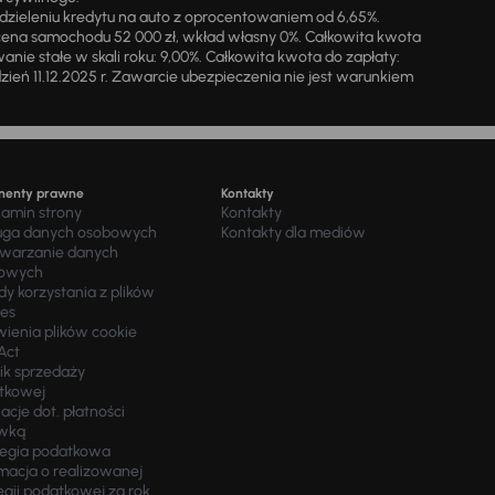
zieleniu kredytu na auto z oprocentowaniem od 6,65%.
cena samochodu 52 000 zł, wkład własny 0%. Całkowita kwota
ie stałe w skali roku: 9,00%. Całkowita kwota do zapłaty:
a dzień 11.12.2025 r. Zawarcie ubezpieczenia nie jest warunkiem
menty prawne
Kontakty
lamin strony
Kontakty
uga danych osobowych
Kontakty dla mediów
twarzanie danych
owych
y korzystania z plików
ies
wienia plików cookie
Act
ik sprzedaży
tkowej
acje dot. płatności
wką
tegia podatkowa
macja o realizowanej
egii podatkowej za rok