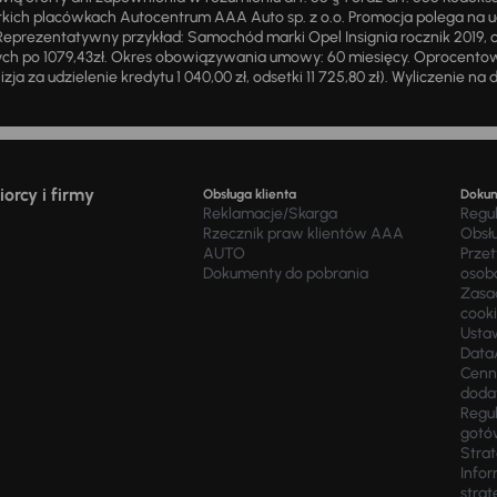
ich placówkach Autocentrum AAA Auto sp. z o.o. Promocja polega na ud
eprezentatywny przykład: Samochód marki Opel Insignia rocznik 2019, 
ch po 1079,43zł. Okres obowiązywania umowy: 60 miesięcy. Oprocentowan
zja za udzielenie kredytu 1 040,00 zł, odsetki 11 725,80 zł). Wyliczenie n
orcy i firmy
Obsługa klienta
Doku
Reklamacje/Skarga
Regu
Rzecznik praw klientów AAA
Obsł
AUTO
Prze
Dokumenty do pobrania
osob
Zasad
cook
Usta
Data
Cenn
doda
Regul
gotó
Stra
Infor
strat