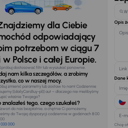
W
Opis 
Znajdziemy dla Ciebie
Opi
mochód odpowiadający
im potrzebom w ciągu 7
 w Polsce i całej Europie.
Spróbuj dostosować filtr lub wyszukać ponownie.
Link
daj nam kilka szczegółów, a zrobimy
Dane 
zystko, co w naszej mocy.
óbuj zmienić parametry lub zostaw to nam! Codziennie
Imię
pujemy [[dailyCarsBuy-pl]] aut – dlaczego nie mielibyśmy
upić właśnie Twojego?
e znalazłeś tego, czego szukałeś?
zwoń do nas bezpłatnie, a chętnie Ci pomożemy.
teśmy do Twojej dyspozycji codziennie w godzinach 8:00
E-m
:00
 033 000
Chcę o