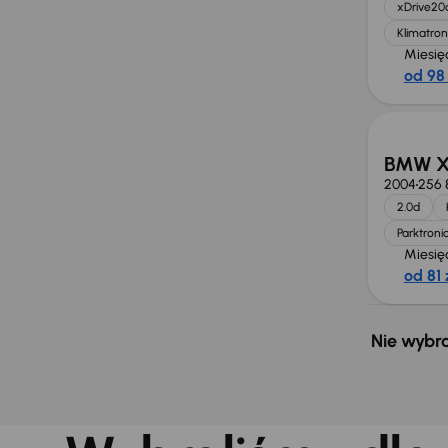
xDrive20
Klimatron
Miesię
od 98 
BMW X
2004
256 
2.0d
Parktroni
Miesię
od 81 
Nie wybra