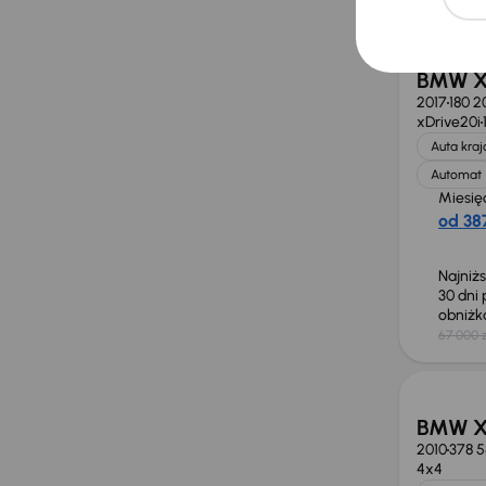
BMW X
2017
180 2
xDrive20i
Auta kra
Automat
Miesię
od 387
Najniż
30 dni
obniż
67 000 z
Taniej 
BMW X
2010
378 
4x4