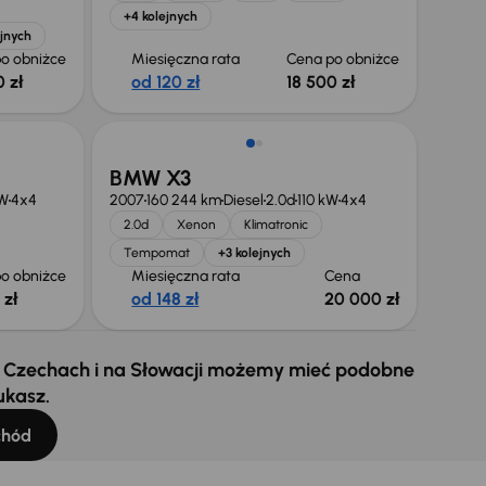
+4 kolejnych
ejnych
o obniżce
Miesięczna rata
Cena po obniżce
 zł
od 120 zł
18 500 zł
BMW X3
kW
4x4
2007
160 244 km
Diesel
2.0d
110 kW
4x4
2.0d
Xenon
Klimatronic
Tempomat
+3 kolejnych
o obniżce
Miesięczna rata
Cena
 zł
od 148 zł
20 000 zł
 w Czechach i na Słowacji możemy mieć podobne
ukasz.
chód