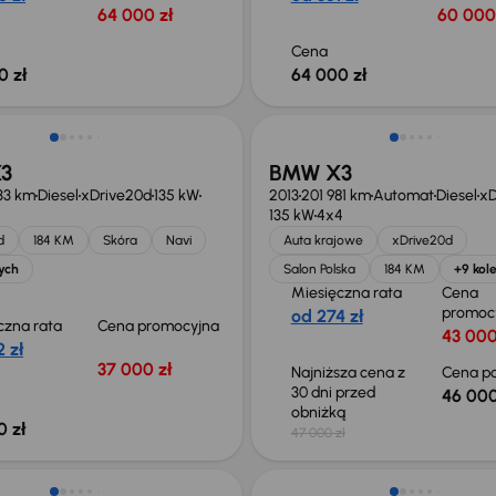
64 000 zł
60 000
Cena
0 zł
64 000 zł
 skupione
Taniej o 1 000 zł
3
BMW X3
33 km
Diesel
xDrive20d
135 kW
2013
201 981 km
Automat
Diesel
xD
135 kW
4x4
d
184 KM
Skóra
Navi
Auta krajowe
xDrive20d
ych
Salon Polska
184 KM
+9 kol
Miesięczna rata
Cena
promoc
od 274 zł
czna rata
Cena promocyjna
43 000
 zł
37 000 zł
Najniższa cena z
Cena po
30 dni przed
46 000
obniżką
0 zł
47 000 zł
o 1 000 zł