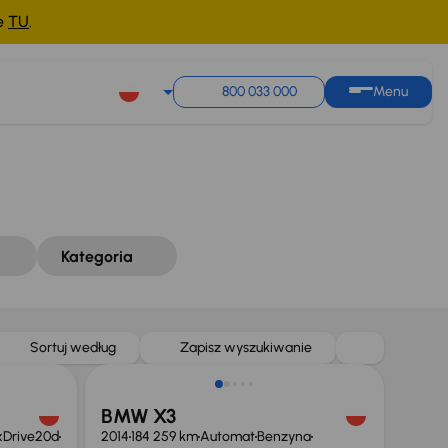
ne
TU
.
Sortuj według
Zapisz wyszukiwanie
800 033 000
Menu
Kategoria
Taniej o 1 500 zł
Sortuj według
Zapisz wyszukiwanie
BMW X3
xDrive20d
2014
184 259 km
Automat
Benzyna