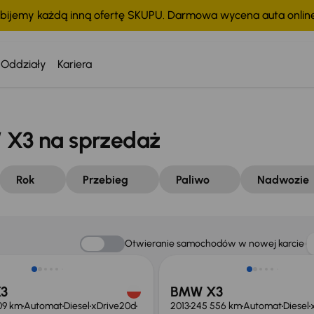
bijemy każdą inną ofertę SKUPU. Darmowa wycena auta onli
Oddziały
Kariera
X3 na sprzedaż
Rok
Przebieg
Paliwo
Nadwozie
o 1 500 zł
Taniej o 1 000 zł
Otwieranie samochodów w nowej karcie
3
BMW X3
09 km
Automat
Diesel
xDrive20d
2013
245 556 km
Automat
Diesel