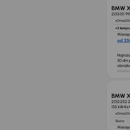
BMW X
2013
151 9
xDrive20
+3 kolejn
Miesię
od 25
Najniż
30 dni
obniż
43 000 z
Taniej 
BMW X
2012
252 
135 kW
4x
xDrive20
Skóra
Miesię