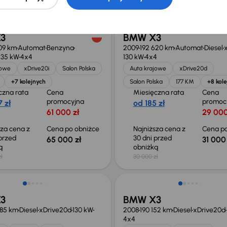
3
BMW X3
09 km
Automat
Benzyna
2009
192 620 km
Automat
Diesel
135 kW
4x4
130 kW
4x4
jowe
xDrive20i
Salon Polska
Auta krajowe
xDrive20d
+7 kolejnych
Salon Polska
177 KM
+8 kol
czna rata
Cena
Miesięczna rata
Cena
promocyjna
promoc
 zł
od 185 zł
61 000 zł
29 000
sza cena z
Cena po obniżce
Najniższa cena z
Cena po
 przed
30 dni przed
65 000 zł
31 000 
ką
obniżką
ł
30 000 zł
o 500 zł
Taniej o 1 000 zł
3
BMW X3
585 km
Diesel
xDrive20d
130 kW
2008
190 152 km
Diesel
xDrive20d
4x4