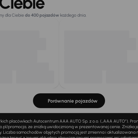
Ciebie
my dla Ciebie
do 400 pojazdów
każdego dnia.
Porównanie pojazdów
stkich placówkach Autocentrum AAA AUTO Sp. z o.o. („AAA AUTO”). Pr
pl/promocja, ze zniżką uwidocznioną w prezentowanej cenie. Zniżka je
ży. Liczba samochodów objętych promocją jest zmienna i aktualizowana 
ożna łączyć z innymi aktualnie obowiązującymi promocjami ani rabatam