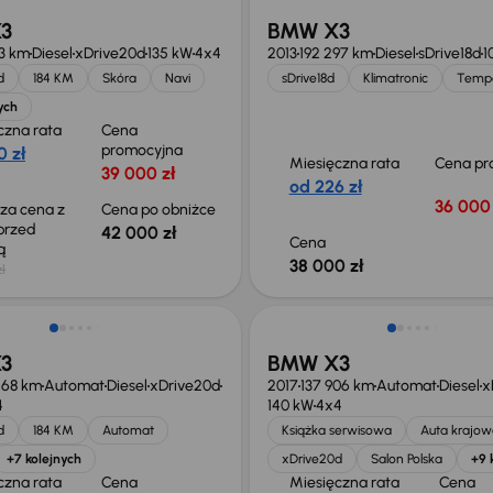
3
BMW X3
93 km
Diesel
xDrive20d
135 kW
4x4
2013
192 297 km
Diesel
sDrive18d
1
d
184 KM
Skóra
Navi
sDrive18d
Klimatronic
Temp
ych
czna rata
Cena
promocyjna
0 zł
Miesięczna rata
Cena pr
39 000 zł
od 226 zł
36 000 
sza cena z
Cena po obniżce
 przed
42 000 zł
Cena
ką
38 000 zł
ł
o 1 000 zł
Taniej o 1 000 zł
3
BMW X3
268 km
Automat
Diesel
xDrive20d
2017
137 906 km
Automat
Diesel
x
4
140 kW
4x4
d
184 KM
Automat
Książka serwisowa
Auta krajow
+7 kolejnych
xDrive20d
Salon Polska
+9 
czna rata
Cena
Miesięczna rata
Cena