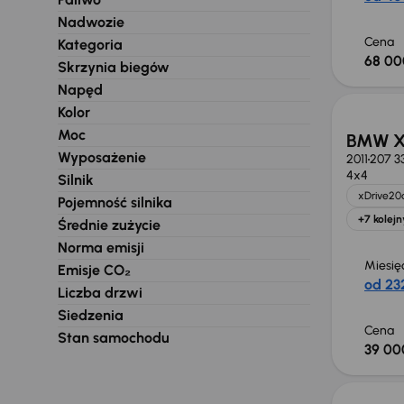
Nadwozie
Cena
Kategoria
68 00
Skrzynia biegów
Świeżo
Napęd
Kolor
Moc
BMW X
Wyposażenie
2011
207 3
4x4
Silnik
xDrive20
Pojemność silnika
+7 kolejn
Średnie zużycie
Norma emisji
Miesię
Emisje CO₂
od 232
Liczba drzwi
Siedzenia
Cena
Stan samochodu
39 00
Taniej 