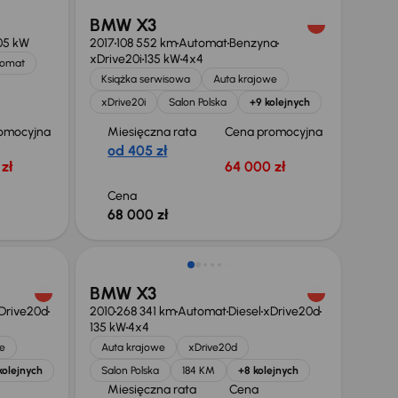
BMW X3
05 kW
2017
108 552 km
Automat
Benzyna
xDrive20i
135 kW
4x4
omat
Książka serwisowa
Auta krajowe
xDrive20i
Salon Polska
+9 kolejnych
omocyjna
Miesięczna rata
Cena promocyjna
od 405 zł
zł
64 000 zł
Cena
68 000 zł
Taniej o 1 000 zł
BMW X3
Drive20d
2010
268 341 km
Automat
Diesel
xDrive20d
135 kW
4x4
e
Auta krajowe
xDrive20d
kolejnych
Salon Polska
184 KM
+8 kolejnych
Miesięczna rata
Cena