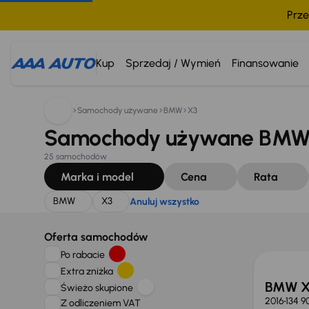
Prze
Szukam:
BMW
X3
Anuluj wszystko
Kup
Sprzedaj / Wymień
Finansowanie
Samochody używane
BMW
X3
Samochody używane BMW 
25 samochodów
Marka i model
Cena
Rata
BMW
X3
Anuluj wszystko
Taniej 
Oferta samochodów
Po rabacie
Extra zniżka
BMW X
Świeżo skupione
2016
134 9
Z odliczeniem VAT