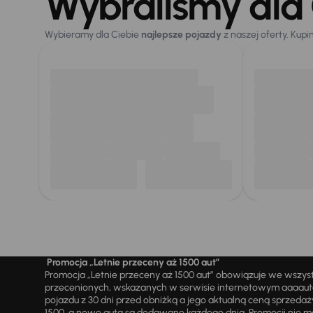
Wybraliśmy dla 
Wybieramy dla Ciebie
najlepsze pojazdy
z naszej oferty. Kupi
Promocja „Letnie przeceny aż 1500 aut”
Promocja „Letnie przeceny aż 1500 aut” obowiązuje we wszy
przecenionych, wskazanych w serwisie internetowym aaaauto.
pojazdu z 30 dni przed obniżką a jego aktualną ceną sprzeda
1500, a nowe auta są dodawane każdego dnia. Promocji nie m