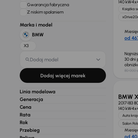
140 kW
4x
Gwarancja fabryczna
Książka 
Z niskim spalaniem
xDrive20
Marka i model
Miesię
BMW
od 467
X3
Najniż
Dodaj model
30 dni
obniż
80 000 z
Dodaj więcej marek
Linia modelowa
BMW X
Generacja
2017
183 8
Cena
140 kW
4x
Rata
Auta kra
Rok
Salon Pol
Przebieg
Miesię
od 40
Paliwo