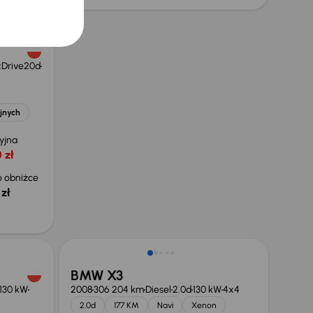
xDrive20d
ejnych
yjna
 zł
 obniżce
zł
Taniej o 500 zł
BMW X3
130 kW
2008
306 204 km
Diesel
2.0d
130 kW
4x4
2.0d
177 KM
Navi
Xenon