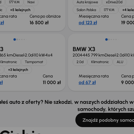
d
177 KM
Navi
Auta krajowe
xDrive20d
ic
+5 kolejnych
Salon Polska
177 KM
+4 kol
czna rata
Cena po obniżce
Miesięczna rata
Cena p
zł
16 500 zł
od 123 zł
19 000
Taniej o 1 000 zł
3
BMW X3
865 km
Diesel
2.0d
110 kW
4x4
2004
445 799 km
Diesel
2.0d
110 
Klimatronic
Tempomat
2.0d
Klimatronic
ALU
c
+3 kolejnych
czna rata
Cena
Miesięczna rata
Cena p
zł
11 000 zł
od 67 zł
9 000
łeś auto z oferty? Nie szkodzi, w naszych oddziałach
samochody, których sz
Znajdź podobny samo