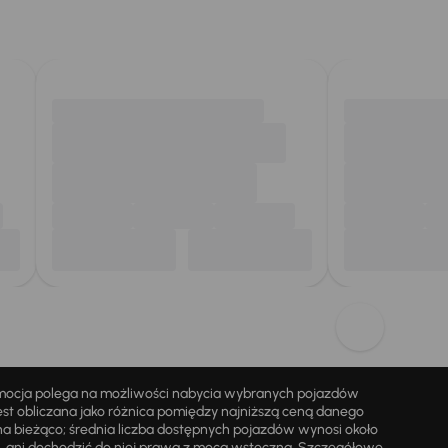
omocja polega na możliwości nabycia wybranych pojazdów
st obliczana jako różnica pomiędzy najniższą ceną danego
na bieżąco; średnia liczba dostępnych pojazdów wynosi około
i, ani dochodzić do niej prawa z mocą wsteczną. Szczegółowe