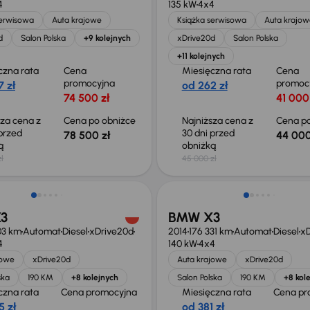
4
135 kW
4x4
serwisowa
Auta krajowe
Książka serwisowa
Auta krajow
d
Salon Polska
+9 kolejnych
xDrive20d
Salon Polska
+11 kolejnych
czna rata
Cena
Miesięczna rata
Cena
promocyjna
promoc
 zł
od 262 zł
74 500 zł
41 000
sza cena z
Cena po obniżce
Najniższa cena z
Cena po
 przed
30 dni przed
78 500 zł
44 000
ką
obniżką
ł
45 000 zł
3
BMW X3
03 km
Automat
Diesel
xDrive20d
2014
176 331 km
Automat
Diesel
xD
4
140 kW
4x4
jowe
xDrive20d
Auta krajowe
xDrive20d
ska
190 KM
+8 kolejnych
Salon Polska
190 KM
+8 kol
czna rata
Cena promocyjna
Miesięczna rata
Cena pr
5 zł
od 381 zł