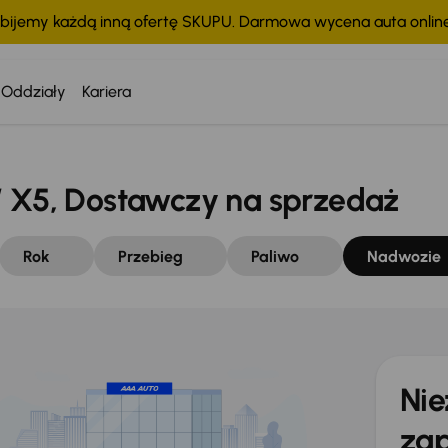
bijemy każdą inną ofertę SKUPU. Darmowa wycena auta onli
Oddziały
Kariera
5, Dostawczy na sprzedaż
Rok
Przebieg
Paliwo
Nadwozie
Nie
zap