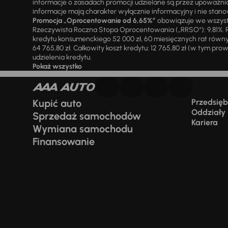
informacje o zasadach promocji udzielane są przez upowa
informacje mają charakter wyłącznie informacyjny i nie stanow
Promocja „Oprocentowanie od 6,65%”
obowiązuje we wszystk
Rzeczywista Roczna Stopa Oprocentowania („RRSO“): 9,81%. R
kredytu konsumenckiego 52 000 zł, 60 miesięcznych rat równy
64 765,80 zł. Całkowity koszt kredytu: 12 765,80 zł (w tym prowi
udzielenia kredytu.
Pokaż wszystko
Kupić auto
Przedsiębi
Oddziały
Sprzedaż samochodów
Kariera
Wymiana samochodu
Finansowanie