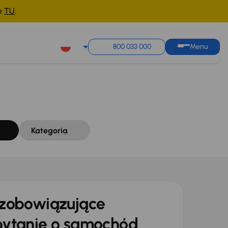
ne
TU
.
Sortuj według
Zapisz wyszukiwanie
800 033 000
Menu
Kategoria
zobowiązujące
ytanie o samochód