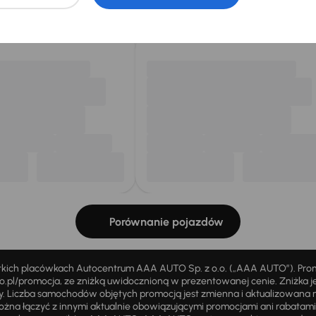
my dla Ciebie
do 400 pojazdów
każdego dnia.
Porównanie pojazdów
stkich placówkach Autocentrum AAA AUTO Sp. z o.o. („AAA AUTO”). Pr
pl/promocja, ze zniżką uwidocznioną w prezentowanej cenie. Zniżka je
ży. Liczba samochodów objętych promocją jest zmienna i aktualizowana 
ożna łączyć z innymi aktualnie obowiązującymi promocjami ani rabatam