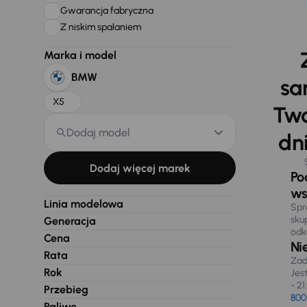
Gwarancja fabryczna
Z niskim spalaniem
Marka i model
BMW
sa
X5
Two
Dodaj model
dni
Dodaj więcej marek
Po
ws
Linia modelowa
Spr
sku
Generacja
odk
Cena
Ni
Rata
Zad
Rok
Jes
- 21
Przebieg
800
Paliwo