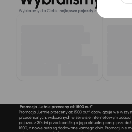
Wybieramy dla Ciebie
najlepsze pojazdy
z naszej oferty. Kupi
Promocja „Letnie przeceny aż 1500 aut”
Promocja „Letnie przeceny aż 1500 aut” obowiązuje we wszy
przecenionych, wskazanych w serwisie internetowym aaaauto.
pojazdu z 30 dni przed obniżką a jego aktualną ceną sprzeda
1500, a nowe auta są dodawane każdego dnia. Promocji nie m