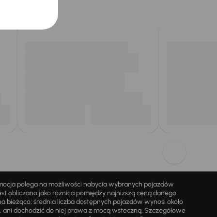
omocja polega na możliwości nabycia wybranych pojazdów
st obliczana jako różnica pomiędzy najniższą ceną danego
na bieżąco; średnia liczba dostępnych pojazdów wynosi około
i, ani dochodzić do niej prawa z mocą wsteczną. Szczegółowe