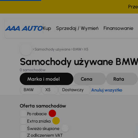
Prze
Szukam:
BMW
X5
Dostawczy
Anuluj wszystko
Kup
Sprzedaj / Wymień
Finansowanie
Samochody używane
BMW
X5
Samochody używane BMW X
0 samochodów
Marka i model
Cena
Rata
BMW
X5
Dostawczy
Anuluj wszystko
Oferta samochodów
Po rabacie
Extra zniżka
Świeżo skupione
Z odliczeniem VAT