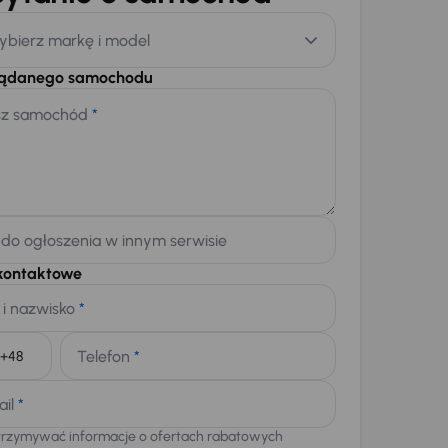
ybierz markę i model
żądanego samochodu
sz samochód
*
 do ogłoszenia w innym serwisie
kontaktowe
 i nazwisko
*
Telefon
*
+48
ail
*
trzymywać informacje o ofertach rabatowych