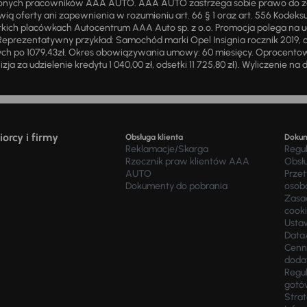
żnionych pracowników AAA AUTO. AAA AUTO zastrzega sobie prawo do 
ią oferty ani zapewnienia w rozumieniu art. 66 § 1 oraz art. 556 Kodeks
ich placówkach Autocentrum AAA Auto sp. z o.o. Promocja polega na ud
eprezentatywny przykład: Samochód marki Opel Insignia rocznik 2019, 
ch po 1079,43zł. Okres obowiązywania umowy: 60 miesięcy. Oprocentowan
zja za udzielenie kredytu 1 040,00 zł, odsetki 11 725,80 zł). Wyliczenie n
orcy i firmy
Obsługa klienta
Doku
Reklamacje/Skarga
Regu
Rzecznik praw klientów AAA
Obsł
AUTO
Prze
Dokumenty do pobrania
osob
Zasad
cook
Usta
Data
Cenn
doda
Regul
gotó
Stra