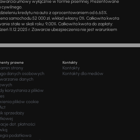
zawarcia umowy wyłącznie w formie pisemnej. Prezentowane
u cywilnego.
zieleniu kredytu na auto z oprocentowaniem od 6,65%.
cena samochodu 52 000 zł, wkład własny 0%. Całkowita kwota
ie stałe w skali roku: 9,00%. Całkowita kwota do zapłaty:
a dzień 11.12.2025 r. Zawarcie ubezpieczenia nie jest warunkiem
menty prawne
Kontakty
lamin strony
Kontakty
uga danych osobowych
Kontakty dla mediów
twarzanie danych
owych
y korzystania z plików
ies
wienia plików cookie
Act
ik sprzedaży
tkowej
acje dot. płatności
wką
tegia podatkowa