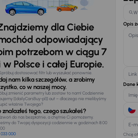
W
Opis 
Znajdziemy dla Ciebie
Opi
mochód odpowiadający
im potrzebom w ciągu 7
 w Polsce i całej Europie.
Spróbuj dostosować filtr lub wyszukać ponownie.
Link
daj nam kilka szczegółów, a zrobimy
Dane 
zystko, co w naszej mocy.
óbuj zmienić parametry lub zostaw to nam! Codziennie
Imię
pujemy [[dailyCarsBuy-pl]] aut – dlaczego nie mielibyśmy
upić właśnie Twojego?
e znalazłeś tego, czego szukałeś?
zwoń do nas bezpłatnie, a chętnie Ci pomożemy.
teśmy do Twojej dyspozycji codziennie w godzinach 8:00
E-m
:00
 033 000
Chcę o