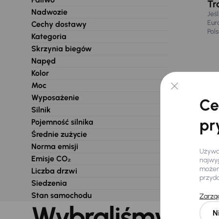
Tr
Nadwozie
Jeś
Eur
Cechy dostawy
Pol
Kategoria
Skrzynia biegów
Napęd
Kolor
Moc
Wyposażenie
Ce
Silnik
pr
Pojemność silnika
Średnie zużycie
Norma emisji
Używam
Emisje CO₂
najwyg
możemy
Liczba drzwi
przyd
Siedzenia
Stan samochodu
Zarząd
Wybraliśmy dla 
N