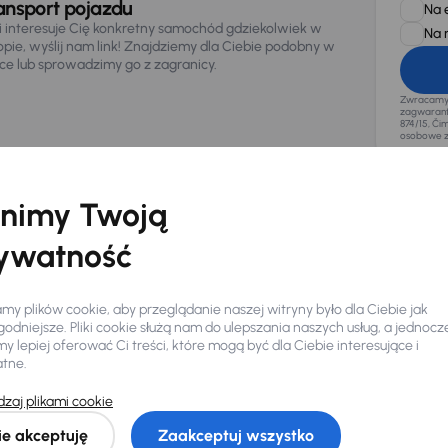
ansport pojazdu
Na 
li interesuje Cię konkretny samochód gdziekolwiek w
Na 
opie, wyślij nam link! Znajdziemy dla Ciebie podobny w
sce lub sprowadzimy go z zagranicy.
Zwracamy u
zagwaranto
874/15, Či
osobowe z
nimy Twoją
ywatność
y plików cookie, aby przeglądanie naszej witryny było dla Ciebie jak
odniejsze. Pliki cookie służą nam do ulepszania naszych usług, a jednocz
 lepiej oferować Ci treści, które mogą być dla Ciebie interesujące i
atne.
zaj plikami cookie
Ciebie
ie akceptuję
Zaakceptuj wszystko