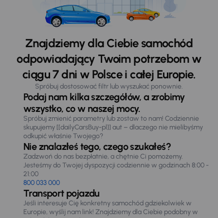
Znajdziemy dla Ciebie samochód
odpowiadający Twoim potrzebom w
ciągu 7 dni w Polsce i całej Europie.
Spróbuj dostosować filtr lub wyszukać ponownie.
Podaj nam kilka szczegółów, a zrobimy
wszystko, co w naszej mocy.
Spróbuj zmienić parametry lub zostaw to nam! Codziennie
skupujemy [[dailyCarsBuy-pl]] aut – dlaczego nie mielibyśmy
odkupić właśnie Twojego?
Nie znalazłeś tego, czego szukałeś?
Zadzwoń do nas bezpłatnie, a chętnie Ci pomożemy.
Jesteśmy do Twojej dyspozycji codziennie w godzinach 8:00 -
21:00
800 033 000
Transport pojazdu
Jeśli interesuje Cię konkretny samochód gdziekolwiek w
Europie, wyślij nam link! Znajdziemy dla Ciebie podobny w