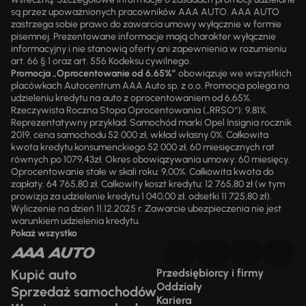
są przez upoważnionych pracowników AAA AUTO. AAA AUTO
zastrzega sobie prawo do zawarcia umowy wyłącznie w formie
pisemnej. Prezentowane informacje mają charakter wyłącznie
informacyjny i nie stanowią oferty ani zapewnienia w rozumieniu
art. 66 § 1 oraz art. 556 Kodeksu cywilnego.
Promocja „Oprocentowanie od 6,65%”
obowiązuje we wszystkich
placówkach Autocentrum AAA Auto sp. z o.o. Promocja polega na
udzieleniu kredytu na auto z oprocentowaniem od 6,65%.
Rzeczywista Roczna Stopa Oprocentowania („RRSO“): 9,81%.
Reprezentatywny przykład: Samochód marki Opel Insignia rocznik
2019, cena samochodu 52 000 zł, wkład własny 0%. Całkowita
kwota kredytu konsumenckiego 52 000 zł, 60 miesięcznych rat
równych po 1079,43zł. Okres obowiązywania umowy: 60 miesięcy.
Oprocentowanie stałe w skali roku: 9,00%. Całkowita kwota do
zapłaty: 64 765,80 zł. Całkowity koszt kredytu: 12 765,80 zł (w tym
prowizja za udzielenie kredytu 1 040,00 zł, odsetki 11 725,80 zł).
Wyliczenie na dzień 11.12.2025 r. Zawarcie ubezpieczenia nie jest
warunkiem udzielenia kredytu.
Pokaż wszystko
Kupić auto
Przedsiębiorcy i firmy
Oddziały
Sprzedaż samochodów
Kariera