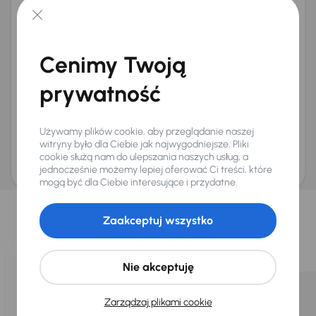
+48
E-mail
*
Chcę otrzymywać informacje o ofertach rabatowych
Cenimy Twoją
Na e-mail
(opcjonalnie)
prywatność
Na numer telefonu
(opcjonalnie)
Wyślij zapytanie
Używamy plików cookie, aby przeglądanie naszej
Zwracamy uwagę, że umówienie spotkania nie jest równoznaczne z rezerwacją
ani zagwarantowaną dostępnością pojazdu. AURES Holdings a.s., z siedzibą
witryny było dla Ciebie jak najwygodniejsze. Pliki
Dopraváků 874/15, Čimice, 184 00 Praga 8, będzie przechowywać i przetwarzać
cookie służą nam do ulepszania naszych usług, a
Twoje dane osobowe zgodnie z zasadami ochrony i przetwarzania
danych
osobowych
jednocześnie możemy lepiej oferować Ci treści, które
.
mogą być dla Ciebie interesujące i przydatne.
Wybraliśmy dla Ciebie
Zaakceptuj wszystko
Wybieramy dla Ciebie
najlepsze pojazdy
z naszej oferty. Kupimy
dla Ciebie
do 400 pojazdów
każdego dnia.
Nie akceptuję
Zarządzaj plikami cookie