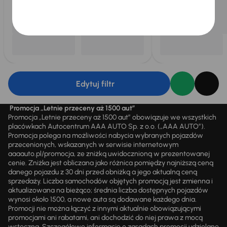
Edytuj filtr
Promocja „Letnie przeceny aż 1500 aut”
Promocja „Letnie przeceny aż 1500 aut” obowiązuje we wszystkich
placówkach Autocentrum AAA AUTO Sp. z o.o. („AAA AUTO”).
Promocja polega na możliwości nabycia wybranych pojazdów
przecenionych, wskazanych w serwisie internetowym
aaaauto.pl/promocja, ze zniżką uwidocznioną w prezentowanej
cenie. Zniżka jest obliczana jako różnica pomiędzy najniższą ceną
danego pojazdu z 30 dni przed obniżką a jego aktualną ceną
sprzedaży. Liczba samochodów objętych promocją jest zmienna i
aktualizowana na bieżąco; średnia liczba dostępnych pojazdów
wynosi około 1500, a nowe auta są dodawane każdego dnia.
Promocji nie można łączyć z innymi aktualnie obowiązującymi
promocjami ani rabatami, ani dochodzić do niej prawa z mocą
wsteczną. Szczegółowe informacje o zasadach promocji udzielane