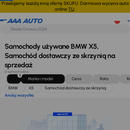
BMW
X5
Samochód dostawczy ze skrzynią
Anuluj wszystko
Przebijemy każdą inną ofertę SKUPU. Darmowa wycena auta
online
TU
.
Samochody używane BMW X5,
Samochód dostawczy ze skrzynią na
sprzedaż
0 samochodów
3
Marka i model
Cena
Rata
R
BMW
X5
Samochód dostawczy ze skrzynią
Anuluj wszystko