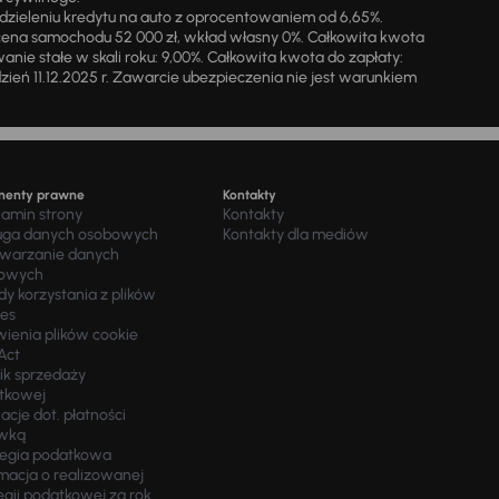
zieleniu kredytu na auto z oprocentowaniem od 6,65%.
cena samochodu 52 000 zł, wkład własny 0%. Całkowita kwota
ie stałe w skali roku: 9,00%. Całkowita kwota do zapłaty:
a dzień 11.12.2025 r. Zawarcie ubezpieczenia nie jest warunkiem
menty prawne
Kontakty
lamin strony
Kontakty
uga danych osobowych
Kontakty dla mediów
twarzanie danych
owych
y korzystania z plików
ies
wienia plików cookie
Act
ik sprzedaży
tkowej
acje dot. płatności
wką
tegia podatkowa
macja o realizowanej
egii podatkowej za rok