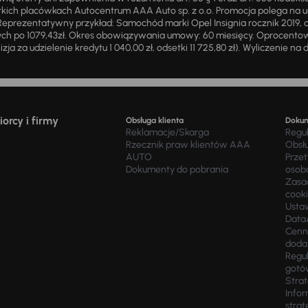
ich placówkach Autocentrum AAA Auto sp. z o.o. Promocja polega na ud
eprezentatywny przykład: Samochód marki Opel Insignia rocznik 2019, 
ch po 1079,43zł. Okres obowiązywania umowy: 60 miesięcy. Oprocentowan
zja za udzielenie kredytu 1 040,00 zł, odsetki 11 725,80 zł). Wyliczenie n
orcy i firmy
Obsługa klienta
Doku
Reklamacje/Skarga
Regu
Rzecznik praw klientów AAA
Obsł
AUTO
Prze
Dokumenty do pobrania
osob
Zasad
cook
Usta
Data
Cenn
doda
Regul
gotó
Stra
Infor
strat