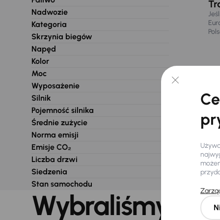
Tr
Nadwozie
Jeś
Eur
Kategoria
Pol
Skrzynia biegów
Napęd
Kolor
Moc
Wyposażenie
Ce
Silnik
Pojemność silnika
pr
Średnie zużycie
Norma emisji
Używam
Emisje CO₂
najwyg
Liczba drzwi
możemy
Siedzenia
przyd
Stan samochodu
Zarząd
Wybraliśmy dla 
N