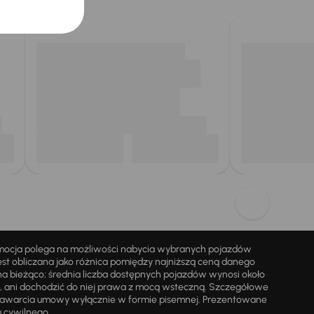
omocja polega na możliwości nabycia wybranych pojazdów
st obliczana jako różnica pomiędzy najniższą ceną danego
na bieżąco; średnia liczba dostępnych pojazdów wynosi około
i, ani dochodzić do niej prawa z mocą wsteczną. Szczegółowe
zawarcia umowy wyłącznie w formie pisemnej. Prezentowane
u cywilnego.