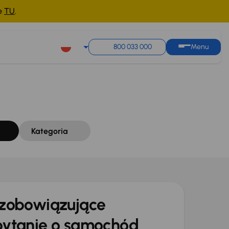
ne
TU
.
Sortuj według
Zapisz wyszukiwanie
800 033 000
Menu
Kategoria
zobowiązujące
ytanie o samochód