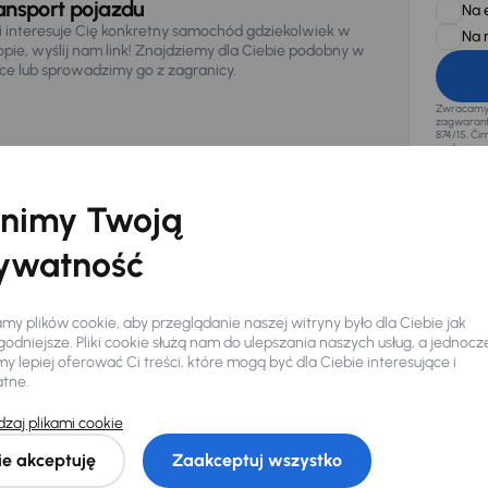
ansport pojazdu
Na 
li interesuje Cię konkretny samochód gdziekolwiek w
Na 
opie, wyślij nam link! Znajdziemy dla Ciebie podobny w
sce lub sprowadzimy go z zagranicy.
Zwracamy u
zagwaranto
874/15, Či
osobowe z
nimy Twoją
ywatność
y plików cookie, aby przeglądanie naszej witryny było dla Ciebie jak
odniejsze. Pliki cookie służą nam do ulepszania naszych usług, a jednocz
 lepiej oferować Ci treści, które mogą być dla Ciebie interesujące i
atne.
zaj plikami cookie
Ciebie
ie akceptuję
Zaakceptuj wszystko