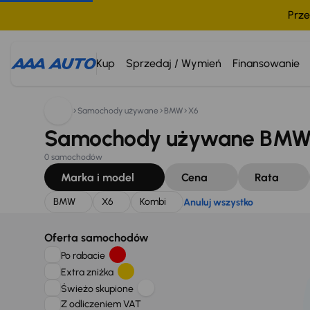
Prze
Szukam:
BMW
X6
Kombi
Anuluj wszystko
Kup
Sprzedaj / Wymień
Finansowanie
Samochody używane
BMW
X6
Samochody używane BMW X
0 samochodów
Marka i model
Cena
Rata
BMW
X6
Kombi
Anuluj wszystko
Oferta samochodów
Po rabacie
Extra zniżka
Świeżo skupione
Z odliczeniem VAT