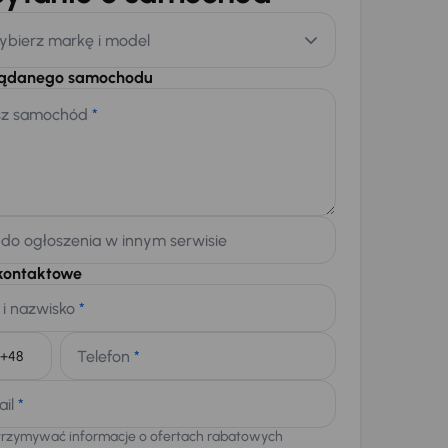
ybierz markę i model
żądanego samochodu
sz samochód
*
 do ogłoszenia w innym serwisie
kontaktowe
 i nazwisko
*
Telefon
*
+48
ail
*
trzymywać informacje o ofertach rabatowych