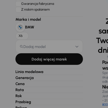
Gwarancja fabryczna
Z niskim spalaniem
Marka i model
BMW
sa
X6
Two
Dodaj model
dni
Dodaj więcej marek
Po
ws
Linia modelowa
Spr
sku
Generacja
odk
Cena
Ni
Rata
Zad
Rok
Jes
- 21
Przebieg
800
Paliwo