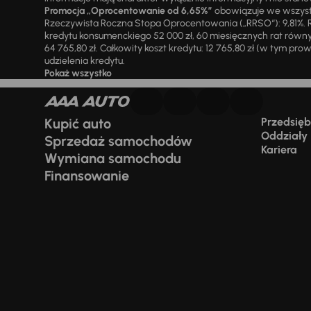
Promocja „Oprocentowanie od 6,65%”
obowiązuje we wszystk
Rzeczywista Roczna Stopa Oprocentowania („RRSO“): 9,81%. R
kredytu konsumenckiego 52 000 zł, 60 miesięcznych rat równy
64 765,80 zł. Całkowity koszt kredytu: 12 765,80 zł (w tym prowi
udzielenia kredytu.
Pokaż wszystko
Kupić auto
Przedsiębi
Oddziały
Sprzedaż samochodów
Kariera
Wymiana samochodu
Finansowanie