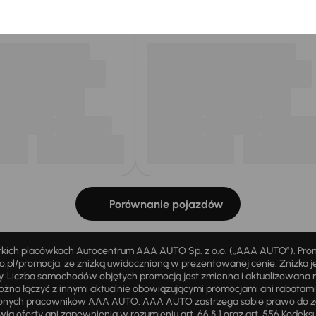
my dla Ciebie
do 400 pojazdów
każdego dnia.
Porównanie pojazdów
stkich placówkach Autocentrum AAA AUTO Sp. z o.o. („AAA AUTO”). Pr
pl/promocja, ze zniżką uwidocznioną w prezentowanej cenie. Zniżka je
ży. Liczba samochodów objętych promocją jest zmienna i aktualizowana 
ożna łączyć z innymi aktualnie obowiązującymi promocjami ani rabatam
żnionych pracowników AAA AUTO. AAA AUTO zastrzega sobie prawo do 
ią oferty ani zapewnienia w rozumieniu art. 66 § 1 oraz art. 556 Kodeks