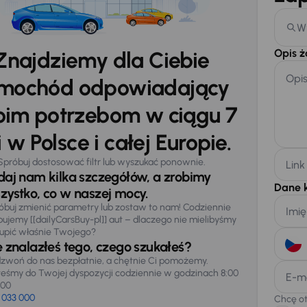
W
Opis 
Znajdziemy dla Ciebie
Opi
mochód odpowiadający
im potrzebom w ciągu 7
 w Polsce i całej Europie.
Spróbuj dostosować filtr lub wyszukać ponownie.
Link
daj nam kilka szczegółów, a zrobimy
Dane 
zystko, co w naszej mocy.
óbuj zmienić parametry lub zostaw to nam! Codziennie
Imię
pujemy [[dailyCarsBuy-pl]] aut – dlaczego nie mielibyśmy
upić właśnie Twojego?
e znalazłeś tego, czego szukałeś?
zwoń do nas bezpłatnie, a chętnie Ci pomożemy.
teśmy do Twojej dyspozycji codziennie w godzinach 8:00
E-m
:00
 033 000
Chcę o