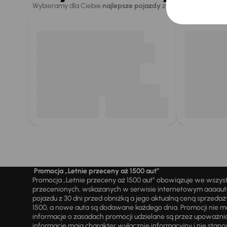
Wybieramy dla Ciebie
najlepsze pojazdy
z naszej oferty. Kupi
Promocja „Letnie przeceny aż 1500 aut”
Promocja „Letnie przeceny aż 1500 aut” obowiązuje we wszy
przecenionych, wskazanych w serwisie internetowym aaaauto.
pojazdu z 30 dni przed obniżką a jego aktualną ceną sprzeda
1500, a nowe auta są dodawane każdego dnia. Promocji nie m
informacje o zasadach promocji udzielane są przez upowa
informacje mają charakter wyłącznie informacyjny i nie stanow