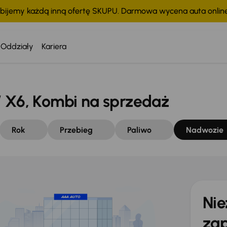
bijemy każdą inną ofertę SKUPU. Darmowa wycena auta onli
Oddziały
Kariera
6, Kombi na sprzedaż
Rok
Przebieg
Paliwo
Nadwozie
Nie
zap