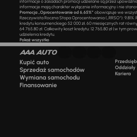
informacje o zasadach promocji udzielane są przez upowa
informacje mają charakter wyłącznie informacyjny i nie stanow
Promocja „Oprocentowanie od 6,65%”
obowiązuje we wszystk
Rzeczywista Roczna Stopa Oprocentowania („RRSO“): 9,81%. R
kredytu konsumenckiego 52 000 zł, 60 miesięcznych rat równy
64 765,80 zł. Całkowity koszt kredytu: 12 765,80 zł (w tym prowi
udzielenia kredytu.
Pokaż wszystko
Kupić auto
Przedsiębi
Oddziały
Sprzedaż samochodów
Kariera
Wymiana samochodu
Finansowanie