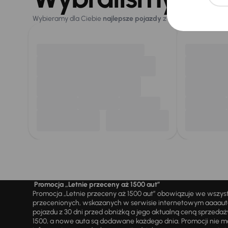
Wybieramy dla Ciebie
najlepsze pojazdy
z naszej oferty. Kupi
Promocja „Letnie przeceny aż 1500 aut”
Promocja „Letnie przeceny aż 1500 aut” obowiązuje we wszy
przecenionych, wskazanych w serwisie internetowym aaaauto.
pojazdu z 30 dni przed obniżką a jego aktualną ceną sprzeda
1500, a nowe auta są dodawane każdego dnia. Promocji nie m