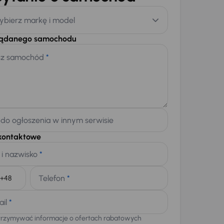
ybierz markę i model
żądanego samochodu
sz samochód
*
 do ogłoszenia w innym serwisie
kontaktowe
 i nazwisko
*
Telefon
*
+48
ail
*
trzymywać informacje o ofertach rabatowych