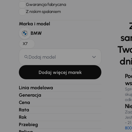
Gwarancja fabryczna
Z niskim spalaniem
Marka i model
BMW
sa
X7
Two
Dodaj model
dni
Dodaj więcej marek
Po
ws
Linia modelowa
Spr
sku
Generacja
odk
Cena
Ni
Rata
Zad
Rok
Jes
- 21
Przebieg
800
Paliwo