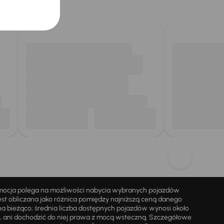
omocja polega na możliwości nabycia wybranych pojazdów
st obliczana jako różnica pomiędzy najniższą ceną danego
na bieżąco; średnia liczba dostępnych pojazdów wynosi około
i, ani dochodzić do niej prawa z mocą wsteczną. Szczegółowe