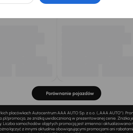
my dla Ciebie
do 400 pojazdów
każdego dnia.
Porównanie pojazdów
stkich placówkach Autocentrum AAA AUTO Sp. z o.o. („AAA AUTO”). Pr
pl/promocja, ze zniżką uwidocznioną w prezentowanej cenie. Zniżka je
ży. Liczba samochodów objętych promocją jest zmienna i aktualizowana 
ożna łączyć z innymi aktualnie obowiązującymi promocjami ani rabatam