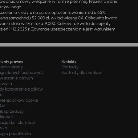
zawarcia umowy wyłącznie w formie pisemnej. Prezentowane
u cywilnego.
zieleniu kredytu na auto z oprocentowaniem od 6,65%.
cena samochodu 52 000 zł, wkład własny 0%. Całkowita kwota
ie stałe w skali roku: 9,00%. Całkowita kwota do zapłaty:
a dzień 11.12.2025 r. Zawarcie ubezpieczenia nie jest warunkiem
menty prawne
Kontakty
lamin strony
Kontakty
uga danych osobowych
Kontakty dla mediów
twarzanie danych
owych
y korzystania z plików
ies
wienia plików cookie
Act
ik sprzedaży
tkowej
acje dot. płatności
wką
tegia podatkowa