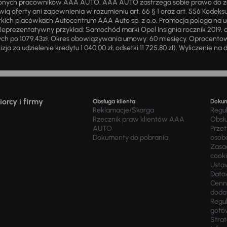
żnionych pracowników AAA AUTO. AAA AUTO zastrzega sobie prawo do 
ią oferty ani zapewnienia w rozumieniu art. 66 § 1 oraz art. 556 Kodeks
ich placówkach Autocentrum AAA Auto sp. z o.o. Promocja polega na ud
eprezentatywny przykład: Samochód marki Opel Insignia rocznik 2019, 
ch po 1079,43zł. Okres obowiązywania umowy: 60 miesięcy. Oprocentowan
zja za udzielenie kredytu 1 040,00 zł, odsetki 11 725,80 zł). Wyliczenie n
orcy i firmy
Obsługa klienta
Doku
Reklamacje/Skarga
Regu
Rzecznik praw klientów AAA
Obsł
AUTO
Prze
Dokumenty do pobrania
osob
Zasad
cook
Usta
Data
Cenn
doda
Regul
gotó
Stra