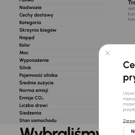
Tr
Nadwozie
Jeś
Eur
Cechy dostawy
Pol
Kategoria
Skrzynia biegów
Napęd
Kolor
Moc
Wyposażenie
Ce
Silnik
pr
Pojemność silnika
Średnie zużycie
Norma emisji
Używam
Emisje CO₂
najwyg
możemy
Liczba drzwi
przyd
Siedzenia
Stan samochodu
Zarząd
Wybraliśmy dla 
N