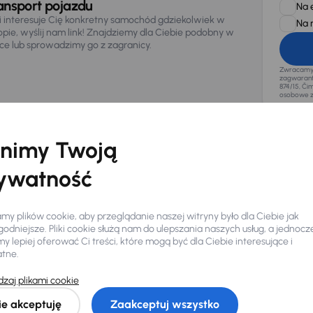
ansport pojazdu
Na 
li interesuje Cię konkretny samochód gdziekolwiek w
Na 
opie, wyślij nam link! Znajdziemy dla Ciebie podobny w
sce lub sprowadzimy go z zagranicy.
Zwracamy u
zagwaranto
874/15, Či
osobowe z
nimy Twoją
ywatność
y plików cookie, aby przeglądanie naszej witryny było dla Ciebie jak
odniejsze. Pliki cookie służą nam do ulepszania naszych usług, a jednocz
 lepiej oferować Ci treści, które mogą być dla Ciebie interesujące i
atne.
zaj plikami cookie
Ciebie
ie akceptuję
Zaakceptuj wszystko