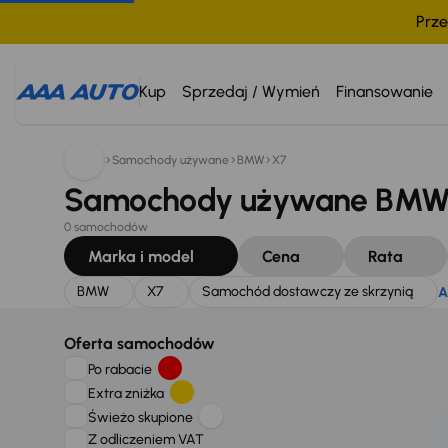
Prze
Szukam:
BMW
X7
Samochód dostawczy ze skrzynią
Kup
Sprzedaj / Wymień
Finansowanie
Samochody używane
BMW
X7
Samochody używane BMW X
0 samochodów
Marka i model
Cena
Rata
BMW
X7
Samochód dostawczy ze skrzynią
A
Oferta samochodów
Po rabacie
Extra zniżka
Świeżo skupione
Z odliczeniem VAT