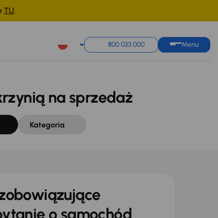
ne
TU
.
Sortuj według
Zapisz wyszukiwanie
800 033 000
Menu
zynią na sprzedaż
Kategoria
zobowiązujące
ytanie o samochód