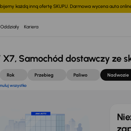
bijemy każdą inną ofertę SKUPU. Darmowa wycena auta onli
Anuluj wszystko
Oddziały
Kariera
7, Samochód dostawczy ze skr
Rok
Przebieg
Paliwo
Nadwozie
nuluj wszystko
Nie
zap