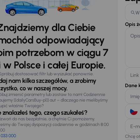
W
Opis 
Znajdziemy dla Ciebie
Opi
mochód odpowiadający
im potrzebom w ciągu 7
 w Polsce i całej Europie.
Spróbuj dostosować filtr lub wyszukać ponownie.
Link
daj nam kilka szczegółów, a zrobimy
Dane 
zystko, co w naszej mocy.
óbuj zmienić parametry lub zostaw to nam! Codziennie
Imię
pujemy [[dailyCarsBuy-pl]] aut – dlaczego nie mielibyśmy
upić właśnie Twojego?
e znalazłeś tego, czego szukałeś?
zwoń do nas bezpłatnie, a chętnie Ci pomożemy.
teśmy do Twojej dyspozycji codziennie w godzinach 8:00
E-m
:00
 033 000
Chcę o