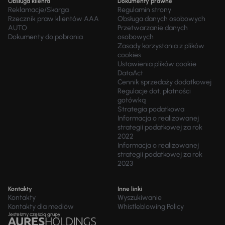
Obsługa klienta
Dokumenty prawne
Reklamacje/Skarga
Regulamin strony
Rzecznik praw klientów AAA
Obsługa danych osobowych
AUTO
Przetwarzanie danych
Dokumenty do pobrania
osobowych
Zasady korzystania z plików
cookies
Ustawienia plików cookie
DataAct
Cennik sprzedaży dodatkowej
Regulacje dot. płatności
gotówką
Strategia podatkowa
Informacja o realizowanej
strategii podatkowej za rok
2022
Informacja o realizowanej
strategii podatkowej za rok
2023
Kontakty
Inne linki
Kontakty
Wyszukiwanie
Kontakty dla mediów
Whistleblowing Policy
Jesteśmy częścią grupy