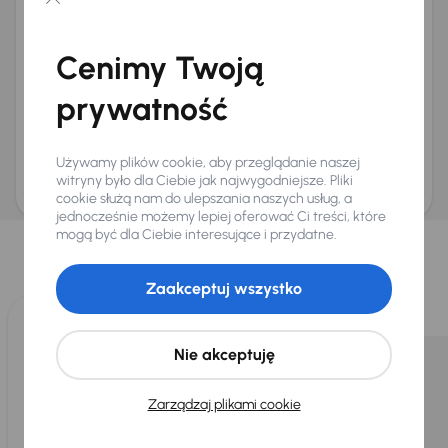
Chcę otrzymywać informacje o ofertach rabatowych
Na e-mail
(opcjonalnie)
Cenimy Twoją
Na numer telefonu
(opcjonalnie)
prywatność
Wyślij zapytanie
Zwracamy uwagę, że umówienie spotkania nie jest równoznaczne z rezerwacją
ani zagwarantowaną dostępnością pojazdu. AURES Holdings a.s., z siedzibą
Używamy plików cookie, aby przeglądanie naszej
Dopraváků 874/15, Čimice, 184 00 Praga 8, będzie przechowywać i przetwarzać
Twoje dane osobowe zgodnie z zasadami ochrony i przetwarzania
danych
witryny było dla Ciebie jak najwygodniejsze. Pliki
osobowych
.
cookie służą nam do ulepszania naszych usług, a
jednocześnie możemy lepiej oferować Ci treści, które
Wybraliśmy dla Ciebie
mogą być dla Ciebie interesujące i przydatne.
Wybieramy dla Ciebie
najlepsze pojazdy
z naszej oferty. Kupimy
dla Ciebie
do 400 pojazdów
każdego dnia.
Zaakceptuj wszystko
Nie akceptuję
Zarządzaj plikami cookie