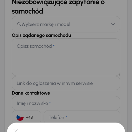
Niezobowiązujące zapytanie o
samochód
Wybierz markę i model
Opis żądanego samochodu
Opisz samochód
*
Link do ogłoszenia w innym serwisie
Dane kontaktowe
Imię i nazwisko
*
Telefon
*
+48
E-mail
*