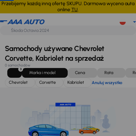
Chevrolet
Corvette
Kabriolet
Anuluj wszystko
Przebijemy każdą inną ofertę SKUPU. Darmowa wycena auta
online
TU
.
Samochody używane Chevrolet
Corvette, Kabriolet na sprzedaż
0 samochodów
3
Marka i model
Cena
Rata
R
Chevrolet
Corvette
Kabriolet
Anuluj wszystko