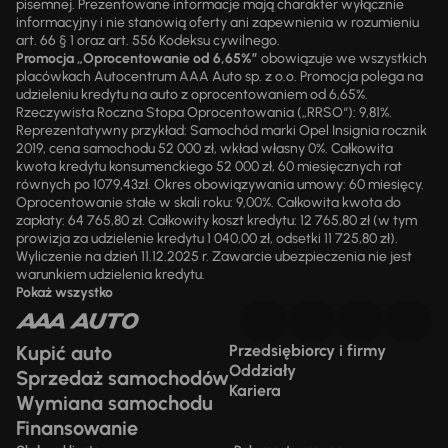
pisemnej. Prezentowane informacje mają charakter wyłącznie
informacyjny i nie stanowią oferty ani zapewnienia w rozumieniu
art. 66 § 1 oraz art. 556 Kodeksu cywilnego.
Promocja „Oprocentowanie od 6,65%”
obowiązuje we wszystkich
placówkach Autocentrum AAA Auto sp. z o.o. Promocja polega na
udzieleniu kredytu na auto z oprocentowaniem od 6,65%.
Rzeczywista Roczna Stopa Oprocentowania („RRSO“): 9,81%.
Reprezentatywny przykład: Samochód marki Opel Insignia rocznik
2019, cena samochodu 52 000 zł, wkład własny 0%. Całkowita
kwota kredytu konsumenckiego 52 000 zł, 60 miesięcznych rat
równych po 1079,43zł. Okres obowiązywania umowy: 60 miesięcy.
Oprocentowanie stałe w skali roku: 9,00%. Całkowita kwota do
zapłaty: 64 765,80 zł. Całkowity koszt kredytu: 12 765,80 zł (w tym
prowizja za udzielenie kredytu 1 040,00 zł, odsetki 11 725,80 zł).
Wyliczenie na dzień 11.12.2025 r. Zawarcie ubezpieczenia nie jest
warunkiem udzielenia kredytu.
Pokaż wszystko
Kupić auto
Przedsiębiorcy i firmy
Oddziały
Sprzedaż samochodów
Kariera
Wymiana samochodu
Finansowanie