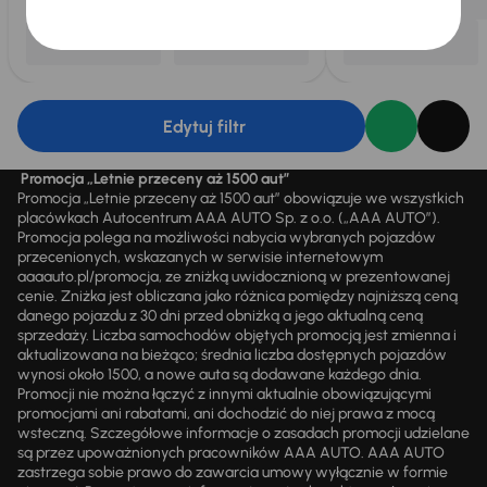
Edytuj filtr
Promocja „Letnie przeceny aż 1500 aut”
Promocja „Letnie przeceny aż 1500 aut” obowiązuje we wszystkich
placówkach Autocentrum AAA AUTO Sp. z o.o. („AAA AUTO”).
Promocja polega na możliwości nabycia wybranych pojazdów
przecenionych, wskazanych w serwisie internetowym
aaaauto.pl/promocja, ze zniżką uwidocznioną w prezentowanej
cenie. Zniżka jest obliczana jako różnica pomiędzy najniższą ceną
danego pojazdu z 30 dni przed obniżką a jego aktualną ceną
sprzedaży. Liczba samochodów objętych promocją jest zmienna i
aktualizowana na bieżąco; średnia liczba dostępnych pojazdów
wynosi około 1500, a nowe auta są dodawane każdego dnia.
Promocji nie można łączyć z innymi aktualnie obowiązującymi
promocjami ani rabatami, ani dochodzić do niej prawa z mocą
wsteczną. Szczegółowe informacje o zasadach promocji udzielane
są przez upoważnionych pracowników AAA AUTO. AAA AUTO
zastrzega sobie prawo do zawarcia umowy wyłącznie w formie