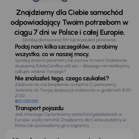
Znajdziemy dla Ciebie samochód
odpowiadający Twoim potrzebom w
ciągu 7 dni w Polsce i całej Europie.
Spróbuj dostosować filtr lub wyszukać ponownie.
Podaj nam kilka szczegółów, a zrobimy
wszystko, co w naszej mocy.
Spróbuj zmienić parametry lub zostaw to nam! Codziennie
skupujemy [[dailyCarsBuy-pl]] aut – dlaczego nie mielibyśmy
odkupić właśnie Twojego?
Nie znalazłeś tego, czego szukałeś?
Zadzwoń do nas bezpłatnie, a chętnie Ci pomożemy.
Jesteśmy do Twojej dyspozycji codziennie w godzinach 8:00 -
21:00
800 033 000
Transport pojazdu
Jeśli interesuje Cię konkretny samochód gdziekolwiek w
Europie, wyślij nam link! Znajdziemy dla Ciebie podobny w
Polsce lub sprowadzimy go z zagranicy.