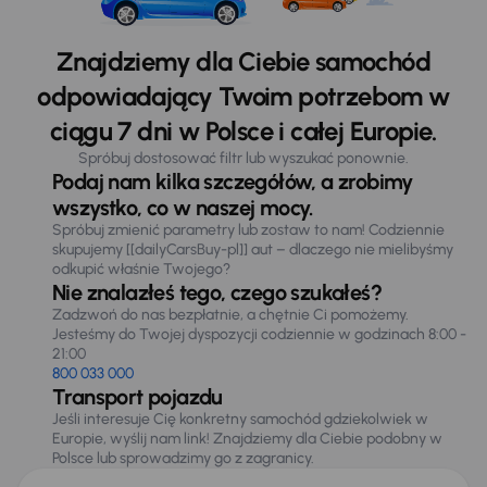
Znajdziemy dla Ciebie samochód
odpowiadający Twoim potrzebom w
ciągu 7 dni w Polsce i całej Europie.
Spróbuj dostosować filtr lub wyszukać ponownie.
Podaj nam kilka szczegółów, a zrobimy
wszystko, co w naszej mocy.
Spróbuj zmienić parametry lub zostaw to nam! Codziennie
skupujemy [[dailyCarsBuy-pl]] aut – dlaczego nie mielibyśmy
odkupić właśnie Twojego?
Nie znalazłeś tego, czego szukałeś?
Zadzwoń do nas bezpłatnie, a chętnie Ci pomożemy.
Jesteśmy do Twojej dyspozycji codziennie w godzinach 8:00 -
21:00
800 033 000
Transport pojazdu
Jeśli interesuje Cię konkretny samochód gdziekolwiek w
Europie, wyślij nam link! Znajdziemy dla Ciebie podobny w
Polsce lub sprowadzimy go z zagranicy.