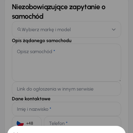
Niezobowiązujące zapytanie o
samochód
Wybierz markę i model
Opis żądanego samochodu
Opisz samochód
*
Link do ogłoszenia w innym serwisie
Dane kontaktowe
Imię i nazwisko
*
Telefon
*