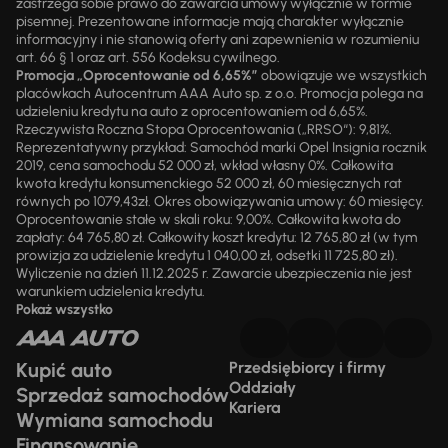
zastrzega sobie prawo do zawarcia umowy wyłącznie w formie
pisemnej. Prezentowane informacje mają charakter wyłącznie
informacyjny i nie stanowią oferty ani zapewnienia w rozumieniu
art. 66 § 1 oraz art. 556 Kodeksu cywilnego.
Promocja „Oprocentowanie od 6,65%”
obowiązuje we wszystkich
placówkach Autocentrum AAA Auto sp. z o.o. Promocja polega na
udzieleniu kredytu na auto z oprocentowaniem od 6,65%.
Rzeczywista Roczna Stopa Oprocentowania („RRSO“): 9,81%.
Reprezentatywny przykład: Samochód marki Opel Insignia rocznik
2019, cena samochodu 52 000 zł, wkład własny 0%. Całkowita
kwota kredytu konsumenckiego 52 000 zł, 60 miesięcznych rat
równych po 1079,43zł. Okres obowiązywania umowy: 60 miesięcy.
Oprocentowanie stałe w skali roku: 9,00%. Całkowita kwota do
zapłaty: 64 765,80 zł. Całkowity koszt kredytu: 12 765,80 zł (w tym
prowizja za udzielenie kredytu 1 040,00 zł, odsetki 11 725,80 zł).
Wyliczenie na dzień 11.12.2025 r. Zawarcie ubezpieczenia nie jest
warunkiem udzielenia kredytu.
Pokaż wszystko
Kupić auto
Przedsiębiorcy i firmy
Oddziały
Sprzedaż samochodów
Kariera
Wymiana samochodu
Finansowanie