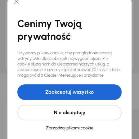
+48
E-mail
*
Chcę otrzymywać informacje o ofertach rabatowych
Cenimy Twoją
Na e-mail
(opcjonalnie)
Na numer telefonu
(opcjonalnie)
prywatność
Wyślij zapytanie
Zwracamy uwagę, że umówienie spotkania nie jest równoznaczne z rezerwacją
Używamy plików cookie, aby przeglądanie naszej
ani zagwarantowaną dostępnością pojazdu. AURES Holdings a.s., z siedzibą
Dopraváků 874/15, Čimice, 184 00 Praga 8, będzie przechowywać i przetwarzać
witryny było dla Ciebie jak najwygodniejsze. Pliki
Twoje dane osobowe zgodnie z zasadami ochrony i przetwarzania
danych
cookie służą nam do ulepszania naszych usług, a
osobowych
.
jednocześnie możemy lepiej oferować Ci treści, które
Wybraliśmy dla Ciebie
mogą być dla Ciebie interesujące i przydatne.
Wybieramy dla Ciebie
najlepsze pojazdy
z naszej oferty. Kupimy
Zaakceptuj wszystko
dla Ciebie
do 400 pojazdów
każdego dnia.
Nie akceptuję
Zarządzaj plikami cookie