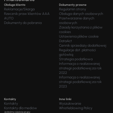
Obsługa klienta
Dokumenty prawne
Reklamacje/Skarga
Regulamin strony
Rzecznik praw klientów AAA
Obsługa danych osobowych
AUTO
Przetwarzanie danych
Dokumenty do pobrania
osobowych
Zasady korzystania z plików
cookies
Ustawienia plików cookie
DataAct
Cennik sprzedaży dodatkowej
Regulacje dot. płatności
gotówką
Strategia podatkowa
Informacja o realizowanej
strategii podatkowej za rok
2022
Informacja o realizowanej
strategii podatkowej za rok
2023
Kontakty
Inne linki
Kontakty
Wyszukiwanie
Kontakty dla mediów
Whistleblowing Policy
Jesteśmy częścią grupy