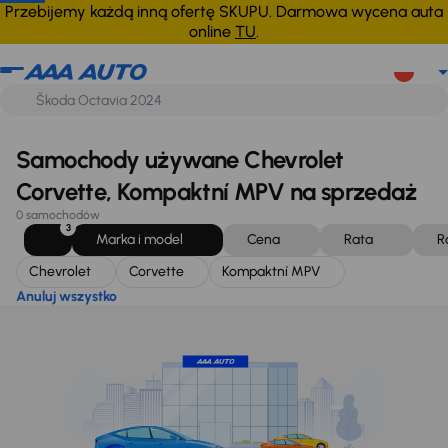
Chevrolet
Corvette
Kompaktní MPV
Anuluj wszystko
Przebijemy każdą inną ofertę SKUPU. Darmowa wycena auta
online
TU
.
Samochody używane Chevrolet
Corvette, Kompaktní MPV na sprzedaż
0 samochodów
3
Marka i model
Cena
Rata
R
Chevrolet
Corvette
Kompaktní MPV
Anuluj wszystko