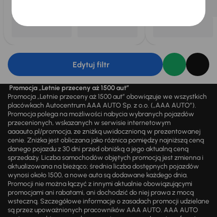
Edytuj filtr
Promocja „Letnie przeceny aż 1500 aut”
Promocja „Letnie przeceny aż 1500 aut” obowiązuje we wszystkich
placówkach Autocentrum AAA AUTO Sp. z o.o. („AAA AUTO”).
Promocja polega na możliwości nabycia wybranych pojazdów
przecenionych, wskazanych w serwisie internetowym
aaaauto.pl/promocja, ze zniżką uwidocznioną w prezentowanej
cenie. Zniżka jest obliczana jako różnica pomiędzy najniższą ceną
danego pojazdu z 30 dni przed obniżką a jego aktualną ceną
sprzedaży. Liczba samochodów objętych promocją jest zmienna i
aktualizowana na bieżąco; średnia liczba dostępnych pojazdów
wynosi około 1500, a nowe auta są dodawane każdego dnia.
Promocji nie można łączyć z innymi aktualnie obowiązującymi
promocjami ani rabatami, ani dochodzić do niej prawa z mocą
wsteczną. Szczegółowe informacje o zasadach promocji udzielane
są przez upoważnionych pracowników AAA AUTO. AAA AUTO