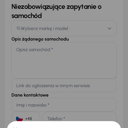
Niezobowiązujące zapytanie o
samochód
Wybierz markę i model
Opis żądanego samochodu
Opisz samochód
*
Link do ogłoszenia w innym serwisie
Dane kontaktowe
Imię i nazwisko
*
Telefon
*