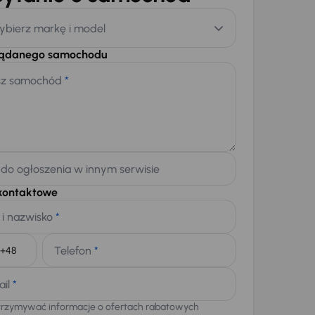
ybierz markę i model
żądanego samochodu
sz samochód
*
 do ogłoszenia w innym serwisie
kontaktowe
 i nazwisko
*
Telefon
*
+48
ail
*
trzymywać informacje o ofertach rabatowych