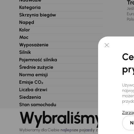
Tr
Kategoria
Jeś
Eur
Skrzynia biegów
Pol
Napęd
Kolor
Moc
Wyposażenie
Silnik
Ce
Pojemność silnika
pr
Średnie zużycie
Norma emisji
Emisje CO₂
Używam
Liczba drzwi
najwyg
możemy
Siedzenia
przyd
Stan samochodu
Wybraliśmy dla 
Zarząd
N
Wybieramy dla Ciebie
najlepsze pojazdy
z naszej oferty. Kupi