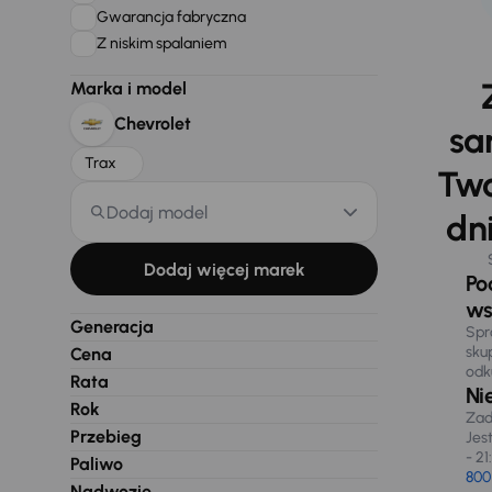
Gwarancja fabryczna
Z niskim spalaniem
Marka i model
Chevrolet
sa
Trax
Two
Dodaj model
dni
Dodaj więcej marek
Po
ws
Generacja
Spr
sku
Cena
odk
Rata
Ni
Rok
Zad
Przebieg
Jes
- 21
Paliwo
800
Nadwozie