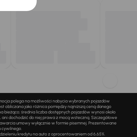
omocja polega na możliwości nabycia wybranych pojazdów
st obliczana jako różnica pomiędzy najniższą ceną danego
na bieżąco; średnia liczba dostępnych pojazdów wynosi około
i, ani dochodzić do niej prawa z mocą wsteczną. Szczegółowe
zawarcia umowy wyłącznie w formie pisemnej. Prezentowane
u cywilnego.
zieleniu kredytu na auto z oprocentowaniem od 6,65%.