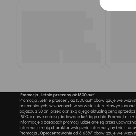
Promocja „Letnie przeceny aż 1500 aut”
Promocja „Letnie przeceny aż 1500 aut” obowiązuje we wszy
przecenionych, wskazanych w serwisie internetowym aaaauto.
pojazdu z 30 dni przed obniżką a jego aktualną ceną sprzeda
1500, a nowe auta są dodawane każdego dnia. Promocji nie m
informacje o zasadach promocji udzielane są przez upowa
informacje mają charakter wyłącznie informacyjny i nie stanow
Promocja „Oprocentowanie od 6,65%”
obowiązuje we wszystk