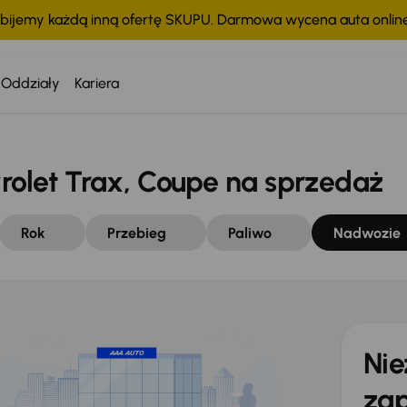
bijemy każdą inną ofertę SKUPU. Darmowa wycena auta onli
Oddziały
Kariera
let Trax, Coupe na sprzedaż
Rok
Przebieg
Paliwo
Nadwozie
Nie
zap