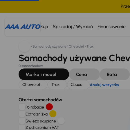
Prze
Szukam:
Chevrolet
Trax
Coupe
Anuluj wszystko
Kup
Sprzedaj / Wymień
Finansowanie
Samochody używane
Chevrolet
Trax
Samochody używane Chevro
0 samochodów
Marka i model
Cena
Rata
Chevrolet
Trax
Coupe
Anuluj wszystko
Oferta samochodów
Po rabacie
Extra zniżka
Świeżo skupione
Z odliczeniem VAT