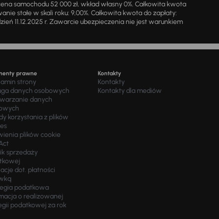
cena samochodu 52 000 zł, wkład własny 0%. Całkowita kwota
ie stałe w skali roku: 9,00%. Całkowita kwota do zapłaty:
a dzień 11.12.2025 r. Zawarcie ubezpieczenia nie jest warunkiem
menty prawne
Kontakty
lamin strony
Kontakty
uga danych osobowych
Kontakty dla mediów
twarzanie danych
owych
y korzystania z plików
ies
wienia plików cookie
Act
ik sprzedaży
tkowej
acje dot. płatności
wką
tegia podatkowa
macja o realizowanej
egii podatkowej za rok