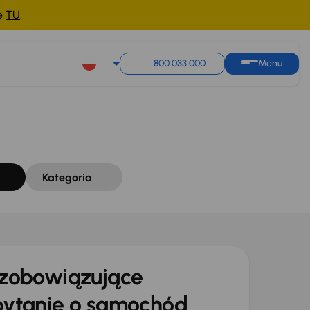
ne
TU
.
Sortuj według
Zapisz wyszukiwanie
800 033 000
Menu
Kategoria
zobowiązujące
ytanie o samochód