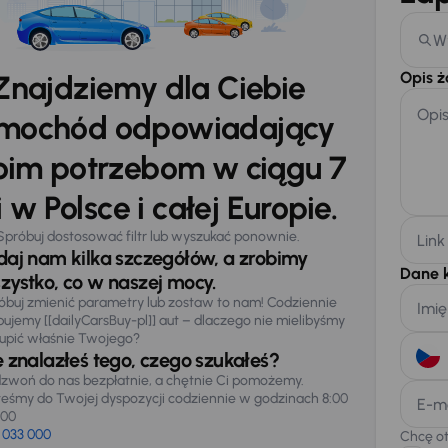
W
Opis 
Znajdziemy dla Ciebie
Opi
mochód odpowiadający
im potrzebom w ciągu 7
 w Polsce i całej Europie.
Spróbuj dostosować filtr lub wyszukać ponownie.
Link
daj nam kilka szczegółów, a zrobimy
Dane 
zystko, co w naszej mocy.
óbuj zmienić parametry lub zostaw to nam! Codziennie
Imię
pujemy [[dailyCarsBuy-pl]] aut – dlaczego nie mielibyśmy
upić właśnie Twojego?
e znalazłeś tego, czego szukałeś?
zwoń do nas bezpłatnie, a chętnie Ci pomożemy.
teśmy do Twojej dyspozycji codziennie w godzinach 8:00
E-m
:00
 033 000
Chcę o