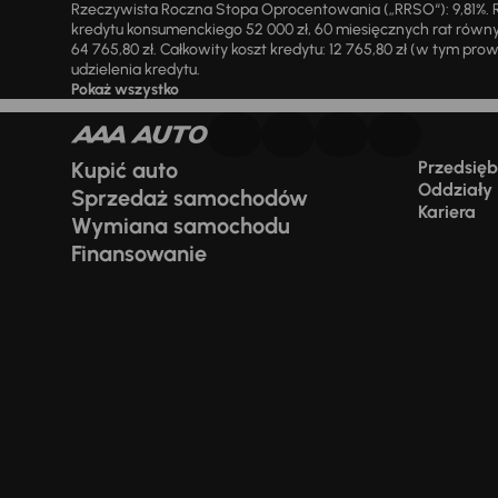
Rzeczywista Roczna Stopa Oprocentowania („RRSO“): 9,81%. R
kredytu konsumenckiego 52 000 zł, 60 miesięcznych rat równy
64 765,80 zł. Całkowity koszt kredytu: 12 765,80 zł (w tym prowi
udzielenia kredytu.
Pokaż wszystko
Kupić auto
Przedsiębi
Oddziały
Sprzedaż samochodów
Kariera
Wymiana samochodu
Finansowanie