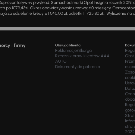
eprezentatywny przykład: Samochód marki Opel Insignia rocznik 2019, 
ch po 1079,43zł. Okres obowiązywania umowy: 60 miesięcy. Oprocentowan
zja za udzielenie kredytu 1 040,00 zł, odsetki 11 725,80 zł). Wyliczenie n
orcy i firmy
Obsługa klienta
Doku
Reklamacje/Skarga
Regu
Rzecznik praw klientów AAA
Obsł
AUTO
Prze
Dokumenty do pobrania
osob
Zasad
cook
Usta
Data
Cenn
doda
Regul
gotó
Stra
Infor
strat
2022