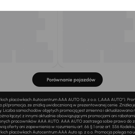
Porównanie pojazdów
stkich placówkach Autocentrum AAA AUTO Sp. z o.o. („AAA AUTO”). Pr
pl/promocja, ze zniżką uwidocznioną w prezentowanej cenie. Zniżka je
ży. Liczba samochodów objętych promocją jest zmienna i aktualizowana 
ożna łączyć z innymi aktualnie obowiązującymi promocjami ani rabatam
żnionych pracowników AAA AUTO. AAA AUTO zastrzega sobie prawo do 
ią oferty ani zapewnienia w rozumieniu art. 66 § 1 oraz art. 556 Kodeks
ich placówkach Autocentrum AAA Auto sp. z o.o. Promocja polega na ud