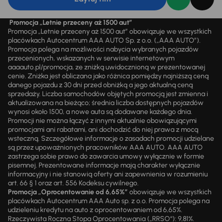
Promocja „Letnie przeceny aż 1500 aut”
Promocja „Letnie przeceny aż 1500 aut” obowiązuje we wszystkich
placówkach Autocentrum AAA AUTO Sp. z o.o. („AAA AUTO”).
Promocja polega na możliwości nabycia wybranych pojazdów
przecenionych, wskazanych w serwisie internetowym
aaaauto.pl/promocja, ze zniżką uwidocznioną w prezentowanej
cenie. Zniżka jest obliczana jako różnica pomiędzy najniższą ceną
danego pojazdu z 30 dni przed obniżką a jego aktualną ceną
sprzedaży. Liczba samochodów objętych promocją jest zmienna i
aktualizowana na bieżąco; średnia liczba dostępnych pojazdów
wynosi około 1500, a nowe auta są dodawane każdego dnia.
Promocji nie można łączyć z innymi aktualnie obowiązującymi
promocjami ani rabatami, ani dochodzić do niej prawa z mocą
wsteczną. Szczegółowe informacje o zasadach promocji udzielane
są przez upoważnionych pracowników AAA AUTO. AAA AUTO
zastrzega sobie prawo do zawarcia umowy wyłącznie w formie
pisemnej. Prezentowane informacje mają charakter wyłącznie
informacyjny i nie stanowią oferty ani zapewnienia w rozumieniu
art. 66 § 1 oraz art. 556 Kodeksu cywilnego.
Promocja „Oprocentowanie od 6,65%”
obowiązuje we wszystkich
placówkach Autocentrum AAA Auto sp. z o.o. Promocja polega na
udzieleniu kredytu na auto z oprocentowaniem od 6,65%.
Rzeczywista Roczna Stopa Oprocentowania („RRSO“): 9,81%.