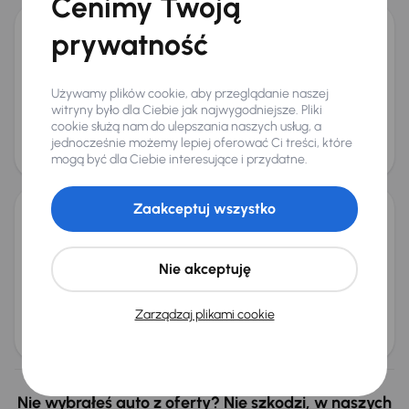
Cenimy Twoją
prywatność
Citroen C-Elysee
2014
174 115 km
Benzyna
1.2 VTi
53 kW
Książka serwisowa
Auta krajowe
1.2 VTi
Salon Polska
Używamy plików cookie, aby przeglądanie naszej
witryny było dla Ciebie jak najwygodniejsze. Pliki
+2 kolejnych
cookie służą nam do ulepszania naszych usług, a
Miesięczna rata
Cena
jednocześnie możemy lepiej oferować Ci treści, które
od 71 zł
12 000 zł
mogą być dla Ciebie interesujące i przydatne.
Zaakceptuj wszystko
Citroen C-Elysee
2015
123 997 km
Benzyna
1.2 VTi
53 kW
Nie akceptuję
Książka serwisowa
Auta krajowe
1.2 VTi
Salon Polska
+3 kolejnych
Zarządzaj plikami cookie
Miesięczna rata
Cena
od 95 zł
16 000 zł
Nie wybrałeś auto z oferty? Nie szkodzi, w naszych