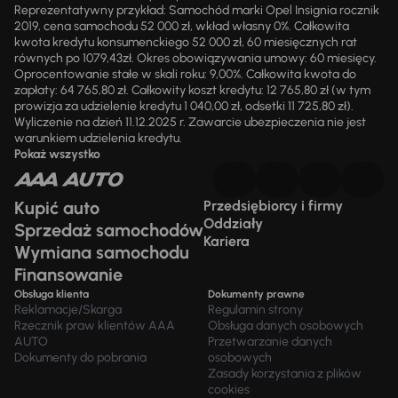
Reprezentatywny przykład: Samochód marki Opel Insignia rocznik
2019, cena samochodu 52 000 zł, wkład własny 0%. Całkowita
kwota kredytu konsumenckiego 52 000 zł, 60 miesięcznych rat
równych po 1079,43zł. Okres obowiązywania umowy: 60 miesięcy.
Oprocentowanie stałe w skali roku: 9,00%. Całkowita kwota do
zapłaty: 64 765,80 zł. Całkowity koszt kredytu: 12 765,80 zł (w tym
prowizja za udzielenie kredytu 1 040,00 zł, odsetki 11 725,80 zł).
Wyliczenie na dzień 11.12.2025 r. Zawarcie ubezpieczenia nie jest
warunkiem udzielenia kredytu.
Pokaż wszystko
Kupić auto
Przedsiębiorcy i firmy
Oddziały
Sprzedaż samochodów
Kariera
Wymiana samochodu
Finansowanie
Obsługa klienta
Dokumenty prawne
Reklamacje/Skarga
Regulamin strony
Rzecznik praw klientów AAA
Obsługa danych osobowych
AUTO
Przetwarzanie danych
Dokumenty do pobrania
osobowych
Zasady korzystania z plików
cookies