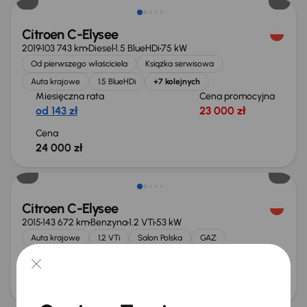
Citroen C-Elysee
2019
103 743 km
Diesel
1.5 BlueHDi
75 kW
Od pierwszego właściciela
Książka serwisowa
Auta krajowe
1.5 BlueHDi
+7 kolejnych
Miesięczna rata
Cena promocyjna
od 143 zł
23 000 zł
Cena
24 000 zł
Citroen C-Elysee
2015
143 672 km
Benzyna
1.2 VTi
53 kW
Auta krajowe
1.2 VTi
Salon Polska
GAZ
+2 kolejnych
Miesięczna rata
Cena
od 116 zł
19 500 zł