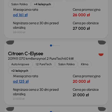
Salon Polska
+4 kolejnych
Miesięczna rata
Cena promocyjna
od 161 zł
26 000 zł
Najniższa cena z 30 dni przed
Cena po obniżce
obniżką
27 000 zł
28 000 zł
Taniej o 500 zł
Citroen C-Elysee
2019
111 070 km
Benzyna
1.2 PureTech
60 kW
Auta krajowe
1.2 PureTech
Salon Polska
Klima
+2 kolejnych
Miesięczna rata
Cena promocyjna
od 125 zł
20 000 zł
Najniższa cena z 30 dni przed
Cena po obniżce
obniżką
21 000 zł
21 500 zł
Taniej o 2 000 zł