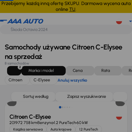
Citroen
C-Elysee
Anuluj wszystko
Przebijemy każdą inną ofertę SKUPU. Darmowa wycena auta
online
TU
.
Samochody używane Citroen C-Elysee
na sprzedaż
8 samochodów
2
Marka i model
Cena
Rata
R
Citroen
C-Elysee
Anuluj wszystko
Taniej o 1 000 zł
Sortuj według
Zapisz wyszukiwanie
Citroen C-Elysee
2019
72 758 km
Benzyna
1.2 PureTech
60 kW
Książka serwisowa
Auta krajowe
1.2 PureTech