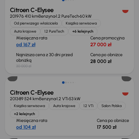
Citroen C-Elysee
2019
76 410 km
Benzyna
1.2 PureTech
60 kW
Od pierwszego właściciela
Książka serwisowa
Auta krajowe
1.2 PureTech
+6 kolejnych
Miesięczna rata
Cena promocyjna
od 167 zł
27 000 zł
Najniższa cena z 30 dni przed
Cena po obniżce
obniżką
28 000 zł
30 000 zł
Taniej o 500 zł
Citroen C-Elysee
2013
89 524 km
Benzyna
1.2 VTi
53 kW
Książka serwisowa
Auta krajowe
1.2 VTi
Salon Polska
+2 kolejnych
Miesięczna rata
Cena po obniżce
od 104 zł
17 500 zł