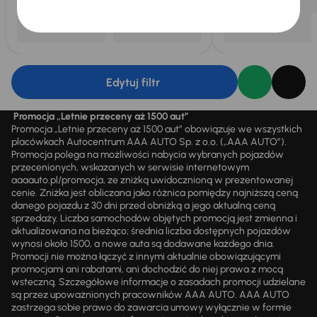
Edytuj filtr
Promocja „Letnie przeceny aż 1500 aut”
Promocja „Letnie przeceny aż 1500 aut” obowiązuje we wszystkich
placówkach Autocentrum AAA AUTO Sp. z o.o. („AAA AUTO”).
Promocja polega na możliwości nabycia wybranych pojazdów
przecenionych, wskazanych w serwisie internetowym
aaaauto.pl/promocja, ze zniżką uwidocznioną w prezentowanej
cenie. Zniżka jest obliczana jako różnica pomiędzy najniższą ceną
danego pojazdu z 30 dni przed obniżką a jego aktualną ceną
sprzedaży. Liczba samochodów objętych promocją jest zmienna i
aktualizowana na bieżąco; średnia liczba dostępnych pojazdów
wynosi około 1500, a nowe auta są dodawane każdego dnia.
Promocji nie można łączyć z innymi aktualnie obowiązującymi
promocjami ani rabatami, ani dochodzić do niej prawa z mocą
wsteczną. Szczegółowe informacje o zasadach promocji udzielane
są przez upoważnionych pracowników AAA AUTO. AAA AUTO
zastrzega sobie prawo do zawarcia umowy wyłącznie w formie