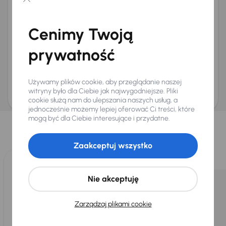
Chcę otrzymywać informacje o ofertach rabatowych
Na e-mail
(opcjonalnie)
Cenimy Twoją
Na numer telefonu
(opcjonalnie)
prywatność
Wyślij zapytanie
Zwracamy uwagę, że umówienie spotkania nie jest równoznaczne z rezerwacją
ani zagwarantowaną dostępnością pojazdu. AURES Holdings a.s., z siedzibą
Używamy plików cookie, aby przeglądanie naszej
Dopraváků 874/15, Čimice, 184 00 Praga 8, będzie przechowywać i przetwarzać
Twoje dane osobowe zgodnie z zasadami ochrony i przetwarzania
danych
witryny było dla Ciebie jak najwygodniejsze. Pliki
osobowych
.
cookie służą nam do ulepszania naszych usług, a
jednocześnie możemy lepiej oferować Ci treści, które
Wybraliśmy dla Ciebie
mogą być dla Ciebie interesujące i przydatne.
Wybieramy dla Ciebie
najlepsze pojazdy
z naszej oferty. Kupimy
dla Ciebie
do 400 pojazdów
każdego dnia.
Zaakceptuj wszystko
Nie akceptuję
Zarządzaj plikami cookie