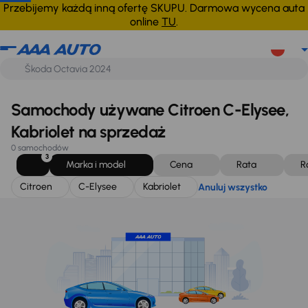
Citroen
C-Elysee
Kabriolet
Anuluj wszystko
Przebijemy każdą inną ofertę SKUPU. Darmowa wycena auta
online
TU
.
Samochody używane Citroen C-Elysee,
Kabriolet na sprzedaż
0 samochodów
3
Marka i model
Cena
Rata
R
Citroen
C-Elysee
Kabriolet
Anuluj wszystko