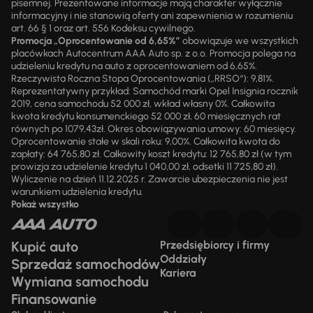
pisemnej. Prezentowane informacje mają charakter wyłącznie
informacyjny i nie stanowią oferty ani zapewnienia w rozumieniu
art. 66 § 1 oraz art. 556 Kodeksu cywilnego.
Promocja „Oprocentowanie od 6,65%”
obowiązuje we wszystkich
placówkach Autocentrum AAA Auto sp. z o.o. Promocja polega na
udzieleniu kredytu na auto z oprocentowaniem od 6,65%.
Rzeczywista Roczna Stopa Oprocentowania („RRSO“): 9,81%.
Reprezentatywny przykład: Samochód marki Opel Insignia rocznik
2019, cena samochodu 52 000 zł, wkład własny 0%. Całkowita
kwota kredytu konsumenckiego 52 000 zł, 60 miesięcznych rat
równych po 1079,43zł. Okres obowiązywania umowy: 60 miesięcy.
Oprocentowanie stałe w skali roku: 9,00%. Całkowita kwota do
zapłaty: 64 765,80 zł. Całkowity koszt kredytu: 12 765,80 zł (w tym
prowizja za udzielenie kredytu 1 040,00 zł, odsetki 11 725,80 zł).
Wyliczenie na dzień 11.12.2025 r. Zawarcie ubezpieczenia nie jest
warunkiem udzielenia kredytu.
Pokaż wszystko
Kupić auto
Przedsiębiorcy i firmy
Oddziały
Sprzedaż samochodów
Kariera
Wymiana samochodu
Finansowanie