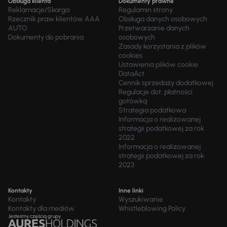
Obsługa klienta
Dokumenty prawne
Reklamacje/Skarga
Regulamin strony
Rzecznik praw klientów AAA
Obsługa danych osobowych
AUTO
Przetwarzanie danych
Dokumenty do pobrania
osobowych
Zasady korzystania z plików
cookies
Ustawienia plików cookie
DataAct
Cennik sprzedaży dodatkowej
Regulacje dot. płatności
gotówką
Strategia podatkowa
Informacja o realizowanej
strategii podatkowej za rok
2022
Informacja o realizowanej
strategii podatkowej za rok
2023
Kontakty
Inne linki
Kontakty
Wyszukiwanie
Kontakty dla mediów
Whistleblowing Policy
Jesteśmy częścią grupy