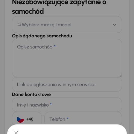
Niezobowiązujące zapytanie o
samochód
Wybierz markę i model
Opis żądanego samochodu
Opisz samochód
*
Link do ogłoszenia w innym serwisie
Dane kontaktowe
Imię i nazwisko
*
Telefon
*
+48
E-mail
*