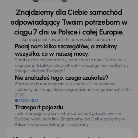
Znajdziemy dla Ciebie samochód
odpowiadający Twoim potrzebom w
ciągu 7 dni w Polsce i całej Europie.
Spróbuj dostosować filtr lub wyszukać ponownie.
Podaj nam kilka szczegółów, a zrobimy
wszystko, co w naszej mocy.
Spróbuj zmienić parametry lub zostaw to nam! Codziennie
skupujemy [[dailyCarsBuy-pl]] aut – dlaczego nie mielibyśmy
odkupić właśnie Twojego?
Nie znalazłeś tego, czego szukałeś?
Zadzwoń do nas bezpłatnie, a chętnie Ci pomożemy.
Jesteśmy do Twojej dyspozycji codziennie w godzinach 8:00 -
21:00
800 033 000
Transport pojazdu
Jeśli interesuje Cię konkretny samochód gdziekolwiek w
Europie, wyślij nam link! Znajdziemy dla Ciebie podobny w
Polsce lub sprowadzimy go z zagranicy.