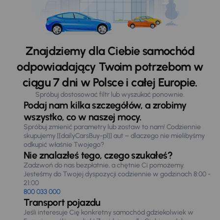
Znajdziemy dla Ciebie samochód
odpowiadający Twoim potrzebom w
ciągu 7 dni w Polsce i całej Europie.
Spróbuj dostosować filtr lub wyszukać ponownie.
Podaj nam kilka szczegółów, a zrobimy
wszystko, co w naszej mocy.
Spróbuj zmienić parametry lub zostaw to nam! Codziennie
skupujemy [[dailyCarsBuy-pl]] aut – dlaczego nie mielibyśmy
odkupić właśnie Twojego?
Nie znalazłeś tego, czego szukałeś?
Zadzwoń do nas bezpłatnie, a chętnie Ci pomożemy.
Jesteśmy do Twojej dyspozycji codziennie w godzinach 8:00 -
21:00
800 033 000
Transport pojazdu
Jeśli interesuje Cię konkretny samochód gdziekolwiek w