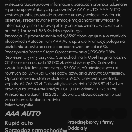
wsteczną. Szczegółowe informacje o zasadach promocji udzielane
są przez upoważnionych pracowników AAA AUTO. AAA AUTO
zastrzega sobie prawo do zawarcia umowy wyłącznie w formie
pisemnej. Prezentowane informacje mają charakter wyłącznie
informacyjny i nie stanowią oferty ani zapewnienia w rozumieniu
art. 66 § 1 oraz art. 556 Kodeksu cywilnego.
Promocja „Oprocentowanie od 6,65%”
obowiązuje we wszystkich
placówkach Autocentrum AAA Auto sp. z o.o. Promocja polega na
udzieleniu kredytu na auto z oprocentowaniem od 6,65%.
Rzeczywista Roczna Stopa Oprocentowania („RRSO“): 9,81%.
Reprezentatywny przykład: Samochód marki Opel Insignia rocznik
2019, cena samochodu 52 000 zł, wkład własny 0%. Całkowita
kwota kredytu konsumenckiego 52 000 zł, 60 miesięcznych rat
równych po 1079,43zł. Okres obowiązywania umowy: 60 miesięcy.
Oprocentowanie stałe w skali roku: 9,00%. Całkowita kwota do
zapłaty: 64 765,80 zł. Całkowity koszt kredytu: 12 765,80 zł (w tym
prowizja za udzielenie kredytu 1 040,00 zł, odsetki 11 725,80 zł).
Wyliczenie na dzień 11.12.2025 r. Zawarcie ubezpieczenia nie jest
warunkiem udzielenia kredytu.
Pokaż wszystko
Kupić auto
Przedsiębiorcy i firmy
Oddziały
Sprzedaż samochodów