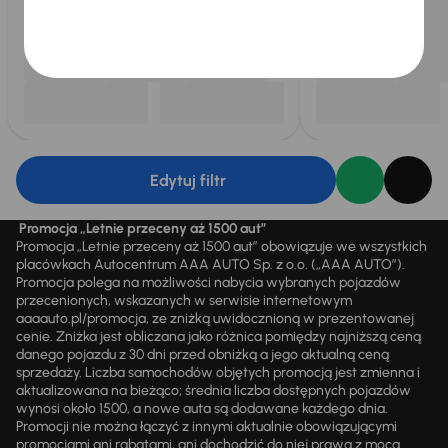
Edytuj filtr
Promocja „Letnie przeceny aż 1500 aut”
Promocja „Letnie przeceny aż 1500 aut” obowiązuje we wszystkich
placówkach Autocentrum AAA AUTO Sp. z o.o. („AAA AUTO”).
Promocja polega na możliwości nabycia wybranych pojazdów
przecenionych, wskazanych w serwisie internetowym
aaaauto.pl/promocja, ze zniżką uwidocznioną w prezentowanej
cenie. Zniżka jest obliczana jako różnica pomiędzy najniższą ceną
danego pojazdu z 30 dni przed obniżką a jego aktualną ceną
sprzedaży. Liczba samochodów objętych promocją jest zmienna i
aktualizowana na bieżąco; średnia liczba dostępnych pojazdów
wynosi około 1500, a nowe auta są dodawane każdego dnia.
Promocji nie można łączyć z innymi aktualnie obowiązującymi
promocjami ani rabatami, ani dochodzić do niej prawa z mocą