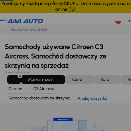
Citroen
C3 Aircross
Samochód dostawczy ze skrzynią
Anuluj wszystko
Przebijemy każdą inną ofertę SKUPU. Darmowa wycena auta
online
TU
.
Samochody używane Citroen C3
Aircross, Samochód dostawczy ze
skrzynią na sprzedaż
0 samochodów
3
Marka i model
Cena
Rata
R
Citroen
C3 Aircross
Samochód dostawczy ze skrzynią
Anuluj wszystko