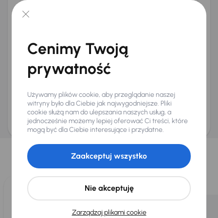
Telefon
*
+48
E-mail
*
Cenimy Twoją
Chcę otrzymywać informacje o ofertach rabatowych
Na e-mail
(opcjonalnie)
prywatność
Na numer telefonu
(opcjonalnie)
Wyślij zapytanie
Używamy plików cookie, aby przeglądanie naszej
Zwracamy uwagę, że umówienie spotkania nie jest równoznaczne z rezerwacją
witryny było dla Ciebie jak najwygodniejsze. Pliki
ani zagwarantowaną dostępnością pojazdu. AURES Holdings a.s., z siedzibą
cookie służą nam do ulepszania naszych usług, a
Dopraváků 874/15, Čimice, 184 00 Praga 8, będzie przechowywać i przetwarzać
Twoje dane osobowe zgodnie z zasadami ochrony i przetwarzania
danych
jednocześnie możemy lepiej oferować Ci treści, które
osobowych
.
mogą być dla Ciebie interesujące i przydatne.
Wybraliśmy dla Ciebie
Zaakceptuj wszystko
Wybieramy dla Ciebie
najlepsze pojazdy
z naszej oferty. Kupimy
dla Ciebie
do 400 pojazdów
każdego dnia.
Nie akceptuję
Zarządzaj plikami cookie