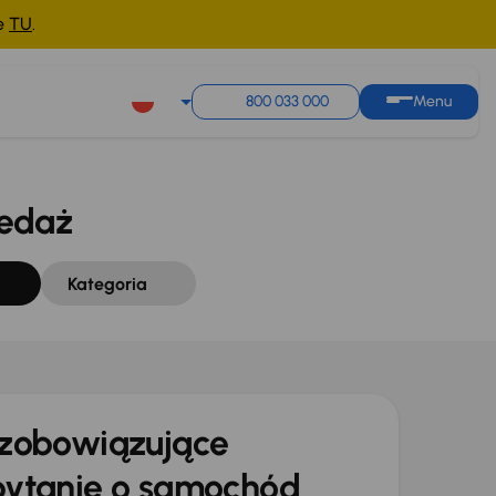
ne
TU
.
Sortuj według
Zapisz wyszukiwanie
800 033 000
Menu
zedaż
Kategoria
zobowiązujące
ytanie o samochód