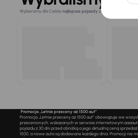
Wybieramy dla Ciebie
najlepsze pojazdy
z naszej oferty. Kupi
Promocja „Letnie przeceny aż 1500 aut”
Promocja „Letnie przeceny aż 1500 aut” obowiązuje we wszy
przecenionych, wskazanych w serwisie internetowym aaaauto.
pojazdu z 30 dni przed obniżką a jego aktualną ceną sprzeda
1500, a nowe auta są dodawane każdego dnia. Promocji nie m