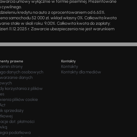
zawarcia umowy wyłącznie w formie pisemnej. Prezentowane
u cywilnego.
zieleniu kredytu na auto z oprocentowaniem od 6,65%.
cena samochodu 52 000 zł, wkład własny 0%. Całkowita kwota
ie stałe w skali roku: 9,00%. Całkowita kwota do zapłaty:
a dzień 11.12.2025 r. Zawarcie ubezpieczenia nie jest warunkiem
menty prawne
Kontakty
lamin strony
Kontakty
uga danych osobowych
Kontakty dla mediów
twarzanie danych
owych
y korzystania z plików
ies
wienia plików cookie
Act
ik sprzedaży
tkowej
acje dot. płatności
wką
tegia podatkowa