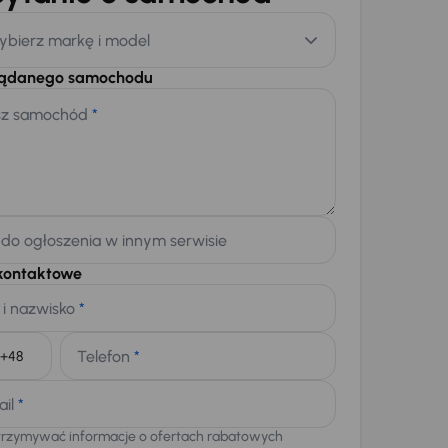
ybierz markę i model
żądanego samochodu
sz samochód
*
 do ogłoszenia w innym serwisie
kontaktowe
 i nazwisko
*
Telefon
*
+48
ail
*
trzymywać informacje o ofertach rabatowych