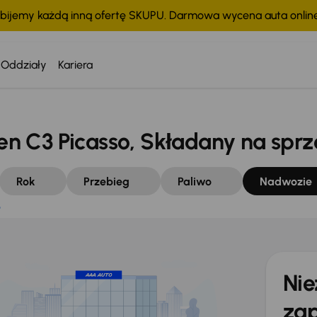
bijemy każdą inną ofertę SKUPU. Darmowa wycena auta onli
tko
Oddziały
Kariera
n C3 Picasso, Składany na spr
Rok
Przebieg
Paliwo
Nadwozie
o
Nie
zap