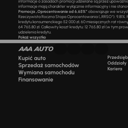
informacje o zasadach promocji udzielane są przez upowa
informacje mają charakter wyłącznie informacyjny i nie stanow
Promocja „Oprocentowanie od 6,65%”
obowiązuje we wszystk
Rzeczywista Roczna Stopa Oprocentowania („RRSO“): 9,81%. R
kredytu konsumenckiego 52 000 zł, 60 miesięcznych rat równy
64 765,80 zł. Całkowity koszt kredytu: 12 765,80 zł (w tym prowi
udzielenia kredytu.
Pokaż wszystko
Kupić auto
Przedsiębi
Oddziały
Sprzedaż samochodów
Kariera
Wymiana samochodu
Finansowanie