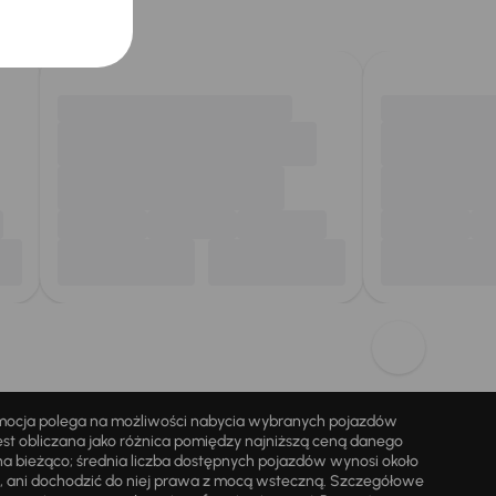
omocja polega na możliwości nabycia wybranych pojazdów
st obliczana jako różnica pomiędzy najniższą ceną danego
na bieżąco; średnia liczba dostępnych pojazdów wynosi około
i, ani dochodzić do niej prawa z mocą wsteczną. Szczegółowe