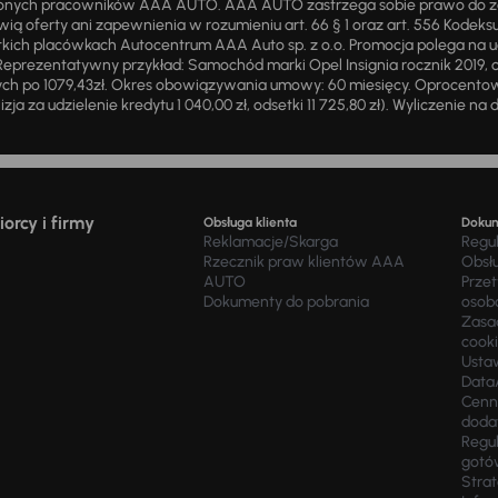
żnionych pracowników AAA AUTO. AAA AUTO zastrzega sobie prawo do 
ią oferty ani zapewnienia w rozumieniu art. 66 § 1 oraz art. 556 Kodeks
ich placówkach Autocentrum AAA Auto sp. z o.o. Promocja polega na ud
eprezentatywny przykład: Samochód marki Opel Insignia rocznik 2019, 
ch po 1079,43zł. Okres obowiązywania umowy: 60 miesięcy. Oprocentowan
zja za udzielenie kredytu 1 040,00 zł, odsetki 11 725,80 zł). Wyliczenie n
orcy i firmy
Obsługa klienta
Doku
Reklamacje/Skarga
Regu
Rzecznik praw klientów AAA
Obsł
AUTO
Prze
Dokumenty do pobrania
osob
Zasad
cook
Usta
Data
Cenn
doda
Regul
gotó
Stra