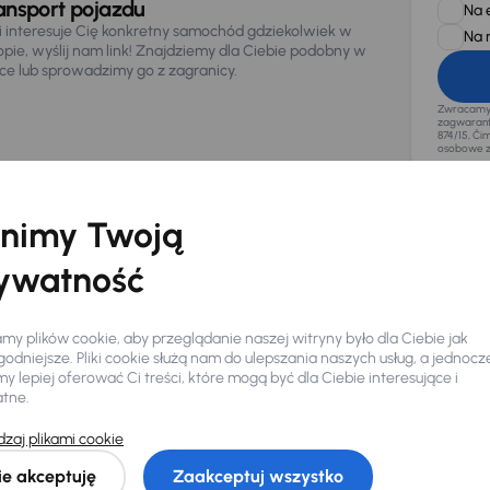
ansport pojazdu
Na 
li interesuje Cię konkretny samochód gdziekolwiek w
Na 
opie, wyślij nam link! Znajdziemy dla Ciebie podobny w
sce lub sprowadzimy go z zagranicy.
Zwracamy u
zagwaranto
874/15, Či
osobowe z
nimy Twoją
ywatność
y plików cookie, aby przeglądanie naszej witryny było dla Ciebie jak
odniejsze. Pliki cookie służą nam do ulepszania naszych usług, a jednocz
 lepiej oferować Ci treści, które mogą być dla Ciebie interesujące i
atne.
zaj plikami cookie
Ciebie
ie akceptuję
Zaakceptuj wszystko