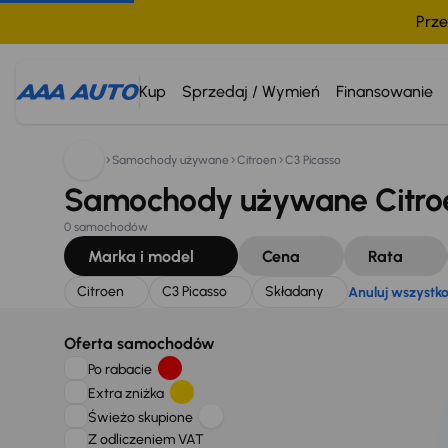
Prze
Szukam:
Citroen
C3 Picasso
Składany
Anuluj wszys
Kup
Sprzedaj / Wymień
Finansowanie
Samochody używane
Citroen
C3 Picasso
Samochody używane Citroe
0 samochodów
Marka i model
Cena
Rata
Citroen
C3 Picasso
Składany
Anuluj wszystk
Oferta samochodów
Po rabacie
Extra zniżka
Świeżo skupione
Z odliczeniem VAT