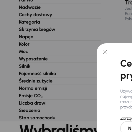
Tr
Nadwozie
Jeś
Eur
Cechy dostawy
Pol
Kategoria
Skrzynia biegów
Napęd
Kolor
Moc
Wyposażenie
Ce
Silnik
pr
Pojemność silnika
Średnie zużycie
Norma emisji
Używam
Emisje CO₂
najwyg
możemy
Liczba drzwi
przyd
Siedzenia
Stan samochodu
Zarząd
Wybraliśmy dla 
N