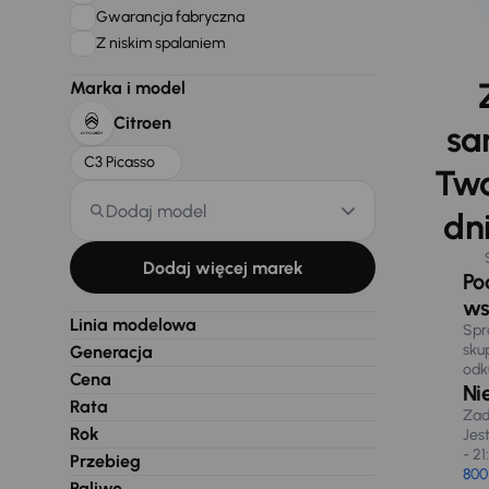
Gwarancja fabryczna
Z niskim spalaniem
Marka i model
Citroen
sa
C3 Picasso
Two
Dodaj model
dni
Dodaj więcej marek
Po
ws
Linia modelowa
Spr
sku
Generacja
odk
Cena
Ni
Rata
Zad
Rok
Jes
- 21
Przebieg
800
Paliwo