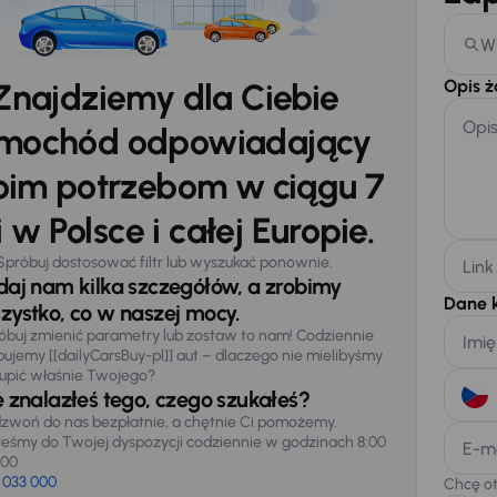
W
Opis 
Znajdziemy dla Ciebie
Opi
mochód odpowiadający
im potrzebom w ciągu 7
 w Polsce i całej Europie.
Spróbuj dostosować filtr lub wyszukać ponownie.
Link
daj nam kilka szczegółów, a zrobimy
Dane 
zystko, co w naszej mocy.
óbuj zmienić parametry lub zostaw to nam! Codziennie
Imię
pujemy [[dailyCarsBuy-pl]] aut – dlaczego nie mielibyśmy
upić właśnie Twojego?
e znalazłeś tego, czego szukałeś?
zwoń do nas bezpłatnie, a chętnie Ci pomożemy.
teśmy do Twojej dyspozycji codziennie w godzinach 8:00
E-m
:00
 033 000
Chcę o