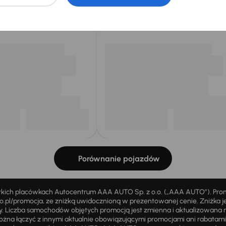
my dla Ciebie
do 400 pojazdów
każdego dnia.
Porównanie pojazdów
stkich placówkach Autocentrum AAA AUTO Sp. z o.o. („AAA AUTO”). Pr
pl/promocja, ze zniżką uwidocznioną w prezentowanej cenie. Zniżka je
ży. Liczba samochodów objętych promocją jest zmienna i aktualizowana 
ożna łączyć z innymi aktualnie obowiązującymi promocjami ani rabatam