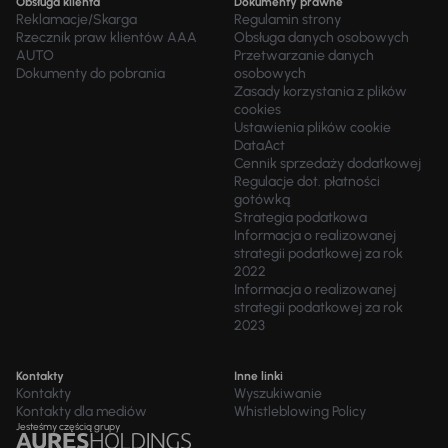
Obsługa klienta
Dokumenty prawne
Reklamacje/Skarga
Regulamin strony
Rzecznik praw klientów AAA
Obsługa danych osobowych
AUTO
Przetwarzanie danych
Dokumenty do pobrania
osobowych
Zasady korzystania z plików
cookies
Ustawienia plików cookie
DataAct
Cennik sprzedaży dodatkowej
Regulacje dot. płatności
gotówką
Strategia podatkowa
Informacja o realizowanej
strategii podatkowej za rok
2022
Informacja o realizowanej
strategii podatkowej za rok
2023
Kontakty
Inne linki
Kontakty
Wyszukiwanie
Kontakty dla mediów
Whistleblowing Policy
Jesteśmy częścią grupy