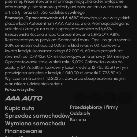
pisemnej. Prezentowane informacje mają charakter wyłącznie
informacyjny i nie stanowią oferty ani zapewnienia w rozumieniu
art. 66 § 1 oraz art. 556 Kodeksu cywilnego.
Promocja „Oprocentowanie od 6,65%”
obowiązuje we wszystkich
placówkach Autocentrum AAA Auto sp. z o.o. Promocja polega na
udzieleniu kredytu na auto z oprocentowaniem od 6,65%.
Rzeczywista Roczna Stopa Oprocentowania („RRSO“): 9,81%.
Reprezentatywny przykład: Samochód marki Opel Insignia rocznik
2019, cena samochodu 52 000 zł, wkład własny 0%. Całkowita
kwota kredytu konsumenckiego 52 000 zł, 60 miesięcznych rat
równych po 1079,43zł. Okres obowiązywania umowy: 60 miesięcy.
Oprocentowanie stałe w skali roku: 9,00%. Całkowita kwota do
zapłaty: 64 765,80 zł. Całkowity koszt kredytu: 12 765,80 zł (w tym
prowizja za udzielenie kredytu 1 040,00 zł, odsetki 11 725,80 zł).
Wyliczenie na dzień 11.12.2025 r. Zawarcie ubezpieczenia nie jest
warunkiem udzielenia kredytu.
Pokaż wszystko
Kupić auto
Przedsiębiorcy i firmy
Oddziały
Sprzedaż samochodów
Kariera
Wymiana samochodu
Finansowanie