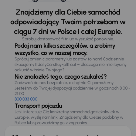
Znajdziemy dla Ciebie samochód
odpowiadający Twoim potrzebom w
ciągu 7 dni w Polsce i całej Europie.
Spróbuj dostosować filtr lub wyszukać ponownie.
Podaj nam kilka szczegółów, a zrobimy
wszystko, co w naszej mocy.
Spróbuj zmienić parametry lub zostaw to nam! Codziennie
skupujemy [[dailyCarsBuy-pl]] aut – dlaczego nie mielibyśmy
odkupić właśnie Twojego?
Nie znalazłeś tego, czego szukałeś?
Zadzwoń do nas bezpłatnie, a chętnie Ci pomożemy.
Jesteśmy do Twojej dyspozycji codziennie w godzinach 8:00 -
21:00
800 033 000
Transport pojazdu
Jeśli interesuje Cię konkretny samochód gdziekolwiek w
Europie, wyślij nam link! Znajdziemy dla Ciebie podobny w
Polsce lub sprowadzimy go z zagranicy.