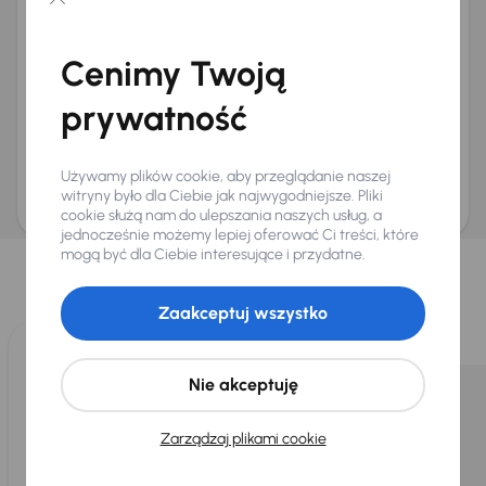
Chcę otrzymywać informacje o ofertach rabatowych
Na e-mail
(opcjonalnie)
Cenimy Twoją
Na numer telefonu
(opcjonalnie)
prywatność
Wyślij zapytanie
Zwracamy uwagę, że umówienie spotkania nie jest równoznaczne z rezerwacją
ani zagwarantowaną dostępnością pojazdu. AURES Holdings a.s., z siedzibą
Używamy plików cookie, aby przeglądanie naszej
Dopraváků 874/15, Čimice, 184 00 Praga 8, będzie przechowywać i przetwarzać
Twoje dane osobowe zgodnie z zasadami ochrony i przetwarzania
danych
witryny było dla Ciebie jak najwygodniejsze. Pliki
osobowych
.
cookie służą nam do ulepszania naszych usług, a
jednocześnie możemy lepiej oferować Ci treści, które
Wybraliśmy dla Ciebie
mogą być dla Ciebie interesujące i przydatne.
Wybieramy dla Ciebie
najlepsze pojazdy
z naszej oferty. Kupimy
dla Ciebie
do 400 pojazdów
każdego dnia.
Zaakceptuj wszystko
Nie akceptuję
Zarządzaj plikami cookie