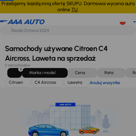
Citroen
C4 Aircross
Laweta
Anuluj wszystko
Przebijemy każdą inną ofertę SKUPU. Darmowa wycena auta
online
TU
.
Samochody używane Citroen C4
Aircross, Laweta na sprzedaż
0 samochodów
3
Marka i model
Cena
Rata
R
Citroen
C4 Aircross
Laweta
Anuluj wszystko