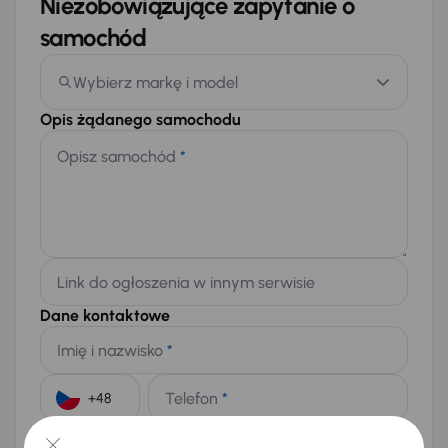
Niezobowiązujące zapytanie o
samochód
Wybierz markę i model
Opis żądanego samochodu
Opisz samochód
*
Link do ogłoszenia w innym serwisie
Dane kontaktowe
Imię i nazwisko
*
Telefon
*
+48
E-mail
*