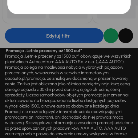
Edytuj filtr
Promocja „Letnie przeceny aż 1500 aut”
Promocja „Letnie przeceny aż 1500 aut” obowiązuje we wszystkich
placówkach Autocentrum AAA AUTO Sp. z o.o. („AAA AUTO”).
Promocja polega na możliwości nabycia wybranych pojazdów
przecenionych, wskazanych w serwisie internetowym
aaaauto.pl/promocja, ze zniżką uwidocznioną w prezentowanej
cenie. Zniżka jest obliczana jako różnica pomiędzy najniższą ceną
danego pojazdu z 30 dni przed obniżką a jego aktualną ceną
sprzedaży. Liczba samochodów objętych promocją jest zmienna i
aktualizowana na bieżąco; średnia liczba dostępnych pojazdów
wynosi około 1500, a nowe auta są dodawane każdego dnia.
Promocji nie można łączyć z innymi aktualnie obowiązującymi
promocjami ani rabatami, ani dochodzić do niej prawa z mocą
wsteczną. Szczegółowe informacje o zasadach promocji udzielane
są przez upoważnionych pracowników AAA AUTO. AAA AUTO
zastrzega sobie prawo do zawarcia umowy wyłącznie w formie