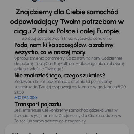
Znajdziemy dla Ciebie samochód
odpowiadający Twoim potrzebom w
ciągu 7 dni w Polsce i całej Europie.
Spróbuj dostosować filtr lub wyszukać ponownie.
Podaj nam kilka szczegółów, a zrobimy
wszystko, co w naszej mocy.
Spróbuj zmienić parametry lub zostaw to nam! Codziennie
skupujemy [[dailyCarsBuy-pl]] aut – dlaczego nie mielibyśmy
odkupić właśnie Twojego?
Nie znalazłeś tego, czego szukałeś?
Zadzwoń do nas bezpłatnie, a chętnie Ci pomożemy.
Jesteśmy do Twojej dyspozycji codziennie w godzinach 8:00 -
21:00
800 033 000
Transport pojazdu
Jeśli interesuje Cię konkretny samochód gdziekolwiek w
Europie, wyślij nam link! Znajdziemy dla Ciebie podobny w
Polsce lub sprowadzimy go z zagranicy.