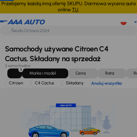
Citroen
C4 Cactus
Składany
Anuluj wszystko
Przebijemy każdą inną ofertę SKUPU. Darmowa wycena auta
online
TU
.
Samochody używane Citroen C4
Cactus, Składany na sprzedaż
0 samochodów
3
Marka i model
Cena
Rata
R
Citroen
C4 Cactus
Składany
Anuluj wszystko