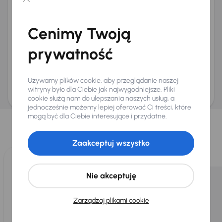
Chcę otrzymywać informacje o ofertach rabatowych
Na e-mail
(opcjonalnie)
Cenimy Twoją
Na numer telefonu
(opcjonalnie)
prywatność
Wyślij zapytanie
Zwracamy uwagę, że umówienie spotkania nie jest równoznaczne z rezerwacją
ani zagwarantowaną dostępnością pojazdu. AURES Holdings a.s., z siedzibą
Używamy plików cookie, aby przeglądanie naszej
Dopraváků 874/15, Čimice, 184 00 Praga 8, będzie przechowywać i przetwarzać
Twoje dane osobowe zgodnie z zasadami ochrony i przetwarzania
danych
witryny było dla Ciebie jak najwygodniejsze. Pliki
osobowych
.
cookie służą nam do ulepszania naszych usług, a
jednocześnie możemy lepiej oferować Ci treści, które
Wybraliśmy dla Ciebie
mogą być dla Ciebie interesujące i przydatne.
Wybieramy dla Ciebie
najlepsze pojazdy
z naszej oferty. Kupimy
dla Ciebie
do 400 pojazdów
każdego dnia.
Zaakceptuj wszystko
Nie akceptuję
Zarządzaj plikami cookie