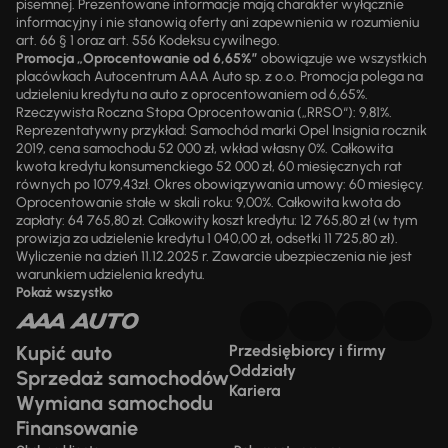
pisemnej. Prezentowane informacje mają charakter wyłącznie
informacyjny i nie stanowią oferty ani zapewnienia w rozumieniu
art. 66 § 1 oraz art. 556 Kodeksu cywilnego.
Promocja „Oprocentowanie od 6,65%”
obowiązuje we wszystkich
placówkach Autocentrum AAA Auto sp. z o.o. Promocja polega na
udzieleniu kredytu na auto z oprocentowaniem od 6,65%.
Rzeczywista Roczna Stopa Oprocentowania („RRSO“): 9,81%.
Reprezentatywny przykład: Samochód marki Opel Insignia rocznik
2019, cena samochodu 52 000 zł, wkład własny 0%. Całkowita
kwota kredytu konsumenckiego 52 000 zł, 60 miesięcznych rat
równych po 1079,43zł. Okres obowiązywania umowy: 60 miesięcy.
Oprocentowanie stałe w skali roku: 9,00%. Całkowita kwota do
zapłaty: 64 765,80 zł. Całkowity koszt kredytu: 12 765,80 zł (w tym
prowizja za udzielenie kredytu 1 040,00 zł, odsetki 11 725,80 zł).
Wyliczenie na dzień 11.12.2025 r. Zawarcie ubezpieczenia nie jest
warunkiem udzielenia kredytu.
Pokaż wszystko
Kupić auto
Przedsiębiorcy i firmy
Oddziały
Sprzedaż samochodów
Kariera
Wymiana samochodu
Finansowanie