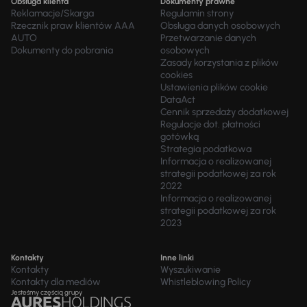
Obsługa klienta
Dokumenty prawne
Reklamacje/Skarga
Regulamin strony
Rzecznik praw klientów AAA
Obsługa danych osobowych
AUTO
Przetwarzanie danych
Dokumenty do pobrania
osobowych
Zasady korzystania z plików
cookies
Ustawienia plików cookie
DataAct
Cennik sprzedaży dodatkowej
Regulacje dot. płatności
gotówką
Strategia podatkowa
Informacja o realizowanej
strategii podatkowej za rok
2022
Informacja o realizowanej
strategii podatkowej za rok
2023
Kontakty
Inne linki
Kontakty
Wyszukiwanie
Kontakty dla mediów
Whistleblowing Policy
Jesteśmy częścią grupy