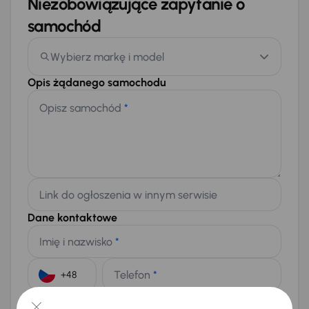
Niezobowiązujące zapytanie o
samochód
Wybierz markę i model
Opis żądanego samochodu
Opisz samochód
*
Link do ogłoszenia w innym serwisie
Dane kontaktowe
Imię i nazwisko
*
Telefon
*
+48
E-mail
*