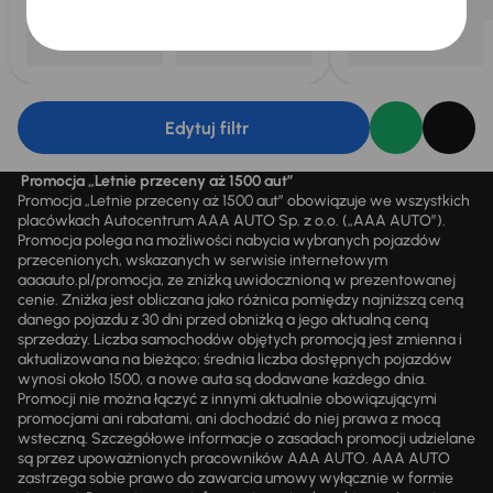
Edytuj filtr
Promocja „Letnie przeceny aż 1500 aut”
Promocja „Letnie przeceny aż 1500 aut” obowiązuje we wszystkich
placówkach Autocentrum AAA AUTO Sp. z o.o. („AAA AUTO”).
Promocja polega na możliwości nabycia wybranych pojazdów
przecenionych, wskazanych w serwisie internetowym
aaaauto.pl/promocja, ze zniżką uwidocznioną w prezentowanej
cenie. Zniżka jest obliczana jako różnica pomiędzy najniższą ceną
danego pojazdu z 30 dni przed obniżką a jego aktualną ceną
sprzedaży. Liczba samochodów objętych promocją jest zmienna i
aktualizowana na bieżąco; średnia liczba dostępnych pojazdów
wynosi około 1500, a nowe auta są dodawane każdego dnia.
Promocji nie można łączyć z innymi aktualnie obowiązującymi
promocjami ani rabatami, ani dochodzić do niej prawa z mocą
wsteczną. Szczegółowe informacje o zasadach promocji udzielane
są przez upoważnionych pracowników AAA AUTO. AAA AUTO
zastrzega sobie prawo do zawarcia umowy wyłącznie w formie