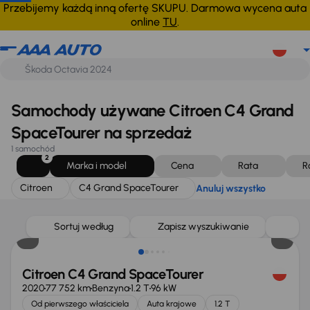
Citroen
C4 Grand SpaceTourer
Anuluj wszystko
Przebijemy każdą inną ofertę SKUPU. Darmowa wycena auta
online
TU
.
Samochody używane Citroen C4 Grand
SpaceTourer na sprzedaż
1 samochód
2
Marka i model
Cena
Rata
R
Citroen
C4 Grand SpaceTourer
Anuluj wszystko
Sortuj według
Zapisz wyszukiwanie
Citroen C4 Grand SpaceTourer
2020
77 752 km
Benzyna
1.2 T
96 kW
Od pierwszego właściciela
Auta krajowe
1.2 T