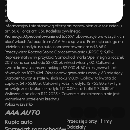
wsteczną. Szczegółowe informacje o zasadach promocji udzielane
są przez upoważnionych pracowników AAA AUTO. AAA AUTO
zastrzega sobie prawo do zawarcia umowy wyłącznie w formie
pisemnej. Prezentowane informacje mają charakter wyłącznie
informacyjny i nie stanowią oferty ani zapewnienia w rozumieniu
art. 66 § 1 oraz art. 556 Kodeksu cywilnego.
Promocja „Oprocentowanie od 6,65%”
obowiązuje we wszystkich
placówkach Autocentrum AAA Auto sp. z o.o. Promocja polega na
udzieleniu kredytu na auto z oprocentowaniem od 6,65%.
Rzeczywista Roczna Stopa Oprocentowania („RRSO“): 9,81%.
Reprezentatywny przykład: Samochód marki Opel Insignia rocznik
2019, cena samochodu 52 000 zł, wkład własny 0%. Całkowita
kwota kredytu konsumenckiego 52 000 zł, 60 miesięcznych rat
równych po 1079,43zł. Okres obowiązywania umowy: 60 miesięcy.
Oprocentowanie stałe w skali roku: 9,00%. Całkowita kwota do
zapłaty: 64 765,80 zł. Całkowity koszt kredytu: 12 765,80 zł (w tym
prowizja za udzielenie kredytu 1 040,00 zł, odsetki 11 725,80 zł).
Wyliczenie na dzień 11.12.2025 r. Zawarcie ubezpieczenia nie jest
warunkiem udzielenia kredytu.
Pokaż wszystko
Kupić auto
Przedsiębiorcy i firmy
Oddziały
Sprzedaż samochodów