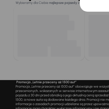
Wybieramy dla Ciebie
najlepsze pojazdy
z naszej oferty. Kupi
Promocja „Letnie przeceny aż 1500 aut”
Promocja „Letnie przeceny aż 1500 aut” obowiązuje we wszy
przecenionych, wskazanych w serwisie internetowym aaaauto.
pojazdu z 30 dni przed obniżką a jego aktualną ceną sprzeda
1500, a nowe auta są dodawane każdego dnia. Promocji nie m
informacje o zasadach promocji udzielane są przez upowa
informacje mają charakter wyłącznie informacyjny i nie stanow