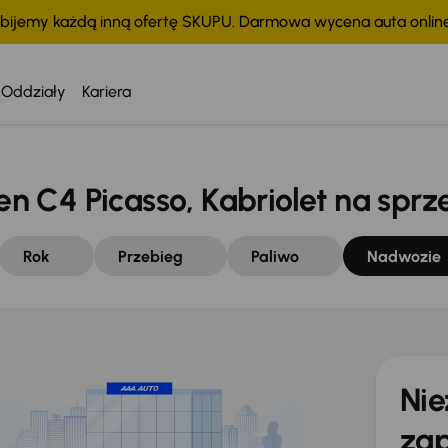
bijemy każdą inną ofertę SKUPU. Darmowa wycena auta onli
tko
Oddziały
Kariera
 C4 Picasso, Kabriolet na sprz
Rok
Przebieg
Paliwo
Nadwozie
Nie
zap