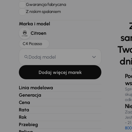
Gwarancja fabryczna
Z niskim spalaniem
Marka i model
Citroen
sa
C4 Picasso
Two
Dodaj model
dni
Dodaj więcej marek
Po
ws
Linia modelowa
Spr
sku
Generacja
odk
Cena
Ni
Rata
Zad
Rok
Jes
- 21
Przebieg
800
Paliwo