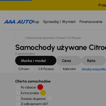
Prze
Szukam:
Citroen
C4 Picasso
Kabriolet
Anuluj wszys
Kup
Sprzedaj / Wymień
Finansowanie
Samochody używane
Citroen
C4 Picasso
Samochody używane Citroen
0 samochodów
Marka i model
Cena
Rata
Citroen
C4 Picasso
Kabriolet
Anuluj wszystko
Oferta samochodów
Po rabacie
Extra zniżka
Świeżo skupione
Z odliczeniem VAT