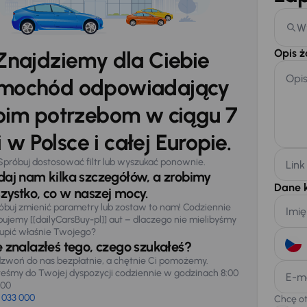
W
Opis 
Znajdziemy dla Ciebie
Opi
mochód odpowiadający
im potrzebom w ciągu 7
 w Polsce i całej Europie.
Spróbuj dostosować filtr lub wyszukać ponownie.
Link
daj nam kilka szczegółów, a zrobimy
Dane 
zystko, co w naszej mocy.
óbuj zmienić parametry lub zostaw to nam! Codziennie
Imię
pujemy [[dailyCarsBuy-pl]] aut – dlaczego nie mielibyśmy
upić właśnie Twojego?
e znalazłeś tego, czego szukałeś?
zwoń do nas bezpłatnie, a chętnie Ci pomożemy.
teśmy do Twojej dyspozycji codziennie w godzinach 8:00
E-m
:00
 033 000
Chcę o