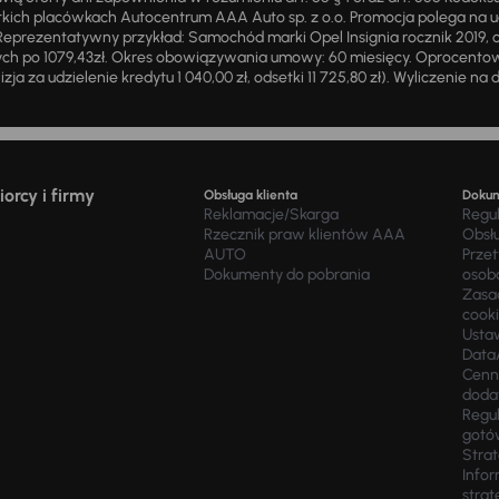
ich placówkach Autocentrum AAA Auto sp. z o.o. Promocja polega na ud
eprezentatywny przykład: Samochód marki Opel Insignia rocznik 2019, 
ch po 1079,43zł. Okres obowiązywania umowy: 60 miesięcy. Oprocentowan
zja za udzielenie kredytu 1 040,00 zł, odsetki 11 725,80 zł). Wyliczenie n
orcy i firmy
Obsługa klienta
Doku
Reklamacje/Skarga
Regu
Rzecznik praw klientów AAA
Obsł
AUTO
Prze
Dokumenty do pobrania
osob
Zasad
cook
Usta
Data
Cenn
doda
Regul
gotó
Stra
Infor
strat