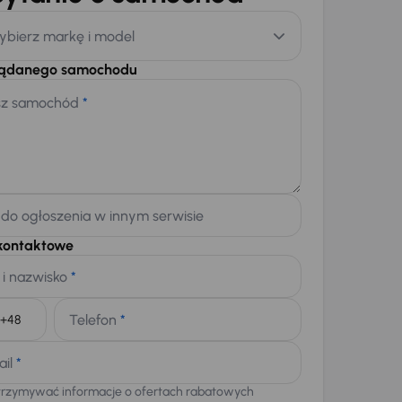
ybierz markę i model
żądanego samochodu
sz samochód
*
 do ogłoszenia w innym serwisie
kontaktowe
 i nazwisko
*
Telefon
*
+48
ail
*
trzymywać informacje o ofertach rabatowych