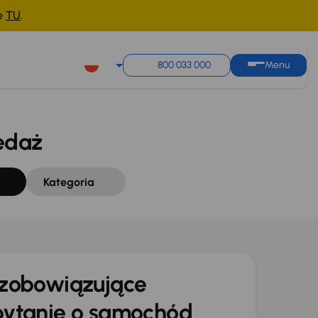
ne
TU
.
Sortuj według
Zapisz wyszukiwanie
800 033 000
Menu
edaż
Kategoria
zobowiązujące
ytanie o samochód