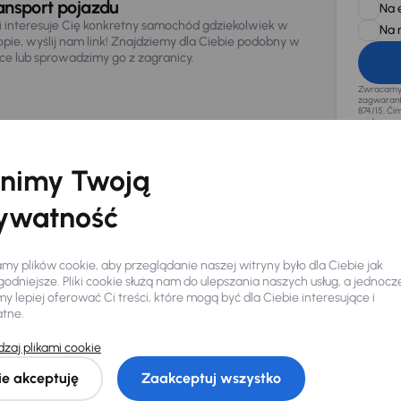
ansport pojazdu
Na 
li interesuje Cię konkretny samochód gdziekolwiek w
Na 
opie, wyślij nam link! Znajdziemy dla Ciebie podobny w
sce lub sprowadzimy go z zagranicy.
Zwracamy u
zagwaranto
874/15, Či
osobowe z
nimy Twoją
ywatność
y plików cookie, aby przeglądanie naszej witryny było dla Ciebie jak
odniejsze. Pliki cookie służą nam do ulepszania naszych usług, a jednocz
 lepiej oferować Ci treści, które mogą być dla Ciebie interesujące i
atne.
zaj plikami cookie
Ciebie
ie akceptuję
Zaakceptuj wszystko