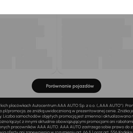
my dla Ciebie
do 400 pojazdów
każdego dnia.
Porównanie pojazdów
stkich placówkach Autocentrum AAA AUTO Sp. z o.o. („AAA AUTO”). Pr
pl/promocja, ze zniżką uwidocznioną w prezentowanej cenie. Zniżka je
ży. Liczba samochodów objętych promocją jest zmienna i aktualizowana 
ożna łączyć z innymi aktualnie obowiązującymi promocjami ani rabatam
żnionych pracowników AAA AUTO. AAA AUTO zastrzega sobie prawo do 
ią oferty ani zapewnienia w rozumieniu art. 66 § 1 oraz art. 556 Kodeks