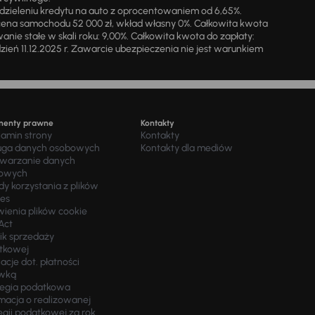
zieleniu kredytu na auto z oprocentowaniem od 6,65%.
cena samochodu 52 000 zł, wkład własny 0%. Całkowita kwota
ie stałe w skali roku: 9,00%. Całkowita kwota do zapłaty:
a dzień 11.12.2025 r. Zawarcie ubezpieczenia nie jest warunkiem
menty prawne
Kontakty
lamin strony
Kontakty
uga danych osobowych
Kontakty dla mediów
twarzanie danych
owych
y korzystania z plików
ies
wienia plików cookie
Act
ik sprzedaży
tkowej
acje dot. płatności
wką
tegia podatkowa
macja o realizowanej
egii podatkowej za rok