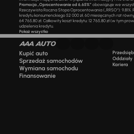
Promocja „Oprocentowanie od 6,65%”
obowiązuje we wszystk
Rzeczywista Roczna Stopa Oprocentowania („RRSO“): 9,81%. R
kredytu konsumenckiego 52 000 zł, 60 miesięcznych rat równy
64 765,80 zł. Całkowity koszt kredytu: 12 765,80 zł (w tym prowi
udzielenia kredytu.
Pokaż wszystko
Kupić auto
Przedsiębi
Oddziały
Sprzedaż samochodów
Kariera
Wymiana samochodu
Finansowanie