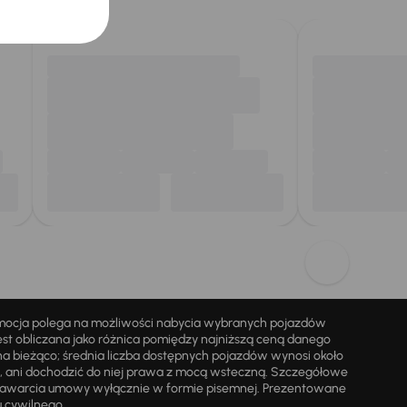
omocja polega na możliwości nabycia wybranych pojazdów
st obliczana jako różnica pomiędzy najniższą ceną danego
na bieżąco; średnia liczba dostępnych pojazdów wynosi około
i, ani dochodzić do niej prawa z mocą wsteczną. Szczegółowe
zawarcia umowy wyłącznie w formie pisemnej. Prezentowane
u cywilnego.