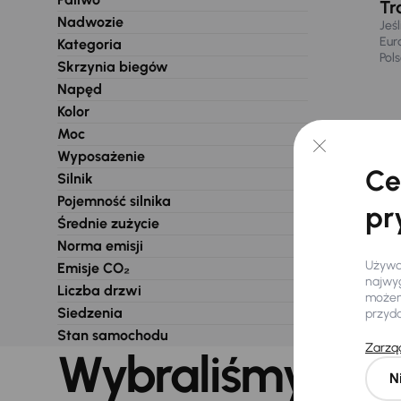
Tr
Nadwozie
Jeś
Eur
Kategoria
Pol
Skrzynia biegów
Napęd
Kolor
Moc
Wyposażenie
Ce
Silnik
Pojemność silnika
pr
Średnie zużycie
Norma emisji
Używam
Emisje CO₂
najwyg
Liczba drzwi
możemy
Siedzenia
przyd
Stan samochodu
Zarząd
Wybraliśmy dla 
N