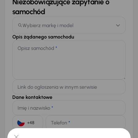
Niezobowiązujące zapytanie o
samochód
Wybierz markę i model
Opis żądanego samochodu
Opisz samochód
*
Link do ogłoszenia w innym serwisie
Dane kontaktowe
Imię i nazwisko
*
Telefon
*
+48
E-mail
*