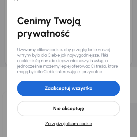
Chcę otrzymywać informacje o ofertach rabatowych
Na e-mail
(opcjonalnie)
Cenimy Twoją
Na numer telefonu
(opcjonalnie)
prywatność
Wyślij zapytanie
Zwracamy uwagę, że umówienie spotkania nie jest równoznaczne z rezerwacją
ani zagwarantowaną dostępnością pojazdu. AURES Holdings a.s., z siedzibą
Używamy plików cookie, aby przeglądanie naszej
Dopraváků 874/15, Čimice, 184 00 Praga 8, będzie przechowywać i przetwarzać
Twoje dane osobowe zgodnie z zasadami ochrony i przetwarzania
danych
witryny było dla Ciebie jak najwygodniejsze. Pliki
osobowych
.
cookie służą nam do ulepszania naszych usług, a
jednocześnie możemy lepiej oferować Ci treści, które
Wybraliśmy dla Ciebie
mogą być dla Ciebie interesujące i przydatne.
Wybieramy dla Ciebie
najlepsze pojazdy
z naszej oferty. Kupimy
dla Ciebie
do 400 pojazdów
każdego dnia.
Zaakceptuj wszystko
Nie akceptuję
Zarządzaj plikami cookie