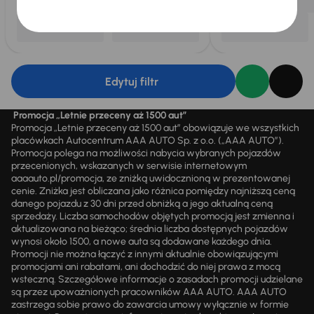
Edytuj filtr
Promocja „Letnie przeceny aż 1500 aut”
Promocja „Letnie przeceny aż 1500 aut” obowiązuje we wszystkich
placówkach Autocentrum AAA AUTO Sp. z o.o. („AAA AUTO”).
Promocja polega na możliwości nabycia wybranych pojazdów
przecenionych, wskazanych w serwisie internetowym
aaaauto.pl/promocja, ze zniżką uwidocznioną w prezentowanej
cenie. Zniżka jest obliczana jako różnica pomiędzy najniższą ceną
danego pojazdu z 30 dni przed obniżką a jego aktualną ceną
sprzedaży. Liczba samochodów objętych promocją jest zmienna i
aktualizowana na bieżąco; średnia liczba dostępnych pojazdów
wynosi około 1500, a nowe auta są dodawane każdego dnia.
Promocji nie można łączyć z innymi aktualnie obowiązującymi
promocjami ani rabatami, ani dochodzić do niej prawa z mocą
wsteczną. Szczegółowe informacje o zasadach promocji udzielane
są przez upoważnionych pracowników AAA AUTO. AAA AUTO
zastrzega sobie prawo do zawarcia umowy wyłącznie w formie