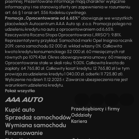
pisemnej. Prezentowane informacje mają charakter wyłącznie
informacyjny i nie stanowią oferty ani zapewnienia w rozumieniu
art. 66 § 1 oraz art. 556 Kodeksu cywilnego.
Promocja „Oprocentowanie od 6,65%”
obowiązuje we wszystkich
placówkach Autocentrum AAA Auto sp. z o.o. Promocja polega na
udzieleniu kredytu na auto z oprocentowaniem od 6,65%.
Rzeczywista Roczna Stopa Oprocentowania („RRSO“): 9,81%.
Reprezentatywny przykład: Samochód marki Opel Insignia rocznik
2019, cena samochodu 52 000 zł, wkład własny 0%. Całkowita
kwota kredytu konsumenckiego 52 000 zł, 60 miesięcznych rat
równych po 1079,43zł. Okres obowiązywania umowy: 60 miesięcy.
Oprocentowanie stałe w skali roku: 9,00%. Całkowita kwota do
zapłaty: 64 765,80 zł. Całkowity koszt kredytu: 12 765,80 zł (w tym
prowizja za udzielenie kredytu 1 040,00 zł, odsetki 11 725,80 zł).
Wyliczenie na dzień 11.12.2025 r. Zawarcie ubezpieczenia nie jest
warunkiem udzielenia kredytu.
Pokaż wszystko
Kupić auto
Przedsiębiorcy i firmy
Oddziały
Sprzedaż samochodów
Kariera
Wymiana samochodu
Finansowanie