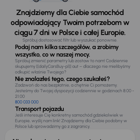
Znajdziemy dla Ciebie samochód
odpowiadający Twoim potrzebom w
ciągu 7 dni w Polsce i całej Europie.
Spróbuj dostosować filtr lub wyszukać ponownie.
Podaj nam kilka szczegółów, a zrobimy
wszystko, co w naszej mocy.
Spróbuj zmienić parametry lub zostaw to nam! Codziennie
skupujemy [[dailyCarsBuy-pl]] aut – dlaczego nie mielibyśmy
odkupić właśnie Twojego?
Nie znalazłeś tego, czego szukałeś?
Zadzwoń do nas bezpłatnie, a chętnie Ci pomożemy.
Jesteśmy do Twojej dyspozycji codziennie w godzinach 8:00 -
21:00
800 033 000
Transport pojazdu
Jeśli interesuje Cię konkretny samochód gdziekolwiek w
Europie, wyślij nam link! Znajdziemy dla Ciebie podobny w
Polsce lub sprowadzimy go z zagranicy.