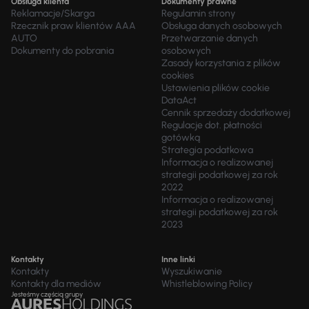
Obsługa klienta
Dokumenty prawne
Reklamacje/Skarga
Regulamin strony
Rzecznik praw klientów AAA
Obsługa danych osobowych
AUTO
Przetwarzanie danych
Dokumenty do pobrania
osobowych
Zasady korzystania z plików
cookies
Ustawienia plików cookie
DataAct
Cennik sprzedaży dodatkowej
Regulacje dot. płatności
gotówką
Strategia podatkowa
Informacja o realizowanej
strategii podatkowej za rok
2022
Informacja o realizowanej
strategii podatkowej za rok
2023
Kontakty
Inne linki
Kontakty
Wyszukiwanie
Kontakty dla mediów
Whistleblowing Policy
Jesteśmy częścią grupy