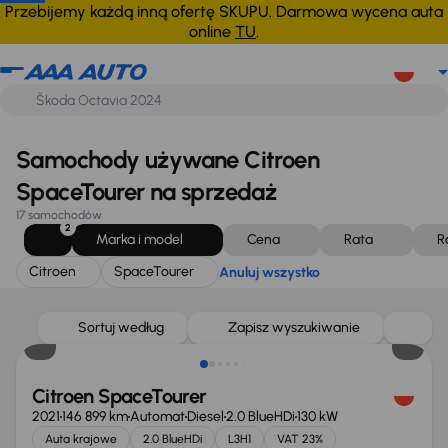
Citroen
SpaceTourer
Anuluj wszystko
Przebijemy każdą inną ofertę SKUPU. Darmowa wycena auta
online
TU
.
Samochody używane Citroen
SpaceTourer na sprzedaż
17 samochodów
2
Marka i model
Cena
Rata
R
Citroen
SpaceTourer
Anuluj wszystko
Możliwość odliczenia VAT
Sortuj według
Zapisz wyszukiwanie
Citroen SpaceTourer
2021
146 899 km
Automat
Diesel
2.0 BlueHDi
130 kW
Auta krajowe
2.0 BlueHDi
L3H1
VAT 23%