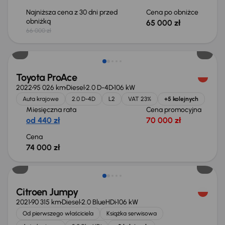
Najniższa cena z 30 dni przed
Cena po obniżce
obniżką
65 000 zł
66 000 zł
Świeżo skupione
Toyota ProAce
2022
95 026 km
Diesel
2.0 D-4D
106 kW
Auta krajowe
2.0 D-4D
L2
VAT 23%
+5 kolejnych
Miesięczna rata
Cena promocyjna
od 440 zł
70 000 zł
Cena
74 000 zł
Możliwość odliczenia VAT
Citroen Jumpy
2021
90 315 km
Diesel
2.0 BlueHDi
106 kW
Od pierwszego właściciela
Książka serwisowa