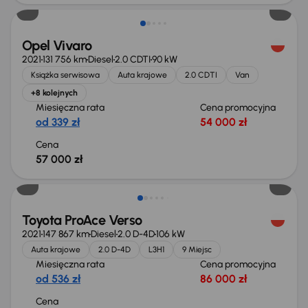
Opel Vivaro
2021
131 756 km
Diesel
2.0 CDTI
90 kW
Książka serwisowa
Auta krajowe
2.0 CDTI
Van
+8 kolejnych
Miesięczna rata
Cena promocyjna
od 339 zł
54 000 zł
Cena
57 000 zł
Toyota ProAce Verso
2021
147 867 km
Diesel
2.0 D-4D
106 kW
Auta krajowe
2.0 D-4D
L3H1
9 Miejsc
Miesięczna rata
Cena promocyjna
od 536 zł
86 000 zł
Cena