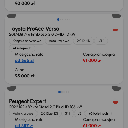
90 000 zł
Toyota ProAce Verso
2017
138 746 km
Diesel
2.0 D-4D
110 kW
Książka serwisowa
Auta krajowe
2.0 D-4D
L3H1
+1 kolejnych
Miesięczna rata
Cena promocyjna
od 565 zł
91 000 zł
Cena
95 000 zł
Taniej o 1 000 zł
Peugeot Expert
2022
152 489 km
Diesel
2.0 BlueHDi
106 kW
Auta krajowe
2.0 BlueHDi
3.1 t
L3
+6 kolejnych
Miesięczna rata
Cena promocyjna
od 387 zł
61 000 zł