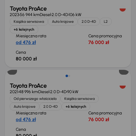
Toyota ProAce
2023
56 944 km
Diesel
2.0 D-4D
106 kW
Książka serwisowa
Auta krajowe
2.0 D-4D
L2
+6 kolejnych
Miesięczna rata
Cena promocyjna
od 476 zł
76 000 zł
Cena
80 000 zł
Możliwość odliczenia VAT
Toyota ProAce
2021
48 996 km
Diesel
2.0 D-4D
90 kW
Od pierwszego właściciela
Książka serwisowa
Auta krajowe
2.0 D-4D
+6 kolejnych
Miesięczna rata
Cena promocyjna
od 476 zł
76 000 zł
Cena
80 000 zł