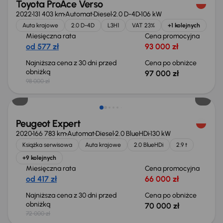
Toyota ProAce Verso
2022
131 403 km
Automat
Diesel
2.0 D-4D
106 kW
Auta krajowe
2.0 D-4D
L3H1
VAT 23%
+1 kolejnych
Miesięczna rata
Cena promocyjna
od 577 zł
93 000 zł
Najniższa cena z 30 dni przed
Cena po obniżce
obniżką
97 000 zł
98 000 zł
Taniej o 2 000 zł
Peugeot Expert
2020
166 783 km
Automat
Diesel
2.0 BlueHDi
130 kW
Książka serwisowa
Auta krajowe
2.0 BlueHDi
2.9 t
+9 kolejnych
Miesięczna rata
Cena promocyjna
od 417 zł
66 000 zł
Najniższa cena z 30 dni przed
Cena po obniżce
obniżką
70 000 zł
72 000 zł
Możliwość odliczenia VAT