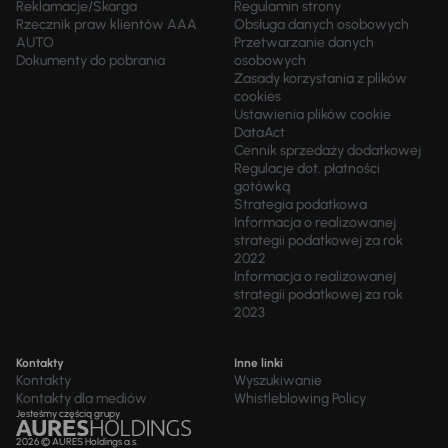
Reklamacje/Skarga
Regulamin strony
Rzecznik praw klientów AAA
Obsługa danych osobowych
AUTO
Przetwarzanie danych
Dokumenty do pobrania
osobowych
Zasady korzystania z plików
cookies
Ustawienia plików cookie
DataAct
Cennik sprzedaży dodatkowej
Regulacje dot. płatności
gotówką
Strategia podatkowa
Informacja o realizowanej
strategii podatkowej za rok
2022
Informacja o realizowanej
strategii podatkowej za rok
2023
Kontakty
Inne linki
Kontakty
Wyszukiwanie
Kontakty dla mediów
Whistleblowing Policy
Jesteśmy częścią grupy
2026 © AURES Holdings a.s.