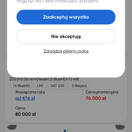
mogą być dla Ciebie interesujące i przydatne.
2021
191 102 km
Automat
Diesel
2.0 D-4D
130 kW
Książka serwisowa
Auta krajowe
2.0 D-4D
L2H1
Zaakceptuj wszystko
+2 kolejnych
Miesięczna rata
Cena promocyjna
od 536 zł
86 000 zł
Nie akceptuję
Cena
90 000 zł
Możliwość odliczenia VAT
Zarządzaj plikami cookie
Peugeot Expert
2023
10 061 km
Diesel
1.5 BlueHDi
75 kW
1.5 BlueHDi
L1H1
VAT 23%
3 Miejsca
Miesięczna rata
Cena promocyjna
od 476 zł
76 000 zł
Cena
80 000 zł
Możliwość odliczenia VAT