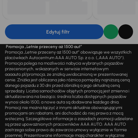
Edytuj filtr
Promocja „Letnie przeceny aż 1500 aut”
Promocja „Letnie przeceny aż 1500 aut” obowiązuje we wszystkich
placówkach Autocentrum AAA AUTO Sp. z o.o. („AAA AUTO”).
Promocja polega na możliwości nabycia wybranych pojazdów
przecenionych, wskazanych w serwisie internetowym
aaaauto.pl/promocja, ze zniżką uwidocznioną w prezentowanej
cenie. Zniżka jest obliczana jako różnica pomiędzy najniższą ceną
danego pojazdu z 30 dni przed obniżką a jego aktualną ceną
sprzedaży. Liczba samochodów objętych promocją jest zmienna i
aktualizowana na bieżąco; średnia liczba dostępnych pojazdów
wynosi około 1500, a nowe auta są dodawane każdego dnia.
Promocji nie można łączyć z innymi aktualnie obowiązującymi
promocjami ani rabatami, ani dochodzić do niej prawa z mocą
wsteczną. Szczegółowe informacje o zasadach promocji udzielane
są przez upoważnionych pracowników AAA AUTO. AAA AUTO
zastrzega sobie prawo do zawarcia umowy wyłącznie w formie
pisemnej. Prezentowane informacje mają charakter wyłącznie