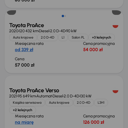
Toyota ProAce
2020
120 432 km
Diesel
2.0 D-4D
90 kW
Auta krajowe
2.0 D-4D
L1
Salon PL
+3 kolejnych
Miesięczna rata
Cena promocyjna
od 339 zł
54 000 zł
Cena
57 000 zł
Świeżo skupione
Toyota ProAce Verso
2021
95 649 km
Automat
Diesel
2.0 D-4D
130 kW
Książka serwisowa
Auta krajowe
2.0 D-4D
L3H1
+2 kolejnych
Miesięczna rata
Cena promocyjna
na miarę
126 000 zł