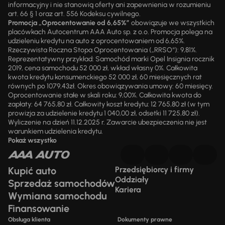
informacyjny i nie stanowią oferty ani zapewnienia w rozumieniu
art. 66 § 1 oraz art. 556 Kodeksu cywilnego.
Promocja „Oprocentowanie od 6,65%”
obowiązuje we wszystkich
placówkach Autocentrum AAA Auto sp. z o.o. Promocja polega na
udzieleniu kredytu na auto z oprocentowaniem od 6,65%.
Rzeczywista Roczna Stopa Oprocentowania („RRSO“): 9,81%.
Reprezentatywny przykład: Samochód marki Opel Insignia rocznik
2019, cena samochodu 52 000 zł, wkład własny 0%. Całkowita
kwota kredytu konsumenckiego 52 000 zł, 60 miesięcznych rat
równych po 1079,43zł. Okres obowiązywania umowy: 60 miesięcy.
Oprocentowanie stałe w skali roku: 9,00%. Całkowita kwota do
zapłaty: 64 765,80 zł. Całkowity koszt kredytu: 12 765,80 zł (w tym
prowizja za udzielenie kredytu 1 040,00 zł, odsetki 11 725,80 zł).
Wyliczenie na dzień 11.12.2025 r. Zawarcie ubezpieczenia nie jest
warunkiem udzielenia kredytu.
Pokaż wszystko
Kupić auto
Przedsiębiorcy i firmy
Oddziały
Sprzedaż samochodów
Kariera
Wymiana samochodu
Finansowanie
Obsługa klienta
Dokumenty prawne