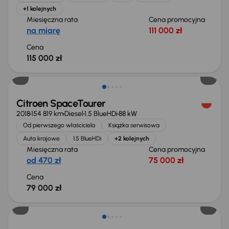
+1 kolejnych
Miesięczna rata
Cena promocyjna
na miarę
111 000 zł
Cena
115 000 zł
Citroen SpaceTourer
2018
154 819 km
Diesel
1.5 BlueHDi
88 kW
Od pierwszego właściciela
Książka serwisowa
Auta krajowe
1.5 BlueHDi
+2 kolejnych
Miesięczna rata
Cena promocyjna
od 470 zł
75 000 zł
Cena
79 000 zł
Taniej o 1 000 zł