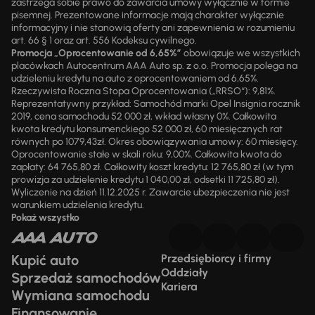
zastrzega sobie prawo do zawarcia umowy wyłącznie w formie
pisemnej. Prezentowane informacje mają charakter wyłącznie
informacyjny i nie stanowią oferty ani zapewnienia w rozumieniu
art. 66 § 1 oraz art. 556 Kodeksu cywilnego.
Promocja „Oprocentowanie od 6,65%”
obowiązuje we wszystkich
placówkach Autocentrum AAA Auto sp. z o.o. Promocja polega na
udzieleniu kredytu na auto z oprocentowaniem od 6,65%.
Rzeczywista Roczna Stopa Oprocentowania („RRSO“): 9,81%.
Reprezentatywny przykład: Samochód marki Opel Insignia rocznik
2019, cena samochodu 52 000 zł, wkład własny 0%. Całkowita
kwota kredytu konsumenckiego 52 000 zł, 60 miesięcznych rat
równych po 1079,43zł. Okres obowiązywania umowy: 60 miesięcy.
Oprocentowanie stałe w skali roku: 9,00%. Całkowita kwota do
zapłaty: 64 765,80 zł. Całkowity koszt kredytu: 12 765,80 zł (w tym
prowizja za udzielenie kredytu 1 040,00 zł, odsetki 11 725,80 zł).
Wyliczenie na dzień 11.12.2025 r. Zawarcie ubezpieczenia nie jest
warunkiem udzielenia kredytu.
Pokaż wszystko
Kupić auto
Przedsiębiorcy i firmy
Oddziały
Sprzedaż samochodów
Kariera
Wymiana samochodu
Finansowanie