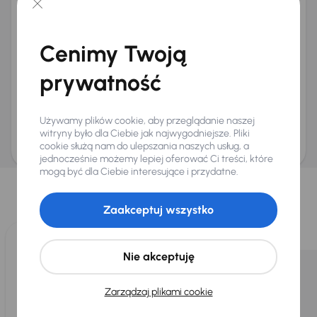
+48
E-mail
*
Chcę otrzymywać informacje o ofertach rabatowych
Cenimy Twoją
Na e-mail
(opcjonalnie)
Na numer telefonu
(opcjonalnie)
prywatność
Wyślij zapytanie
Zwracamy uwagę, że umówienie spotkania nie jest równoznaczne z rezerwacją
Używamy plików cookie, aby przeglądanie naszej
ani zagwarantowaną dostępnością pojazdu. AURES Holdings a.s., z siedzibą
Dopraváků 874/15, Čimice, 184 00 Praga 8, będzie przechowywać i przetwarzać
witryny było dla Ciebie jak najwygodniejsze. Pliki
Twoje dane osobowe zgodnie z zasadami ochrony i przetwarzania
danych
cookie służą nam do ulepszania naszych usług, a
osobowych
.
jednocześnie możemy lepiej oferować Ci treści, które
Wybraliśmy dla Ciebie
mogą być dla Ciebie interesujące i przydatne.
Wybieramy dla Ciebie
najlepsze pojazdy
z naszej oferty. Kupimy
Zaakceptuj wszystko
dla Ciebie
do 400 pojazdów
każdego dnia.
Nie akceptuję
Zarządzaj plikami cookie