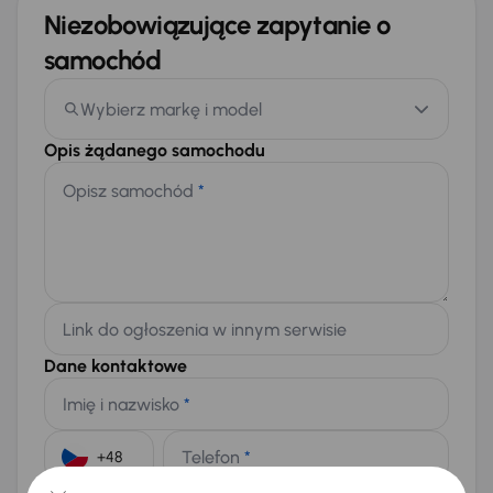
Niezobowiązujące zapytanie o
samochód
Wybierz markę i model
Opis żądanego samochodu
Opisz samochód
*
Link do ogłoszenia w innym serwisie
Dane kontaktowe
Imię i nazwisko
*
Telefon
*