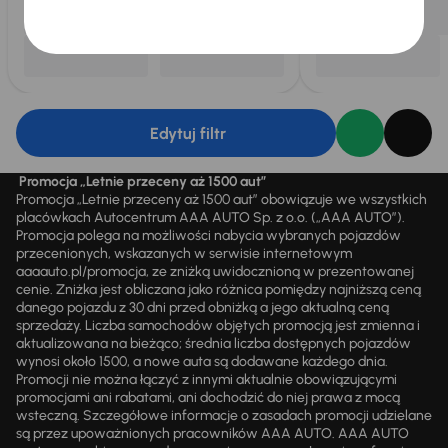
Edytuj filtr
Promocja „Letnie przeceny aż 1500 aut”
Promocja „Letnie przeceny aż 1500 aut” obowiązuje we wszystkich
placówkach Autocentrum AAA AUTO Sp. z o.o. („AAA AUTO”).
Promocja polega na możliwości nabycia wybranych pojazdów
przecenionych, wskazanych w serwisie internetowym
aaaauto.pl/promocja, ze zniżką uwidocznioną w prezentowanej
cenie. Zniżka jest obliczana jako różnica pomiędzy najniższą ceną
danego pojazdu z 30 dni przed obniżką a jego aktualną ceną
sprzedaży. Liczba samochodów objętych promocją jest zmienna i
aktualizowana na bieżąco; średnia liczba dostępnych pojazdów
wynosi około 1500, a nowe auta są dodawane każdego dnia.
Promocji nie można łączyć z innymi aktualnie obowiązującymi
promocjami ani rabatami, ani dochodzić do niej prawa z mocą
wsteczną. Szczegółowe informacje o zasadach promocji udzielane
są przez upoważnionych pracowników AAA AUTO. AAA AUTO