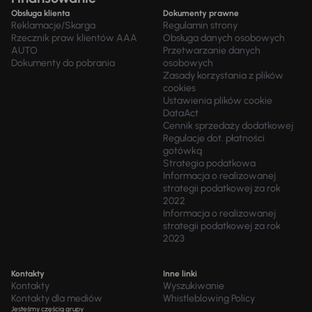
Obsługa klienta
Dokumenty prawne
Reklamacje/Skarga
Regulamin strony
Rzecznik praw klientów AAA
Obsługa danych osobowych
AUTO
Przetwarzanie danych
Dokumenty do pobrania
osobowych
Zasady korzystania z plików
cookies
Ustawienia plików cookie
DataAct
Cennik sprzedaży dodatkowej
Regulacje dot. płatności
gotówką
Strategia podatkowa
Informacja o realizowanej
strategii podatkowej za rok
2022
Informacja o realizowanej
strategii podatkowej za rok
2023
Kontakty
Inne linki
Kontakty
Wyszukiwanie
Kontakty dla mediów
Whistleblowing Policy
Jesteśmy częścią grupy