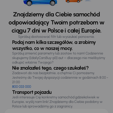
Znajdziemy dla Ciebie samochód
odpowiadający Twoim potrzebom w
ciągu 7 dni w Polsce i całej Europie.
Spróbuj dostosować filtr lub wyszukać ponownie.
Podaj nam kilka szczegółów, a zrobimy
wszystko, co w naszej mocy.
Spróbuj zmienić parametry lub zostaw to nam! Codziennie
skupujemy [[dailyCarsBuy-pl]] aut – dlaczego nie mielibyśmy
odkupić właśnie Twojego?
Nie znalazłeś tego, czego szukałeś?
Zadzwoń do nas bezpłatnie, a chętnie Ci pomożemy.
Jesteśmy do Twojej dyspozycji codziennie w godzinach 8:00 -
21:00
800 033 000
Transport pojazdu
Jeśli interesuje Cię konkretny samochód gdziekolwiek w
Europie, wyślij nam link! Znajdziemy dla Ciebie podobny w
Polsce lub sprowadzimy go z zagranicy.