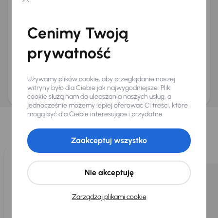
Chcę otrzymywać informacje o ofertach rabatowych
Na e-mail
(opcjonalnie)
Cenimy Twoją
Na numer telefonu
(opcjonalnie)
prywatność
Wyślij zapytanie
Zwracamy uwagę, że umówienie spotkania nie jest równoznaczne z rezerwacją
ani zagwarantowaną dostępnością pojazdu. AURES Holdings a.s., z siedzibą
Używamy plików cookie, aby przeglądanie naszej
Dopraváků 874/15, Čimice, 184 00 Praga 8, będzie przechowywać i przetwarzać
Twoje dane osobowe zgodnie z zasadami ochrony i przetwarzania
danych
witryny było dla Ciebie jak najwygodniejsze. Pliki
osobowych
.
cookie służą nam do ulepszania naszych usług, a
jednocześnie możemy lepiej oferować Ci treści, które
Wybraliśmy dla Ciebie
mogą być dla Ciebie interesujące i przydatne.
Wybieramy dla Ciebie
najlepsze pojazdy
z naszej oferty. Kupimy
dla Ciebie
do 400 pojazdów
każdego dnia.
Zaakceptuj wszystko
Nie akceptuję
Zarządzaj plikami cookie