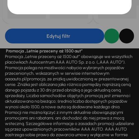
Edytuj filtr
Promocja „Letnie przeceny aż 1500 aut”
Promocja „Letnie przeceny aż 1500 aut” obowiązuje we wszystkich
placówkach Autocentrum AAA AUTO Sp. z o.o. („AAA AUTO”).
Promocja polega na możliwości nabycia wybranych pojazdów
przecenionych, wskazanych w serwisie internetowym
aaaauto.pl/promocja, ze zniżką uwidocznioną w prezentowanej
cenie. Zniżka jest obliczana jako różnica pomiędzy najniższą ceną
danego pojazdu z 30 dni przed obniżką a jego aktualną ceną
sprzedaży. Liczba samochodów objętych promocją jest zmienna i
aktualizowana na bieżąco; średnia liczba dostępnych pojazdów
wynosi około 1500, a nowe auta są dodawane każdego dnia.
Promocji nie można łączyć z innymi aktualnie obowiązującymi
promocjami ani rabatami, ani dochodzić do niej prawa z mocą
wsteczną. Szczegółowe informacje o zasadach promocji udzielane
są przez upoważnionych pracowników AAA AUTO. AAA AUTO
zastrzega sobie prawo do zawarcia umowy wyłącznie w formie