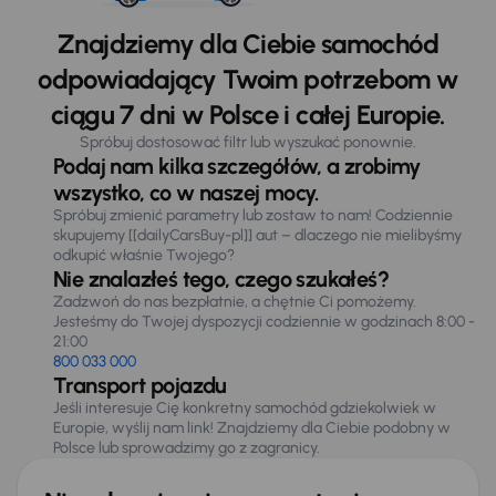
Znajdziemy dla Ciebie samochód
odpowiadający Twoim potrzebom w
ciągu 7 dni w Polsce i całej Europie.
Spróbuj dostosować filtr lub wyszukać ponownie.
Podaj nam kilka szczegółów, a zrobimy
wszystko, co w naszej mocy.
Spróbuj zmienić parametry lub zostaw to nam! Codziennie
skupujemy [[dailyCarsBuy-pl]] aut – dlaczego nie mielibyśmy
odkupić właśnie Twojego?
Nie znalazłeś tego, czego szukałeś?
Zadzwoń do nas bezpłatnie, a chętnie Ci pomożemy.
Jesteśmy do Twojej dyspozycji codziennie w godzinach 8:00 -
21:00
800 033 000
Transport pojazdu
Jeśli interesuje Cię konkretny samochód gdziekolwiek w
Europie, wyślij nam link! Znajdziemy dla Ciebie podobny w
Polsce lub sprowadzimy go z zagranicy.