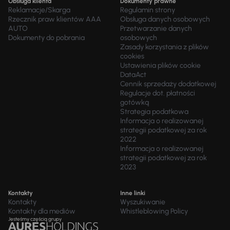
Obsługa klienta
Dokumenty prawne
Reklamacje/Skarga
Regulamin strony
Rzecznik praw klientów AAA
Obsługa danych osobowych
AUTO
Przetwarzanie danych
Dokumenty do pobrania
osobowych
Zasady korzystania z plików
cookies
Ustawienia plików cookie
DataAct
Cennik sprzedaży dodatkowej
Regulacje dot. płatności
gotówką
Strategia podatkowa
Informacja o realizowanej
strategii podatkowej za rok
2022
Informacja o realizowanej
strategii podatkowej za rok
2023
Kontakty
Inne linki
Kontakty
Wyszukiwanie
Kontakty dla mediów
Whistleblowing Policy
Jesteśmy częścią grupy