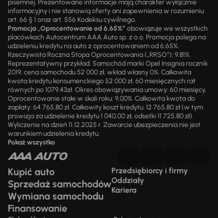
pisemnej. Prezentowane informacje mają charakter wyłącznie
informacyjny i nie stanowią oferty ani zapewnienia w rozumieniu
art. 66 § 1 oraz art. 556 Kodeksu cywilnego.
Promocja „Oprocentowanie od 6,65%”
obowiązuje we wszystkich
placówkach Autocentrum AAA Auto sp. z o.o. Promocja polega na
udzieleniu kredytu na auto z oprocentowaniem od 6,65%.
Rzeczywista Roczna Stopa Oprocentowania („RRSO“): 9,81%.
Reprezentatywny przykład: Samochód marki Opel Insignia rocznik
2019, cena samochodu 52 000 zł, wkład własny 0%. Całkowita
kwota kredytu konsumenckiego 52 000 zł, 60 miesięcznych rat
równych po 1079,43zł. Okres obowiązywania umowy: 60 miesięcy.
Oprocentowanie stałe w skali roku: 9,00%. Całkowita kwota do
zapłaty: 64 765,80 zł. Całkowity koszt kredytu: 12 765,80 zł (w tym
prowizja za udzielenie kredytu 1 040,00 zł, odsetki 11 725,80 zł).
Wyliczenie na dzień 11.12.2025 r. Zawarcie ubezpieczenia nie jest
warunkiem udzielenia kredytu.
Pokaż wszystko
Kupić auto
Przedsiębiorcy i firmy
Oddziały
Sprzedaż samochodów
Kariera
Wymiana samochodu
Finansowanie