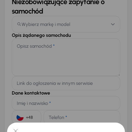
Niezobowiązujące zapytanie o
samochód
Wybierz markę i model
Opis żądanego samochodu
Opisz samochód
*
Link do ogłoszenia w innym serwisie
Dane kontaktowe
Imię i nazwisko
*
Telefon
*
+48
E-mail
*