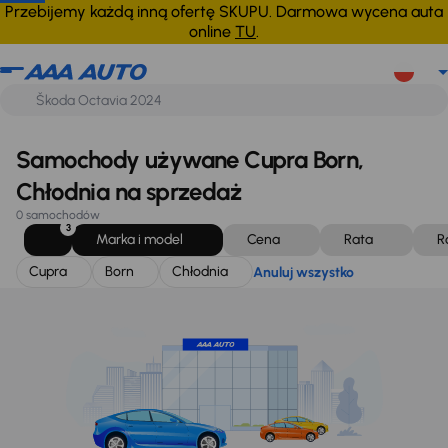
Cupra
Born
Chłodnia
Anuluj wszystko
Przebijemy każdą inną ofertę SKUPU. Darmowa wycena auta
online
TU
.
Samochody używane Cupra Born,
Chłodnia na sprzedaż
0 samochodów
3
Marka i model
Cena
Rata
R
Cupra
Born
Chłodnia
Anuluj wszystko