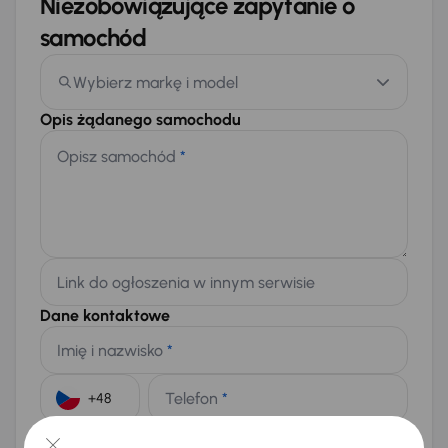
Niezobowiązujące zapytanie o
samochód
Wybierz markę i model
Opis żądanego samochodu
Opisz samochód
*
Link do ogłoszenia w innym serwisie
Dane kontaktowe
Imię i nazwisko
*
Telefon
*
+48
E-mail
*