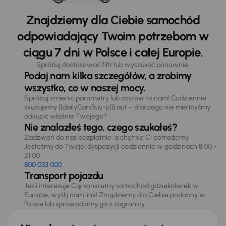
Znajdziemy dla Ciebie samochód
odpowiadający Twoim potrzebom w
ciągu 7 dni w Polsce i całej Europie.
Spróbuj dostosować filtr lub wyszukać ponownie.
Podaj nam kilka szczegółów, a zrobimy
wszystko, co w naszej mocy.
Spróbuj zmienić parametry lub zostaw to nam! Codziennie
skupujemy [[dailyCarsBuy-pl]] aut – dlaczego nie mielibyśmy
odkupić właśnie Twojego?
Nie znalazłeś tego, czego szukałeś?
Zadzwoń do nas bezpłatnie, a chętnie Ci pomożemy.
Jesteśmy do Twojej dyspozycji codziennie w godzinach 8:00 -
21:00
800 033 000
Transport pojazdu
Jeśli interesuje Cię konkretny samochód gdziekolwiek w
Europie, wyślij nam link! Znajdziemy dla Ciebie podobny w
Polsce lub sprowadzimy go z zagranicy.