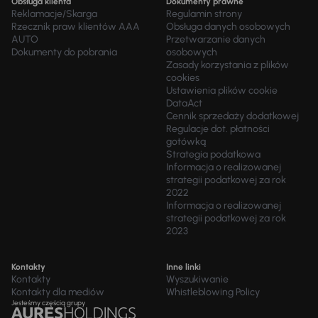
Obsługa klienta
Dokumenty prawne
Reklamacje/Skarga
Regulamin strony
Rzecznik praw klientów AAA
Obsługa danych osobowych
AUTO
Przetwarzanie danych
Dokumenty do pobrania
osobowych
Zasady korzystania z plików
cookies
Ustawienia plików cookie
DataAct
Cennik sprzedaży dodatkowej
Regulacje dot. płatności
gotówką
Strategia podatkowa
Informacja o realizowanej
strategii podatkowej za rok
2022
Informacja o realizowanej
strategii podatkowej za rok
2023
Kontakty
Inne linki
Kontakty
Wyszukiwanie
Kontakty dla mediów
Whistleblowing Policy
Jesteśmy częścią grupy