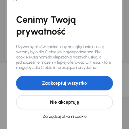
Chcę otrzymywać informacje o ofertach rabatowych
Na e-mail
(opcjonalnie)
Cenimy Twoją
Na numer telefonu
(opcjonalnie)
prywatność
Wyślij zapytanie
Zwracamy uwagę, że umówienie spotkania nie jest równoznaczne z rezerwacją
ani zagwarantowaną dostępnością pojazdu. AURES Holdings a.s., z siedzibą
Używamy plików cookie, aby przeglądanie naszej
Dopraváků 874/15, Čimice, 184 00 Praga 8, będzie przechowywać i przetwarzać
Twoje dane osobowe zgodnie z zasadami ochrony i przetwarzania
danych
witryny było dla Ciebie jak najwygodniejsze. Pliki
osobowych
.
cookie służą nam do ulepszania naszych usług, a
jednocześnie możemy lepiej oferować Ci treści, które
Wybraliśmy dla Ciebie
mogą być dla Ciebie interesujące i przydatne.
Wybieramy dla Ciebie
najlepsze pojazdy
z naszej oferty. Kupimy
dla Ciebie
do 400 pojazdów
każdego dnia.
Zaakceptuj wszystko
Nie akceptuję
Zarządzaj plikami cookie