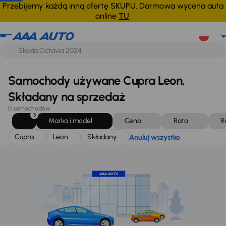
Cupra
Leon
Składany
Anuluj wszystko
Przebijemy każdą inną ofertę SKUPU. Darmowa wycena auta
online
TU
.
Samochody używane Cupra Leon,
Składany na sprzedaż
0 samochodów
3
Marka i model
Cena
Rata
R
Cupra
Leon
Składany
Anuluj wszystko