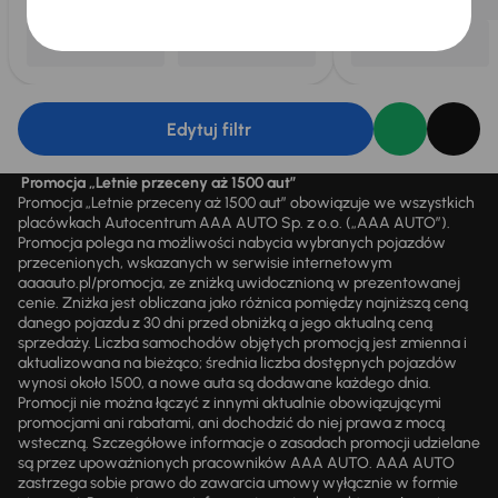
Edytuj filtr
Promocja „Letnie przeceny aż 1500 aut”
Promocja „Letnie przeceny aż 1500 aut” obowiązuje we wszystkich
placówkach Autocentrum AAA AUTO Sp. z o.o. („AAA AUTO”).
Promocja polega na możliwości nabycia wybranych pojazdów
przecenionych, wskazanych w serwisie internetowym
aaaauto.pl/promocja, ze zniżką uwidocznioną w prezentowanej
cenie. Zniżka jest obliczana jako różnica pomiędzy najniższą ceną
danego pojazdu z 30 dni przed obniżką a jego aktualną ceną
sprzedaży. Liczba samochodów objętych promocją jest zmienna i
aktualizowana na bieżąco; średnia liczba dostępnych pojazdów
wynosi około 1500, a nowe auta są dodawane każdego dnia.
Promocji nie można łączyć z innymi aktualnie obowiązującymi
promocjami ani rabatami, ani dochodzić do niej prawa z mocą
wsteczną. Szczegółowe informacje o zasadach promocji udzielane
są przez upoważnionych pracowników AAA AUTO. AAA AUTO
zastrzega sobie prawo do zawarcia umowy wyłącznie w formie