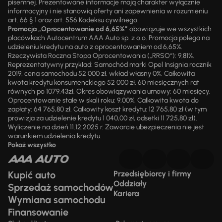
pisemnej. Prezentowane informacje mają charakter wyłącznie
informacyjny i nie stanowią oferty ani zapewnienia w rozumieniu
art. 66 § 1 oraz art. 556 Kodeksu cywilnego.
Promocja „Oprocentowanie od 6,65%”
obowiązuje we wszystkich
placówkach Autocentrum AAA Auto sp. z o.o. Promocja polega na
udzieleniu kredytu na auto z oprocentowaniem od 6,65%.
Rzeczywista Roczna Stopa Oprocentowania („RRSO“): 9,81%.
Reprezentatywny przykład: Samochód marki Opel Insignia rocznik
2019, cena samochodu 52 000 zł, wkład własny 0%. Całkowita
kwota kredytu konsumenckiego 52 000 zł, 60 miesięcznych rat
równych po 1079,43zł. Okres obowiązywania umowy: 60 miesięcy.
Oprocentowanie stałe w skali roku: 9,00%. Całkowita kwota do
zapłaty: 64 765,80 zł. Całkowity koszt kredytu: 12 765,80 zł (w tym
prowizja za udzielenie kredytu 1 040,00 zł, odsetki 11 725,80 zł).
Wyliczenie na dzień 11.12.2025 r. Zawarcie ubezpieczenia nie jest
warunkiem udzielenia kredytu.
Pokaż wszystko
Kupić auto
Przedsiębiorcy i firmy
Oddziały
Sprzedaż samochodów
Kariera
Wymiana samochodu
Finansowanie