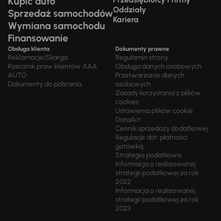
Kupić auto
Oddziały
Sprzedaż samochodów
Kariera
Wymiana samochodu
Finansowanie
Obsługa klienta
Dokumenty prawne
Reklamacje/Skarga
Regulamin strony
Rzecznik praw klientów AAA
Obsługa danych osobowych
AUTO
Przetwarzanie danych
Dokumenty do pobrania
osobowych
Zasady korzystania z plików
cookies
Ustawienia plików cookie
DataAct
Cennik sprzedaży dodatkowej
Regulacje dot. płatności
gotówką
Strategia podatkowa
Informacja o realizowanej
strategii podatkowej za rok
2022
Informacja o realizowanej
strategii podatkowej za rok
2023