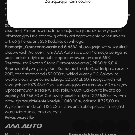
Zarządzaj plikami cookie
Promocji nie można łączyć z innymi aktualnie obowiązującymi
promocjami ani rabatami, ani dochodzić do niej prawa z mocą
wsteczną. Szczegółowe informacje o zasadach promocji udzielane
są przez upoważnionych pracowników AAA AUTO. AAA AUTO
zastrzega sobie prawo do zawarcia umowy wyłącznie w formie
pisemnej. Prezentowane informacje mają charakter wyłącznie
informacyjny i nie stanowią oferty ani zapewnienia w rozumieniu
art. 66 § 1 oraz art. 556 Kodeksu cywilnego.
Promocja „Oprocentowanie od 6,65%”
obowiązuje we wszystkich
placówkach Autocentrum AAA Auto sp. z o.o. Promocja polega na
udzieleniu kredytu na auto z oprocentowaniem od 6,65%.
Rzeczywista Roczna Stopa Oprocentowania („RRSO“): 9,81%.
Reprezentatywny przykład: Samochód marki Opel Insignia rocznik
2019, cena samochodu 52 000 zł, wkład własny 0%. Całkowita
kwota kredytu konsumenckiego 52 000 zł, 60 miesięcznych rat
równych po 1079,43zł. Okres obowiązywania umowy: 60 miesięcy.
Oprocentowanie stałe w skali roku: 9,00%. Całkowita kwota do
zapłaty: 64 765,80 zł. Całkowity koszt kredytu: 12 765,80 zł (w tym
prowizja za udzielenie kredytu 1 040,00 zł, odsetki 11 725,80 zł).
Wyliczenie na dzień 11.12.2025 r. Zawarcie ubezpieczenia nie jest
warunkiem udzielenia kredytu.
Pokaż wszystko
Przedsiębiorcy i firmy