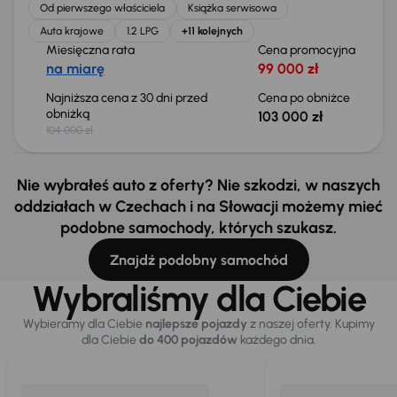
Od pierwszego właściciela
Książka serwisowa
Auta krajowe
1.2 LPG
+11 kolejnych
Miesięczna rata
Cena promocyjna
na miarę
99 000 zł
Najniższa cena z 30 dni przed
Cena po obniżce
obniżką
103 000 zł
104 000 zł
Nie wybrałeś auto z oferty? Nie szkodzi, w naszych
oddziałach w Czechach i na Słowacji możemy mieć
podobne samochody, których szukasz.
Znajdź podobny samochód
Wybraliśmy dla Ciebie
Wybieramy dla Ciebie
najlepsze pojazdy
z naszej oferty. Kupimy
dla Ciebie
do 400 pojazdów
każdego dnia.