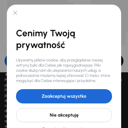
Cenimy Twoją
prywatność
Używamy plików cookie, aby przeglądanie naszej
Edytuj filtr
witryny było dla Ciebie jak najwygodniejsze. Pliki
cookie służą nam do ulepszania naszych usług, a
Promocja „Letnie przeceny aż 1500 aut”
jednocześnie możemy lepiej oferować Ci treści, które
Promocja „Letnie przeceny aż 1500 aut” obowiązuje we wszystkich
mogą być dla Ciebie interesujące i przydatne.
placówkach Autocentrum AAA AUTO Sp. z o.o. („AAA AUTO”).
Promocja polega na możliwości nabycia wybranych pojazdów
przecenionych, wskazanych w serwisie internetowym
Zaakceptuj wszystko
aaaauto.pl/promocja, ze zniżką uwidocznioną w prezentowanej
cenie. Zniżka jest obliczana jako różnica pomiędzy najniższą ceną
danego pojazdu z 30 dni przed obniżką a jego aktualną ceną
Nie akceptuję
sprzedaży. Liczba samochodów objętych promocją jest zmienna i
aktualizowana na bieżąco; średnia liczba dostępnych pojazdów
wynosi około 1500, a nowe auta są dodawane każdego dnia.