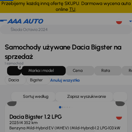
Dacia
Bigster
Anuluj wszystko
Przebijemy każdą inną ofertę SKUPU. Darmowa wycena auta
online
TU
.
Samochody używane Dacia Bigster na
sprzedaż
1 samochód
2
Marka i model
Cena
Rata
R
Dacia
Bigster
Anuluj wszystko
Taniej o 1 000 zł
Sortuj według
Zapisz wyszukiwanie
Dacia Bigster 1.2 LPG
2025
14 352 km
Benzyna Mild-Hybrid EV (MHEV) (Mild-Hybrid)
1.2 LPG
103 kW