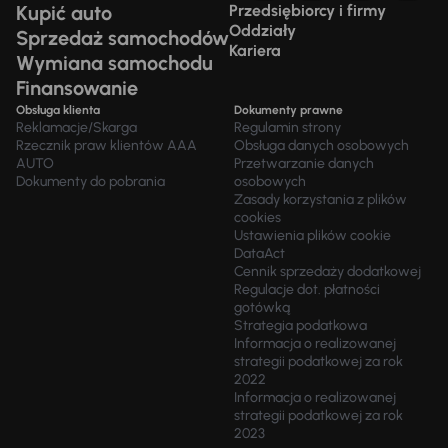
Kupić auto
Przedsiębiorcy i firmy
Oddziały
Sprzedaż samochodów
Kariera
Wymiana samochodu
Finansowanie
Obsługa klienta
Dokumenty prawne
Reklamacje/Skarga
Regulamin strony
Rzecznik praw klientów AAA
Obsługa danych osobowych
AUTO
Przetwarzanie danych
Dokumenty do pobrania
osobowych
Zasady korzystania z plików
cookies
Ustawienia plików cookie
DataAct
Cennik sprzedaży dodatkowej
Regulacje dot. płatności
gotówką
Strategia podatkowa
Informacja o realizowanej
strategii podatkowej za rok
2022
Informacja o realizowanej
strategii podatkowej za rok
2023