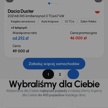
Dacia Duster
2021
68 345 km
Benzyna
1.0 TCe
67 kW
Książka serwisowa
Auta krajowe
1.0 TCe
Salon Polska
+5 kolejnych
Miesięczna rata
Cena promocyjna
od 292 zł
46 000 zł
Cena
49 000 zł
Załaduj więcej samochodów
1
2
Wybraliśmy dla Ciebie
Wybieramy dla Ciebie
najlepsze pojazdy
z naszej oferty. Kupimy
dla Ciebie
do 400 pojazdów
każdego dnia.