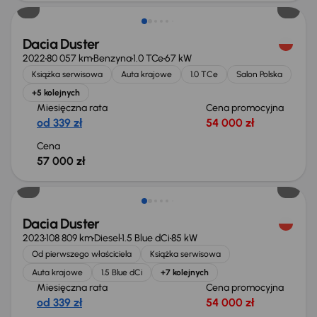
Dacia Duster
2022
80 057 km
Benzyna
1.0 TCe
67 kW
Książka serwisowa
Auta krajowe
1.0 TCe
Salon Polska
+5 kolejnych
Miesięczna rata
Cena promocyjna
od 339 zł
54 000 zł
Cena
57 000 zł
Możliwość odliczenia VAT
Dacia Duster
2023
108 809 km
Diesel
1.5 Blue dCi
85 kW
Od pierwszego właściciela
Książka serwisowa
Auta krajowe
1.5 Blue dCi
+7 kolejnych
Miesięczna rata
Cena promocyjna
od 339 zł
54 000 zł