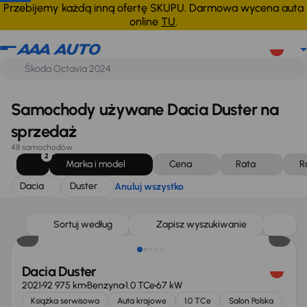
Dacia
Duster
Anuluj wszystko
Przebijemy każdą inną ofertę SKUPU. Darmowa wycena auta
online
TU
.
Samochody używane Dacia Duster na
sprzedaż
48 samochodów
2
Marka i model
Cena
Rata
R
Dacia
Duster
Anuluj wszystko
Taniej o 700 zł
Sortuj według
Zapisz wyszukiwanie
Dacia Duster
2021
92 975 km
Benzyna
1.0 TCe
67 kW
Książka serwisowa
Auta krajowe
1.0 TCe
Salon Polska