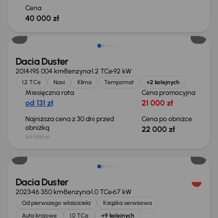
Cena
40 000 zł
Taniej o 2 000 zł
Dacia Duster
2014
195 004 km
Benzyna
1.2 TCe
92 kW
1.2 TCe
Navi
Klima
Tempomat
+2 kolejnych
Miesięczna rata
Cena promocyjna
od 131 zł
21 000 zł
Najniższa cena z 30 dni przed
Cena po obniżce
obniżką
22 000 zł
24 000 zł
Dacia Duster
2023
46 350 km
Benzyna
1.0 TCe
67 kW
Od pierwszego właściciela
Książka serwisowa
Auta krajowe
1.0 TCe
+9 kolejnych