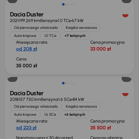
Dacia Duster
2021
199 269 km
Benzyna
1.0 TCe
67 kW
Od pierwszego właściciela
Książka serwisowa
Auta krajowe
1.0 TCe
+7 kolejnych
Miesięczna rata
Cena promocyjna
od 208 zł
33 000 zł
Cena
35 000 zł
Taniej o 500 zł
Dacia Duster
2018
157 750 km
Benzyna
1.6 SCe
84 kW
Od pierwszego właściciela
Książka serwisowa
Auta krajowe
1.6 SCe
+6 kolejnych
Miesięczna rata
Cena promocyjna
od 223 zł
35 500 zł
Najniższa cena z 30 dni przed
Cena po obniżce