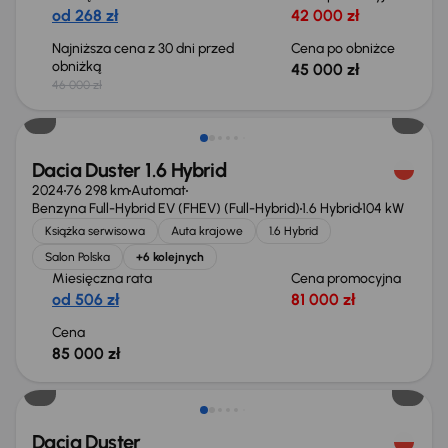
od 268 zł
42 000 zł
Najniższa cena z 30 dni przed
Cena po obniżce
obniżką
45 000 zł
46 000 zł
Dacia Duster 1.6 Hybrid
2024
76 298 km
Automat
Benzyna Full-Hybrid EV (FHEV) (Full-Hybrid)
1.6 Hybrid
104 kW
Książka serwisowa
Auta krajowe
1.6 Hybrid
Salon Polska
+6 kolejnych
Miesięczna rata
Cena promocyjna
od 506 zł
81 000 zł
Cena
85 000 zł
Możliwość odliczenia VAT
Dacia Duster