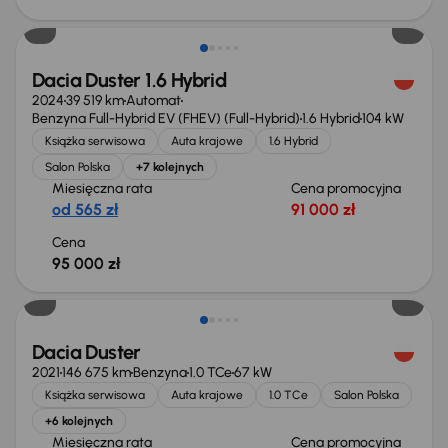
Od nowego taniej o 63 999 zł
Dacia Duster 1.6 Hybrid
2024
39 519 km
Automat
Benzyna Full-Hybrid EV (FHEV) (Full-Hybrid)
1.6 Hybrid
104 kW
Książka serwisowa
Auta krajowe
1.6 Hybrid
Salon Polska
+7 kolejnych
Miesięczna rata
Cena promocyjna
od 565 zł
91 000 zł
Cena
95 000 zł
Taniej o 1 000 zł
Dacia Duster
2021
146 675 km
Benzyna
1.0 TCe
67 kW
Książka serwisowa
Auta krajowe
1.0 TCe
Salon Polska
+6 kolejnych
Miesięczna rata
Cena promocyjna