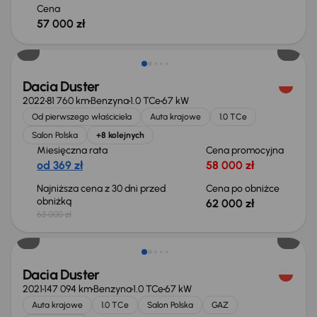
Cena
57 000 zł
Taniej o 1 000 zł
Dacia Duster
2022
81 760 km
Benzyna
1.0 TCe
67 kW
Od pierwszego właściciela
Auta krajowe
1.0 TCe
Salon Polska
+8 kolejnych
Miesięczna rata
Cena promocyjna
od 369 zł
58 000 zł
Najniższa cena z 30 dni przed
Cena po obniżce
obniżką
62 000 zł
63 000 zł
Możliwość odliczenia VAT
Dacia Duster
2021
147 094 km
Benzyna
1.0 TCe
67 kW
Auta krajowe
1.0 TCe
Salon Polska
GAZ