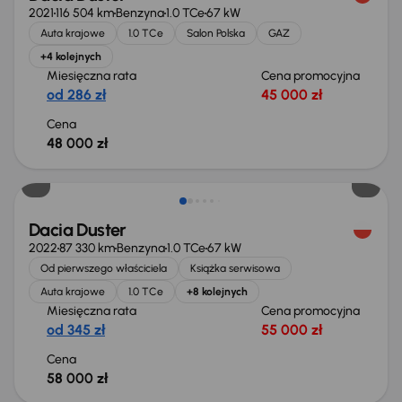
2021
116 504 km
Benzyna
1.0 TCe
67 kW
Auta krajowe
1.0 TCe
Salon Polska
GAZ
+4 kolejnych
Miesięczna rata
Cena promocyjna
od 286 zł
45 000 zł
Cena
48 000 zł
Dacia Duster
2022
87 330 km
Benzyna
1.0 TCe
67 kW
Od pierwszego właściciela
Książka serwisowa
Auta krajowe
1.0 TCe
+8 kolejnych
Miesięczna rata
Cena promocyjna
od 345 zł
55 000 zł
Cena
58 000 zł
Możliwość odliczenia VAT