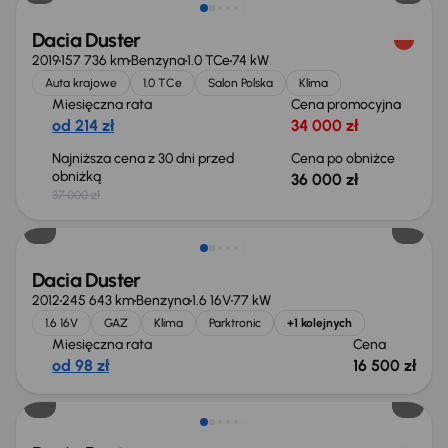
Dacia Duster
2019
157 736 km
Benzyna
1.0 TCe
74 kW
Auta krajowe
1.0 TCe
Salon Polska
Klima
Miesięczna rata
Cena promocyjna
od 214 zł
34 000 zł
Najniższa cena z 30 dni przed
Cena po obniżce
obniżką
36 000 zł
37 000 zł
Dacia Duster
2012
245 643 km
Benzyna
1.6 16V
77 kW
1.6 16V
GAZ
Klima
Parktronic
+1 kolejnych
Miesięczna rata
Cena
od 98 zł
16 500 zł