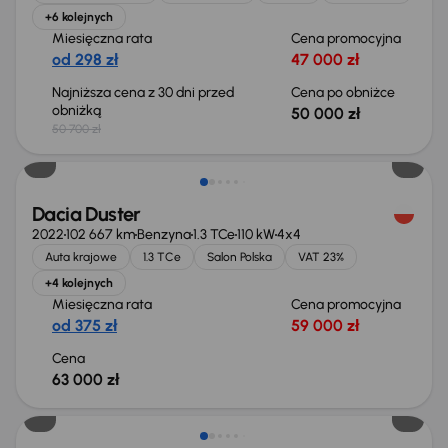
+6 kolejnych
Miesięczna rata
Cena promocyjna
od 298 zł
47 000 zł
Najniższa cena z 30 dni przed
Cena po obniżce
obniżką
50 000 zł
50 700 zł
Możliwość odliczenia VAT
Dacia Duster
2022
102 667 km
Benzyna
1.3 TCe
110 kW
4x4
Auta krajowe
1.3 TCe
Salon Polska
VAT 23%
+4 kolejnych
Miesięczna rata
Cena promocyjna
od 375 zł
59 000 zł
Cena
63 000 zł
Możliwość odliczenia VAT