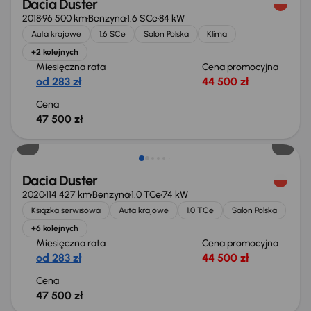
Dacia Duster
2018
96 500 km
Benzyna
1.6 SCe
84 kW
Auta krajowe
1.6 SCe
Salon Polska
Klima
+2 kolejnych
Miesięczna rata
Cena promocyjna
od 283 zł
44 500 zł
Cena
47 500 zł
Dacia Duster
2020
114 427 km
Benzyna
1.0 TCe
74 kW
Książka serwisowa
Auta krajowe
1.0 TCe
Salon Polska
+6 kolejnych
Miesięczna rata
Cena promocyjna
od 283 zł
44 500 zł
Cena
47 500 zł
Świeżo skupione