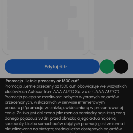
Edytuj filtr
Promocja „Letnie przeceny aż 1500 aut”
Promocja „Letnie przeceny aż 1500 aut” obowiązuje we wszystkich
placówkach Autocentrum AAA AUTO Sp. z o.o. („AAA AUTO”).
Promocja polega na możliwości nabycia wybranych pojazdów
przecenionych, wskazanych w serwisie internetowym
aaaauto.pl/promocja, ze zniżką uwidocznioną w prezentowanej
cenie. Zniżka jest obliczana jako różnica pomiędzy najniższą ceną
danego pojazdu z 30 dni przed obniżką a jego aktualną ceną
sprzedaży. Liczba samochodów objętych promocją jest zmienna i
aktualizowana na bieżąco; średnia liczba dostępnych pojazdów