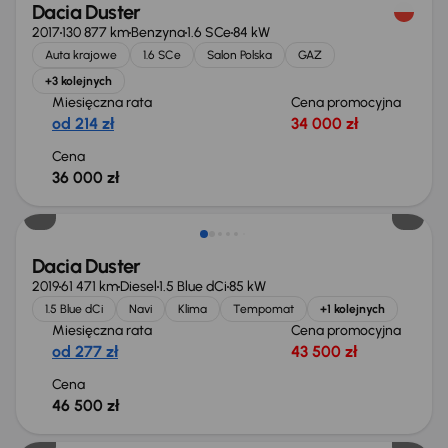
Dacia Duster
2017
130 877 km
Benzyna
1.6 SCe
84 kW
Auta krajowe
1.6 SCe
Salon Polska
GAZ
+3 kolejnych
Miesięczna rata
Cena promocyjna
od 214 zł
34 000 zł
Cena
36 000 zł
Dacia Duster
2019
61 471 km
Diesel
1.5 Blue dCi
85 kW
1.5 Blue dCi
Navi
Klima
Tempomat
+1 kolejnych
Miesięczna rata
Cena promocyjna
od 277 zł
43 500 zł
Cena
46 500 zł