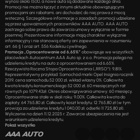
wynosi około 1500, a nowe auta są dodawane każdego dnia.
Promocji nie można łączyć z innymi aktualnie obowiązującymi
promocjami ani rabatami, ani dochodzić do niej prawa z mocą
wsteczną. Szczegółowe informacje o zasadach promocji udzielane
są przez upoważnionych pracowników AAA AUTO. AAA AUTO
zastrzega sobie prawo do zawarcia umowy wyłącznie w formie
pisemnej. Prezentowane informacje mają charakter wyłącznie
informacyjny i nie stanowią oferty ani zapewnienia w rozumieniu
art. 66 § 1 oraz art. 556 Kodeksu cywilnego.
Promocja „Oprocentowanie od 6,65%”
obowiązuje we wszystkich
placówkach Autocentrum AAA Auto sp. z o.o. Promocja polega na
udzieleniu kredytu na auto z oprocentowaniem od 6,65%.
Rzeczywista Roczna Stopa Oprocentowania („RRSO“): 9,81%.
Reprezentatywny przykład: Samochód marki Opel Insignia rocznik
2019, cena samochodu 52 000 zł, wkład własny 0%. Całkowita
kwota kredytu konsumenckiego 52 000 zł, 60 miesięcznych rat
równych po 1079,43zł. Okres obowiązywania umowy: 60 miesięcy.
Oprocentowanie stałe w skali roku: 9,00%. Całkowita kwota do
zapłaty: 64 765,80 zł. Całkowity koszt kredytu: 12 765,80 zł (w tym
prowizja za udzielenie kredytu 1 040,00 zł, odsetki 11 725,80 zł).
Wyliczenie na dzień 11.12.2025 r. Zawarcie ubezpieczenia nie jest
warunkiem udzielenia kredytu.
Pokaż wszystko