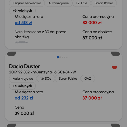
Książka serwisowa
Auta krajowe
1.2 TCe
Salon Polska
+6 kolejnych
Miesięczna rata
Cena promocyjna
od 518 zł
83 000 zł
Najniższa cena z 30 dni przed
Cena po obniżce
obniżką
87 000 zł
88 000 zł
Dacia Duster
2019
192 832 km
Benzyna
1.6 SCe
84 kW
Auta krajowe
1.6 SCe
Salon Polska
GAZ
+4 kolejnych
Miesięczna rata
Cena promocyjna
od 232 zł
37 000 zł
Cena
39 000 zł
Taniej o 1 000 zł