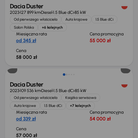
Dacia Duster
2023
127 899 km
Diesel
1.5 Blue dCi
85 kW
Od pierwszego właściciela
Auta krajowe
1.5 Blue dCi
Salon Polska
+6 kolejnych
Miesięczna rata
Cena promocyjna
od 345 zł
55 000 zł
Cena
58 000 zł
Możliwość odliczenia VAT
Dacia Duster
2023
109 536 km
Diesel
1.5 Blue dCi
85 kW
Od pierwszego właściciela
Książka serwisowa
Auta krajowe
1.5 Blue dCi
+7 kolejnych
Miesięczna rata
Cena promocyjna
od 339 zł
54 000 zł
Cena
57 000 zł