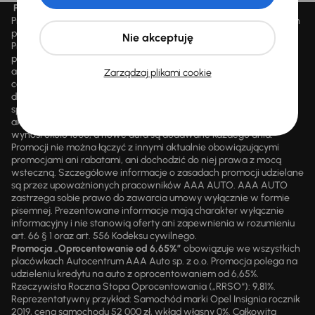
Promocja „Letnie przeceny aż 1500 aut”
Promocja „Letnie przeceny aż 1500 aut” obowiązuje we wszystkich
placówkach Autocentrum AAA AUTO Sp. z o.o. („AAA AUTO”).
Nie akceptuję
Promocja polega na możliwości nabycia wybranych pojazdów
przecenionych, wskazanych w serwisie internetowym
aaaauto.pl/promocja, ze zniżką uwidocznioną w prezentowanej
Zarządzaj plikami cookie
cenie. Zniżka jest obliczana jako różnica pomiędzy najniższą ceną
danego pojazdu z 30 dni przed obniżką a jego aktualną ceną
sprzedaży. Liczba samochodów objętych promocją jest zmienna i
aktualizowana na bieżąco; średnia liczba dostępnych pojazdów
wynosi około 1500, a nowe auta są dodawane każdego dnia.
Promocji nie można łączyć z innymi aktualnie obowiązującymi
promocjami ani rabatami, ani dochodzić do niej prawa z mocą
wsteczną. Szczegółowe informacje o zasadach promocji udzielane
są przez upoważnionych pracowników AAA AUTO. AAA AUTO
zastrzega sobie prawo do zawarcia umowy wyłącznie w formie
pisemnej. Prezentowane informacje mają charakter wyłącznie
informacyjny i nie stanowią oferty ani zapewnienia w rozumieniu
art. 66 § 1 oraz art. 556 Kodeksu cywilnego.
Promocja „Oprocentowanie od 6,65%”
obowiązuje we wszystkich
placówkach Autocentrum AAA Auto sp. z o.o. Promocja polega na
udzieleniu kredytu na auto z oprocentowaniem od 6,65%.
Rzeczywista Roczna Stopa Oprocentowania („RRSO“): 9,81%.
Reprezentatywny przykład: Samochód marki Opel Insignia rocznik
2019, cena samochodu 52 000 zł, wkład własny 0%. Całkowita