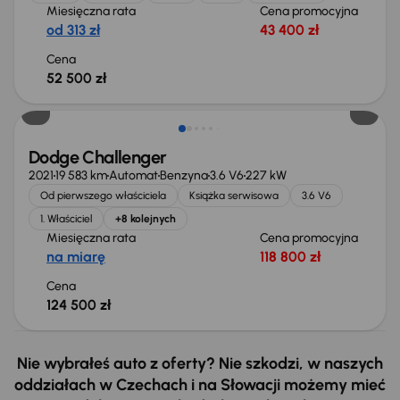
Miesięczna rata
Cena promocyjna
od 313 zł
43 400 zł
Cena
52 500 zł
Świeżo skupione
Dodge Challenger
2021
19 583 km
Automat
Benzyna
3.6 V6
227 kW
Od pierwszego właściciela
Książka serwisowa
3.6 V6
1. Właściciel
+8 kolejnych
Miesięczna rata
Cena promocyjna
na miarę
118 800 zł
Cena
124 500 zł
Nie wybrałeś auto z oferty? Nie szkodzi, w naszych
oddziałach w Czechach i na Słowacji możemy mieć