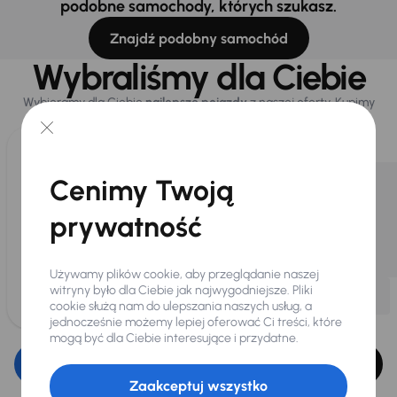
podobne samochody, których szukasz.
Znajdź podobny samochód
Wybraliśmy dla Ciebie
Wybieramy dla Ciebie
najlepsze pojazdy
z naszej oferty. Kupimy
dla Ciebie
do 400 pojazdów
każdego dnia.
Cenimy Twoją
prywatność
Używamy plików cookie, aby przeglądanie naszej
witryny było dla Ciebie jak najwygodniejsze. Pliki
cookie służą nam do ulepszania naszych usług, a
jednocześnie możemy lepiej oferować Ci treści, które
mogą być dla Ciebie interesujące i przydatne.
Edytuj filtr
Zaakceptuj wszystko