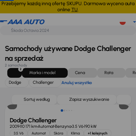
Dodge
Challenger
Anuluj wszystko
Przebijemy każdą inną ofertę SKUPU. Darmowa wycena auta
online
TU
.
Samochody używane Dodge Challenger
na sprzedaż
2 samochody
2
Marka i model
Cena
Rata
R
Dodge
Challenger
Anuluj wszystko
Sortuj według
Zapisz wyszukiwanie
Dodge Challenger
2009
110 171 km
Automat
Benzyna
3.5 V6
190 kW
3.5 V6
Automat
Skóra
Klima
+1 kolejnych