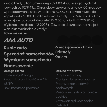
kwota kredytu konsumenckiego 52 000 zł, 60 miesięcznych rat
równych po 1079,43zł. Okres obowiązywania umowy: 60 miesięcy.
Oprocentowanie stałe w skali roku: 9,00%. Całkowita kwota do
zapłaty: 64 765,80 zł. Całkowity koszt kredytu: 12 765,80 zł (w tym
prowizja za udzielenie kredytu 1 040,00 zł, odsetki 11 725,80 zł).
Wyliczenie na dzień 11.12.2025 r. Zawarcie ubezpieczenia nie jest
warunkiem udzielenia kredytu.
Pokaż wszystko
Kupić auto
Przedsiębiorcy i firmy
Oddziały
Sprzedaż samochodów
Kariera
Wymiana samochodu
Finansowanie
Obsługa klienta
Dokumenty prawne
Reklamacje/Skarga
Regulamin strony
Rzecznik praw klientów AAA
Obsługa danych osobowych
AUTO
Przetwarzanie danych
Dokumenty do pobrania
osobowych
Zasady korzystania z plików
cookies
Ustawienia plików cookie
DataAct