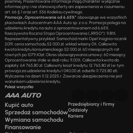
pisemnej. Prezentowane informacje mają charakter wyłącznie
informacyjny i nie stanowią oferty ani zapewnienia w rozumieniu
art. 66 § 1 oraz art. 556 Kodeksu cywilnego.
Promocja „Oprocentowanie od 6,65%”
obowiązuje we wszystkich
placówkach Autocentrum AAA Auto sp. z o.o. Promocja polega na
udzieleniu kredytu na auto z oprocentowaniem od 6,65%.
Rzeczywista Roczna Stopa Oprocentowania („RRSO“): 9,81%.
Reprezentatywny przykład: Samochód marki Opel Insignia rocznik
2019, cena samochodu 52 000 zł, wkład własny 0%. Całkowita
kwota kredytu konsumenckiego 52 000 zł, 60 miesięcznych rat
równych po 1079,43zł. Okres obowiązywania umowy: 60 miesięcy.
Oprocentowanie stałe w skali roku: 9,00%. Całkowita kwota do
zapłaty: 64 765,80 zł. Całkowity koszt kredytu: 12 765,80 zł (w tym
prowizja za udzielenie kredytu 1 040,00 zł, odsetki 11 725,80 zł).
Wyliczenie na dzień 11.12.2025 r. Zawarcie ubezpieczenia nie jest
warunkiem udzielenia kredytu.
Pokaż wszystko
Kupić auto
Przedsiębiorcy i firmy
Oddziały
Sprzedaż samochodów
Kariera
Wymiana samochodu
Finansowanie