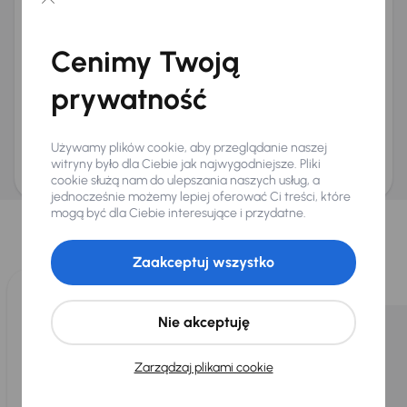
Chcę otrzymywać informacje o ofertach rabatowych
Na e-mail
(opcjonalnie)
Cenimy Twoją
Na numer telefonu
(opcjonalnie)
prywatność
Wyślij zapytanie
Zwracamy uwagę, że umówienie spotkania nie jest równoznaczne z rezerwacją
ani zagwarantowaną dostępnością pojazdu. AURES Holdings a.s., z siedzibą
Używamy plików cookie, aby przeglądanie naszej
Dopraváků 874/15, Čimice, 184 00 Praga 8, będzie przechowywać i przetwarzać
Twoje dane osobowe zgodnie z zasadami ochrony i przetwarzania
danych
witryny było dla Ciebie jak najwygodniejsze. Pliki
osobowych
.
cookie służą nam do ulepszania naszych usług, a
jednocześnie możemy lepiej oferować Ci treści, które
Wybraliśmy dla Ciebie
mogą być dla Ciebie interesujące i przydatne.
Wybieramy dla Ciebie
najlepsze pojazdy
z naszej oferty. Kupimy
dla Ciebie
do 400 pojazdów
każdego dnia.
Zaakceptuj wszystko
Nie akceptuję
Zarządzaj plikami cookie