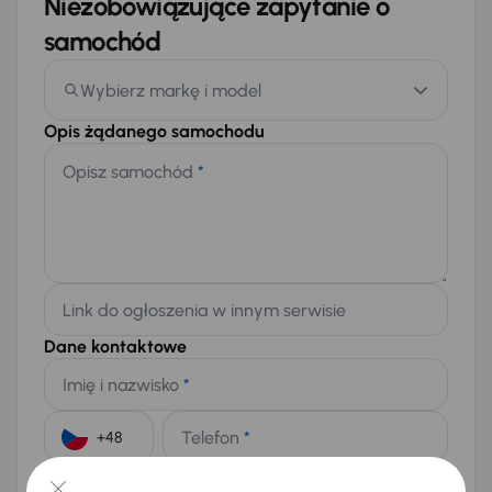
Niezobowiązujące zapytanie o
samochód
Wybierz markę i model
Opis żądanego samochodu
Opisz samochód
*
Link do ogłoszenia w innym serwisie
Dane kontaktowe
Imię i nazwisko
*
Telefon
*
+48
E-mail
*