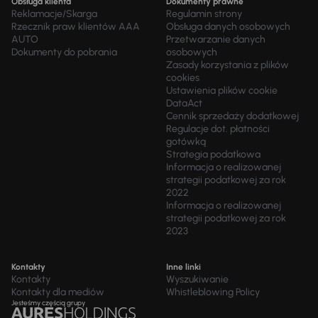
Obsługa klienta
Dokumenty prawne
Reklamacje/Skarga
Regulamin strony
Rzecznik praw klientów AAA
Obsługa danych osobowych
AUTO
Przetwarzanie danych
Dokumenty do pobrania
osobowych
Zasady korzystania z plików
cookies
Ustawienia plików cookie
DataAct
Cennik sprzedaży dodatkowej
Regulacje dot. płatności
gotówką
Strategia podatkowa
Informacja o realizowanej
strategii podatkowej za rok
2022
Informacja o realizowanej
strategii podatkowej za rok
2023
Kontakty
Inne linki
Kontakty
Wyszukiwanie
Kontakty dla mediów
Whistleblowing Policy
Jesteśmy częścią grupy