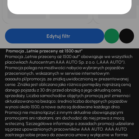
Edytuj filtr
Promocja „Letnie przeceny aż 1500 aut”
Promocja „Letnie przeceny aż 1500 aut” obowiązuje we wszystkich
placówkach Autocentrum AAA AUTO Sp. z o.o. („AAA AUTO”).
Promocja polega na możliwości nabycia wybranych pojazdów
przecenionych, wskazanych w serwisie internetowym
aaaauto.pl/promocja, ze zniżką uwidocznioną w prezentowanej
cenie. Zniżka jest obliczana jako różnica pomiędzy najniższą ceną
danego pojazdu z 30 dni przed obniżką a jego aktualną ceną
sprzedaży. Liczba samochodów objętych promocją jest zmienna i
aktualizowana na bieżąco; średnia liczba dostępnych pojazdów
wynosi około 1500, a nowe auta są dodawane każdego dnia.
Promocji nie można łączyć z innymi aktualnie obowiązującymi
promocjami ani rabatami, ani dochodzić do niej prawa z mocą
wsteczną. Szczegółowe informacje o zasadach promocji udzielane
są przez upoważnionych pracowników AAA AUTO. AAA AUTO
zastrzega sobie prawo do zawarcia umowy wyłącznie w formie