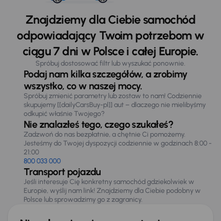
Znajdziemy dla Ciebie samochód
odpowiadający Twoim potrzebom w
ciągu 7 dni w Polsce i całej Europie.
Spróbuj dostosować filtr lub wyszukać ponownie.
Podaj nam kilka szczegółów, a zrobimy
wszystko, co w naszej mocy.
Spróbuj zmienić parametry lub zostaw to nam! Codziennie
skupujemy [[dailyCarsBuy-pl]] aut – dlaczego nie mielibyśmy
odkupić właśnie Twojego?
Nie znalazłeś tego, czego szukałeś?
Zadzwoń do nas bezpłatnie, a chętnie Ci pomożemy.
Jesteśmy do Twojej dyspozycji codziennie w godzinach 8:00 -
21:00
800 033 000
Transport pojazdu
Jeśli interesuje Cię konkretny samochód gdziekolwiek w
Europie, wyślij nam link! Znajdziemy dla Ciebie podobny w
Polsce lub sprowadzimy go z zagranicy.