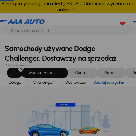
Dodge
Challenger
Dostawczy
Anuluj wszystko
Przebijemy każdą inną ofertę SKUPU. Darmowa wycena auta
online
TU
.
Samochody używane Dodge
Challenger, Dostawczy na sprzedaż
0 samochodów
3
Marka i model
Cena
Rata
R
Dodge
Challenger
Dostawczy
Anuluj wszystko