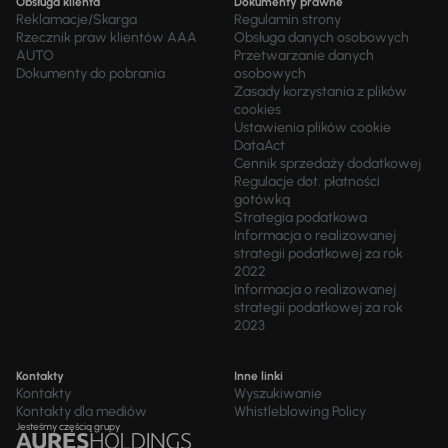
Obsługa klienta
Dokumenty prawne
Reklamacje/Skarga
Regulamin strony
Rzecznik praw klientów AAA
Obsługa danych osobowych
AUTO
Przetwarzanie danych
Dokumenty do pobrania
osobowych
Zasady korzystania z plików
cookies
Ustawienia plików cookie
DataAct
Cennik sprzedaży dodatkowej
Regulacje dot. płatności
gotówką
Strategia podatkowa
Informacja o realizowanej
strategii podatkowej za rok
2022
Informacja o realizowanej
strategii podatkowej za rok
2023
Kontakty
Inne linki
Kontakty
Wyszukiwanie
Kontakty dla mediów
Whistleblowing Policy
Jesteśmy częścią grupy