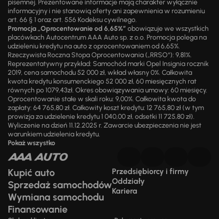
pisemnej. Prezentowane informacje mają charakter wyłącznie
informacyjny i nie stanowią oferty ani zapewnienia w rozumieniu
art. 66 § 1 oraz art. 556 Kodeksu cywilnego.
Promocja „Oprocentowanie od 6,65%”
obowiązuje we wszystkich
placówkach Autocentrum AAA Auto sp. z o.o. Promocja polega na
udzieleniu kredytu na auto z oprocentowaniem od 6,65%.
Rzeczywista Roczna Stopa Oprocentowania („RRSO“): 9,81%.
Reprezentatywny przykład: Samochód marki Opel Insignia rocznik
2019, cena samochodu 52 000 zł, wkład własny 0%. Całkowita
kwota kredytu konsumenckiego 52 000 zł, 60 miesięcznych rat
równych po 1079,43zł. Okres obowiązywania umowy: 60 miesięcy.
Oprocentowanie stałe w skali roku: 9,00%. Całkowita kwota do
zapłaty: 64 765,80 zł. Całkowity koszt kredytu: 12 765,80 zł (w tym
prowizja za udzielenie kredytu 1 040,00 zł, odsetki 11 725,80 zł).
Wyliczenie na dzień 11.12.2025 r. Zawarcie ubezpieczenia nie jest
warunkiem udzielenia kredytu.
Pokaż wszystko
Kupić auto
Przedsiębiorcy i firmy
Oddziały
Sprzedaż samochodów
Kariera
Wymiana samochodu
Finansowanie