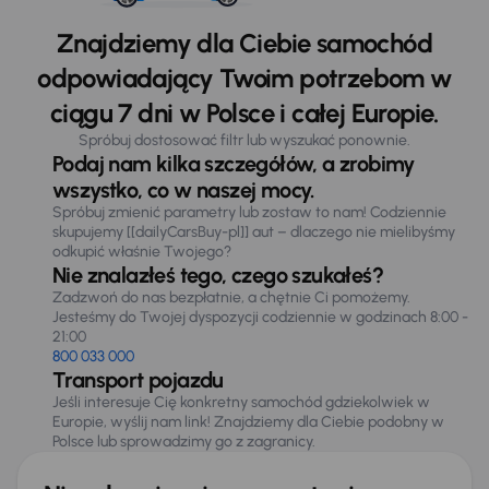
Znajdziemy dla Ciebie samochód
odpowiadający Twoim potrzebom w
ciągu 7 dni w Polsce i całej Europie.
Spróbuj dostosować filtr lub wyszukać ponownie.
Podaj nam kilka szczegółów, a zrobimy
wszystko, co w naszej mocy.
Spróbuj zmienić parametry lub zostaw to nam! Codziennie
skupujemy [[dailyCarsBuy-pl]] aut – dlaczego nie mielibyśmy
odkupić właśnie Twojego?
Nie znalazłeś tego, czego szukałeś?
Zadzwoń do nas bezpłatnie, a chętnie Ci pomożemy.
Jesteśmy do Twojej dyspozycji codziennie w godzinach 8:00 -
21:00
800 033 000
Transport pojazdu
Jeśli interesuje Cię konkretny samochód gdziekolwiek w
Europie, wyślij nam link! Znajdziemy dla Ciebie podobny w
Polsce lub sprowadzimy go z zagranicy.