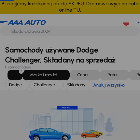
Dodge
Challenger
Składany
Anuluj wszystko
Przebijemy każdą inną ofertę SKUPU. Darmowa wycena auta
online
TU
.
Samochody używane Dodge
Challenger, Składany na sprzedaż
0 samochodów
3
Marka i model
Cena
Rata
R
Dodge
Challenger
Składany
Anuluj wszystko