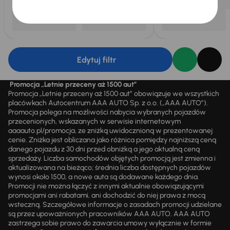
Edytuj filtr
Promocja „Letnie przeceny aż 1500 aut”
Promocja „Letnie przeceny aż 1500 aut” obowiązuje we wszystkich
placówkach Autocentrum AAA AUTO Sp. z o.o. („AAA AUTO”).
Promocja polega na możliwości nabycia wybranych pojazdów
przecenionych, wskazanych w serwisie internetowym
aaaauto.pl/promocja, ze zniżką uwidocznioną w prezentowanej
cenie. Zniżka jest obliczana jako różnica pomiędzy najniższą ceną
danego pojazdu z 30 dni przed obniżką a jego aktualną ceną
sprzedaży. Liczba samochodów objętych promocją jest zmienna i
aktualizowana na bieżąco; średnia liczba dostępnych pojazdów
wynosi około 1500, a nowe auta są dodawane każdego dnia.
Promocji nie można łączyć z innymi aktualnie obowiązującymi
promocjami ani rabatami, ani dochodzić do niej prawa z mocą
wsteczną. Szczegółowe informacje o zasadach promocji udzielane
są przez upoważnionych pracowników AAA AUTO. AAA AUTO
zastrzega sobie prawo do zawarcia umowy wyłącznie w formie