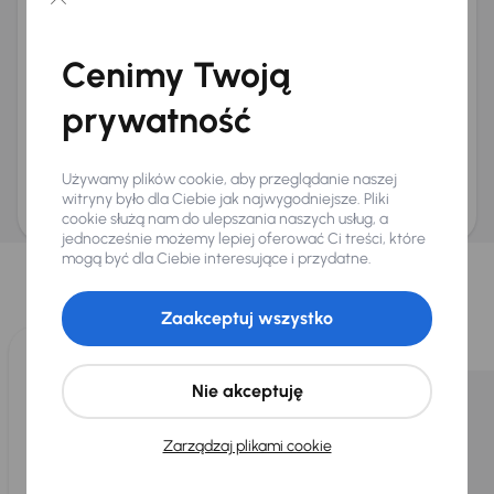
Chcę otrzymywać informacje o ofertach rabatowych
Na e-mail
(opcjonalnie)
Cenimy Twoją
Na numer telefonu
(opcjonalnie)
prywatność
Wyślij zapytanie
Zwracamy uwagę, że umówienie spotkania nie jest równoznaczne z rezerwacją
ani zagwarantowaną dostępnością pojazdu. AURES Holdings a.s., z siedzibą
Używamy plików cookie, aby przeglądanie naszej
Dopraváků 874/15, Čimice, 184 00 Praga 8, będzie przechowywać i przetwarzać
Twoje dane osobowe zgodnie z zasadami ochrony i przetwarzania
danych
witryny było dla Ciebie jak najwygodniejsze. Pliki
osobowych
.
cookie służą nam do ulepszania naszych usług, a
jednocześnie możemy lepiej oferować Ci treści, które
Wybraliśmy dla Ciebie
mogą być dla Ciebie interesujące i przydatne.
Wybieramy dla Ciebie
najlepsze pojazdy
z naszej oferty. Kupimy
dla Ciebie
do 400 pojazdów
każdego dnia.
Zaakceptuj wszystko
Nie akceptuję
Zarządzaj plikami cookie