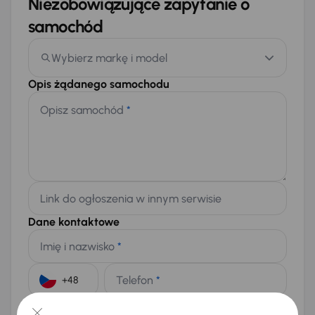
Niezobowiązujące zapytanie o
samochód
Wybierz markę i model
Opis żądanego samochodu
Opisz samochód
*
Link do ogłoszenia w innym serwisie
Dane kontaktowe
Imię i nazwisko
*
Telefon
*
+48
E-mail
*