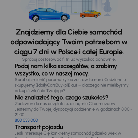
Znajdziemy dla Ciebie samochód
odpowiadający Twoim potrzebom w
ciągu 7 dni w Polsce i całej Europie.
Spróbuj dostosować filtr lub wyszukać ponownie.
Podaj nam kilka szczegółów, a zrobimy
wszystko, co w naszej mocy.
Spróbuj zmienić parametry lub zostaw to nam! Codziennie
skupujemy [[dailyCarsBuy-pl]] aut – dlaczego nie mielibyśmy
odkupić właśnie Twojego?
Nie znalazłeś tego, czego szukałeś?
Zadzwoń do nas bezpłatnie, a chętnie Ci pomożemy.
Jesteśmy do Twojej dyspozycji codziennie w godzinach 8:00 -
21:00
800 033 000
Transport pojazdu
Jeśli interesuje Cię konkretny samochód gdziekolwiek w