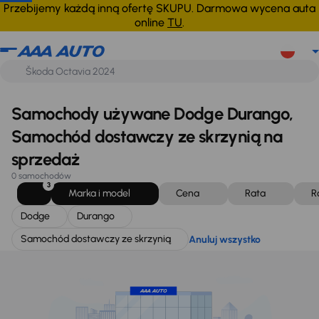
Dodge
Durango
Samochód dostawczy ze skrzynią
Anuluj wszystko
Przebijemy każdą inną ofertę SKUPU. Darmowa wycena auta
online
TU
.
Samochody używane Dodge Durango,
Samochód dostawczy ze skrzynią na
sprzedaż
0 samochodów
3
Marka i model
Cena
Rata
R
Dodge
Durango
Samochód dostawczy ze skrzynią
Anuluj wszystko