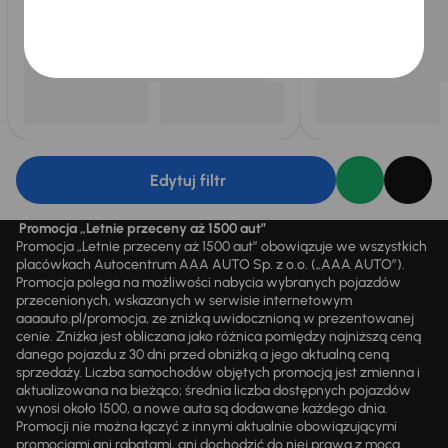
Edytuj filtr
Promocja „Letnie przeceny aż 1500 aut”
Promocja „Letnie przeceny aż 1500 aut” obowiązuje we wszystkich
placówkach Autocentrum AAA AUTO Sp. z o.o. („AAA AUTO”).
Promocja polega na możliwości nabycia wybranych pojazdów
przecenionych, wskazanych w serwisie internetowym
aaaauto.pl/promocja, ze zniżką uwidocznioną w prezentowanej
cenie. Zniżka jest obliczana jako różnica pomiędzy najniższą ceną
danego pojazdu z 30 dni przed obniżką a jego aktualną ceną
sprzedaży. Liczba samochodów objętych promocją jest zmienna i
aktualizowana na bieżąco; średnia liczba dostępnych pojazdów
wynosi około 1500, a nowe auta są dodawane każdego dnia.
Promocji nie można łączyć z innymi aktualnie obowiązującymi
promocjami ani rabatami, ani dochodzić do niej prawa z mocą