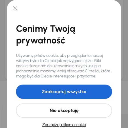
Telefon
*
+48
E-mail
*
Cenimy Twoją
Chcę otrzymywać informacje o ofertach rabatowych
Na e-mail
(opcjonalnie)
prywatność
Na numer telefonu
(opcjonalnie)
Wyślij zapytanie
Używamy plików cookie, aby przeglądanie naszej
Zwracamy uwagę, że umówienie spotkania nie jest równoznaczne z rezerwacją
witryny było dla Ciebie jak najwygodniejsze. Pliki
ani zagwarantowaną dostępnością pojazdu. AURES Holdings a.s., z siedzibą
cookie służą nam do ulepszania naszych usług, a
Dopraváků 874/15, Čimice, 184 00 Praga 8, będzie przechowywać i przetwarzać
Twoje dane osobowe zgodnie z zasadami ochrony i przetwarzania
danych
jednocześnie możemy lepiej oferować Ci treści, które
osobowych
.
mogą być dla Ciebie interesujące i przydatne.
Wybraliśmy dla Ciebie
Zaakceptuj wszystko
Wybieramy dla Ciebie
najlepsze pojazdy
z naszej oferty. Kupimy
dla Ciebie
do 400 pojazdów
każdego dnia.
Nie akceptuję
Zarządzaj plikami cookie