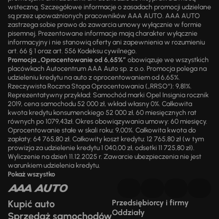
wsteczną. Szczegółowe informacje o zasadach promocji udzielane
są przez upoważnionych pracowników AAA AUTO. AAA AUTO
zastrzega sobie prawo do zawarcia umowy wyłącznie w formie
pisemnej. Prezentowane informacje mają charakter wyłącznie
informacyjny i nie stanowią oferty ani zapewnienia w rozumieniu
art. 66 § 1 oraz art. 556 Kodeksu cywilnego.
Promocja „Oprocentowanie od 6,65%”
obowiązuje we wszystkich
placówkach Autocentrum AAA Auto sp. z o.o. Promocja polega na
udzieleniu kredytu na auto z oprocentowaniem od 6,65%.
Rzeczywista Roczna Stopa Oprocentowania („RRSO“): 9,81%.
Reprezentatywny przykład: Samochód marki Opel Insignia rocznik
2019, cena samochodu 52 000 zł, wkład własny 0%. Całkowita
kwota kredytu konsumenckiego 52 000 zł, 60 miesięcznych rat
równych po 1079,43zł. Okres obowiązywania umowy: 60 miesięcy.
Oprocentowanie stałe w skali roku: 9,00%. Całkowita kwota do
zapłaty: 64 765,80 zł. Całkowity koszt kredytu: 12 765,80 zł (w tym
prowizja za udzielenie kredytu 1 040,00 zł, odsetki 11 725,80 zł).
Wyliczenie na dzień 11.12.2025 r. Zawarcie ubezpieczenia nie jest
warunkiem udzielenia kredytu.
Pokaż wszystko
Kupić auto
Przedsiębiorcy i firmy
Oddziały
Sprzedaż samochodów