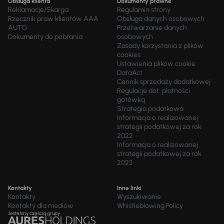
Obsługa klienta
Dokumenty prawne
Reklamacje/Skarga
Regulamin strony
Rzecznik praw klientów AAA
Obsługa danych osobowych
AUTO
Przetwarzanie danych
Dokumenty do pobrania
osobowych
Zasady korzystania z plików
cookies
Ustawienia plików cookie
DataAct
Cennik sprzedaży dodatkowej
Regulacje dot. płatności
gotówką
Strategia podatkowa
Informacja o realizowanej
strategii podatkowej za rok
2022
Informacja o realizowanej
strategii podatkowej za rok
2023
Kontakty
Inne linki
Kontakty
Wyszukiwanie
Kontakty dla mediów
Whistleblowing Policy
Jesteśmy częścią grupy