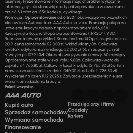
pisemnej. Prezentowane informacje mają charakter wyłącznie
informacyjny i nie stanowią oferty ani zapewnienia w rozumieniu
art. 66 § 1 oraz art. 556 Kodeksu cywilnego.
Promocja „Oprocentowanie od 6,65%”
obowiązuje we wszystkich
placówkach Autocentrum AAA Auto sp. z o.o. Promocja polega na
udzieleniu kredytu na auto z oprocentowaniem od 6,65%.
Rzeczywista Roczna Stopa Oprocentowania („RRSO“): 9,81%.
Reprezentatywny przykład: Samochód marki Opel Insignia rocznik
2019, cena samochodu 52 000 zł, wkład własny 0%. Całkowita
kwota kredytu konsumenckiego 52 000 zł, 60 miesięcznych rat
równych po 1079,43zł. Okres obowiązywania umowy: 60 miesięcy.
Oprocentowanie stałe w skali roku: 9,00%. Całkowita kwota do
zapłaty: 64 765,80 zł. Całkowity koszt kredytu: 12 765,80 zł (w tym
prowizja za udzielenie kredytu 1 040,00 zł, odsetki 11 725,80 zł).
Wyliczenie na dzień 11.12.2025 r. Zawarcie ubezpieczenia nie jest
warunkiem udzielenia kredytu.
Pokaż wszystko
Kupić auto
Przedsiębiorcy i firmy
Oddziały
Sprzedaż samochodów
Kariera
Wymiana samochodu
Finansowanie