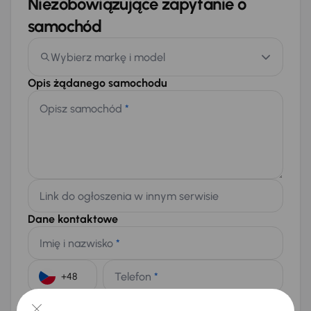
Niezobowiązujące zapytanie o
samochód
Wybierz markę i model
Opis żądanego samochodu
Opisz samochód
*
Link do ogłoszenia w innym serwisie
Dane kontaktowe
Imię i nazwisko
*
Telefon
*
+48
E-mail
*