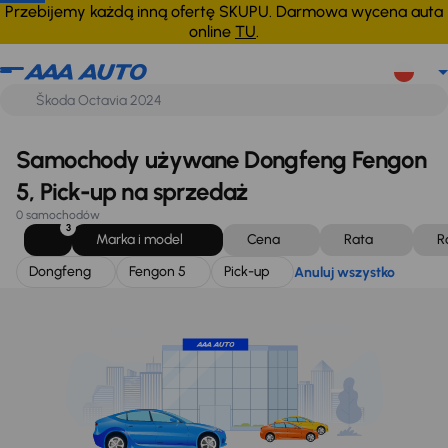
Dongfeng
Fengon 5
Pick-up
Anuluj wszystko
Przebijemy każdą inną ofertę SKUPU. Darmowa wycena auta
online
TU
.
Samochody używane Dongfeng Fengon
5, Pick-up na sprzedaż
0 samochodów
3
Marka i model
Cena
Rata
R
Dongfeng
Fengon 5
Pick-up
Anuluj wszystko