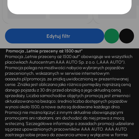
Edytuj filtr
Promocja „Letnie przeceny aż 1500 aut”
Promocja „Letnie przeceny aż 1500 aut” obowiązuje we wszystkich
placówkach Autocentrum AAA AUTO Sp. z o.o. („AAA AUTO”).
Promocja polega na możliwości nabycia wybranych pojazdów
przecenionych, wskazanych w serwisie internetowym
aaaauto.pl/promocja, ze zniżką uwidocznioną w prezentowanej
cenie. Zniżka jest obliczana jako różnica pomiędzy najniższą ceną
danego pojazdu z 30 dni przed obniżką a jego aktualną ceną
sprzedaży. Liczba samochodów objętych promocją jest zmienna i
aktualizowana na bieżąco; średnia liczba dostępnych pojazdów
wynosi około 1500, a nowe auta są dodawane każdego dnia.
Promocji nie można łączyć z innymi aktualnie obowiązującymi
promocjami ani rabatami, ani dochodzić do niej prawa z mocą
wsteczną. Szczegółowe informacje o zasadach promocji udzielane
są przez upoważnionych pracowników AAA AUTO. AAA AUTO
zastrzega sobie prawo do zawarcia umowy wyłącznie w formie