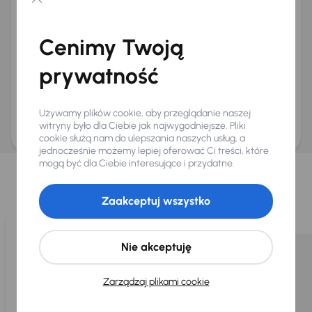
Chcę otrzymywać informacje o ofertach rabatowych
Na e-mail
(opcjonalnie)
Cenimy Twoją
Na numer telefonu
(opcjonalnie)
prywatność
Wyślij zapytanie
Zwracamy uwagę, że umówienie spotkania nie jest równoznaczne z rezerwacją
ani zagwarantowaną dostępnością pojazdu. AURES Holdings a.s., z siedzibą
Używamy plików cookie, aby przeglądanie naszej
Dopraváků 874/15, Čimice, 184 00 Praga 8, będzie przechowywać i przetwarzać
Twoje dane osobowe zgodnie z zasadami ochrony i przetwarzania
danych
witryny było dla Ciebie jak najwygodniejsze. Pliki
osobowych
.
cookie służą nam do ulepszania naszych usług, a
jednocześnie możemy lepiej oferować Ci treści, które
Wybraliśmy dla Ciebie
mogą być dla Ciebie interesujące i przydatne.
Wybieramy dla Ciebie
najlepsze pojazdy
z naszej oferty. Kupimy
dla Ciebie
do 400 pojazdów
każdego dnia.
Zaakceptuj wszystko
Nie akceptuję
Zarządzaj plikami cookie