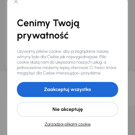
+48
E-mail
*
Chcę otrzymywać informacje o ofertach rabatowych
Cenimy Twoją
Na e-mail
(opcjonalnie)
Na numer telefonu
(opcjonalnie)
prywatność
Wyślij zapytanie
Zwracamy uwagę, że umówienie spotkania nie jest równoznaczne z rezerwacją
Używamy plików cookie, aby przeglądanie naszej
ani zagwarantowaną dostępnością pojazdu. AURES Holdings a.s., z siedzibą
Dopraváků 874/15, Čimice, 184 00 Praga 8, będzie przechowywać i przetwarzać
witryny było dla Ciebie jak najwygodniejsze. Pliki
Twoje dane osobowe zgodnie z zasadami ochrony i przetwarzania
danych
cookie służą nam do ulepszania naszych usług, a
osobowych
.
jednocześnie możemy lepiej oferować Ci treści, które
Wybraliśmy dla Ciebie
mogą być dla Ciebie interesujące i przydatne.
Wybieramy dla Ciebie
najlepsze pojazdy
z naszej oferty. Kupimy
Zaakceptuj wszystko
dla Ciebie
do 400 pojazdów
każdego dnia.
Nie akceptuję
Zarządzaj plikami cookie