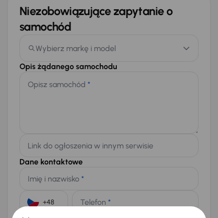
Niezobowiązujące zapytanie o
samochód
Wybierz markę i model
Opis żądanego samochodu
Opisz samochód
*
Link do ogłoszenia w innym serwisie
Dane kontaktowe
Imię i nazwisko
*
Telefon
*