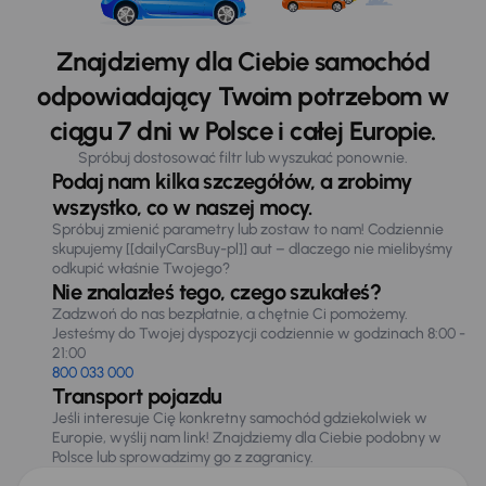
Znajdziemy dla Ciebie samochód
odpowiadający Twoim potrzebom w
ciągu 7 dni w Polsce i całej Europie.
Spróbuj dostosować filtr lub wyszukać ponownie.
Podaj nam kilka szczegółów, a zrobimy
wszystko, co w naszej mocy.
Spróbuj zmienić parametry lub zostaw to nam! Codziennie
skupujemy [[dailyCarsBuy-pl]] aut – dlaczego nie mielibyśmy
odkupić właśnie Twojego?
Nie znalazłeś tego, czego szukałeś?
Zadzwoń do nas bezpłatnie, a chętnie Ci pomożemy.
Jesteśmy do Twojej dyspozycji codziennie w godzinach 8:00 -
21:00
800 033 000
Transport pojazdu
Jeśli interesuje Cię konkretny samochód gdziekolwiek w
Europie, wyślij nam link! Znajdziemy dla Ciebie podobny w
Polsce lub sprowadzimy go z zagranicy.