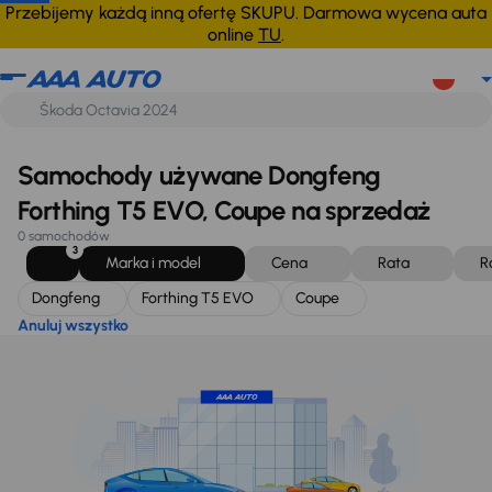
Dongfeng
Forthing T5 EVO
Coupe
Anuluj wszystko
Przebijemy każdą inną ofertę SKUPU. Darmowa wycena auta
online
TU
.
Samochody używane Dongfeng
Forthing T5 EVO, Coupe na sprzedaż
0 samochodów
3
Marka i model
Cena
Rata
R
Dongfeng
Forthing T5 EVO
Coupe
Anuluj wszystko