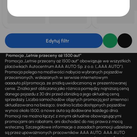
Edytuj filtr
Promocja „Letnie przeceny aż 1500 aut”
Promocja „Letnie przeceny aż 1500 aut” obowiązuje we wszystkich
placówkach Autocentrum AAA AUTO Sp. z o.o. („AAA AUTO”).
Promocja polega na możliwości nabycia wybranych pojazdów
przecenionych, wskazanych w serwisie internetowym
aaaauto.pl/promocja, ze zniżką uwidocznioną w prezentowanej
cenie. Zniżka jest obliczana jako różnica pomiędzy najniższą ceną
danego pojazdu z 30 dni przed obniżką a jego aktualną ceną
sprzedaży. Liczba samochodów objętych promocją jest zmienna i
aktualizowana na bieżąco; średnia liczba dostępnych pojazdów
wynosi około 1500, a nowe auta są dodawane każdego dnia.
Promocji nie można łączyć z innymi aktualnie obowiązującymi
promocjami ani rabatami, ani dochodzić do niej prawa z mocą
wsteczną. Szczegółowe informacje o zasadach promocji udzielane
są przez upoważnionych pracowników AAA AUTO. AAA AUTO