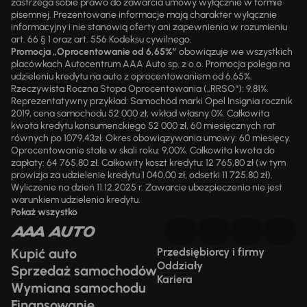
zastrzega sobie prawo do zawarcia umowy wyłącznie w formie
pisemnej. Prezentowane informacje mają charakter wyłącznie
informacyjny i nie stanowią oferty ani zapewnienia w rozumieniu
art. 66 § 1 oraz art. 556 Kodeksu cywilnego.
Promocja „Oprocentowanie od 6,65%”
obowiązuje we wszystkich
placówkach Autocentrum AAA Auto sp. z o.o. Promocja polega na
udzieleniu kredytu na auto z oprocentowaniem od 6,65%.
Rzeczywista Roczna Stopa Oprocentowania („RRSO“): 9,81%.
Reprezentatywny przykład: Samochód marki Opel Insignia rocznik
2019, cena samochodu 52 000 zł, wkład własny 0%. Całkowita
kwota kredytu konsumenckiego 52 000 zł, 60 miesięcznych rat
równych po 1079,43zł. Okres obowiązywania umowy: 60 miesięcy.
Oprocentowanie stałe w skali roku: 9,00%. Całkowita kwota do
zapłaty: 64 765,80 zł. Całkowity koszt kredytu: 12 765,80 zł (w tym
prowizja za udzielenie kredytu 1 040,00 zł, odsetki 11 725,80 zł).
Wyliczenie na dzień 11.12.2025 r. Zawarcie ubezpieczenia nie jest
warunkiem udzielenia kredytu.
Pokaż wszystko
Kupić auto
Przedsiębiorcy i firmy
Oddziały
Sprzedaż samochodów
Kariera
Wymiana samochodu
Finansowanie