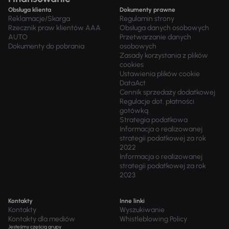
Obsługa klienta
Dokumenty prawne
Reklamacje/Skarga
Regulamin strony
Rzecznik praw klientów AAA
Obsługa danych osobowych
AUTO
Przetwarzanie danych
Dokumenty do pobrania
osobowych
Zasady korzystania z plików
cookies
Ustawienia plików cookie
DataAct
Cennik sprzedaży dodatkowej
Regulacje dot. płatności
gotówką
Strategia podatkowa
Informacja o realizowanej
strategii podatkowej za rok
2022
Informacja o realizowanej
strategii podatkowej za rok
2023
Kontakty
Inne linki
Kontakty
Wyszukiwanie
Kontakty dla mediów
Whistleblowing Policy
Jesteśmy częścią grupy