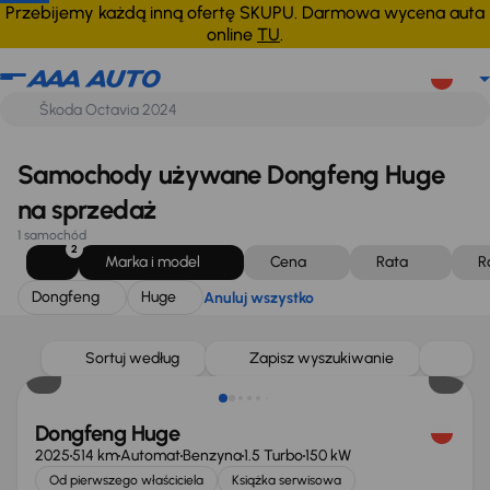
Dongfeng
Huge
Anuluj wszystko
Przebijemy każdą inną ofertę SKUPU. Darmowa wycena auta
online
TU
.
Samochody używane Dongfeng Huge
na sprzedaż
1 samochód
2
Marka i model
Cena
Rata
R
Dongfeng
Huge
Anuluj wszystko
Od nowego taniej o 29 999 zł
Sortuj według
Zapisz wyszukiwanie
Dongfeng Huge
2025
514 km
Automat
Benzyna
1.5 Turbo
150 kW
Od pierwszego właściciela
Książka serwisowa