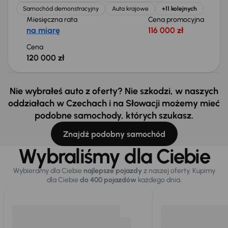
Samochód demonstracyjny
Auta krajowe
+11 kolejnych
Miesięczna rata
Cena promocyjna
na miarę
116 000 zł
Cena
120 000 zł
Nie wybrałeś auto z oferty? Nie szkodzi, w naszych
oddziałach w Czechach i na Słowacji możemy mieć
podobne samochody, których szukasz.
Znajdź podobny samochód
Wybraliśmy dla Ciebie
Wybieramy dla Ciebie
najlepsze pojazdy
z naszej oferty. Kupimy
dla Ciebie
do 400 pojazdów
każdego dnia.