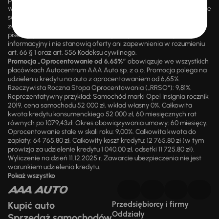
wsteczną. Szczegółowe informacje o zasadach promocji udzielane
są przez upoważnionych pracowników AAA AUTO. AAA AUTO
zastrzega sobie prawo do zawarcia umowy wyłącznie w formie
pisemnej. Prezentowane informacje mają charakter wyłącznie
informacyjny i nie stanowią oferty ani zapewnienia w rozumieniu
art. 66 § 1 oraz art. 556 Kodeksu cywilnego.
Promocja „Oprocentowanie od 6,65%”
obowiązuje we wszystkich
placówkach Autocentrum AAA Auto sp. z o.o. Promocja polega na
udzieleniu kredytu na auto z oprocentowaniem od 6,65%.
Rzeczywista Roczna Stopa Oprocentowania („RRSO“): 9,81%.
Reprezentatywny przykład: Samochód marki Opel Insignia rocznik
2019, cena samochodu 52 000 zł, wkład własny 0%. Całkowita
kwota kredytu konsumenckiego 52 000 zł, 60 miesięcznych rat
równych po 1079,43zł. Okres obowiązywania umowy: 60 miesięcy.
Oprocentowanie stałe w skali roku: 9,00%. Całkowita kwota do
zapłaty: 64 765,80 zł. Całkowity koszt kredytu: 12 765,80 zł (w tym
prowizja za udzielenie kredytu 1 040,00 zł, odsetki 11 725,80 zł).
Wyliczenie na dzień 11.12.2025 r. Zawarcie ubezpieczenia nie jest
warunkiem udzielenia kredytu.
Pokaż wszystko
Kupić auto
Przedsiębiorcy i firmy
Oddziały
Sprzedaż samochodów