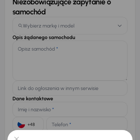
Niezobowiązujące zapytanie o
samochód
Wybierz markę i model
Opis żądanego samochodu
Opisz samochód
*
Link do ogłoszenia w innym serwisie
Dane kontaktowe
Imię i nazwisko
*
Telefon
*
+48
E-mail
*