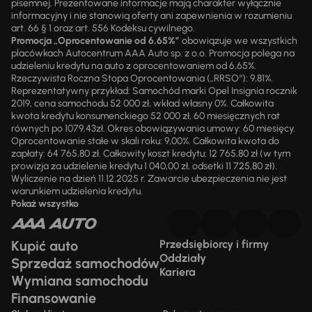
pisemnej. Prezentowane informacje mają charakter wyłącznie
informacyjny i nie stanowią oferty ani zapewnienia w rozumieniu
art. 66 § 1 oraz art. 556 Kodeksu cywilnego.
Promocja „Oprocentowanie od 6,65%”
obowiązuje we wszystkich
placówkach Autocentrum AAA Auto sp. z o.o. Promocja polega na
udzieleniu kredytu na auto z oprocentowaniem od 6,65%.
Rzeczywista Roczna Stopa Oprocentowania („RRSO“): 9,81%.
Reprezentatywny przykład: Samochód marki Opel Insignia rocznik
2019, cena samochodu 52 000 zł, wkład własny 0%. Całkowita
kwota kredytu konsumenckiego 52 000 zł, 60 miesięcznych rat
równych po 1079,43zł. Okres obowiązywania umowy: 60 miesięcy.
Oprocentowanie stałe w skali roku: 9,00%. Całkowita kwota do
zapłaty: 64 765,80 zł. Całkowity koszt kredytu: 12 765,80 zł (w tym
prowizja za udzielenie kredytu 1 040,00 zł, odsetki 11 725,80 zł).
Wyliczenie na dzień 11.12.2025 r. Zawarcie ubezpieczenia nie jest
warunkiem udzielenia kredytu.
Pokaż wszystko
Kupić auto
Przedsiębiorcy i firmy
Oddziały
Sprzedaż samochodów
Kariera
Wymiana samochodu
Finansowanie