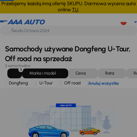
Dongfeng
U-Tour
Off road
Anuluj wszystko
Przebijemy każdą inną ofertę SKUPU. Darmowa wycena auta
online
TU
.
Samochody używane Dongfeng U-Tour,
Off road na sprzedaż
0 samochodów
3
Marka i model
Cena
Rata
R
Dongfeng
U-Tour
Off road
Anuluj wszystko