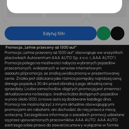
Edytuj filtr
Promocja „Letnie przeceny aż 1500 aut”
Promocja „Letnie przeceny aż 1500 aut” obowiązuje we wszystkich
placówkach Autocentrum AAA AUTO Sp. z o.o. („AAA AUTO”).
Promocja polega na możliwości nabycia wybranych pojazdów
przecenionych, wskazanych w serwisie internetowym
aaaauto.pl/promocja, ze zniżką uwidocznioną w prezentowanej
cenie. Zniżka jest obliczana jako różnica pomiędzy najniższą ceną
danego pojazdu z 30 dni przed obniżką a jego aktualną ceną
sprzedaży. Liczba samochodów objętych promocją jest zmienna i
aktualizowana na bieżąco; średnia liczba dostępnych pojazdów
wynosi około 1500, a nowe auta są dodawane każdego dnia.
Promocji nie można łączyć z innymi aktualnie obowiązującymi
promocjami ani rabatami, ani dochodzić do niej prawa z mocą
wsteczną. Szczegółowe informacje o zasadach promocji udzielane
są przez upoważnionych pracowników AAA AUTO. AAA AUTO
zastrzega sobie prawo do zawarcia umowy wyłącznie w formie