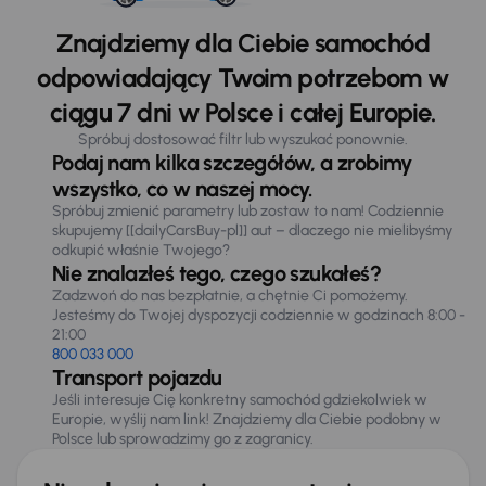
Znajdziemy dla Ciebie samochód
odpowiadający Twoim potrzebom w
ciągu 7 dni w Polsce i całej Europie.
Spróbuj dostosować filtr lub wyszukać ponownie.
Podaj nam kilka szczegółów, a zrobimy
wszystko, co w naszej mocy.
Spróbuj zmienić parametry lub zostaw to nam! Codziennie
skupujemy [[dailyCarsBuy-pl]] aut – dlaczego nie mielibyśmy
odkupić właśnie Twojego?
Nie znalazłeś tego, czego szukałeś?
Zadzwoń do nas bezpłatnie, a chętnie Ci pomożemy.
Jesteśmy do Twojej dyspozycji codziennie w godzinach 8:00 -
21:00
800 033 000
Transport pojazdu
Jeśli interesuje Cię konkretny samochód gdziekolwiek w
Europie, wyślij nam link! Znajdziemy dla Ciebie podobny w
Polsce lub sprowadzimy go z zagranicy.