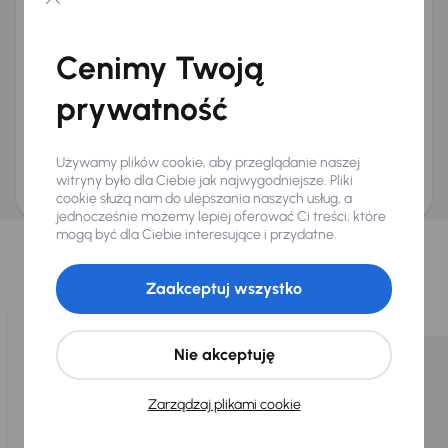
Chcę otrzymywać informacje o ofertach rabatowych
Na e-mail
(opcjonalnie)
Cenimy Twoją
Na numer telefonu
(opcjonalnie)
prywatność
Wyślij zapytanie
Zwracamy uwagę, że umówienie spotkania nie jest równoznaczne z rezerwacją
ani zagwarantowaną dostępnością pojazdu. AURES Holdings a.s., z siedzibą
Używamy plików cookie, aby przeglądanie naszej
Dopraváků 874/15, Čimice, 184 00 Praga 8, będzie przechowywać i przetwarzać
Twoje dane osobowe zgodnie z zasadami ochrony i przetwarzania
danych
witryny było dla Ciebie jak najwygodniejsze. Pliki
osobowych
.
cookie służą nam do ulepszania naszych usług, a
jednocześnie możemy lepiej oferować Ci treści, które
Wybraliśmy dla Ciebie
mogą być dla Ciebie interesujące i przydatne.
Wybieramy dla Ciebie
najlepsze pojazdy
z naszej oferty. Kupimy
dla Ciebie
do 400 pojazdów
każdego dnia.
Zaakceptuj wszystko
Nie akceptuję
Zarządzaj plikami cookie