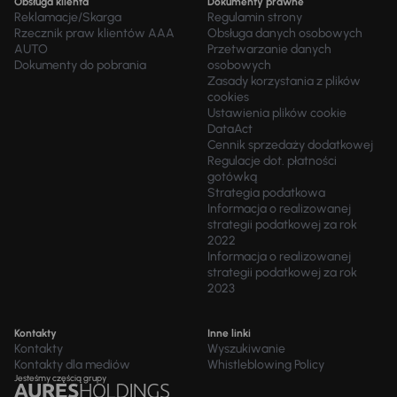
Obsługa klienta
Dokumenty prawne
Reklamacje/Skarga
Regulamin strony
Rzecznik praw klientów AAA
Obsługa danych osobowych
AUTO
Przetwarzanie danych
Dokumenty do pobrania
osobowych
Zasady korzystania z plików
cookies
Ustawienia plików cookie
DataAct
Cennik sprzedaży dodatkowej
Regulacje dot. płatności
gotówką
Strategia podatkowa
Informacja o realizowanej
strategii podatkowej za rok
2022
Informacja o realizowanej
strategii podatkowej za rok
2023
Kontakty
Inne linki
Kontakty
Wyszukiwanie
Kontakty dla mediów
Whistleblowing Policy
Jesteśmy częścią grupy