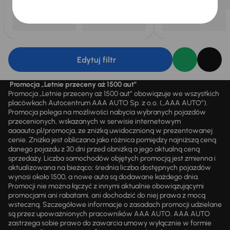
Edytuj filtr
Promocja „Letnie przeceny aż 1500 aut”
Promocja „Letnie przeceny aż 1500 aut” obowiązuje we wszystkich
placówkach Autocentrum AAA AUTO Sp. z o.o. („AAA AUTO”).
Promocja polega na możliwości nabycia wybranych pojazdów
przecenionych, wskazanych w serwisie internetowym
aaaauto.pl/promocja, ze zniżką uwidocznioną w prezentowanej
cenie. Zniżka jest obliczana jako różnica pomiędzy najniższą ceną
danego pojazdu z 30 dni przed obniżką a jego aktualną ceną
sprzedaży. Liczba samochodów objętych promocją jest zmienna i
aktualizowana na bieżąco; średnia liczba dostępnych pojazdów
wynosi około 1500, a nowe auta są dodawane każdego dnia.
Promocji nie można łączyć z innymi aktualnie obowiązującymi
promocjami ani rabatami, ani dochodzić do niej prawa z mocą
wsteczną. Szczegółowe informacje o zasadach promocji udzielane
są przez upoważnionych pracowników AAA AUTO. AAA AUTO
zastrzega sobie prawo do zawarcia umowy wyłącznie w formie