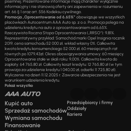
pisemnej. Prezentowane informacje mają charakter wyłącznie
informacyjny i nie stanowią oferty ani zapewnienia w rozumieniu
art. 66 § 1 oraz art. 556 Kodeksu cywilnego.
Promocja „Oprocentowanie od 6,65%”
obowiązuje we wszystkich
placówkach Autocentrum AAA Auto sp. z o.o. Promocja polega na
udzieleniu kredytu na auto z oprocentowaniem od 6,65%.
Rzeczywista Roczna Stopa Oprocentowania („RRSO“): 9,81%.
Reprezentatywny przykład: Samochód marki Opel Insignia rocznik
2019, cena samochodu 52 000 zł, wkład własny 0%. Całkowita
kwota kredytu konsumenckiego 52 000 zł, 60 miesięcznych rat
równych po 1079,43zł. Okres obowiązywania umowy: 60 miesięcy.
Oprocentowanie stałe w skali roku: 9,00%. Całkowita kwota do
zapłaty: 64 765,80 zł. Całkowity koszt kredytu: 12 765,80 zł (w tym
prowizja za udzielenie kredytu 1 040,00 zł, odsetki 11 725,80 zł).
Wyliczenie na dzień 11.12.2025 r. Zawarcie ubezpieczenia nie jest
warunkiem udzielenia kredytu.
Pokaż wszystko
Kupić auto
Przedsiębiorcy i firmy
Oddziały
Sprzedaż samochodów
Kariera
Wymiana samochodu
Finansowanie