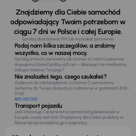
Znajdziemy dla Ciebie samochód
odpowiadający Twoim potrzebom w
ciągu 7 dni w Polsce i całej Europie.
Spróbuj dostosować filtr lub wyszukać ponownie.
Podaj nam kilka szczegółów, a zrobimy
wszystko, co w naszej mocy.
Spróbuj zmienić parametry lub zostaw to nam! Codziennie
skupujemy [[dailyCarsBuy-pl]] aut – dlaczego nie mielibyśmy
odkupić właśnie Twojego?
Nie znalazłeś tego, czego szukałeś?
Zadzwoń do nas bezpłatnie, a chętnie Ci pomożemy.
Jesteśmy do Twojej dyspozycji codziennie w godzinach 8:00 -
21:00
800 033 000
Transport pojazdu
Jeśli interesuje Cię konkretny samochód gdziekolwiek w
Europie, wyślij nam link! Znajdziemy dla Ciebie podobny w
Polsce lub sprowadzimy go z zagranicy.