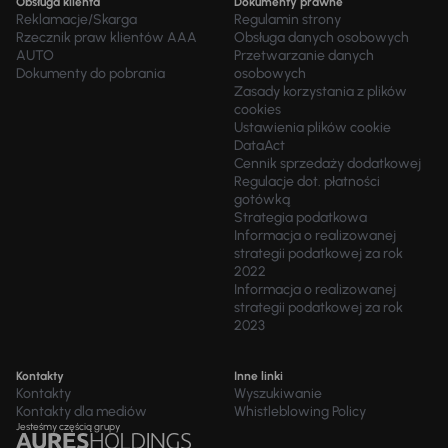
Obsługa klienta
Dokumenty prawne
Reklamacje/Skarga
Regulamin strony
Rzecznik praw klientów AAA
Obsługa danych osobowych
AUTO
Przetwarzanie danych
Dokumenty do pobrania
osobowych
Zasady korzystania z plików
cookies
Ustawienia plików cookie
DataAct
Cennik sprzedaży dodatkowej
Regulacje dot. płatności
gotówką
Strategia podatkowa
Informacja o realizowanej
strategii podatkowej za rok
2022
Informacja o realizowanej
strategii podatkowej za rok
2023
Kontakty
Inne linki
Kontakty
Wyszukiwanie
Kontakty dla mediów
Whistleblowing Policy
Jesteśmy częścią grupy