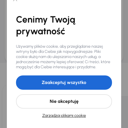
Chcę otrzymywać informacje o ofertach rabatowych
Na e-mail
(opcjonalnie)
Cenimy Twoją
Na numer telefonu
(opcjonalnie)
prywatność
Wyślij zapytanie
Zwracamy uwagę, że umówienie spotkania nie jest równoznaczne z rezerwacją
ani zagwarantowaną dostępnością pojazdu. AURES Holdings a.s., z siedzibą
Używamy plików cookie, aby przeglądanie naszej
Dopraváků 874/15, Čimice, 184 00 Praga 8, będzie przechowywać i przetwarzać
Twoje dane osobowe zgodnie z zasadami ochrony i przetwarzania
danych
witryny było dla Ciebie jak najwygodniejsze. Pliki
osobowych
.
cookie służą nam do ulepszania naszych usług, a
jednocześnie możemy lepiej oferować Ci treści, które
Wybraliśmy dla Ciebie
mogą być dla Ciebie interesujące i przydatne.
Wybieramy dla Ciebie
najlepsze pojazdy
z naszej oferty. Kupimy
dla Ciebie
do 400 pojazdów
każdego dnia.
Zaakceptuj wszystko
Nie akceptuję
Zarządzaj plikami cookie