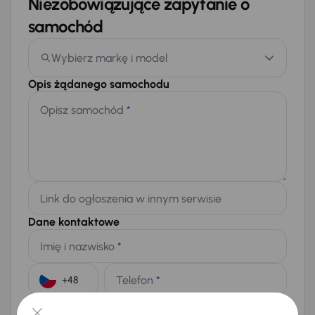
Niezobowiązujące zapytanie o
samochód
Wybierz markę i model
Opis żądanego samochodu
Opisz samochód
*
Link do ogłoszenia w innym serwisie
Dane kontaktowe
Imię i nazwisko
*
Telefon
*
+48
E-mail
*